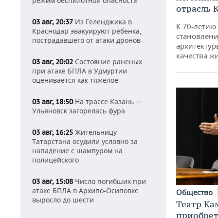
режим беспилотной опасности
отрасль 
Из Геленджика в
03 авг, 20:37
К 70-летию
Краснодар эвакуируют ребенка,
становлени
пострадавшего от атаки дронов
архитектур
качества ж
Состояние раненых
03 авг, 20:02
при атаке БПЛА в Удмуртии
оценивается как тяжелое
На трассе Казань —
03 авг, 18:50
Ульяновск загорелась фура
Жительницу
03 авг, 16:25
Татарстана осудили условно за
нападение с шампуром на
полицейского
Число погибших при
03 авг, 15:08
атаке БПЛА в Архипо-Осиповке
Общество
выросло до шести
Театр Ка
приобрет