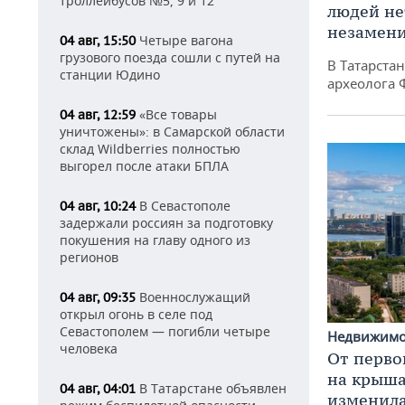
троллейбусов №5, 9 и 12
людей нет
незамен
Четыре вагона
04 авг, 15:50
грузового поезда сошли с путей на
В Татарста
станции Юдино
археолога 
«Все товары
04 авг, 12:59
уничтожены»: в Самарской области
склад Wildberries полностью
выгорел после атаки БПЛА
В Севастополе
04 авг, 10:24
задержали россиян за подготовку
покушения на главу одного из
регионов
Военнослужащий
04 авг, 09:35
открыл огонь в селе под
Севастополем — погибли четыре
Недвижим
человека
От перво
на крышах
В Татарстане объявлен
04 авг, 04:01
изменила