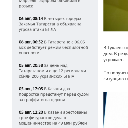
Марселя Гафарова объявили в
розыск
В четырех городах
06 авг, 08:14
Закамья Татарстана объявлена
угроза атаки БПЛА
В Татарстане с 06.05
06 авг, 06:52
мск действует режим беспилотной
В Тукаевск
опасности
дом. В рез
угрожает.
За день над
05 авг, 20:58
Татарстаном и еще 12 регионами
По поручен
сбили 200 украинских БПЛА
ситуацию н
В Казани два
05 авг, 17:03
подростка предстанут перед судом
за граффити на церкви
В Казани арестованы
05 авг, 12:20
трое фигурантов дела о
мошенничестве на 49 млн рублей