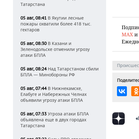
Татарстана
В Якутии лесные
05 авг, 08:41
пожары охватили более 418 тыс.
Подпи
гектаров
MAX
и
Ежедн
В Казани и
05 авг, 08:30
Зеленодольске отменили угрозу
атаки БПЛА
Происшес
Над Татарстаном сбили
05 авг, 08:24
БПЛА — Минобороны РФ
Поделитес
В Нижнекамске,
05 авг, 07:44
Елабуге и Набережных Челнах
объявили угрозу атаки БПЛА
Угроза атаки БПЛА
05 авг, 07:33
«
объявлена еще в двух городах
Татарстана