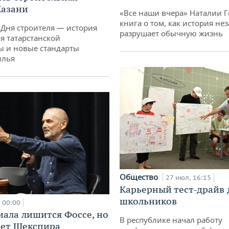
Казани
«Все наши вчера» Наталии 
книга о том, как история не
 Дня строителя — история
разрушает обычную жизнь
я татарстанской
ы и новые стандарты
илья
Общество
27 июл, 16:15
Карьерный тест-драйв 
школьников
00:00
мала лишится Фоссе, но
В республике начал работу
ет Шекспира