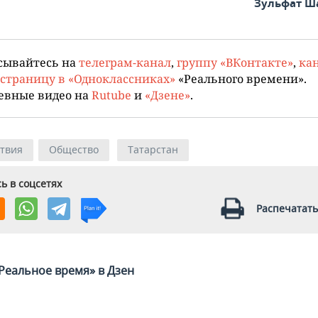
Зульфат Ш
сывайтесь на
телеграм-канал
,
группу «ВКонтакте»
,
кан
страницу в «Одноклассниках»
«Реального времени».
евные видео на
Rutube
и
«Дзене»
.
твия
Общество
Татарстан
ь в соцсетях
Распечатать
Реальное время» в Дзен