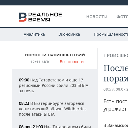
НОВОСТИ
ФОТО
Аналитика
Экономика
Промышленност
НОВОСТИ ПРОИСШЕСТВИЙ
ПРОИСШЕ
Все новости
12:41 МСК
После
пора
Над Татарстаном и еще 17
09:00
регионами России сбили 203 БПЛА
08:59, 08.07.
за ночь
Есть пос
В Екатеринбурге загорелся
08:23
угрожает
логистический объект Wildberries
после атаки БПЛА
В Закамско
Над Татарстаном сбили
06 авг, 21:00