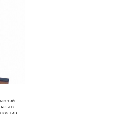
ванной
часы в
 уточнив