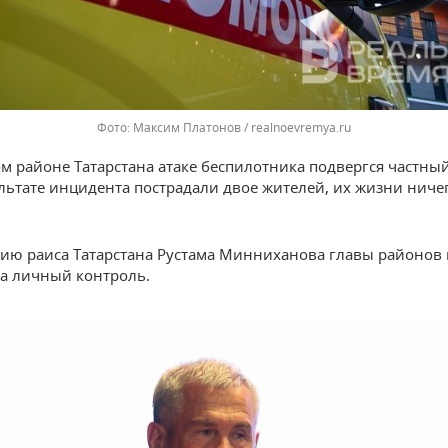
Максим Платонов / realnoevremya.ru
ом районе Татарстана атаке беспилотника подвергся частны
ультате инцидента пострадали двое жителей, их жизни ниче
ию раиса Татарстана Рустама Минниханова главы районов 
а личный контроль.