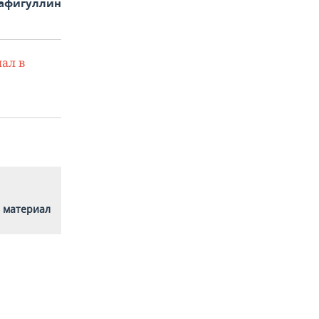
афигуллин
ал в
 материал