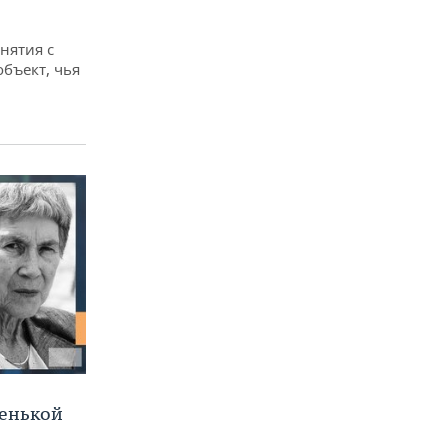
снятия с
объект, чья
ленькой