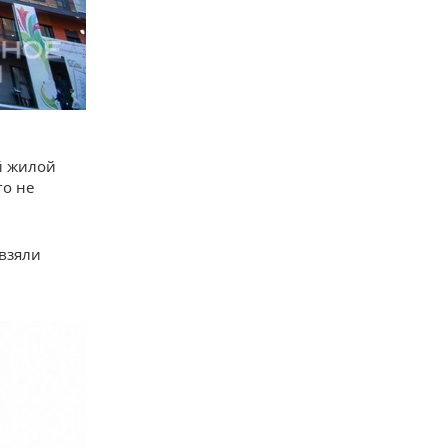
й жилой
го не
взяли