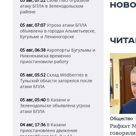
Силы ПВО отразили
05 авг, 07:22
НОВО
атаку БПЛА в Зеленодольском
районе
Угроза атаки БПЛА
05 авг, 07:07
объявлена в городах Альметьевске,
Бугульме и Лениногорске
ЧИТА
Аэропорты Бугульмы и
05 авг, 06:38
Нижнекамска временно
приостановили работу
Склад Wildberries в
05 авг, 05:52
Тульской области загорелся после
атаки БПЛА
В Казани и
05 авг, 05:40
Зеленодольске объявлена угроза
атаки БПЛА
Общество
В Казани
04 авг, 17:36
Рифкат М
приостановлено движение
говорили