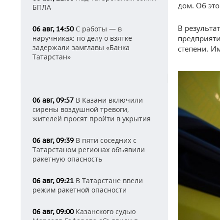
дом. Об эт
БПЛА
В результа
С работы — в
06 авг, 14:50
наручниках: по делу о взятке
предприяти
задержали замглавы «Банка
степени. И
Татарстан»
В Казани включили
06 авг, 09:57
сирены воздушной тревоги,
жителей просят пройти в укрытия
В пяти соседних с
06 авг, 09:39
Татарстаном регионах объявили
ракетную опасность
В Татарстане ввели
06 авг, 09:21
режим ракетной опасности
Казанского судью
06 авг, 09:00