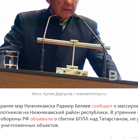
Артем Дергунов / realnoevremya.ru
ранее мэр Нижнекамска Радмир Беляев
сообщил
о массиро
илотников на Нижнекамский район республики. В утренние 
нобороны РФ
объявили
о сбитии БПЛА над Татарстаном, не
 уничтоженных объектов.