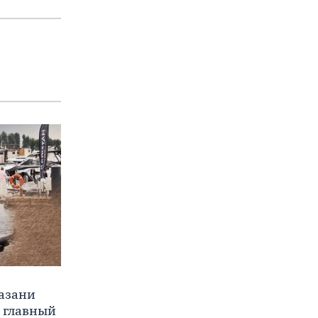
Казани
а главный