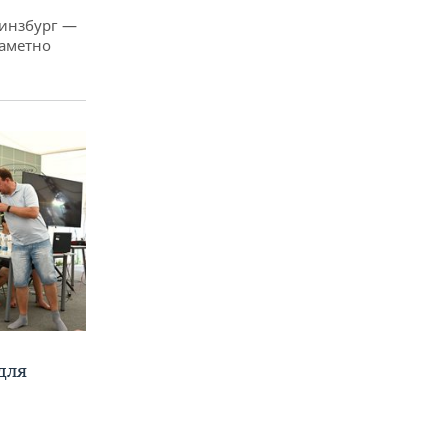
Гинзбург —
заметно
для