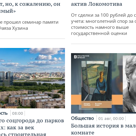
, но, к сожалению, он
актив Локомотива
имый»
От сделки за 100 рублей до 
учета: многолетний спор за 
не прошел семинар памяти
стоимость намного выше
Фаяза Хузина
государственной оценки
ость
08:00
Общество
01 авг, 00:00
го соцгорода до парков
Большая история в ма
: как за век
комнате
сь строительная