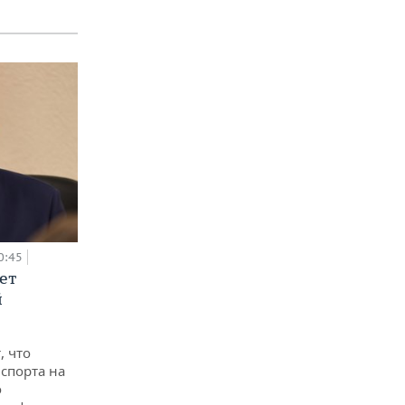
0:45
ет
й
, что
спорта на
о