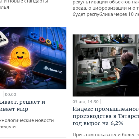
ы и новые стандарты
рекультивации объектов на
илья
вреда, о цифровизации и о т
будет республика через 10 л
и
00:00
ывает, решает и
05 авг, 14:30
ивает мир
Индекс промышленног
производства в Татарс
хнологические новости
год вырос на 6,2%
недели
При этом показатели более 