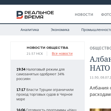
НОВОСТИ
ФОТО
Аналитика
Экономика
Промышленност
НОВОСТИ ОБЩЕСТВА
ОБЩЕСТВ
Все новости
21:57 МСК
Алба
НАТО 
Налоговый режим для
19:34
самозанятых одобряют 34%
11:30, 08.07.
россиян
Албания 
Власти Турции ограничили
17:17
расходам
проход торговых судов в Черное
море
Готовность программы «Наш
16:06