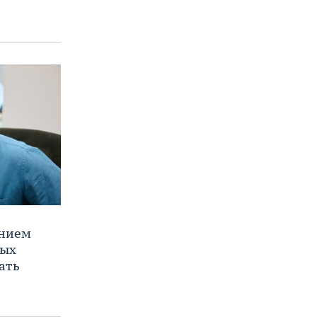
ением
ных
ать