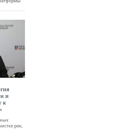
платформы
ргия
ан и
у к
»
дных
чистке рек,