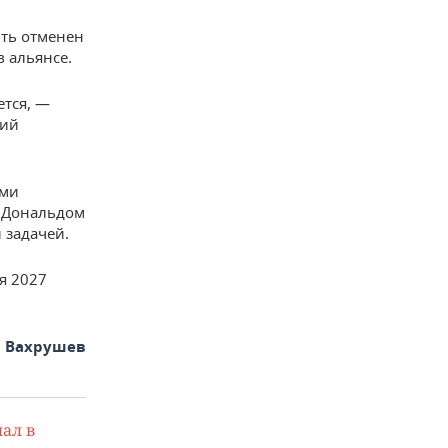
ыть отменен
в альянсе.
ется, —
кий
ыми
А Дональдом
 задачей.
я 2027
 Вахрушев
ал в