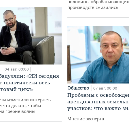
половины обрабатывающих
производств снизились
и
04 авг, 00:00
бадуллин: «ИИ сегодня
т практически весь
Общество
говый цикл»
07 авг, 00:00
Проблемы с освобожд
ети изменили интернет-
арендованных земель
и что делать, чтобы
участков: что важно зн
 на гребне волны
Мнение эксперта