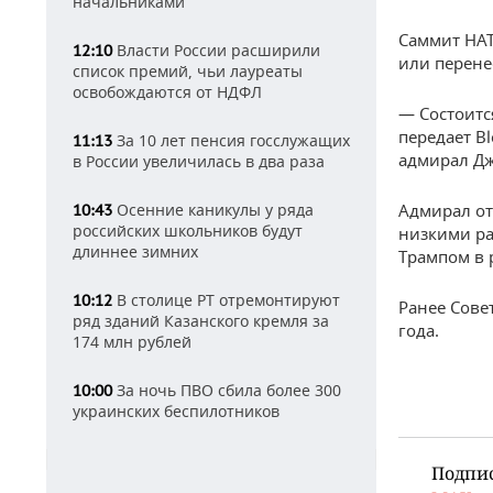
начальниками
Саммит НАТ
Власти России расширили
12:10
или перене
список премий, чьи лауреаты
освобождаются от НДФЛ
— Состоитс
передает B
За 10 лет пенсия госслужащих
11:13
адмирал Дж
в России увеличилась в два раза
Адмирал от
Осенние каникулы у ряда
10:43
российских школьников будут
низкими ра
длиннее зимних
Трампом в 
В столице РТ отремонтируют
10:12
Ранее Сове
ряд зданий Казанского кремля за
года.
174 млн рублей
За ночь ПВО сбила более 300
10:00
украинских беспилотников
Подпи