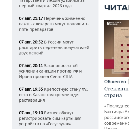
Татарстана и Индии удвоился за
первый квартал 2026 года
ЧИТА
Перечень жизненно
07 авг, 21:17
важных лекарств могут пополнить
пять препаратов
В России могут
07 авг, 20:52
расширить перечень получателей
двух пенсий
Законопроект об
07 авг, 20:11
усилении санкций против РФ и
Ирана прошел Сенат США
Общество
Стеклянн
Крепостную стену XVI
07 авг, 19:55
века в Казанском кремле ждет
страна
реставрация
«Последнее
Бахтияра А
Бизнес обяжут
07 авг, 19:10
российског
регистрировать сим-карты для
современно
устройств на «Госуслугах»
Ирака