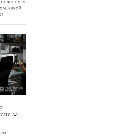
копленного
ом, какой
ет
о
тане за
чем