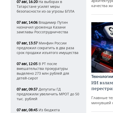
архитектур
На выборах в
07 авг, 16:20
качества ж
Татарстане усилят меры
безопасности из-за угрозы БПЛА
Владимир Путин
07 авг, 14:06
назначил уроженца Казани
замглавы Россотрудничества
Минфин России
07 авг, 13:37
предложил сократить в два раза
срок продажи изъятого имущества
В РТ после
07 авг, 12:05
вмешательства прокуратуры
выделено 273 млн рублей для
Технологи
детей-сирот
ИИ взлам
перестра
Депутаты ГД
07 авг, 09:37
предложили увеличить МРОТ до 50
Главные те
тыс. рублей
минувшей 
Из бюджета
07 авг, 08:45