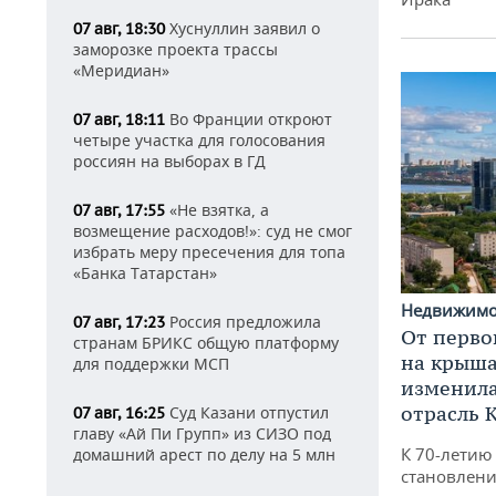
Хуснуллин заявил о
07 авг, 18:30
заморозке проекта трассы
«Меридиан»
Во Франции откроют
07 авг, 18:11
четыре участка для голосования
россиян на выборах в ГД
«Не взятка, а
07 авг, 17:55
возмещение расходов!»: суд не смог
избрать меру пресечения для топа
«Банка Татарстан»
Недвижим
Россия предложила
07 авг, 17:23
От перво
странам БРИКС общую платформу
на крышах
для поддержки МСП
изменила
отрасль 
Суд Казани отпустил
07 авг, 16:25
главу «Ай Пи Групп» из СИЗО под
К 70-летию
домашний арест по делу на 5 млн
становлени