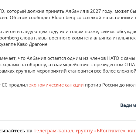
О, который должна принять Албания в 2027 году, может б
сен. Об этом сообщает Bloomberg со ссылкой на источники 
я ли он в следующем году или годом позже, сейчас обсужда
loomberg слова главы военного комитета альянса итальянс
узеппе Каво Драгоне.
мечает, что Албания остает
ся одним из членов НАТО с сам
сходами на оборону, а взаимодействие с президентом СШ
рамках крупных мероприятий становится все более сложной
т ЕС продлил
экономические санкции
против России до июл
Вадим
сывайтесь на
телеграм-канал
,
группу «ВКонтакте»
,
кан