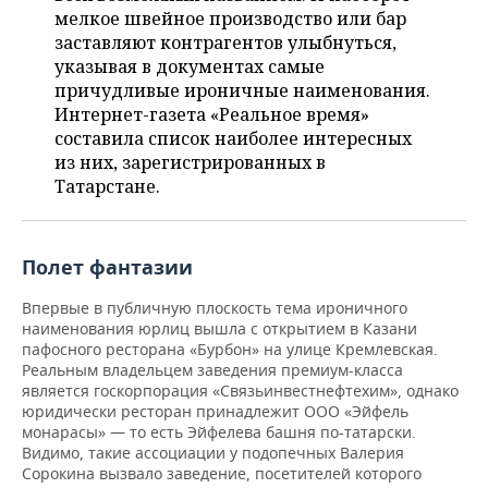
НЕФТЕХИМИЯ
мелкое швейное производство или бар
РОЗНИЧНАЯ ТОРГОВЛЯ
НОВОСТИ ТЕХНОЛОГИЙ
МЕРОПРИЯТИЯ
заставляют контрагентов улыбнуться,
НЕФТЬ
указывая в документах самые
причудливые ироничные наименования.
ТРАНСПОРТ
IT
НОВОСТИ МЕРОПРИЯТИЙ
СПОРТ
ОПК
Интернет-газета «Реальное время»
составила список наиболее интересных
УСЛУГИ
МЕДИА
ВЫЕЗДНАЯ РЕДАКЦИЯ
НОВОСТИ СПОРТА
ОБЩЕСТВО
ЭНЕРГЕТИКА
из них, зарегистрированных в
Татарстане.
ТЕЛЕКОММУНИКАЦИИ
БИЗНЕС-БРАНЧИ
ФУТБОЛ
НОВОСТИ ОБЩЕСТВА
ФОТОГАЛЕРЕЯ
ONLINE-КОНФЕРЕНЦИИ
ХОККЕЙ
ВЛАСТЬ
СЮЖЕТЫ
Полет фантазии
ОТКРЫТАЯ ЛЕКЦИЯ
БАСКЕТБОЛ
ИНФРАСТРУКТУРА
СПРАВОЧНИК
Впервые в публичную плоскость тема ироничного
наименования юрлиц вышла с открытием в Казани
ВОЛЕЙБОЛ
ИСТОРИЯ
СПИСОК ПЕРСОН
ПОЛНАЯ ВЕРСИЯ
пафосного ресторана «Бурбон» на улице Кремлевская.
Реальным владельцем заведения премиум-класса
является госкорпорация «Связьинвестнефтехим», однако
КИБЕРСПОРТ
КУЛЬТУРА
СПИСОК КОМПАНИЙ
юридически ресторан принадлежит ООО «Эйфель
монарасы» — то есть Эйфелева башня по-татарски.
ФИГУРНОЕ КАТАНИЕ
МЕДИЦИНА
Видимо, такие ассоциации у подопечных Валерия
Сорокина вызвало заведение, посетителей которого