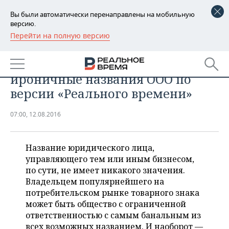
Вы были автоматически перенаправлены на мобильную
версию.
Перейти на полную версию
РЕГИОНЫ
«Кыстыбый Palace», «Лабутен
БАШКОРТОСТАН
НОВОСТИ
Клининг» и Duplo Lounge: самые
ироничные названия ООО по
ТАТАРСТАН
АНАЛИТИКА
версии «Реального времени»
УДМУРТИЯ
НОВОСТИ АНАЛИТИКИ
ЭКОНОМИКА
07:00, 12.08.2016
ДЕКЛАРАЦИИ О ДОХОДАХ
НОВОСТИ ЭКОНОМИКИ
ПРОМЫШЛЕННОСТЬ
Название юридического лица,
КОРОЛИ ГОСЗАКАЗА ПФО
ФИНАНСЫ
НОВОСТИ
НЕДВИЖИМОСТЬ
управляющего тем или иным бизнесом,
ПРОМЫШЛЕННОСТИ
по сути, не имеет никакого значения.
ВУЗЫ ТАТАРСТАНА
БАНКИ
НОВОСТИ НЕДВИЖИМОСТИ
АВТО
Владельцем популярнейшего на
АГРОПРОМ
потребительском рынке товарного знака
КОМУ ПРИНАДЛЕЖАТ
БЮДЖЕТ
НОВОСТИ АВТО
БИЗНЕС
может быть общество с ограниченной
ТОРГОВЫЕ ЦЕНТРЫ
МАШИНОСТРОЕНИЕ
ответственностью с самым банальным из
ТАТАРСТАНА
ИНВЕСТИЦИИ
НОВОСТИ БИЗНЕСА
ТЕХНОЛОГИИ
всех возможных названием. И наоборот —