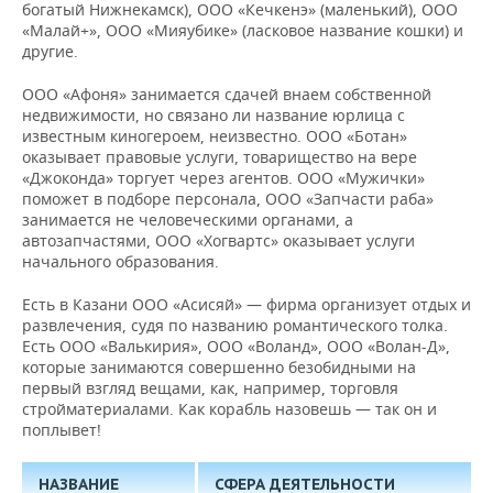
богатый Нижнекамск), ООО «Кечкенэ» (маленький), ООО
«Малай+», ООО «Мияубике» (ласковое название кошки) и
другие.
ООО «Афоня» занимается сдачей внаем собственной
недвижимости, но связано ли название юрлица с
известным киногероем, неизвестно. ООО «Ботан»
оказывает правовые услуги, товарищество на вере
«Джоконда» торгует через агентов. ООО «Мужички»
поможет в подборе персонала, ООО «Запчасти раба»
занимается не человеческими органами, а
автозапчастями, ООО «Хогвартс» оказывает услуги
начального образования.
Есть в Казани ООО «Асисяй» — фирма организует отдых и
развлечения, судя по названию романтического толка.
Есть ООО «Валькирия», ООО «Воланд», ООО «Волан-Д»,
которые занимаются совершенно безобидными на
первый взгляд вещами, как, например, торговля
стройматериалами. Как корабль назовешь — так он и
поплывет!
НАЗВАНИЕ
СФЕРА ДЕЯТЕЛЬНОСТИ