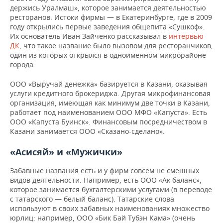
держись Уралмаш», которое занимается деятельностью
ресторанов. Истоки фирмы — в Екатеринбурге, где в 2009
году открылись первые заведения общепита «Сушкоф».
Их основатель Иван Зайченко рассказывал в
интервью
ДК
, что такое название было вызовом для ресторанчиков,
один из которых открылся в одноименном микрорайоне
города.
ООО «Выручай денежка» базируется в Казани, оказывая
услуги кредитного брокериджа. Другая микрофинансовая
организация, имеющая как минимум две точки в Казани,
работает под наименованием ООО МФО «Капуста». Есть
ООО «Капуста Буинск». Финансовым посредничеством в
Казани занимается ООО «Сказано-сделано».
«Асисяй» и «Мужички»
Забавные названия есть и у фирм совсем не смешных
видов деятельности. Например, есть ООО «Ак баланс»,
которое занимается бухгалтерскими услугами (в переводе
с татарского — белый баланс). Татарские слова
используют в своих забавных наименованиях множество
юрлиц: например, ООО «Бик Бай Тубэн Кама» (очень