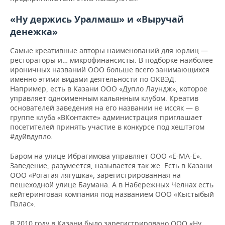
«Ну держись Уралмаш» и «Выручай
денежка»
Самые креативные авторы наименований для юрлиц —
рестораторы и… микрофинансисты. В подборке наиболее
ироничных названий ООО больше всего занимающихся
именно этими видами деятельности по ОКВЭД.
Например, есть в Казани ООО «Дупло Лаундж», которое
управляет одноименным кальянным клубом. Креатив
основателей заведения на его названии не иссяк — в
группе клуба «ВКонтакте» администрация приглашает
посетителей принять участие в конкурсе под хештэгом
#дуйвдупло.
Баром на улице Ибрагимова управляет ООО «Ё-МА-Ё».
Заведение, разумеется, называется так же. Есть в Казани
ООО «Рогатая лягушка», зарегистрированная на
пешеходной улице Баумана. А в Набережных Челнах есть
кейтеринговая компания под названием ООО «Кыстыбый
Пэлас».
В 2010 году в Казани было зарегистрировано ООО «Ну