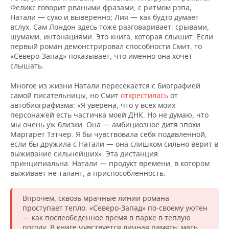
Феликс говорит рваными фразами, с ритмом рэпа;
Натали — сухо и выверенно; Лия — как будто думает
вслух. Сам Лондон здесь тоже разговаривает: срывами,
шумами, интонациями. Это книга, которая слышит. Если
первый роман демонстрировал способности Смит, то
«Северо-Запад» показывает, что именно она хочет
слышать.
Многое из жизни Натали пересекается с биографией
самой писательницы, но Смит
открестилась
от
автобиографизма: «Я уверена, что у всех моих
персонажей есть частичка моей ДНК. Но не думаю, что
мы очень уж близки. Она — амбициозное дитя эпохи
Маргарет Тэтчер. Я бы чувствовала себя подавленной,
если бы дружила с Натали — она слишком сильно верит в
выживание сильнейших». Эта дистанция
принципиальна: Натали — продукт времени, в котором
выживает не талант, а приспособленность.
Впрочем, сквозь мрачные линии романа
проступает тепло. «Северо-Запад» по-своему уютен
— как послеобеденное время в парке в теплую
погоду. В книге чувствуется личная память: мать