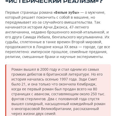
«ИСТЕРИЧЕСКИЙ РЕАЛИЗМ»?
Первые страницы романа
— о мужчине,
«Белые зубы»
который решает покончить с собой в машине, но
передумывает из-за случайного вмешательства. Так
начинается история Арчи Джонса, 47-летнего
англичанина, недавно брошенного женой-итальянкой, и
его друга Самада Икбала, бенгальского мусульманина. Их
судьбы, сплетенные в танке времен Второй мировой,
продолжаются в Лондоне конца XX века — городе, где все
переплетено: имперское прошлое, семейные предания,
религии, смешанные браки и научные эксперименты.
Роман вышел в 2000 году и стал одним из самых
громких дебютов в британской литературе. Но его
история началась осенью 1997 года. Зэди Смит
было 21, и она только что окончила Кембридж,
когда ее первый роман был продан всего на 80
страницах с авансом, составляющим около 250 тыс.
фунтов стерлингов. Два с половиной года спустя
вышел солидный, насыщенный комедийный роман
о многорасовой Великобритании, рассказанный
через жизни двух семей.