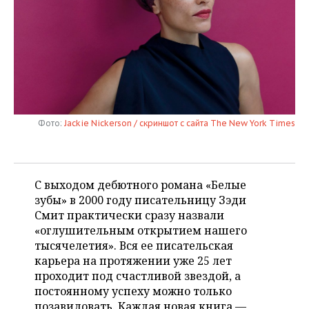
НЕФТЕХИМИЯ
РОЗНИЧНАЯ ТОРГОВЛЯ
НОВОСТИ ТЕХНОЛОГИЙ
МЕРОПРИЯТИЯ
НЕФТЬ
ТРАНСПОРТ
IT
НОВОСТИ МЕРОПРИЯТИЙ
СПОРТ
ОПК
УСЛУГИ
МЕДИА
ВЫЕЗДНАЯ РЕДАКЦИЯ
НОВОСТИ СПОРТА
ОБЩЕСТВО
ЭНЕРГЕТИКА
ТЕЛЕКОММУНИКАЦИИ
БИЗНЕС-БРАНЧИ
ФУТБОЛ
НОВОСТИ ОБЩЕСТВА
ФОТОГАЛЕРЕЯ
Фото:
Jackie Nickerson / скриншот с сайта The New York Times
ONLINE-КОНФЕРЕНЦИИ
ХОККЕЙ
ВЛАСТЬ
СЮЖЕТЫ
ОТКРЫТАЯ ЛЕКЦИЯ
БАСКЕТБОЛ
ИНФРАСТРУКТУРА
С выходом дебютного романа «Белые
СПРАВОЧНИК
зубы» в 2000 году писательницу Зэди
Смит практически сразу назвали
ВОЛЕЙБОЛ
ИСТОРИЯ
СПИСОК ПЕРСОН
ПОЛНАЯ ВЕРСИЯ
«оглушительным открытием нашего
тысячелетия». Вся ее писательская
КИБЕРСПОРТ
КУЛЬТУРА
СПИСОК КОМПАНИЙ
карьера на протяжении уже 25 лет
проходит под счастливой звездой, а
ФИГУРНОЕ КАТАНИЕ
МЕДИЦИНА
постоянному успеху можно только
позавидовать. Каждая новая книга —