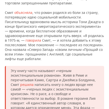
торговли запрещенными препаратами.
Смит
объясняла
, что роман родился из боли за страну,
потерявшую идею социальной мобильности.
Писательницу вдохновила мысль историка Тони Джадта о
конце британского «меритократического эксперимента»
— времени, когда бесплатное образование и
здравоохранение еще открывали путь вверх. «Я родилась
в 1975-м, —
говорила
Смит, — и хотела добавить к этому
послесловие. Мое поколение — последнее из последних».
Она назвала «Северо-Запад» «своим личным «Прощай со
всем этим»: прощанием с Англией, где социальные
лифты еще работали.
Эту книгу часто называют «черным
экзистенциальным романом». Живя в Риме и
перечитывая Камю, Сартра и Джеймса Болдуина,
Смит
решила
написать книгу о людях вроде нее
самой — «черных людях с экзистенциальным
кризисом». Не о расе, а о свободе и
ответственности за выбор. В романе героиня Лия
говорит: «Я единственный автор словаря, в
котором дается определение меня». Эта фраза —