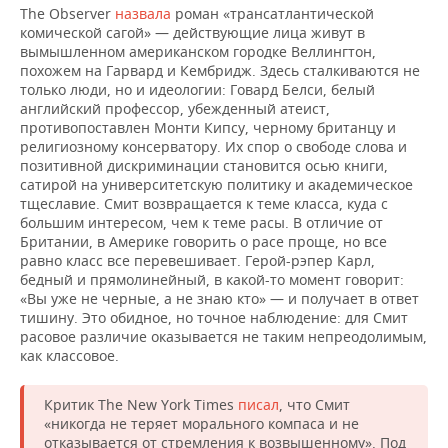
The Observer
назвала
роман «трансатлантической
комической сагой» — действующие лица живут в
вымышленном американском городке Веллингтон,
похожем на Гарвард и Кембридж. Здесь сталкиваются не
только люди, но и идеологии: Говард Белси, белый
английский профессор, убежденный атеист,
противопоставлен Монти Кипсу, черному британцу и
религиозному консерватору. Их спор о свободе слова и
позитивной дискриминации становится осью книги,
сатирой на университетскую политику и академическое
тщеславие. Смит возвращается к теме класса, куда с
большим интересом, чем к теме расы. В отличие от
Британии, в Америке говорить о расе проще, но все
равно класс все перевешивает. Герой-рэпер Карл,
бедный и прямолинейный, в какой-то момент говорит:
«Вы уже не черные, а не знаю кто» — и получает в ответ
тишину. Это обидное, но точное наблюдение: для Смит
расовое различие оказывается не таким непреодолимым,
как классовое.
Критик The New York Times
писал
, что Смит
«никогда не теряет морального компаса и не
отказывается от стремления к возвышенному». Под