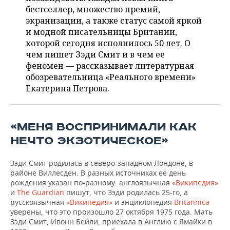
ВОДНЫЕ ВИДЫ СПОРТА
ОБРАЗОВАНИЕ
бестселлер, множество премий,
экранизации, а также статус самой яркой
ХОККЕЙ С МЯЧОМ
ПРОИСШЕСТВИЯ
и модной писательницы Британии,
которой сегодня исполнилось 50 лет. О
чем пишет Зэди Смит и в чем ее
феномен — рассказывает литературная
обозревательница «Реального времени»
Екатерина Петрова.
«МЕНЯ ВОСПРИНИМАЛИ КАК
НЕЧТО ЭКЗОТИЧЕСКОЕ»
Зэди Смит родилась в северо-западном Лондоне, в
районе Виллесден. В разных источниках ее день
рождения указан по-разному: англоязычная
«Википедия»
и
The Guardian
пишут, что Зэди родилась 25-го, а
русскоязычная
«Википедия»
и энциклопедия
Britannica
уверены, что это произошло 27 октября 1975 года. Мать
Зэди Смит, Ивонн Бейли, приехала в Англию с Ямайки в