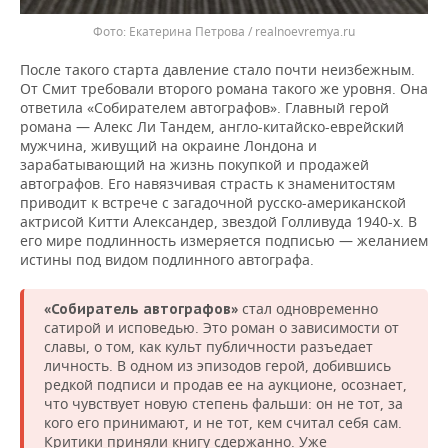
Екатерина Петрова / realnoevremya.ru
После такого старта давление стало почти неизбежным.
От Смит требовали второго романа такого же уровня. Она
ответила «Собирателем автографов». Главный герой
романа — Алекс Ли Тандем, англо-китайско-еврейский
мужчина, живущий на окраине Лондона и
зарабатывающий на жизнь покупкой и продажей
автографов. Его навязчивая страсть к знаменитостям
приводит к встрече с загадочной русско-американской
актрисой Китти Александер, звездой Голливуда 1940-х. В
его мире подлинность измеряется подписью — желанием
истины под видом подлинного автографа.
стал одновременно
«Собиратель автографов»
сатирой и исповедью. Это роман о зависимости от
славы, о том, как культ публичности разъедает
личность. В одном из эпизодов герой, добившись
редкой подписи и продав ее на аукционе, осознает,
что чувствует новую степень фальши: он не тот, за
кого его принимают, и не тот, кем считал себя сам.
Критики приняли книгу сдержанно. Уже