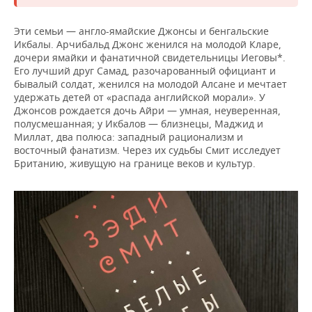
Эти семьи — англо-ямайские Джонсы и бенгальские
Икбалы. Арчибальд Джонс женился на молодой Кларе,
дочери ямайки и фанатичной свидетельницы Иеговы*.
Его лучший друг Самад, разочарованный официант и
бывалый солдат, женился на молодой Алсане и мечтает
удержать детей от «распада английской морали». У
Джонсов рождается дочь Айри — умная, неуверенная,
полусмешанная; у Икбалов — близнецы, Маджид и
Миллат, два полюса: западный рационализм и
восточный фанатизм. Через их судьбы Смит исследует
Британию, живущую на границе веков и культур.