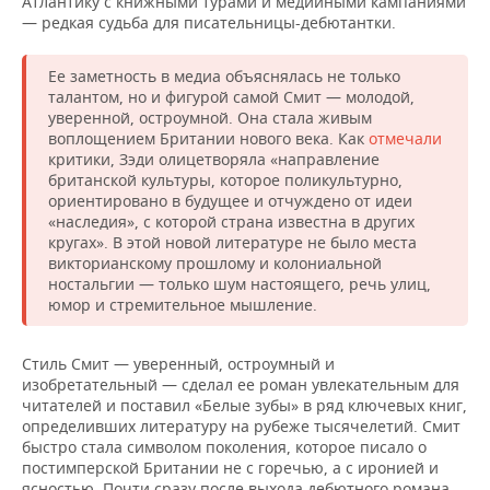
Атлантику с книжными турами и медийными кампаниями
— редкая судьба для писательницы-дебютантки.
Ее заметность в медиа объяснялась не только
талантом, но и фигурой самой Смит — молодой,
уверенной, остроумной. Она стала живым
воплощением Британии нового века. Как
отмечали
критики, Зэди олицетворяла «направление
британской культуры, которое поликультурно,
ориентировано в будущее и отчуждено от идеи
«наследия», с которой страна известна в других
кругах». В этой новой литературе не было места
викторианскому прошлому и колониальной
ностальгии — только шум настоящего, речь улиц,
юмор и стремительное мышление.
Стиль Смит — уверенный, остроумный и
изобретательный — сделал ее роман увлекательным для
читателей и поставил «Белые зубы» в ряд ключевых книг,
определивших литературу на рубеже тысячелетий. Смит
быстро стала символом поколения, которое писало о
постимперской Британии не с горечью, а с иронией и
ясностью. Почти сразу после выхода дебютного романа