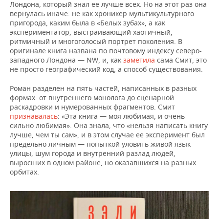
Лондона, который знал ее лучше всех. Но на этот раз она
вернулась иначе: не как хроникер мультикультурного
пригорода, каким была в «Белых зубах», а как
экспериментатор, выстраивающий хаотичный,
ритмичный и многоголосый портрет поколения. В
оригинале книга названа по почтовому индексу северо-
западного Лондона — NW, и, как
заметила
сама Смит, это
не просто географический код, а способ существования.
Роман разделен на пять частей, написанных в разных
формах: от внутреннего монолога до сценарной
раскадровки и нумерованных фрагментов. Смит
признавалась
: «Эта книга — моя любимая, и очень
сильно любимая». Она знала, что «нельзя написать книгу
лучше, чем ты сам», и в этом случае ее эксперимент был
предельно личным — попыткой уловить живой язык
улицы, шум города и внутренний разлад людей,
выросших в одном районе, но оказавшихся на разных
орбитах.