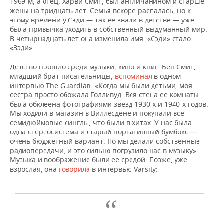
1969-м, а отец, Харви Смит, был англичанином и старше
жены на тридцать лет. Семья вскоре распалась, но к
этому времени у Сэди — так ее звали в детстве — уже
была привычка уходить в собственный выдуманный мир.
В четырнадцать лет она изменила имя: «Сэди» стало
«Зэди».
Детство прошло среди музыки, кино и книг. Бен Смит,
младший брат писательницы,
вспоминал
в одном
интервью The Guardian: «Когда мы были детьми, моя
сестра просто обожала Голливуд. Вся стена ее комнаты
была обклеена фотографиями звезд 1930-х и 1940-х годов.
Мы ходили в магазин в Виллесдене и покупали все
семидюймовые синглы, что были в хитах. У нас была
одна стереосистема и старый портативный бумбокс —
очень бюджетный вариант. Но мы делали собственные
радиопередачи, и это сильно погрузило нас в музыку».
Музыка и воображение были ее средой. Позже, уже
взрослая, она
говорила
в интервью Varsity: