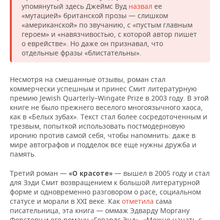
упомянутый здесь Джеймс Вуд
назвал
ее
«мутацией» британской прозы — слишком
«американской» по звучанию, с «пустым главным
героем» и «навязчивостью, с которой автор пишет
о еврействе». Но даже он признавал, что
отдельные фразы «блистательны».
Несмотря на смешанные отзывы, роман стал
коммерчески успешным и принес Смит литературную
премию Jewish Quarterly–Wingate Prize в 2003 году. В этой
книге не было прежнего веселого многоязычного хаоса,
как в «Белых зубах». Текст стал более сосредоточенным и
трезвым, попыткой использовать постмодерновую
иронию против самой себя, чтобы напомнить: даже в
мире автографов и подделок все еще нужны дружба и
память.
Третий роман —
— вышел в 2005 году и стал
«О красоте»
для Зэди Смит возвращением к большой литературной
форме и одновременно разговором о расе, социальном
статусе и морали в XXI веке. Как
отметила
сама
писательница, эта книга — оммаж Эдварду Моргану
Форстеру и его роману «Говардс Энд». «Можно начать с