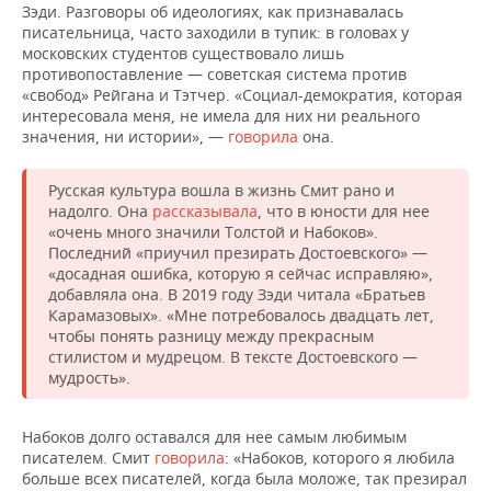
Зэди. Разговоры об идеологиях, как признавалась
писательница, часто заходили в тупик: в головах у
московских студентов существовало лишь
противопоставление — советская система против
«свобод» Рейгана и Тэтчер. «Социал-демократия, которая
интересовала меня, не имела для них ни реального
значения, ни истории», —
говорила
она.
Русская культура вошла в жизнь Смит рано и
надолго. Она
рассказывала
, что в юности для нее
«очень много значили Толстой и Набоков».
Последний «приучил презирать Достоевского» —
«досадная ошибка, которую я сейчас исправляю»,
добавляла она. В 2019 году Зэди читала «Братьев
Карамазовых». «Мне потребовалось двадцать лет,
чтобы понять разницу между прекрасным
стилистом и мудрецом. В тексте Достоевского —
мудрость».
Набоков долго оставался для нее самым любимым
писателем. Смит
говорила
: «Набоков, которого я любила
больше всех писателей, когда была моложе, так презирал