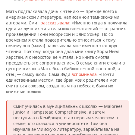
Мать подталкивала дочь к чтению — прежде всего к
американской литературе, написанной темнокожими
авторами. Смит
рассказывала
: «Именно тогда я получила
одни из лучших читательских впечатлений — от ранних
произведений Тони Моррисон и Элис Уокер. Но со
временем я стала подозрительно относиться к тому,
почему она [мама] навязывала мне именно этот круг
чтения. Поэтому, когда она дала мне книгу Зоры Ниэл
Хёрстен, я с неохотой ее читала, но книга смогла
преодолеть это сопротивление». В семье книги стояли в
центре жизни. «Мать была библиотечной фанаткой, а
отец — самоучкой». Сама Зэди
вспоминала
: «Почти
единственным местом, где брак моих родителей мог
считаться союзом, созданным на небесах, были их
книжные полки».
Смит училась в муниципальных школах — Malorees
Junior и Hampstead Comprehensive, а затем
поступила в Кембридж, став первым человеком в
семье, кто оказался в университете. Там она
изучала английскую литературу, зарабатывала на
жизнь джазовым пением и пробовалась в труппу