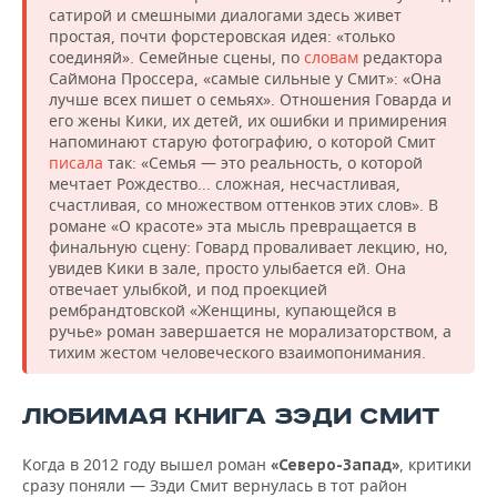
сатирой и смешными диалогами здесь живет
простая, почти форстеровская идея: «только
соединяй». Семейные сцены, по
словам
редактора
Саймона Проссера, «самые сильные у Смит»: «Она
лучше всех пишет о семьях». Отношения Говарда и
его жены Кики, их детей, их ошибки и примирения
напоминают старую фотографию, о которой Смит
писала
так: «Семья — это реальность, о которой
мечтает Рождество... сложная, несчастливая,
счастливая, со множеством оттенков этих слов». В
романе «О красоте» эта мысль превращается в
финальную сцену: Говард проваливает лекцию, но,
увидев Кики в зале, просто улыбается ей. Она
отвечает улыбкой, и под проекцией
рембрандтовской «Женщины, купающейся в
ручье» роман завершается не морализаторством, а
тихим жестом человеческого взаимопонимания.
ЛЮБИМАЯ КНИГА ЗЭДИ СМИТ
Когда в 2012 году вышел роман
, критики
«Северо-Запад»
сразу поняли — Зэди Смит вернулась в тот район