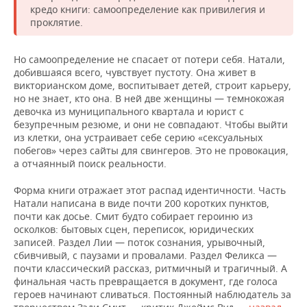
кредо книги: самоопределение как привилегия и
проклятие.
Но самоопределение не спасает от потери себя. Натали,
добившаяся всего, чувствует пустоту. Она живет в
викторианском доме, воспитывает детей, строит карьеру,
но не знает, кто она. В ней две женщины — темнокожая
девочка из муниципального квартала и юрист с
безупречным резюме, и они не совпадают. Чтобы выйти
из клетки, она устраивает себе серию «сексуальных
побегов» через сайты для свингеров. Это не провокация,
а отчаянный поиск реальности.
Форма книги отражает этот распад идентичности. Часть
Натали написана в виде почти 200 коротких пунктов,
почти как досье. Смит будто собирает героиню из
осколков: бытовых сцен, переписок, юридических
записей. Раздел Лии — поток сознания, урывочный,
сбивчивый, с паузами и провалами. Раздел Феликса —
почти классический рассказ, ритмичный и трагичный. А
финальная часть превращается в документ, где голоса
героев начинают сливаться. Постоянный наблюдатель за