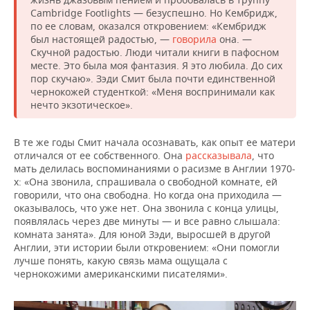
Cambridge Footlights — безуспешно. Но Кембридж,
по ее словам, оказался откровением: «Кембридж
был настоящей радостью, —
говорила
она. —
Скучной радостью. Люди читали книги в пафосном
месте. Это была моя фантазия. Я это любила. До сих
пор скучаю». Зэди Смит была почти единственной
чернокожей студенткой: «Меня воспринимали как
нечто экзотическое».
В те же годы Смит начала осознавать, как опыт ее матери
отличался от ее собственного. Она
рассказывала
, что
мать делилась воспоминаниями о расизме в Англии 1970-
х: «Она звонила, спрашивала о свободной комнате, ей
говорили, что она свободна. Но когда она приходила —
оказывалось, что уже нет. Она звонила с конца улицы,
появлялась через две минуты — и все равно слышала:
комната занята». Для юной Зэди, выросшей в другой
Англии, эти истории были откровением: «Они помогли
лучше понять, какую связь мама ощущала с
чернокожими американскими писателями».