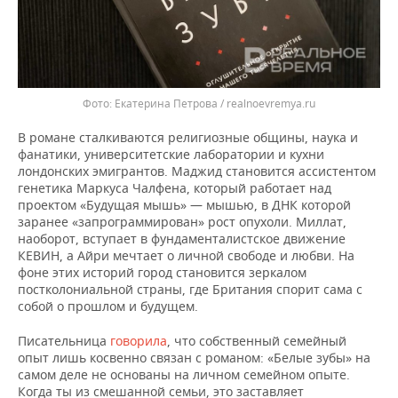
Екатерина Петрова / realnoevremya.ru
В романе сталкиваются религиозные общины, наука и
фанатики, университетские лаборатории и кухни
лондонских эмигрантов. Маджид становится ассистентом
генетика Маркуса Чалфена, который работает над
проектом «Будущая мышь» — мышью, в ДНК которой
заранее «запрограммирован» рост опухоли. Миллат,
наоборот, вступает в фундаменталистское движение
КЕВИН, а Айри мечтает о личной свободе и любви. На
фоне этих историй город становится зеркалом
постколониальной страны, где Британия спорит сама с
собой о прошлом и будущем.
Писательница
говорила
, что собственный семейный
опыт лишь косвенно связан с романом: «Белые зубы» на
самом деле не основаны на личном семейном опыте.
Когда ты из смешанной семьи, это заставляет