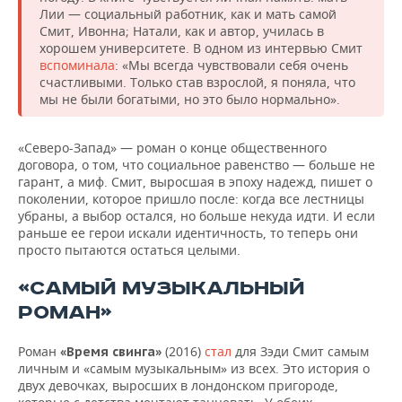
Лии — социальный работник, как и мать самой
Смит, Ивонна; Натали, как и автор, училась в
хорошем университете. В одном из интервью Смит
вспоминала
: «Мы всегда чувствовали себя очень
счастливыми. Только став взрослой, я поняла, что
мы не были богатыми, но это было нормально».
«Северо-Запад» — роман о конце общественного
договора, о том, что социальное равенство — больше не
гарант, а миф. Смит, выросшая в эпоху надежд, пишет о
поколении, которое пришло после: когда все лестницы
убраны, а выбор остался, но больше некуда идти. И если
раньше ее герои искали идентичность, то теперь они
просто пытаются остаться целыми.
«САМЫЙ МУЗЫКАЛЬНЫЙ
РОМАН»
Роман
(2016)
стал
для Зэди Смит самым
«Время свинга»
личным и «самым музыкальным» из всех. Это история о
двух девочках, выросших в лондонском пригороде,