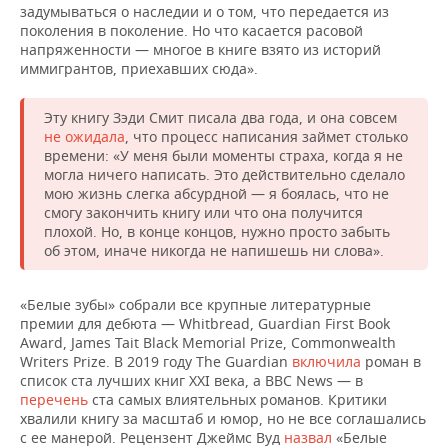
задумываться о наследии и о том, что передается из
поколения в поколение. Но что касается расовой
напряженности — многое в книге взято из историй
иммигрантов, приехавших сюда».
Эту книгу Зэди Смит писала два года, и она совсем
не ожидала
, что процесс написания займет столько
времени: «У меня были моменты страха, когда я не
могла ничего написать. Это действительно сделало
мою жизнь слегка абсурдной — я боялась, что не
смогу закончить книгу или что она получится
плохой. Но, в конце концов, нужно просто забыть
об этом, иначе никогда не напишешь ни слова».
«Белые зубы» собрали все крупные литературные
премии для дебюта — Whitbread, Guardian First Book
Award, James Tait Black Memorial Prize, Commonwealth
Writers Prize. В 2019 году The Guardian
включила
роман в
список ста лучших книг XXI века, а BBC News — в
перечень
ста самых влиятельных романов. Критики
хвалили книгу за масштаб и юмор, но не все соглашались
с ее манерой. Рецензент Джеймс Вуд
назвал
«Белые