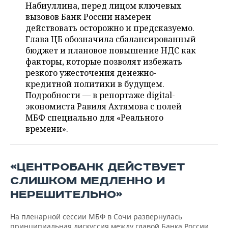
ВОДНЫЕ ВИДЫ СПОРТА
ОБРАЗОВАНИЕ
Набиуллина, перед лицом ключевых
вызовов Банк России намерен
ХОККЕЙ С МЯЧОМ
ПРОИСШЕСТВИЯ
действовать осторожно и предсказуемо.
Глава ЦБ обозначила сбалансированный
бюджет и плановое повышение НДС как
факторы, которые позволят избежать
резкого ужесточения денежно-
кредитной политики в будущем.
Подробности — в репортаже digital-
экономиста Равиля Ахтямова с полей
МБФ специально для «Реального
времени».
«ЦЕНТРОБАНК ДЕЙСТВУЕТ
СЛИШКОМ МЕДЛЕННО И
НЕРЕШИТЕЛЬНО»
На пленарной сессии МБФ в Сочи развернулась
принципиальная дискуссия между главой Банка России