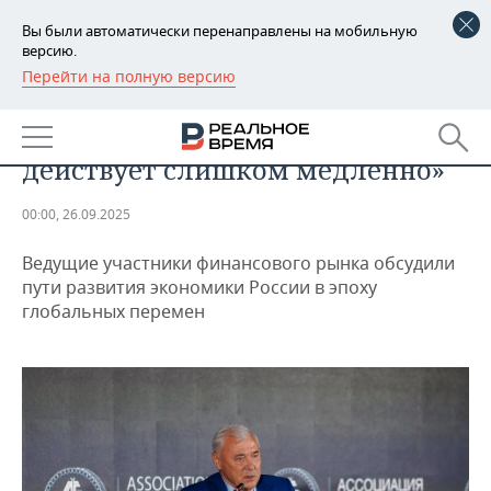
Вы были автоматически перенаправлены на мобильную
версию.
Перейти на полную версию
РЕГИОНЫ
Аксаков: «Банкиры обращались
БАШКОРТОСТАН
НОВОСТИ
с жалобами, что Центробанк
действует слишком медленно»
ТАТАРСТАН
АНАЛИТИКА
00:00, 26.09.2025
УДМУРТИЯ
НОВОСТИ АНАЛИТИКИ
ЭКОНОМИКА
Ведущие участники финансового рынка обсудили
ДЕКЛАРАЦИИ О ДОХОДАХ
НОВОСТИ ЭКОНОМИКИ
ПРОМЫШЛЕННОСТЬ
пути развития экономики России в эпоху
глобальных перемен
КОРОЛИ ГОСЗАКАЗА ПФО
ФИНАНСЫ
НОВОСТИ
НЕДВИЖИМОСТЬ
ПРОМЫШЛЕННОСТИ
ВУЗЫ ТАТАРСТАНА
БАНКИ
НОВОСТИ НЕДВИЖИМОСТИ
АВТО
АГРОПРОМ
КОМУ ПРИНАДЛЕЖАТ
БЮДЖЕТ
НОВОСТИ АВТО
БИЗНЕС
ТОРГОВЫЕ ЦЕНТРЫ
МАШИНОСТРОЕНИЕ
ТАТАРСТАНА
ИНВЕСТИЦИИ
НОВОСТИ БИЗНЕСА
ТЕХНОЛОГИИ