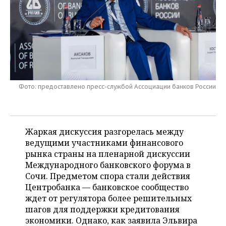
НЕФТЕХИМИЯ
РОЗНИЧНАЯ ТОРГОВЛЯ
НОВОСТИ ТЕХНОЛОГИЙ
МЕРОПРИЯТИЯ
НЕФТЬ
ТРАНСПОРТ
IT
НОВОСТИ МЕРОПРИЯТИЙ
СПОРТ
ОПК
УСЛУГИ
МЕДИА
ВЫЕЗДНАЯ РЕДАКЦИЯ
НОВОСТИ СПОРТА
ОБЩЕСТВО
ЭНЕРГЕТИКА
Фото: предоставлено пресс-службой Ассоциации банков России
ТЕЛЕКОММУНИКАЦИИ
БИЗНЕС-БРАНЧИ
ФУТБОЛ
НОВОСТИ ОБЩЕСТВА
ФОТОГАЛЕРЕЯ
ONLINE-КОНФЕРЕНЦИИ
ХОККЕЙ
ВЛАСТЬ
СЮЖЕТЫ
Жаркая дискуссия разгорелась между
ОТКРЫТАЯ ЛЕКЦИЯ
БАСКЕТБОЛ
ИНФРАСТРУКТУРА
СПРАВОЧНИК
ведущими участниками финансового
рынка страны на пленарной дискуссии
ВОЛЕЙБОЛ
ИСТОРИЯ
СПИСОК ПЕРСОН
ПОЛНАЯ ВЕРСИЯ
Международного банковского форума в
Сочи. Предметом спора стали действия
КИБЕРСПОРТ
КУЛЬТУРА
СПИСОК КОМПАНИЙ
Центробанка — банковское сообщество
ждет от регулятора более решительных
ФИГУРНОЕ КАТАНИЕ
МЕДИЦИНА
шагов для поддержки кредитования
экономики. Однако, как заявила Эльвира