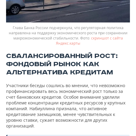
Глава Банка России подчеркнула, что регуляторная политика
направлена на поддержку экономического роста при сохранении
макроэкономической стабильности.
скриншот с сайта
Яндекс.карты
СБАЛАНСИРОВАННЫЙ РОСТ:
ФОНДОВЫЙ РЫНОК КАК
АЛЬТЕРНАТИВА КРЕДИТАМ
Участники беседы сошлись во мнении, что невозможно
профинансировать весь экономический рост только за
счет банковских кредитов. Особое внимание уделили
проблеме концентрации кредитных ресурсов у крупных
компаний. Набиуллина признала, что активное
кредитование заемщиков, менее чувствительных к
уровню ставки, сужает возможности для других
организаций.