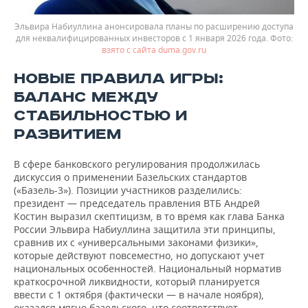
Эльвира Набиуллина анонсировала планы по расширению доступа
для неквалифицированных инвесторов с 1 января 2026 года.
взято с сайта duma.gov.ru
НОВЫЕ ПРАВИЛА ИГРЫ:
БАЛАНС МЕЖДУ
СТАБИЛЬНОСТЬЮ И
РАЗВИТИЕМ
В сфере банковского регулирования продолжилась
дискуссия о применении Базельских стандартов
(«Базель-3»). Позиции участников разделились:
президент — председатель правления ВТБ Андрей
Костин выразил скептицизм, в то время как глава Банка
России Эльвира Набиуллина защитила эти принципы,
сравнив их с «универсальными законами физики»,
которые действуют повсеместно, но допускают учет
национальных особенностей. Национальный норматив
краткосрочной ликвидности, который планируется
ввести с 1 октября (фактически — в начале ноября),
оказался мягче базельского, что соответствует