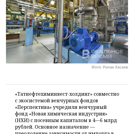
НЕФТЕХИМИЯ
РОЗНИЧНАЯ ТОРГОВЛЯ
НОВОСТИ ТЕХНОЛОГИЙ
МЕРОПРИЯТИЯ
НЕФТЬ
ТРАНСПОРТ
IT
НОВОСТИ МЕРОПРИЯТИЙ
СПОРТ
ОПК
УСЛУГИ
МЕДИА
ВЫЕЗДНАЯ РЕДАКЦИЯ
НОВОСТИ СПОРТА
ОБЩЕСТВО
ЭНЕРГЕТИКА
ТЕЛЕКОММУНИКАЦИИ
БИЗНЕС-БРАНЧИ
ФУТБОЛ
НОВОСТИ ОБЩЕСТВА
ФОТОГАЛЕРЕЯ
ONLINE-КОНФЕРЕНЦИИ
ХОККЕЙ
ВЛАСТЬ
СЮЖЕТЫ
Фото: Роман Хасаев
ОТКРЫТАЯ ЛЕКЦИЯ
БАСКЕТБОЛ
ИНФРАСТРУКТУРА
СПРАВОЧНИК
ВОЛЕЙБОЛ
ИСТОРИЯ
СПИСОК ПЕРСОН
«Татнефтехиминвест-холдинг» совместно
ПОЛНАЯ ВЕРСИЯ
с экосистемой венчурных фондов
«Перспектива» учредили венчурный
КИБЕРСПОРТ
КУЛЬТУРА
СПИСОК КОМПАНИЙ
фонд «Новая химическая индустрия»
(НХИ) с посевным капиталом в 4—6 млрд
ФИГУРНОЕ КАТАНИЕ
МЕДИЦИНА
рублей. Основное назначение —
преодоление зависимости от импорта в