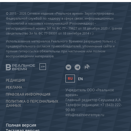
© 2015 - 2026 Сетевое издание «Реальное время» Зарегистрировано
Федеральной службой по надзору в сфере связи, информационных
технологий и массовых коммуникаций (Роскомнадзор) –
регистрационный номер ЭЛ № ФС 77 - 79627 от 18 декабря 2020 г. (ранее
свидетельство Эл № ФС 77-59331 от 18 сентября 2014 г.)
Использование материалов Реального Времени разрешено только с
предварительного согласия правообладателей, упоминание сайта и
прямая гиперссылка обязательны при частичном или полном
воспроизведении материалов.
18+
RU
EN
РЕДАКЦИЯ
РЕКЛАМА
Учредитель ООО «Реальное
ПРАВОВАЯ ИНФОРМАЦИЯ
время»
Главный редактор Саушина А.А.
ПОЛИТИКА О ПЕРСОНАЛЬНЫХ
Телефон редакции: +7 (843) 222-
ДАННЫХ
90-80
info@realnoevremya.ru
Полная версия
Тестовая версия