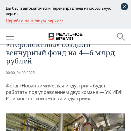
Вы были автоматически перенаправлены на мобильную
версию.
Перейти на полную версию
РЕГИОНЫ
ПРОМЫШЛЕННОСТЬ
Химии не боятся: Татарстан и
БАШКОРТОСТАН
НОВОСТИ
«Перспектива» создали
ТАТАРСТАН
АНАЛИТИКА
венчурный фонд на 4—6 млрд
рублей
УДМУРТИЯ
НОВОСТИ АНАЛИТИКИ
ЭКОНОМИКА
00:00, 04.09.2025
ДЕКЛАРАЦИИ О ДОХОДАХ
НОВОСТИ ЭКОНОМИКИ
ПРОМЫШЛЕННОСТЬ
Фонд «Новая химическая индустрия» будет
КОРОЛИ ГОСЗАКАЗА ПФО
ФИНАНСЫ
НОВОСТИ
НЕДВИЖИМОСТЬ
работать под управлением двух команд — УК ИВФ
ПРОМЫШЛЕННОСТИ
РТ и московской «Новой индустрии»
ВУЗЫ ТАТАРСТАНА
БАНКИ
НОВОСТИ НЕДВИЖИМОСТИ
АВТО
АГРОПРОМ
КОМУ ПРИНАДЛЕЖАТ
БЮДЖЕТ
НОВОСТИ АВТО
БИЗНЕС
ТОРГОВЫЕ ЦЕНТРЫ
МАШИНОСТРОЕНИЕ
ТАТАРСТАНА
ИНВЕСТИЦИИ
НОВОСТИ БИЗНЕСА
ТЕХНОЛОГИИ