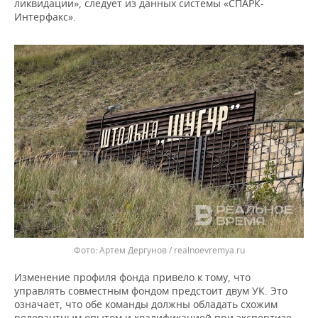
ликвидации», следует из данных системы «СПАРК-
Интерфакс».
Артем Дергунов / realnoevremya.ru
Изменение профиля фонда привело к тому, что
управлять совместным фондом предстоит двум УК. Это
означает, что обе команды должны обладать схожим
релевантным опытом и квалификацией при экспертизе