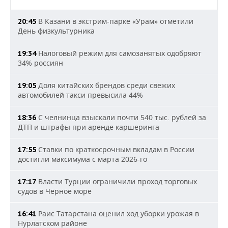
В Казани в экстрим-парке «Урам» отметили
20:45
День физкультурника
Налоговый режим для самозанятых одобряют
19:34
34% россиян
Доля китайских брендов среди свежих
19:05
автомобилей такси превысила 44%
С челнинца взыскали почти 540 тыс. рублей за
18:36
ДТП и штрафы при аренде каршеринга
Ставки по краткосрочным вкладам в России
17:55
достигли максимума с марта 2026-го
Власти Турции ограничили проход торговых
17:17
судов в Черное море
Раис Татарстана оценил ход уборки урожая в
16:41
Нурлатском районе