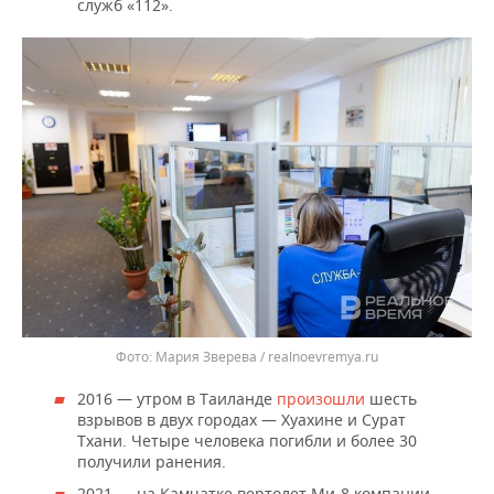
служб «112».
Мария Зверева / realnoevremya.ru
2016 — утром в Таиланде
произошли
шесть
взрывов в двух городах — Хуахине и Сурат
Тхани. Четыре человека погибли и более 30
получили ранения.
2021 — на Камчатке вертолет Ми-8 компании