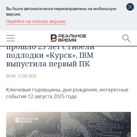
Вы были автоматически перенаправлены на мобильную
версию.
Перейти на полную версию
РЕГИОНЫ
ДАЙДЖЕСТ
День в истории 12 августа:
БАШКОРТОСТАН
НОВОСТИ
прошло 25 лет с гибели
ТАТАРСТАН
АНАЛИТИКА
подлодки «Курск», IBM
выпустила первый ПК
УДМУРТИЯ
НОВОСТИ АНАЛИТИКИ
ЭКОНОМИКА
00:00, 12.08.2025
ДЕКЛАРАЦИИ О ДОХОДАХ
НОВОСТИ ЭКОНОМИКИ
ПРОМЫШЛЕННОСТЬ
Ключевые годовщины, дни рождения, интересные
КОРОЛИ ГОСЗАКАЗА ПФО
ФИНАНСЫ
НОВОСТИ
НЕДВИЖИМОСТЬ
события 12 августа 2025 года
ПРОМЫШЛЕННОСТИ
ВУЗЫ ТАТАРСТАНА
БАНКИ
НОВОСТИ НЕДВИЖИМОСТИ
АВТО
АГРОПРОМ
КОМУ ПРИНАДЛЕЖАТ
БЮДЖЕТ
НОВОСТИ АВТО
БИЗНЕС
ТОРГОВЫЕ ЦЕНТРЫ
МАШИНОСТРОЕНИЕ
ТАТАРСТАНА
ИНВЕСТИЦИИ
НОВОСТИ БИЗНЕСА
ТЕХНОЛОГИИ