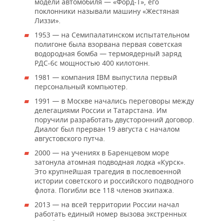
модели автомобиля — «Форд-Т», его
поклонники называли машину «Жестяная
Лиззи».
1953 — на Семипалатинском испытательном
полигоне была взорвана первая советская
водородная бомба — термоядерный заряд
РДС-6с мощностью 400 килотонн.
1981 — компания IBM выпустила первый
персональный компьютер.
1991 — в Москве начались переговоры между
делегациями России и Татарстана. Им
поручили разработать двусторонний договор.
Диалог был прерван 19 августа с началом
августовского путча.
2000 — на учениях в Баренцевом море
затонула атомная подводная лодка «Курск».
Это крупнейшая трагедия в послевоенной
истории советского и российского подводного
флота. Погибли все 118 членов экипажа.
2013 — на всей территории России начал
работать единый номер вызова экстренных