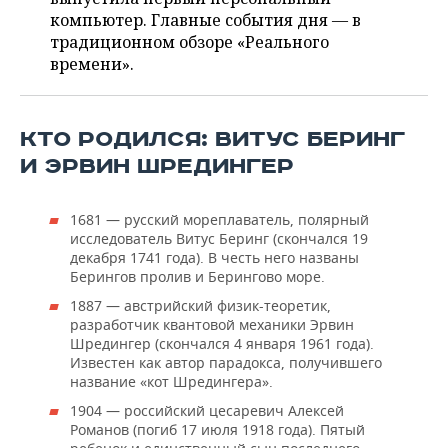
ВОДНЫЕ ВИДЫ СПОРТА
ОБРАЗОВАНИЕ
компьютер. Главные события дня — в
традиционном обзоре «Реального
ХОККЕЙ С МЯЧОМ
ПРОИСШЕСТВИЯ
времени».
КТО РОДИЛСЯ: ВИТУС БЕРИНГ
И ЭРВИН ШРЕДИНГЕР
1681 — русский мореплаватель, полярный
исследователь Витус Беринг (скончался 19
декабря 1741 года). В честь него названы
Берингов пролив и Берингово море.
1887 — австрийский физик-теоретик,
разработчик квантовой механики Эрвин
Шредингер (скончался 4 января 1961 года).
Известен как автор парадокса, получившего
название «кот Шредингера».
1904 — российский цесаревич Алексей
Романов (погиб 17 июля 1918 года). Пятый