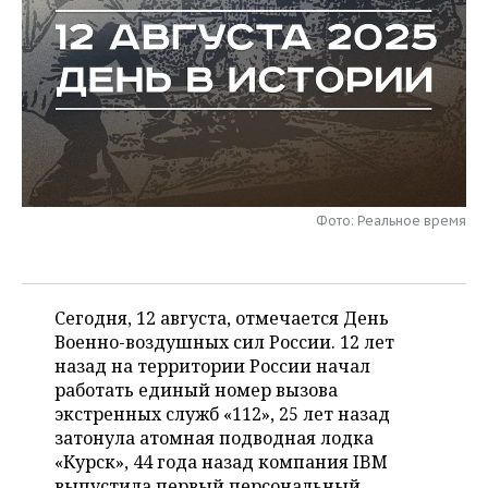
НЕФТЕХИМИЯ
РОЗНИЧНАЯ ТОРГОВЛЯ
НОВОСТИ ТЕХНОЛОГИЙ
МЕРОПРИЯТИЯ
НЕФТЬ
ТРАНСПОРТ
IT
НОВОСТИ МЕРОПРИЯТИЙ
СПОРТ
ОПК
УСЛУГИ
МЕДИА
ВЫЕЗДНАЯ РЕДАКЦИЯ
НОВОСТИ СПОРТА
ОБЩЕСТВО
ЭНЕРГЕТИКА
ТЕЛЕКОММУНИКАЦИИ
БИЗНЕС-БРАНЧИ
ФУТБОЛ
НОВОСТИ ОБЩЕСТВА
ФОТОГАЛЕРЕЯ
Фото: Реальное время
ONLINE-КОНФЕРЕНЦИИ
ХОККЕЙ
ВЛАСТЬ
СЮЖЕТЫ
ОТКРЫТАЯ ЛЕКЦИЯ
БАСКЕТБОЛ
ИНФРАСТРУКТУРА
СПРАВОЧНИК
Сегодня, 12 августа, отмечается День
ВОЛЕЙБОЛ
ИСТОРИЯ
СПИСОК ПЕРСОН
Военно-воздушных сил России. 12 лет
ПОЛНАЯ ВЕРСИЯ
назад на территории России начал
работать единый номер вызова
КИБЕРСПОРТ
КУЛЬТУРА
СПИСОК КОМПАНИЙ
экстренных служб «112», 25 лет назад
затонула атомная подводная лодка
ФИГУРНОЕ КАТАНИЕ
МЕДИЦИНА
«Курск», 44 года назад компания IBM
выпустила первый персональный