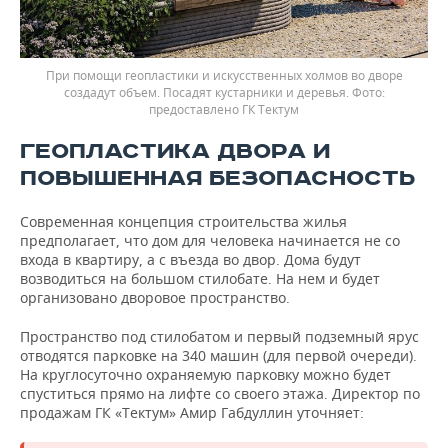
При помощи геопластики и искусственных холмов во дворе
создадут объем. Посадят кустарники и деревья.
предоставлено ГК Тектум
ГЕОПЛАСТИКА ДВОРА И
ПОВЫШЕННАЯ БЕЗОПАСНОСТЬ
Современная концепция строительства жилья
предполагает, что дом для человека начинается не со
входа в квартиру, а с въезда во двор. Дома будут
возводиться на большом стилобате. На нем и будет
организовано дворовое пространство.
Пространство под стилобатом и первый подземный ярус
отводятся парковке на 340 машин (для первой очереди).
На круглосуточно охраняемую парковку можно будет
спуститься прямо на лифте со своего этажа. Директор по
продажам ГК «Тектум» Амир Габдуллин уточняет: