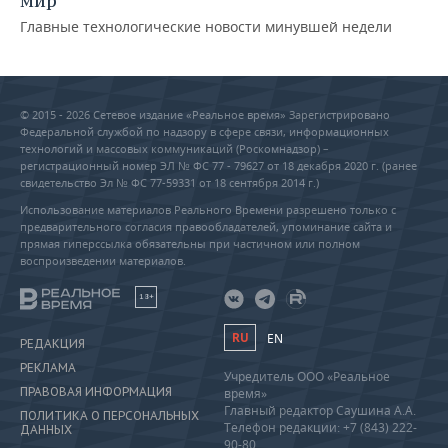
мир
Главные технологические новости минувшей недели
© 2015 - 2026 Сетевое издание «Реальное время» Зарегистрировано
Федеральной службой по надзору в сфере связи, информационных
технологий и массовых коммуникаций (Роскомнадзор) –
регистрационный номер ЭЛ № ФС 77 - 79627 от 18 декабря 2020 г. (ранее
свидетельство Эл № ФС 77-59331 от 18 сентября 2014 г.)
Использование материалов Реального Времени разрешено только с
предварительного согласия правообладателей, упоминание сайта и
прямая гиперссылка обязательны при частичном или полном
воспроизведении материалов.
18+
RU
EN
РЕДАКЦИЯ
РЕКЛАМА
Учредитель ООО «Реальное
ПРАВОВАЯ ИНФОРМАЦИЯ
время»
Главный редактор Саушина А.А.
ПОЛИТИКА О ПЕРСОНАЛЬНЫХ
Телефон редакции: +7 (843) 222-
ДАННЫХ
90-80