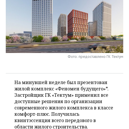
НЕФТЕХИМИЯ
РОЗНИЧНАЯ ТОРГОВЛЯ
НОВОСТИ ТЕХНОЛОГИЙ
МЕРОПРИЯТИЯ
НЕФТЬ
ТРАНСПОРТ
IT
НОВОСТИ МЕРОПРИЯТИЙ
СПОРТ
ОПК
УСЛУГИ
МЕДИА
ВЫЕЗДНАЯ РЕДАКЦИЯ
НОВОСТИ СПОРТА
ОБЩЕСТВО
ЭНЕРГЕТИКА
ТЕЛЕКОММУНИКАЦИИ
БИЗНЕС-БРАНЧИ
ФУТБОЛ
НОВОСТИ ОБЩЕСТВА
ФОТОГАЛЕРЕЯ
Фото: предоставлено ГК Тектум
ONLINE-КОНФЕРЕНЦИИ
ХОККЕЙ
ВЛАСТЬ
СЮЖЕТЫ
ОТКРЫТАЯ ЛЕКЦИЯ
БАСКЕТБОЛ
ИНФРАСТРУКТУРА
СПРАВОЧНИК
На минувшей неделе был презентован
жилой комплекс «Феномен будущего»*.
ВОЛЕЙБОЛ
ИСТОРИЯ
СПИСОК ПЕРСОН
ПОЛНАЯ ВЕРСИЯ
Застройщик ГК «Тектум» применил все
доступные решения по организации
КИБЕРСПОРТ
КУЛЬТУРА
СПИСОК КОМПАНИЙ
современного жилого комплекса в классе
комфорт-плюс. Получилась
ФИГУРНОЕ КАТАНИЕ
МЕДИЦИНА
квинтэссенция всего передового в
области жилого строительства.