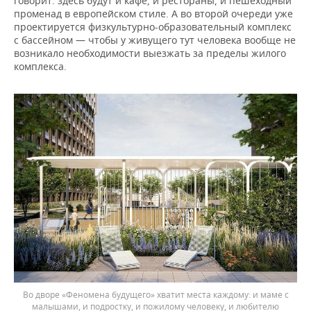
говорит: здесь будут и кафе, и рестораны, и пешеходный
променад в европейском стиле. А во второй очереди уже
проектируется физкультурно-образовательный комплекс
с бассейном — чтобы у живущего тут человека вообще не
возникало необходимости выезжать за пределы жилого
комплекса.
Во дворе «Феномена будущего» хватит места каждому: и маме с
малышами, и подростку, и пожилому человеку, и любителю