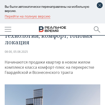
Вы были автоматически перенаправлены на мобильную
версию.
Перейти на полную версию
РЕГИОНЫ
НЕДВИЖИМОСТЬ
ЖК «Феномен будущего»:
БАШКОРТОСТАН
НОВОСТИ
технологии, комфорт, топовая
ТАТАРСТАН
АНАЛИТИКА
локация
УДМУРТИЯ
НОВОСТИ АНАЛИТИКИ
ЭКОНОМИКА
08:00, 05.08.2025
ДЕКЛАРАЦИИ О ДОХОДАХ
НОВОСТИ ЭКОНОМИКИ
ПРОМЫШЛЕННОСТЬ
Начинаются продажи квартир в новом жилом
комплексе класса комфорт-плюс на перекрестке
КОРОЛИ ГОСЗАКАЗА ПФО
ФИНАНСЫ
НОВОСТИ
НЕДВИЖИМОСТЬ
Гвардейской и Вознесенского тракта
ПРОМЫШЛЕННОСТИ
ВУЗЫ ТАТАРСТАНА
БАНКИ
НОВОСТИ НЕДВИЖИМОСТИ
АВТО
АГРОПРОМ
КОМУ ПРИНАДЛЕЖАТ
БЮДЖЕТ
НОВОСТИ АВТО
БИЗНЕС
ТОРГОВЫЕ ЦЕНТРЫ
МАШИНОСТРОЕНИЕ
ТАТАРСТАНА
ИНВЕСТИЦИИ
НОВОСТИ БИЗНЕСА
ТЕХНОЛОГИИ