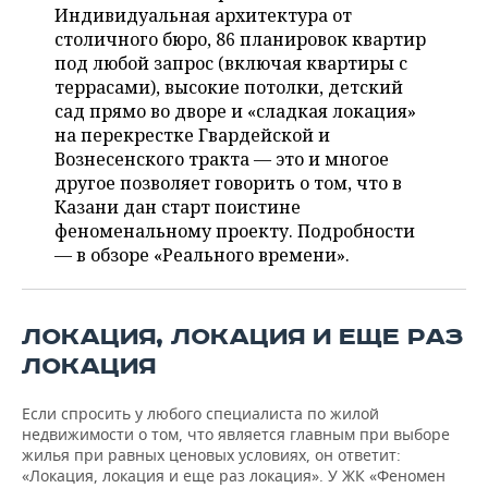
ВОДНЫЕ ВИДЫ СПОРТА
ОБРАЗОВАНИЕ
Индивидуальная архитектура от
столичного бюро, 86 планировок квартир
ХОККЕЙ С МЯЧОМ
ПРОИСШЕСТВИЯ
под любой запрос (включая квартиры с
террасами), высокие потолки, детский
сад прямо во дворе и «сладкая локация»
на перекрестке Гвардейской и
Вознесенского тракта — это и многое
другое позволяет говорить о том, что в
Казани дан старт поистине
феноменальному проекту. Подробности
— в обзоре «Реального времени».
ЛОКАЦИЯ, ЛОКАЦИЯ И ЕЩЕ РАЗ
ЛОКАЦИЯ
Если спросить у любого специалиста по жилой
недвижимости о том, что является главным при выборе
жилья при равных ценовых условиях, он ответит:
«Локация, локация и еще раз локация». У ЖК «Феномен