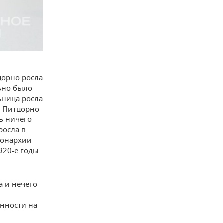
цорно росла
льно было
ьница росла
» Питцорно
сь ничего
росла в
 монархии
920-е годы
а и нечего
енности на