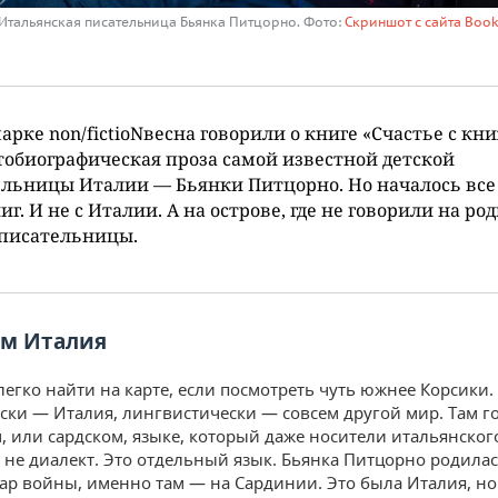
Итальянская писательница Бьянка Питцорно. Фото:
Скриншот с сайта Boo
арке non/fictioNвесна говорили о книге «Счастье с кн
тобиографическая проза самой известной детской
льницы Италии — Бьянки Питцорно. Но началось все
ниг. И не с Италии. А на острове, где не говорили на ро
 писательницы.
ем Италия
егко найти на карте, если посмотреть чуть южнее Корсики.
ски — Италия, лингвистически — совсем другой мир. Там г
, или сардском, языке, который даже носители итальянског
о не диалект. Это отдельный язык. Бьянка Питцорно родилас
згар войны, именно там — на Сардинии. Это была Италия, но 