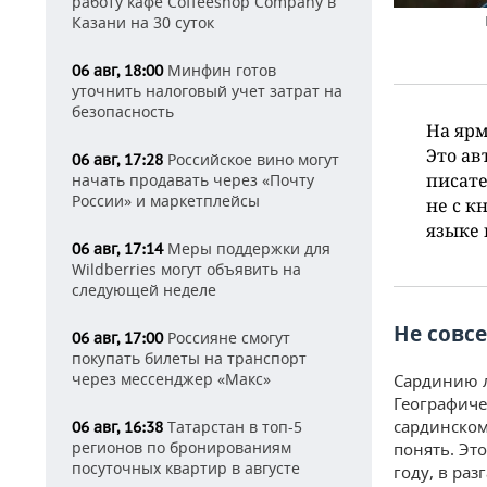
работу кафе Coffeeshop Company в
Казани на 30 суток
Минфин готов
06 авг, 18:00
уточнить налоговый учет затрат на
безопасность
На ярм
Это ав
Российское вино могут
06 авг, 17:28
писате
начать продавать через «Почту
России» и маркетплейсы
не с к
языке
Меры поддержки для
06 авг, 17:14
Wildberries могут объявить на
следующей неделе
Не совс
Россияне смогут
06 авг, 17:00
покупать билеты на транспорт
через мессенджер «Макс»
Сардинию л
Географиче
сардинском
Татарстан в топ-5
06 авг, 16:38
регионов по бронированиям
понять. Эт
посуточных квартир в августе
году, в ра