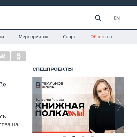
EN
ии
Мероприятия
Спорт
Общество
т»
сь
ства на