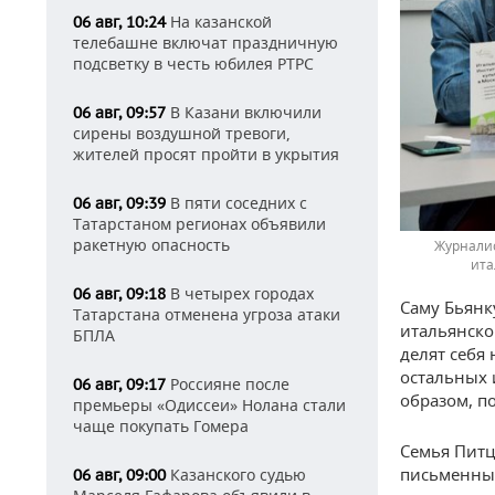
На казанской
06 авг, 10:24
телебашне включат праздничную
подсветку в честь юбилея РТРС
В Казани включили
06 авг, 09:57
сирены воздушной тревоги,
жителей просят пройти в укрытия
В пяти соседних с
06 авг, 09:39
Татарстаном регионах объявили
ракетную опасность
Журналис
ита
В четырех городах
06 авг, 09:18
Саму Бьянк
Татарстана отменена угроза атаки
итальянско
БПЛА
делят себя
остальных 
Россияне после
06 авг, 09:17
образом, по
премьеры «Одиссеи» Нолана стали
чаще покупать Гомера
Семья Питц
письменный
Казанского судью
06 авг, 09:00