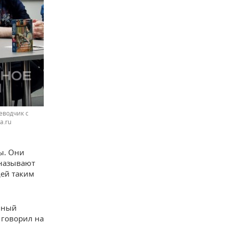
еводчик с
a.ru
ы. Они
 называют
дей таким
енный
 говорил на