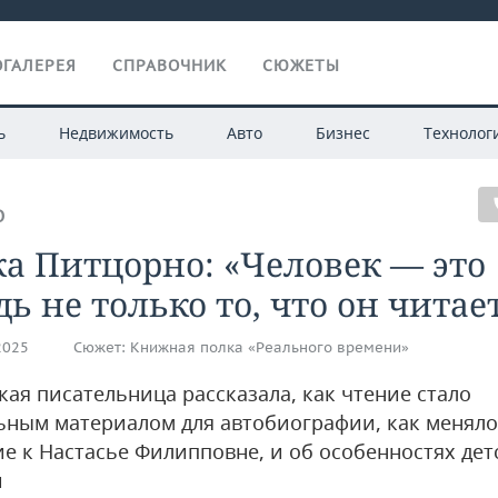
ГАЛЕРЕЯ
СПРАВОЧНИК
СЮЖЕТЫ
ь
Недвижимость
Авто
Бизнес
Технолог
О
а Питцорно: «Человек — это
ь не только то, что он читае
2025
Сюжет:
Книжная полка «Реального времени»
кая писательница рассказала, как чтение стало
ьным материалом для автобиографии, как меняло
е к Настасье Филипповне, и об особенностях дет
и