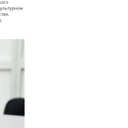
кого
культурном
стве,
и,