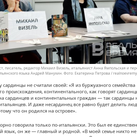
т, писатель, редактор Михаил Визель, итальянист Анна Ямпольская и пер
льянского языка Андрей Манухин.
Екатерина Петрова / realnoevremy
у сардинцы не считали своей: «Я из буржуазного семейства
го происхождения, континентального, как говорят сардинц
 на сардинцев и континентальных граждан — так сардинцы
итальянцев. И даже несардинец все равно будет делить лю
тому что он родился на острове».
орно говорила только по-итальянски. Это был ее единств
 язык, он же — главный и родной. «В моей семье никто не