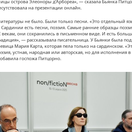
ицы острова Элеоноры д’Арбореа», — сказала Бьянка Питцо
исутствовала на презентации онлайн.
литературы не было. Были только песни. «Это отдельный язы
а Сардинии есть песни, поэзия. Самые ранние образцы поэз
II векам, они сохранились в письменном виде. И есть больш
радиция», — рассказывала писательница. У Бьянки была под
певица Мария Карта, которая пела только на сардинском. «Э
эзия, устная, народная или авторская, но для исполнения в
добавила госпожа Питцорно.