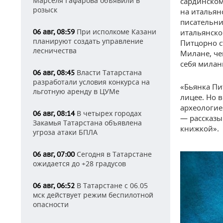
Марселя Гафарова объявили в
сардинском
розыск
на итальян
писательниц
При исполкоме Казани
итальянско
06 авг, 08:59
планируют создать управление
Питцорно с
лесничества
Милане, че
себя милан
Власти Татарстана
06 авг, 08:45
разработали условия конкурса на
«Бьянка Пи
льготную аренду в ЦУМе
лицее. Но 
археологие
В четырех городах
06 авг, 08:14
— рассказы
Закамья Татарстана объявлена
книжкой».
угроза атаки БПЛА
Сегодня в Татарстане
06 авг, 07:00
ожидается до +28 градусов
В Татарстане с 06.05
06 авг, 06:52
мск действует режим беспилотной
опасности