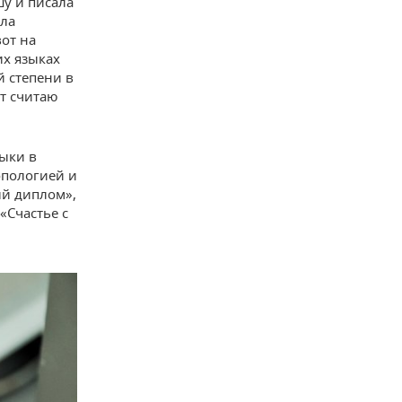
шу и писала
ила
вот на
их языках
й степени в
ет считаю
зыки в
опологией и
ый диплом»,
«Счастье с