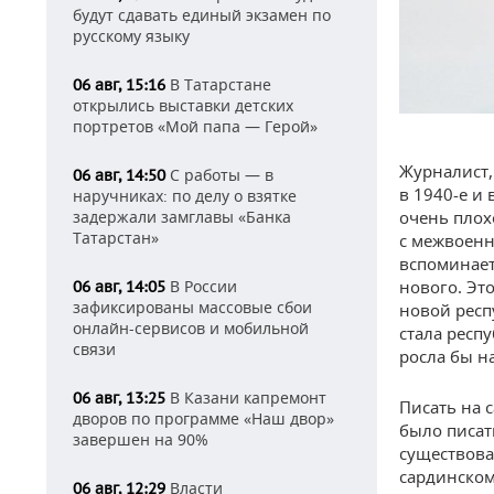
будут сдавать единый экзамен по
русскому языку
В Татарстане
06 авг, 15:16
открылись выставки детских
портретов «Мой папа — Герой»
Журналист,
С работы — в
06 авг, 14:50
в 1940-е и
наручниках: по делу о взятке
очень плох
задержали замглавы «Банка
Татарстан»
с межвоенн
вспоминает
нового. Это
В России
06 авг, 14:05
зафиксированы массовые сбои
новой респ
онлайн-сервисов и мобильной
стала респ
связи
росла бы н
В Казани капремонт
06 авг, 13:25
Писать на 
дворов по программе «Наш двор»
было писат
завершен на 90%
существова
сардинском
Власти
06 авг, 12:29