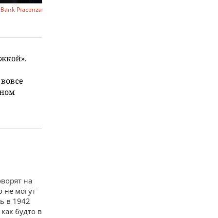
kBank Piacenza
ижкой».
 вовсе
дном
оворят на
о не могут
ь в 1942
как будто в