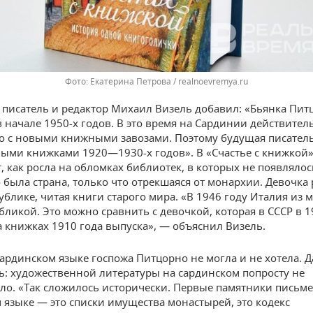
Екатерина Петрова / realnoevremya.ru
 писатель и редактор Михаил Визель добавил: «Бьянка Пит
 в начале 1950-х годов. В это время на Сардинии действите
о с новыми книжными завозами. Поэтому будущая писател
ыми книжками 1920—1930-х годов». В «Счастье с книжкой
, как росла на обломках библиотек, в которых не появляло
 была страна, только что отрекшаяся от монархии. Девочка 
ублике, читая книги старого мира. «В 1946 году Италия из
убликой. Это можно сравнить с девочкой, которая в СССР в 1
а книжках 1910 года выпуска», — объяснил Визель.
сардинском языке госпожа Питцорно не могла и не хотела. Д
ь: художественной литературы на сардинском попросту не
ло. «Так сложилось исторически. Первые памятники письм
 языке — это списки имущества монастырей, это кодекс