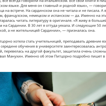
, все всегда говорили на итальянском. Все свои книги я пи
ском языке. Для меня он главный и родной язык», — говор
а на встрече. На сардинском она не читала и не писала. А 
м, французском, немецком и испанском — да. Именно на эт
таралась читать литературу в оригинале. «Я живу в больше
м на Сардинии. В 30 лет я оттуда уехала. И следующие 50 л
кой, а не жительницей Сардинии», — призналась она.
тцорно хотела стать учительницей, преподавать древние я
в середине обучения в университете заинтересовалась антр
й, перевелась на другой факультет, защитила очень сложн
вал Манухин. Именно об этом Питцорно подробно пишет в 