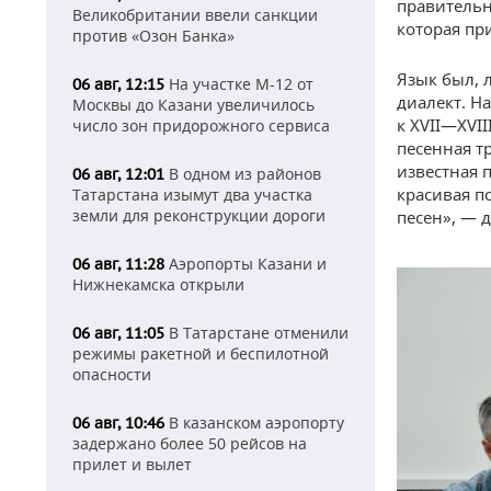
правительн
Великобритании ввели санкции
которая пр
против «Озон Банка»
Язык был, 
На участке М-12 от
06 авг, 12:15
диалект. Н
Москвы до Казани увеличилось
к XVII—XVI
число зон придорожного сервиса
песенная т
известная 
В одном из районов
06 авг, 12:01
красивая по
Татарстана изымут два участка
земли для реконструкции дороги
песен», — 
Аэропорты Казани и
06 авг, 11:28
Нижнекамска открыли
В Татарстане отменили
06 авг, 11:05
режимы ракетной и беспилотной
опасности
В казанском аэропорту
06 авг, 10:46
задержано более 50 рейсов на
прилет и вылет