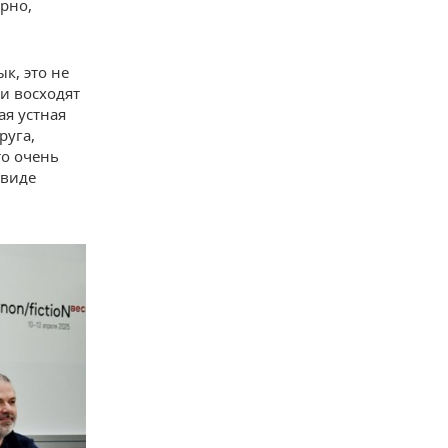
рно,
к, это не
ии восходят
ая устная
руга,
то очень
 виде