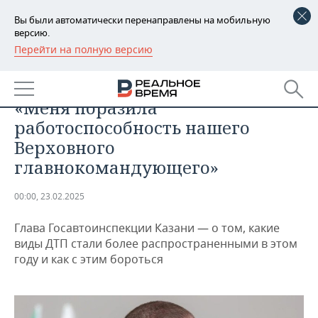
Вы были автоматически перенаправлены на мобильную
версию.
Перейти на полную версию
РЕГИОНЫ
ОБЩЕСТВО
Михаил Савин о саммите БРИКС:
БАШКОРТОСТАН
НОВОСТИ
«Меня поразила
ТАТАРСТАН
АНАЛИТИКА
работоспособность нашего
Верховного
УДМУРТИЯ
НОВОСТИ АНАЛИТИКИ
ЭКОНОМИКА
главнокомандующего»
ДЕКЛАРАЦИИ О ДОХОДАХ
НОВОСТИ ЭКОНОМИКИ
ПРОМЫШЛЕННОСТЬ
00:00, 23.02.2025
КОРОЛИ ГОСЗАКАЗА ПФО
ФИНАНСЫ
НОВОСТИ
НЕДВИЖИМОСТЬ
ПРОМЫШЛЕННОСТИ
Глава Госавтоинспекции Казани — о том, какие
виды ДТП стали более распространенными в этом
ВУЗЫ ТАТАРСТАНА
БАНКИ
НОВОСТИ НЕДВИЖИМОСТИ
АВТО
АГРОПРОМ
году и как с этим бороться
КОМУ ПРИНАДЛЕЖАТ
БЮДЖЕТ
НОВОСТИ АВТО
БИЗНЕС
ТОРГОВЫЕ ЦЕНТРЫ
МАШИНОСТРОЕНИЕ
ТАТАРСТАНА
ИНВЕСТИЦИИ
НОВОСТИ БИЗНЕСА
ТЕХНОЛОГИИ