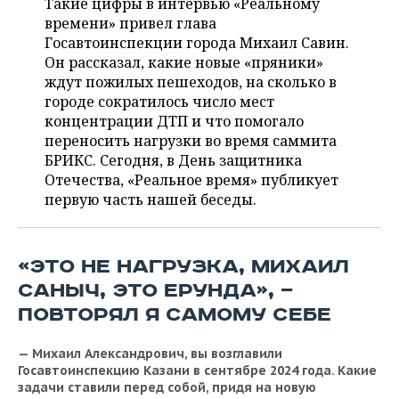
ВОДНЫЕ ВИДЫ СПОРТА
ОБРАЗОВАНИЕ
Такие цифры в интервью «Реальному
времени» привел глава
Госавтоинспекции города Михаил Савин.
ХОККЕЙ С МЯЧОМ
ПРОИСШЕСТВИЯ
Он рассказал, какие новые «пряники»
ждут пожилых пешеходов, на сколько в
городе сократилось число мест
концентрации ДТП и что помогало
переносить нагрузки во время саммита
БРИКС. Сегодня, в День защитника
Отечества, «Реальное время» публикует
первую часть нашей беседы.
«ЭТО НЕ НАГРУЗКА, МИХAИЛ
САНЫЧ, ЭТО ЕРУНДА», —
ПОВТОРЯЛ Я САМОМУ СЕБЕ
— Михаил Александрович, вы возглавили
Госавтоинспекцию Казани в сентябре 2024 года. Какие
задачи ставили перед собой, придя на новую