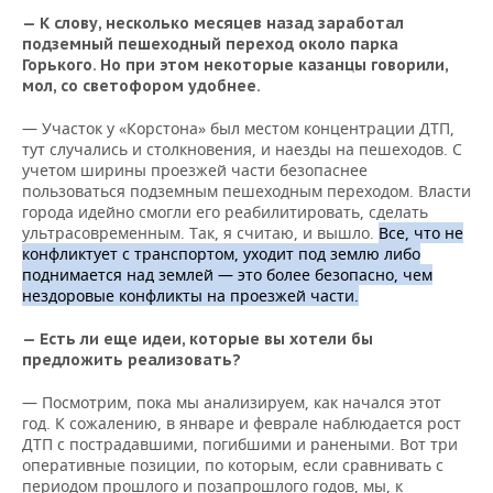
— К слову, несколько месяцев назад заработал
подземный пешеходный переход около парка
Горького. Но при этом некоторые казанцы говорили,
мол, со светофором удобнее.
— Участок у «Корстона» был местом концентрации ДТП,
тут случались и столкновения, и наезды на пешеходов. С
учетом ширины проезжей части безопаснее
пользоваться подземным пешеходным переходом. Власти
города идейно смогли его реабилитировать, сделать
ультрасовременным. Так, я считаю, и вышло.
Все, что не
конфликтует с транспортом, уходит под землю либо
поднимается над землей — это более безопасно, чем
нездоровые конфликты на проезжей части.
— Есть ли еще идеи, которые вы хотели бы
предложить реализовать?
— Посмотрим, пока мы анализируем, как начался этот
год. К сожалению, в январе и феврале наблюдается рост
ДТП с пострадавшими, погибшими и ранеными. Вот три
оперативные позиции, по которым, если сравнивать с
периодом прошлого и позапрошлого годов, мы, к