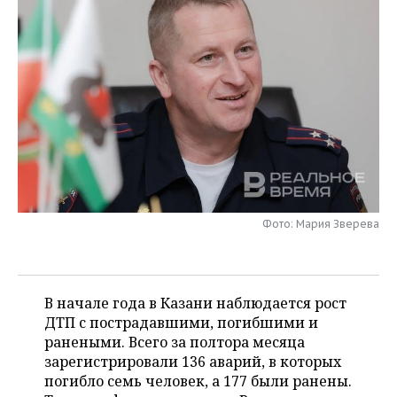
НЕФТЕХИМИЯ
РОЗНИЧНАЯ ТОРГОВЛЯ
НОВОСТИ ТЕХНОЛОГИЙ
МЕРОПРИЯТИЯ
НЕФТЬ
ТРАНСПОРТ
IT
НОВОСТИ МЕРОПРИЯТИЙ
СПОРТ
ОПК
УСЛУГИ
МЕДИА
ВЫЕЗДНАЯ РЕДАКЦИЯ
НОВОСТИ СПОРТА
ОБЩЕСТВО
ЭНЕРГЕТИКА
ТЕЛЕКОММУНИКАЦИИ
БИЗНЕС-БРАНЧИ
ФУТБОЛ
НОВОСТИ ОБЩЕСТВА
ФОТОГАЛЕРЕЯ
ONLINE-КОНФЕРЕНЦИИ
ХОККЕЙ
ВЛАСТЬ
СЮЖЕТЫ
Фото: Мария Зверева
ОТКРЫТАЯ ЛЕКЦИЯ
БАСКЕТБОЛ
ИНФРАСТРУКТУРА
СПРАВОЧНИК
ВОЛЕЙБОЛ
ИСТОРИЯ
СПИСОК ПЕРСОН
ПОЛНАЯ ВЕРСИЯ
В начале года в Казани наблюдается рост
КИБЕРСПОРТ
КУЛЬТУРА
СПИСОК КОМПАНИЙ
ДТП с пострадавшими, погибшими и
ранеными. Всего за полтора месяца
ФИГУРНОЕ КАТАНИЕ
МЕДИЦИНА
зарегистрировали 136 аварий, в которых
погибло семь человек, а 177 были ранены.