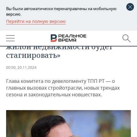
Вы были автоматически перенаправлены на мобильную
версию.
Перейти на полную версию
РЕГИОНЫ
НЕДВИЖИМОСТЬ
Искандер Калимуллин: «Рынок
БАШКОРТОСТАН
НОВОСТИ
жилой недвижимости будет
ТАТАРСТАН
АНАЛИТИКА
стагнировать»
УДМУРТИЯ
НОВОСТИ АНАЛИТИКИ
ЭКОНОМИКА
00:00, 20.11.2024
ДЕКЛАРАЦИИ О ДОХОДАХ
НОВОСТИ ЭКОНОМИКИ
ПРОМЫШЛЕННОСТЬ
Глава комитета по девелопменту ТПП РТ — о
главных вызовах стройотрасли, новых трендах
КОРОЛИ ГОСЗАКАЗА ПФО
ФИНАНСЫ
НОВОСТИ
НЕДВИЖИМОСТЬ
сезона и законодательных новшествах.
ПРОМЫШЛЕННОСТИ
ВУЗЫ ТАТАРСТАНА
БАНКИ
НОВОСТИ НЕДВИЖИМОСТИ
АВТО
АГРОПРОМ
КОМУ ПРИНАДЛЕЖАТ
БЮДЖЕТ
НОВОСТИ АВТО
БИЗНЕС
ТОРГОВЫЕ ЦЕНТРЫ
МАШИНОСТРОЕНИЕ
ТАТАРСТАНА
ИНВЕСТИЦИИ
НОВОСТИ БИЗНЕСА
ТЕХНОЛОГИИ