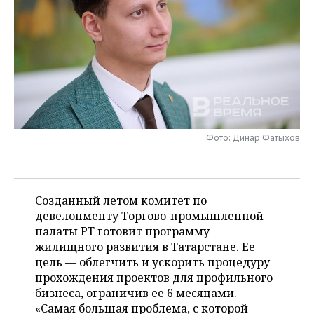
НЕФТЕХИМИЯ
РОЗНИЧНАЯ ТОРГОВЛЯ
НОВОСТИ ТЕХНОЛОГИЙ
МЕРОПРИЯТИЯ
НЕФТЬ
ТРАНСПОРТ
IT
НОВОСТИ МЕРОПРИЯТИЙ
СПОРТ
ОПК
УСЛУГИ
МЕДИА
ВЫЕЗДНАЯ РЕДАКЦИЯ
НОВОСТИ СПОРТА
ОБЩЕСТВО
ЭНЕРГЕТИКА
ТЕЛЕКОММУНИКАЦИИ
БИЗНЕС-БРАНЧИ
ФУТБОЛ
НОВОСТИ ОБЩЕСТВА
ФОТОГАЛЕРЕЯ
Фото: Динар Фатыхов
ONLINE-КОНФЕРЕНЦИИ
ХОККЕЙ
ВЛАСТЬ
СЮЖЕТЫ
ОТКРЫТАЯ ЛЕКЦИЯ
БАСКЕТБОЛ
ИНФРАСТРУКТУРА
СПРАВОЧНИК
Созданный летом комитет по
девелопменту Торгово-промышленной
ВОЛЕЙБОЛ
ИСТОРИЯ
СПИСОК ПЕРСОН
ПОЛНАЯ ВЕРСИЯ
палаты РТ готовит программу
жилищного развития в Татарстане. Ее
КИБЕРСПОРТ
КУЛЬТУРА
СПИСОК КОМПАНИЙ
цель — облегчить и ускорить процедуру
прохождения проектов для профильного
ФИГУРНОЕ КАТАНИЕ
МЕДИЦИНА
бизнеса, ограничив ее 6 месяцами.
«Самая большая проблема, с которой