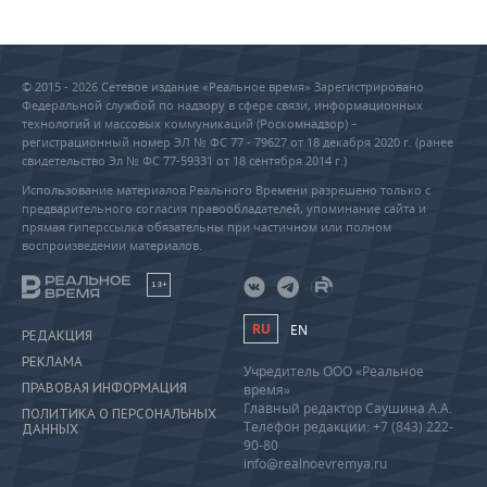
© 2015 - 2026 Сетевое издание «Реальное время» Зарегистрировано
Федеральной службой по надзору в сфере связи, информационных
технологий и массовых коммуникаций (Роскомнадзор) –
регистрационный номер ЭЛ № ФС 77 - 79627 от 18 декабря 2020 г. (ранее
свидетельство Эл № ФС 77-59331 от 18 сентября 2014 г.)
Использование материалов Реального Времени разрешено только с
предварительного согласия правообладателей, упоминание сайта и
прямая гиперссылка обязательны при частичном или полном
воспроизведении материалов.
18+
RU
EN
РЕДАКЦИЯ
РЕКЛАМА
Учредитель ООО «Реальное
ПРАВОВАЯ ИНФОРМАЦИЯ
время»
Главный редактор Саушина А.А.
ПОЛИТИКА О ПЕРСОНАЛЬНЫХ
Телефон редакции: +7 (843) 222-
ДАННЫХ
90-80
info@realnoevremya.ru