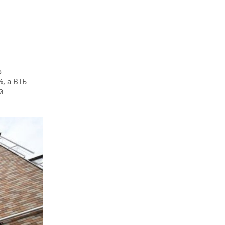
о
, а ВТБ
й