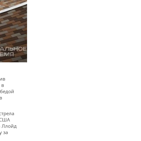
тив
 в
обедой
в
стрела
 США
а Ллойд
 за