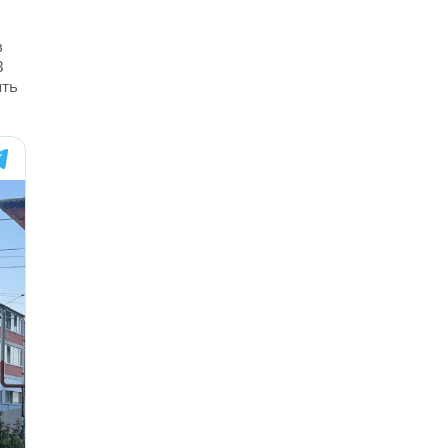
в
В
ять