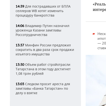
«Реаль
Для пострадавших от БПЛА
14:39
интере
селлеров WB хотят изменить
процедуру банкротства
Владимир Путин назначил
14:06
уроженца Казани замглавы
Неск
Россотрудничества
ипот
— 20
Минфин России предложил
13:37
став
сократить в два раза срок продажи
изъятого имущества
Объем работ стройотрасли
13:30
Татарстана в этом году достигнет
1,08 трлн рублей
Следком просит ареста для
13:03
замглавы «Банка Татарстан» по
делу о взятке