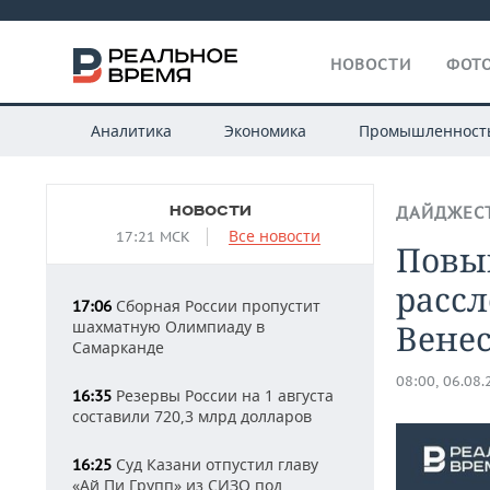
НОВОСТИ
ФОТО
Аналитика
Экономика
Промышленност
НОВОСТИ
ДАЙДЖЕС
Все новости
17:21 МСК
Повыш
расс
Сборная России пропустит
17:06
шахматную Олимпиаду в
Венес
Самарканде
08:00, 06.08
Резервы России на 1 августа
16:35
составили 720,3 млрд долларов
Суд Казани отпустил главу
16:25
«Ай Пи Групп» из СИЗО под