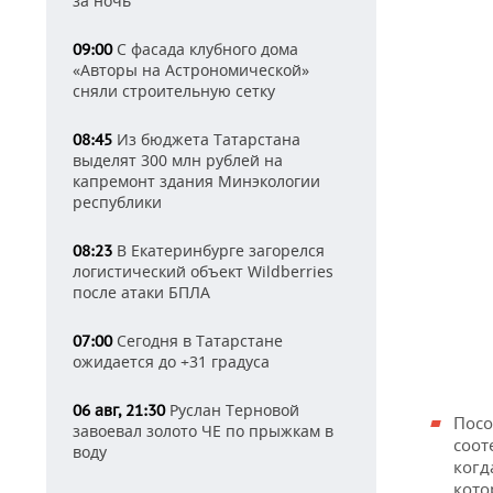
за ночь
С фасада клубного дома
09:00
«Авторы на Астрономической»
сняли строительную сетку
Из бюджета Татарстана
08:45
выделят 300 млн рублей на
капремонт здания Минэкологии
республики
В Екатеринбурге загорелся
08:23
логистический объект Wildberries
после атаки БПЛА
Сегодня в Татарстане
07:00
ожидается до +31 градуса
Руслан Терновой
06 авг, 21:30
Посо
завоевал золото ЧЕ по прыжкам в
соот
воду
когд
кото