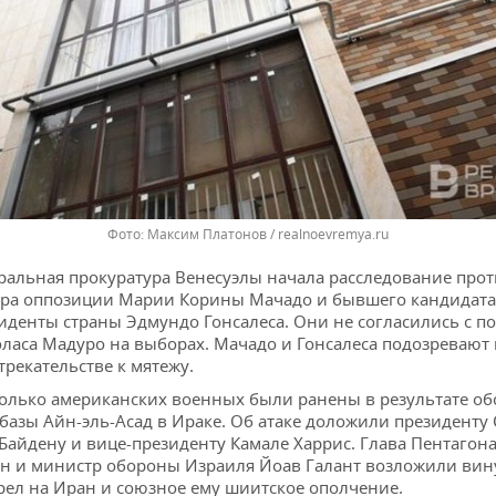
Максим Платонов / realnoevremya.ru
ральная прокуратура Венесуэлы начала расследование про
ра оппозиции Марии Корины Мачадо и бывшего кандидата
иденты страны Эдмундо Гонсалеса. Они не согласились с п
ласа Мадуро на выборах. Мачадо и Гонсалеса подозревают 
трекательстве к мятежу.
олько американских военных были ранены в результате об
базы Айн-эль-Асад в Ираке. Об атаке доложили президенту
Байдену и вице-президенту Камале Харрис. Глава Пентагон
н и министр обороны Израиля Йоав Галант возложили вину
рел на Иран и союзное ему шиитское ополчение.