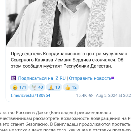
льство России в Дакке (Бангладеш) рекомендовало
ечественникам рассмотреть возможность возвращения на Р
а это станет безопасно. В Бангладеш продолжаются протесты
рые не утихли даже после того, как ушла в отставку премьер