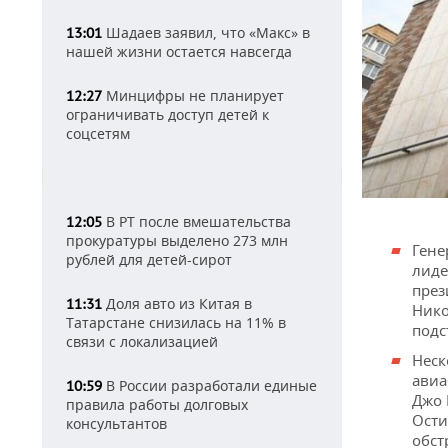
Шадаев заявил, что «Макс» в
13:01
нашей жизни остается навсегда
Минцифры не планирует
12:27
ограничивать доступ детей к
соцсетям
В РТ после вмешательства
12:05
прокуратуры выделено 273 млн
Гене
рублей для детей-сирот
лиде
през
Доля авто из Китая в
11:31
Нико
Татарстане снизилась на 11% в
подс
связи с локализацией
Неск
авиа
В России разработали единые
10:59
Джо 
правила работы долговых
Ости
консультантов
обст