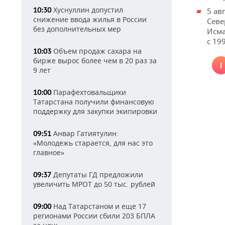
Хуснуллин допустил
10:30
5 ав
снижение ввода жилья в России
Севе
без дополнительных мер
Исма
с 19
Объем продаж сахара на
10:03
бирже вырос более чем в 20 раз за
9 лет
Парафехтовальщики
10:00
Татарстана получили финансовую
поддержку для закупки экипировки
Анвар Гатиятулин:
09:51
«Молодежь старается, для нас это
главное»
Депутаты ГД предложили
09:37
увеличить МРОТ до 50 тыс. рублей
Над Татарстаном и еще 17
09:00
регионами России сбили 203 БПЛА