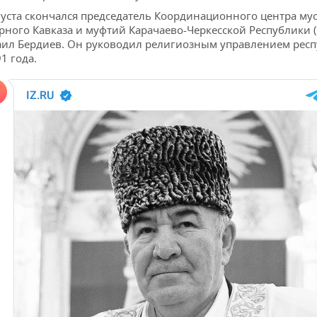
густа скончался председатель Координационного центра му
рного Кавказа и муфтий Карачаево-Черкесской Республики 
ил Бердиев. Он руководил религиозным управлением рес
91 года.