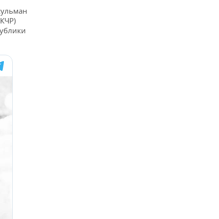
сульман
(КЧР)
публики