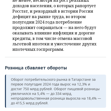
не менее, несмотря на рост реальных
ВОДНЫЕ ВИДЫ СПОРТА
ОБРАЗОВАНИЕ
доходов населения, о которых рапортует
Росстат, и рекордный в истории России
ХОККЕЙ С МЯЧОМ
ПРОИСШЕСТВИЯ
дефицит на рынке труда, во втором
полугодии 2024 года потребление
продолжит сокращаться — на него будут
оказывать влияние инфляция и дорогие
кредиты, в том числе отмена массовой
льготной ипотеки и ужесточение других
ипотечных госпрограмм.
Розница сбавляет обороты
Оборот потребительского рынка в Татарстане за
первое полугодие 2024 года вырос на 12,3% и
достиг 750 млрд рублей. Оборот пищевой розницы
увеличился на 5,4% — до 334 млрд,
непродовольственная розница выросла на 18,4% —
до 415,5 млрд рублей.