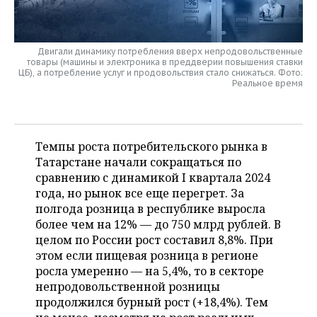
НЕФТЕХИМИЯ
РОЗНИЧНАЯ ТОРГОВЛЯ
НОВОСТИ ТЕХНОЛОГИЙ
МЕРОПРИЯТИЯ
НЕФТЬ
Двигали динамику потребления вверх непродовольственные
ТРАНСПОРТ
IT
НОВОСТИ МЕРОПРИЯТИЙ
СПОРТ
товары (машины и электроника в преддверии повышения ставки
ОПК
ЦБ), а потребление услуг и продовольствия стало снижаться. Фото:
Реальное время
УСЛУГИ
МЕДИА
ВЫЕЗДНАЯ РЕДАКЦИЯ
НОВОСТИ СПОРТА
ОБЩЕСТВО
ЭНЕРГЕТИКА
ТЕЛЕКОММУНИКАЦИИ
БИЗНЕС-БРАНЧИ
ФУТБОЛ
НОВОСТИ ОБЩЕСТВА
ФОТОГАЛЕРЕЯ
Темпы роста потребительского рынка в
ONLINE-КОНФЕРЕНЦИИ
ХОККЕЙ
ВЛАСТЬ
СЮЖЕТЫ
Татарстане начали сокращаться по
сравнению с динамикой I квартала 2024
ОТКРЫТАЯ ЛЕКЦИЯ
БАСКЕТБОЛ
ИНФРАСТРУКТУРА
СПРАВОЧНИК
года, но рынок все еще перегрет. За
полгода розница в республике выросла
ВОЛЕЙБОЛ
ИСТОРИЯ
СПИСОК ПЕРСОН
ПОЛНАЯ ВЕРСИЯ
более чем на 12% — до 750 млрд рублей. В
целом по России рост составил 8,8%. При
КИБЕРСПОРТ
КУЛЬТУРА
СПИСОК КОМПАНИЙ
этом если пищевая розница в регионе
росла умеренно — на 5,4%, то в секторе
непродовольственной розницы
ФИГУРНОЕ КАТАНИЕ
МЕДИЦИНА
продолжился бурный рост (+18,4%). Тем