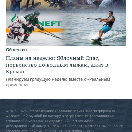
Общество
00:00
Планы на неделю: Яблочный Спас,
первенство по водным лыжам, джаз в
Кремле
Планируем грядущую неделю вместе с «Реальным
временем»
© 2015 - 2026 Сетевое издание «Реальное время» Зарегистрировано
Федеральной службой по надзору в сфере связи, информационных
технологий и массовых коммуникаций (Роскомнадзор) –
регистрационный номер ЭЛ № ФС 77 - 79627 от 18 декабря 2020 г. (ранее
свидетельство Эл № ФС 77-59331 от 18 сентября 2014 г.)