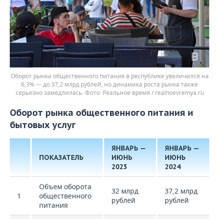
Оборот рынка общественного питания в республике увеличился на
6,3% — до 37,2 млрд рублей, но динамика роста рынка также
серьезно замедлилась.
Реальное время / realnoevremya.ru
Оборот рынка общественного питания и
бытовых услуг
ЯНВАРЬ —
ЯНВАРЬ —
ПОКАЗАТЕЛЬ
ИЮНЬ
ИЮНЬ
2023
2024
Объем оборота
32 млрд
37,2 млрд
1
общественного
рублей
рублей
питания