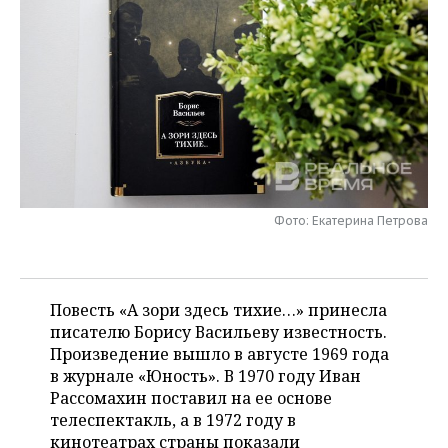
НЕФТЕХИМИЯ
РОЗНИЧНАЯ ТОРГОВЛЯ
НОВОСТИ ТЕХНОЛОГИЙ
МЕРОПРИЯТИЯ
НЕФТЬ
ТРАНСПОРТ
IT
НОВОСТИ МЕРОПРИЯТИЙ
СПОРТ
ОПК
УСЛУГИ
МЕДИА
ВЫЕЗДНАЯ РЕДАКЦИЯ
НОВОСТИ СПОРТА
ОБЩЕСТВО
ЭНЕРГЕТИКА
ТЕЛЕКОММУНИКАЦИИ
БИЗНЕС-БРАНЧИ
ФУТБОЛ
НОВОСТИ ОБЩЕСТВА
ФОТОГАЛЕРЕЯ
ONLINE-КОНФЕРЕНЦИИ
ХОККЕЙ
ВЛАСТЬ
СЮЖЕТЫ
Фото: Екатерина Петрова
ОТКРЫТАЯ ЛЕКЦИЯ
БАСКЕТБОЛ
ИНФРАСТРУКТУРА
СПРАВОЧНИК
Повесть «А зори здесь тихие…» принесла
ВОЛЕЙБОЛ
ИСТОРИЯ
СПИСОК ПЕРСОН
ПОЛНАЯ ВЕРСИЯ
писателю Борису Васильеву известность.
Произведение вышло в августе 1969 года
КИБЕРСПОРТ
КУЛЬТУРА
СПИСОК КОМПАНИЙ
в журнале «Юность». В 1970 году Иван
Рассомахин поставил на ее основе
ФИГУРНОЕ КАТАНИЕ
МЕДИЦИНА
телеспектакль, а в 1972 году в
кинотеатрах страны показали