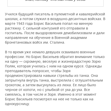
Учился будущий писатель в пулеметной и кавалерийской
школах, а потом служил в воздушно-десантных войсках. В
марте 1943 года Борис Васильев попал на минную
растяжку. С сильной контузией его отправили в
госпиталь. После выздоровления демобилизовали и дали
направление на обучение в Военной академии
бронетанковых войск им. Сталина.
В то время уже немало девушек осваивало военные
профессии. Но Борис Васильев обратил внимание только
на одну — скромную, веселую и жизнерадостную Зорю
Поляк, которая училась с ним на одном курсе. Однажды
преподаватель попросил, чтобы Зоря
продемонстрировала навыки стрельбы из танка. Она
запрыгнула внутрь танка, выстрелила с оглушительным
грохотом, а затем высунулась из люка. Ее лицо было
черное от копоти, но с улыбкой от уха до уха. Все
смеялись, в том числе и Зоря. Именно в этот момент
Борис Васильев посмотрел на нее не только как на
однокурсницу.