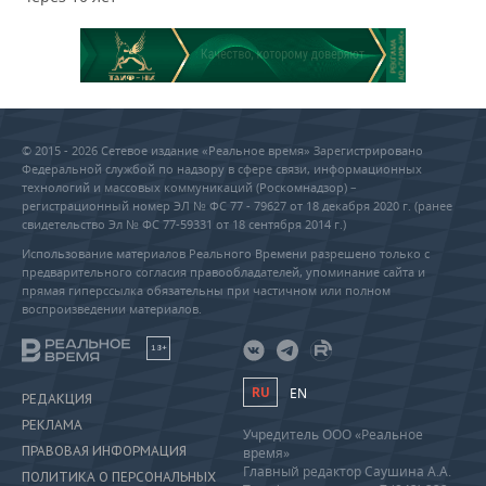
© 2015 - 2026 Сетевое издание «Реальное время» Зарегистрировано
Федеральной службой по надзору в сфере связи, информационных
технологий и массовых коммуникаций (Роскомнадзор) –
регистрационный номер ЭЛ № ФС 77 - 79627 от 18 декабря 2020 г. (ранее
свидетельство Эл № ФС 77-59331 от 18 сентября 2014 г.)
Использование материалов Реального Времени разрешено только с
предварительного согласия правообладателей, упоминание сайта и
прямая гиперссылка обязательны при частичном или полном
воспроизведении материалов.
18+
RU
EN
РЕДАКЦИЯ
РЕКЛАМА
Учредитель ООО «Реальное
ПРАВОВАЯ ИНФОРМАЦИЯ
время»
Главный редактор Саушина А.А.
ПОЛИТИКА О ПЕРСОНАЛЬНЫХ