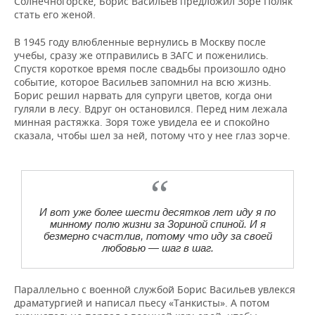
Солнечногорске, Борис Васильев предложил Зоре Поляк
стать его женой.
В 1945 году влюбленные вернулись в Москву после
учебы, сразу же отправились в ЗАГС и поженились.
Спустя короткое время после свадьбы произошло одно
событие, которое Васильев запомнил на всю жизнь.
Борис решил нарвать для супруги цветов, когда они
гуляли в лесу. Вдруг он остановился. Перед ним лежала
минная растяжка. Зоря тоже увидела ее и спокойно
сказала, чтобы шел за ней, потому что у нее глаз зорче.
И вот уже более шести десятков лет иду я по
минному полю жизни за Зориной спиной. И я
безмерно счастлив, потому что иду за своей
любовью — шаг в шаг.
Параллельно с военной службой Борис Васильев увлекся
драматургией и написал пьесу «Танкисты». А потом