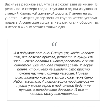
Васильев рассказывал, что сам сюжет взял из жизни. В
реальности семеро солдат служили в одной из узловых
станций Кировской железной дороги. Именно на их
участке немецкая диверсионная группа хотела устроить
подрыв. А советские солдаты не дали, стали обороняться.
В итоге в живых остался только один.
И я подумал: вот оно! Ситуация, когда человек
сам, без всякого приказа, решает: не пущу! Им
здесь нечего делать! Я начал работать с этим
сюжетом, уже написал страниц семь. И вдруг
понял, что ничего не выйдет. Это просто
будет частный случай на войне. Ничего
принципиально нового в этом сюжете не было.
Работа встала. А потом вдруг придумалось —
пусть у моего героя в подчинении будут не
мужики, а молоденькие девчонки. И все —
повесть сразу выстроилась.