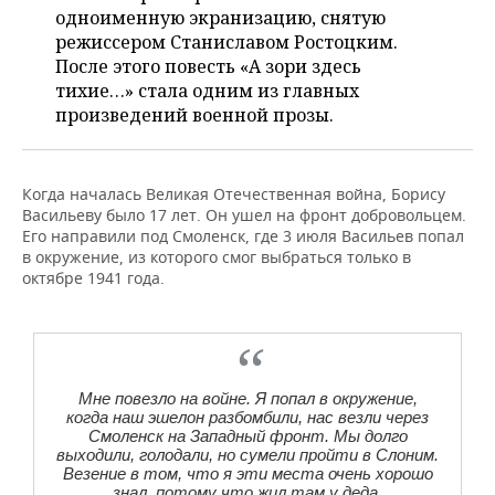
ВОДНЫЕ ВИДЫ СПОРТА
ОБРАЗОВАНИЕ
одноименную экранизацию, снятую
режиссером Станиславом Ростоцким.
ХОККЕЙ С МЯЧОМ
ПРОИСШЕСТВИЯ
После этого повесть «А зори здесь
тихие…» стала одним из главных
произведений военной прозы.
Когда началась Великая Отечественная война, Борису
Васильеву было 17 лет. Он ушел на фронт добровольцем.
Его направили под Смоленск, где 3 июля Васильев попал
в окружение, из которого смог выбраться только в
октябре 1941 года.
Мне повезло на войне. Я попал в окружение,
когда наш эшелон разбомбили, нас везли через
Смоленск на Западный фронт. Мы долго
выходили, голодали, но сумели пройти в Слоним.
Везение в том, что я эти места очень хорошо
знал, потому что жил там у деда.