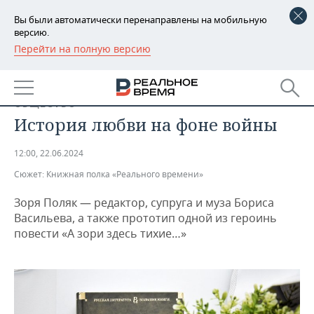
Вы были автоматически перенаправлены на мобильную
версию.
Перейти на полную версию
РЕГИОНЫ
БАШКОРТОСТАН
НОВОСТИ
ОБЩЕСТВО
ТАТАРСТАН
АНАЛИТИКА
История любви на фоне войны
УДМУРТИЯ
НОВОСТИ АНАЛИТИКИ
ЭКОНОМИКА
12:00, 22.06.2024
Сюжет:
Книжная полка «Реального времени»
ДЕКЛАРАЦИИ О ДОХОДАХ
НОВОСТИ ЭКОНОМИКИ
ПРОМЫШЛЕННОСТЬ
Зоря Поляк — редактор, супруга и муза Бориса
КОРОЛИ ГОСЗАКАЗА ПФО
ФИНАНСЫ
НОВОСТИ
НЕДВИЖИМОСТЬ
Васильева, а также прототип одной из героинь
ПРОМЫШЛЕННОСТИ
повести «А зори здесь тихие…»
ВУЗЫ ТАТАРСТАНА
БАНКИ
НОВОСТИ НЕДВИЖИМОСТИ
АВТО
АГРОПРОМ
КОМУ ПРИНАДЛЕЖАТ
БЮДЖЕТ
НОВОСТИ АВТО
БИЗНЕС
ТОРГОВЫЕ ЦЕНТРЫ
МАШИНОСТРОЕНИЕ
ТАТАРСТАНА
ИНВЕСТИЦИИ
НОВОСТИ БИЗНЕСА
ТЕХНОЛОГИИ