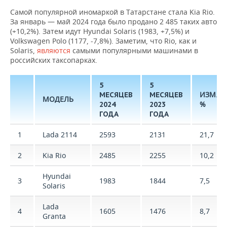
Самой популярной иномаркой в Татарстане стала Kia Rio.
За январь — май 2024 года было продано 2 485 таких авто
(+10,2%). Затем идут Hyundai Solaris (1983, +7,5%) и
Volkswagen Polo (1177, -7,8%). Заметим, что Rio, как и
Solaris,
являются
самыми популярными машинами в
российских таксопарках.
5
5
ИЗМ.,
МЕСЯЦЕВ
МЕСЯЦЕВ
МОДЕЛЬ
%
2024
2023
ГОДА
ГОДА
1
Lada 2114
2593
2131
21,7
2
Kia Rio
2485
2255
10,2
Hyundai
3
1983
1844
7,5
Solaris
Lada
4
1605
1476
8,7
Granta