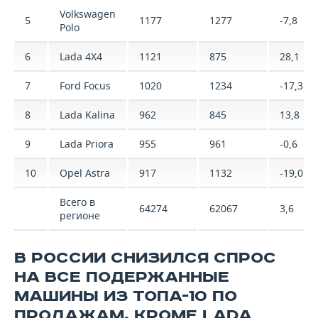
Volkswagen
5
1177
1277
-7,8
Polo
6
Lada 4X4
1121
875
28,1
7
Ford Focus
1020
1234
-17,3
8
Lada Kalina
962
845
13,8
9
Lada Priora
955
961
-0,6
10
Opel Astra
917
1132
-19,0
Всего в
64274
62067
3,6
регионе
В РОССИИ СНИЗИЛСЯ СПРОС
НА ВСЕ ПОДЕРЖАННЫЕ
МАШИНЫ ИЗ ТОПА-10 ПО
ПРОДАЖАМ, КРОМЕ LADA