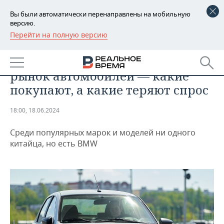
Вы были автоматически перенаправлены на мобильную
версию.
Перейти на полную версию
РЕГИОНЫ
БИЗНЕС
В Татарстане растет вторичный
БАШКОРТОСТАН
НОВОСТИ
рынок автомобилей — какие
ТАТАРСТАН
АНАЛИТИКА
покупают, а какие теряют спрос
УДМУРТИЯ
НОВОСТИ АНАЛИТИКИ
ЭКОНОМИКА
18:00, 18.06.2024
ДЕКЛАРАЦИИ О ДОХОДАХ
НОВОСТИ ЭКОНОМИКИ
ПРОМЫШЛЕННОСТЬ
Среди популярных марок и моделей ни одного
китайца, но есть BMW
КОРОЛИ ГОСЗАКАЗА ПФО
ФИНАНСЫ
НОВОСТИ
НЕДВИЖИМОСТЬ
ПРОМЫШЛЕННОСТИ
ВУЗЫ ТАТАРСТАНА
БАНКИ
НОВОСТИ НЕДВИЖИМОСТИ
АВТО
АГРОПРОМ
КОМУ ПРИНАДЛЕЖАТ
БЮДЖЕТ
НОВОСТИ АВТО
БИЗНЕС
ТОРГОВЫЕ ЦЕНТРЫ
МАШИНОСТРОЕНИЕ
ТАТАРСТАНА
ИНВЕСТИЦИИ
НОВОСТИ БИЗНЕСА
ТЕХНОЛОГИИ