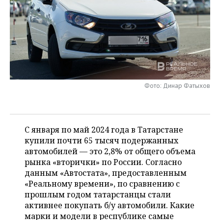
НЕФТЕХИМИЯ
РОЗНИЧНАЯ ТОРГОВЛЯ
НОВОСТИ ТЕХНОЛОГИЙ
МЕРОПРИЯТИЯ
НЕФТЬ
ТРАНСПОРТ
IT
НОВОСТИ МЕРОПРИЯТИЙ
СПОРТ
ОПК
УСЛУГИ
МЕДИА
ВЫЕЗДНАЯ РЕДАКЦИЯ
НОВОСТИ СПОРТА
ОБЩЕСТВО
ЭНЕРГЕТИКА
ТЕЛЕКОММУНИКАЦИИ
БИЗНЕС-БРАНЧИ
ФУТБОЛ
НОВОСТИ ОБЩЕСТВА
ФОТОГАЛЕРЕЯ
Фото: Динар Фатыхов
ONLINE-КОНФЕРЕНЦИИ
ХОККЕЙ
ВЛАСТЬ
СЮЖЕТЫ
С января по май 2024 года в Татарстане
ОТКРЫТАЯ ЛЕКЦИЯ
БАСКЕТБОЛ
ИНФРАСТРУКТУРА
СПРАВОЧНИК
купили почти 65 тысяч подержанных
автомобилей — это 2,8% от общего объема
ВОЛЕЙБОЛ
ИСТОРИЯ
СПИСОК ПЕРСОН
ПОЛНАЯ ВЕРСИЯ
рынка «вторички» по России. Согласно
данным «Автостата», предоставленным
КИБЕРСПОРТ
КУЛЬТУРА
СПИСОК КОМПАНИЙ
«Реальному времени», по сравнению с
прошлым годом татарстанцы стали
ФИГУРНОЕ КАТАНИЕ
МЕДИЦИНА
активнее покупать б/у автомобили. Какие
марки и модели в республике самые