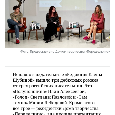
НЕФТЕХИМИЯ
РОЗНИЧНАЯ ТОРГОВЛЯ
НОВОСТИ ТЕХНОЛОГИЙ
МЕРОПРИЯТИЯ
НЕФТЬ
ТРАНСПОРТ
IT
НОВОСТИ МЕРОПРИЯТИЙ
СПОРТ
ОПК
УСЛУГИ
МЕДИА
ВЫЕЗДНАЯ РЕДАКЦИЯ
НОВОСТИ СПОРТА
ОБЩЕСТВО
ЭНЕРГЕТИКА
ТЕЛЕКОММУНИКАЦИИ
БИЗНЕС-БРАНЧИ
ФУТБОЛ
НОВОСТИ ОБЩЕСТВА
ФОТОГАЛЕРЕЯ
Фото: Предоставлено Домом творчества «Переделкино»
ONLINE-КОНФЕРЕНЦИИ
ХОККЕЙ
ВЛАСТЬ
СЮЖЕТЫ
ОТКРЫТАЯ ЛЕКЦИЯ
БАСКЕТБОЛ
ИНФРАСТРУКТУРА
СПРАВОЧНИК
Недавно в издательстве «Редакция Елены
Шубиной» вышло три дебютных романа
ВОЛЕЙБОЛ
ИСТОРИЯ
СПИСОК ПЕРСОН
ПОЛНАЯ ВЕРСИЯ
от трех российских писательниц. Это
«Полунощница» Нади Алексеевой,
КИБЕРСПОРТ
КУЛЬТУРА
СПИСОК КОМПАНИЙ
«Голод» Светланы Павловой и «Там
темно» Марии Лебедевой. Кроме этого,
ФИГУРНОЕ КАТАНИЕ
МЕДИЦИНА
все трое — резидентки Дома творчества
«Переделкино», где прошла презентация