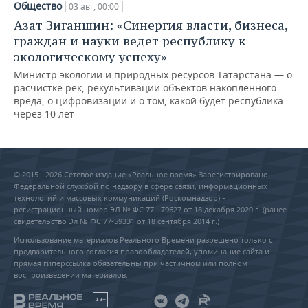
Общество
03 авг, 00:00
Азат Зиганшин: «Синергия власти, бизнеса,
граждан и науки ведет республику к
экологическому успеху»
Министр экологии и природных ресурсов Татарстана — о
расчистке рек, рекультивации объектов накопленного
вреда, о цифровизации и о том, какой будет республика
через 10 лет
© 2015 - 2026 Сетевое издание «Реальное время» Зарегистрировано
Федеральной службой по надзору в сфере связи, информационных
технологий и массовых коммуникаций (Роскомнадзор) –
регистрационный номер ЭЛ № ФС 77 - 79627 от 18 декабря 2020 г. (ранее
свидетельство Эл № ФС 77-59331 от 18 сентября 2014 г.)
Использование материалов Реального Времени разрешено только с
предварительного согласия правообладателей, упоминание сайта и
прямая гиперссылка обязательны при частичном или полном
воспроизведении материалов.
18+