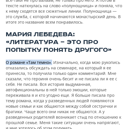
все-таки не про Валаам, не только про него. А потом в
тексте наткнулась на слово «полунощница» и поняла, что
к нему сходятся все сюжетные линии. Полунощница —
это служба, с которой начинаются монастырский день. В
итоге это название всем понравилось.
МАРИЯ ЛЕБЕДЕВА:
«ЛИТЕРАТУРА — ЭТО ПРО
ПОПЫТКУ ПОНЯТЬ ДРУГОГО»
О романе «Там темно».
Изначально, когда мою рукопись
отказались обсуждать на семинаре, на который я ее
принесла, то получила только один комментарий. Мне
сказали, что героиня очень бесит и не писала ли я ее с
себя. Не писала. Вся история выдуманная,
автофикциональны в ней только эмоции, которые
переживала я и кто угодно еще. Я больше писала про
тему романа, когда у разведенных людей появляются
новые семьи и как общаются между собой сестрички и
братики. Чаще всего они никак не общаются. А у
разведенных родителей возникает стыд по отношению к
прошлой семье. Меня такие ситуации очень напрягают,
и мне хотелось об этом подумать.