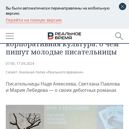
Вы были автоматически перенаправлены на мобильную
версию.
Перейти на полную версию
РЕГИОНЫ
ОБЩЕСТВО
Валаам, депрессия и
БАШКОРТОСТАН
НОВОСТИ
корпоративная культура: о чем
ТАТАРСТАН
АНАЛИТИКА
пишут молодые писательницы
УДМУРТИЯ
НОВОСТИ АНАЛИТИКИ
ЭКОНОМИКА
07:00, 17.04.2024
Сюжет:
Книжная полка «Реального времени»
ДЕКЛАРАЦИИ О ДОХОДАХ
НОВОСТИ ЭКОНОМИКИ
ПРОМЫШЛЕННОСТЬ
Писательницы Надя Алексеева, Светлана Павлова
КОРОЛИ ГОСЗАКАЗА ПФО
ФИНАНСЫ
НОВОСТИ
НЕДВИЖИМОСТЬ
и Мария Лебедева — о своих дебютных романах
ПРОМЫШЛЕННОСТИ
ВУЗЫ ТАТАРСТАНА
БАНКИ
НОВОСТИ НЕДВИЖИМОСТИ
АВТО
АГРОПРОМ
КОМУ ПРИНАДЛЕЖАТ
БЮДЖЕТ
НОВОСТИ АВТО
БИЗНЕС
ТОРГОВЫЕ ЦЕНТРЫ
МАШИНОСТРОЕНИЕ
ТАТАРСТАНА
ИНВЕСТИЦИИ
НОВОСТИ БИЗНЕСА
ТЕХНОЛОГИИ