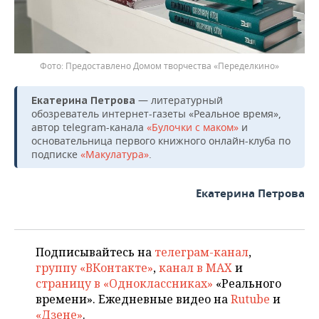
Предоставлено Домом творчества «Переделкино»
— литературный
Екатерина Петрова
обозреватель интернет-газеты «Реальное время»,
автор telegram-канала
«Булочки с маком»
и
основательница первого книжного онлайн-клуба по
подписке
«Макулатура»
.
Екатерина Петрова
Подписывайтесь на
телеграм-канал
,
группу «ВКонтакте»
,
канал в MAX
и
страницу в «Одноклассниках»
«Реального
времени». Ежедневные видео на
Rutube
и
«Дзене»
.