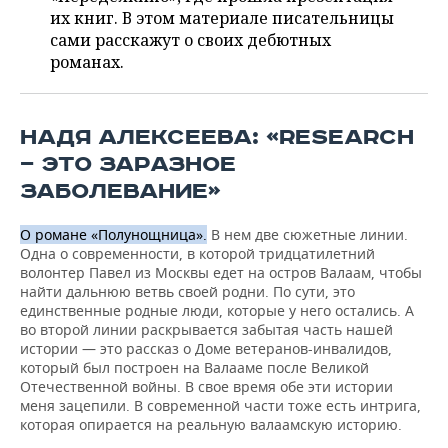
ВОДНЫЕ ВИДЫ СПОРТА
ОБРАЗОВАНИЕ
их книг. В этом материале писательницы
сами расскажут о своих дебютных
ХОККЕЙ С МЯЧОМ
ПРОИСШЕСТВИЯ
романах.
НАДЯ АЛЕКСЕЕВА: «RESEARCH
— ЭТО ЗАРАЗНОЕ
ЗАБОЛЕВАНИЕ»
О романе «Полунощница».
В нем две сюжетные линии.
Одна о современности, в которой тридцатилетний
волонтер Павел из Москвы едет на остров Валаам, чтобы
найти дальнюю ветвь своей родни. По сути, это
единственные родные люди, которые у него остались. А
во второй линии раскрывается забытая часть нашей
истории — это рассказ о Доме ветеранов-инвалидов,
который был построен на Валааме после Великой
Отечественной войны. В свое время обе эти истории
меня зацепили. В современной части тоже есть интрига,
которая опирается на реальную валаамскую историю.