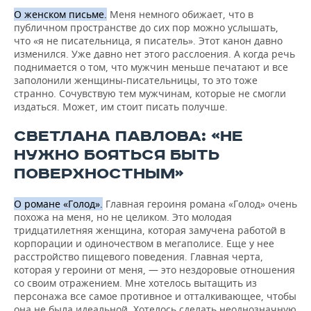
О женском письме.
Меня немного обижает, что в
публичном пространстве до сих пор можно услышать,
что «я не писательница, я писатель». Этот канон давно
изменился. Уже давно нет этого расслоения. А когда речь
поднимается о том, что мужчин меньше печатают и все
заполонили женщины-писательницы, то это тоже
странно. Сочувствую тем мужчинам, которые не смогли
издаться. Может, им стоит писать получше.
СВЕТЛАНА ПАВЛОВА: «НЕ
НУЖНО БОЯТЬСЯ БЫТЬ
ПОВЕРХНОСТНЫМ»
О романе «Голод».
Главная героиня романа «Голод» очень
похожа на меня, но не целиком. Это молодая
тридцатилетняя женщина, которая замучена работой в
корпорации и одиночеством в мегаполисе. Еще у нее
расстройство пищевого поведения. Главная черта,
которая у героини от меня, — это нездоровые отношения
со своим отражением. Мне хотелось вытащить из
персонажа все самое противное и отталкивающее, чтобы
она не была идеальной. Хотелось сделать неоднозначную