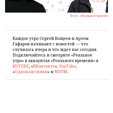
НЕФТЕХИМИЯ
РОЗНИЧНАЯ ТОРГОВЛЯ
НОВОСТИ ТЕХНОЛОГИЙ
МЕРОПРИЯТИЯ
НЕФТЬ
Фото:
«Реальное время»
ТРАНСПОРТ
IT
НОВОСТИ МЕРОПРИЯТИЙ
СПОРТ
ОПК
УСЛУГИ
МЕДИА
ВЫЕЗДНАЯ РЕДАКЦИЯ
НОВОСТИ СПОРТА
ОБЩЕСТВО
ЭНЕРГЕТИКА
Каждое утро Сергей Кощеев и Артем
Гафаров начинают с новостей — что
ТЕЛЕКОММУНИКАЦИИ
БИЗНЕС-БРАНЧИ
ФУТБОЛ
НОВОСТИ ОБЩЕСТВА
ФОТОГАЛЕРЕЯ
случилось вчера и что ждет нас сегодня.
Подключайтесь и смотрите «Реальное
ONLINE-КОНФЕРЕНЦИИ
ХОККЕЙ
ВЛАСТЬ
СЮЖЕТЫ
утро» в аккаунтах «Реального времени» в
RUTUBE
, «
ВКонтакте
»,
YouTube
,
ОТКРЫТАЯ ЛЕКЦИЯ
БАСКЕТБОЛ
ИНФРАСТРУКТУРА
СПРАВОЧНИК
«
Одноклассники
» и
NUUM
.
ВОЛЕЙБОЛ
ИСТОРИЯ
СПИСОК ПЕРСОН
ПОЛНАЯ ВЕРСИЯ
КИБЕРСПОРТ
КУЛЬТУРА
СПИСОК КОМПАНИЙ
ФИГУРНОЕ КАТАНИЕ
МЕДИЦИНА