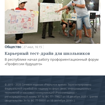
Общество
27 июл, 16:15
Карьерный тест-драйв для школьников
В республике начал работу профориентационный форум
«Профессии будущего»
© 2015 - 2026 Сетевое издание «Реальное время» Зарегистрировано
Федеральной службой по надзору в сфере связи, информационных
технологий и массовых коммуникаций (Роскомнадзор) –
регистрационный номер ЭЛ № ФС 77 - 79627 от 18 декабря 2020 г. (ранее
свидетельство Эл № ФС 77-59331 от 18 сентября 2014 г.)