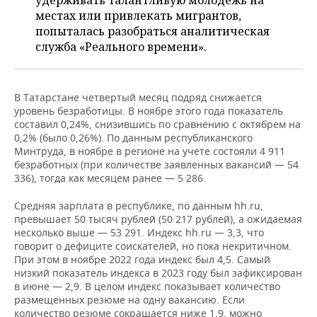
удерживать талантливую молодежь на
ВОДНЫЕ ВИДЫ СПОРТА
ОБРАЗОВАНИЕ
местах или привлекать мигрантов,
попыталась разобраться аналитическая
ХОККЕЙ С МЯЧОМ
ПРОИСШЕСТВИЯ
служба «Реального времени».
В Татарстане четвертый месяц подряд снижается
уровень безработицы. В ноябре этого года показатель
составил 0,24%, снизившись по сравнению с октябрем на
0,2% (было 0,26%). По данным республиканского
Минтруда, в ноябре в регионе на учете состояли 4 911
безработных (при количестве заявленных вакансий — 54
336), тогда как месяцем ранее — 5 286.
Средняя зарплата в республике, по данным hh.ru,
превышает 50 тысяч рублей (50 217 рублей), а ожидаемая
несколько выше — 53 291. Индекс hh.ru — 3,3, что
говорит о дефиците соискателей, но пока некритичном.
При этом в ноябре 2022 года индекс был 4,5. Самый
низкий показатель индекса в 2023 году был зафиксирован
в июне — 2,9. В целом индекс показывает количество
размещенных резюме на одну вакансию. Если
количество резюме сокращается ниже 1,9, можно