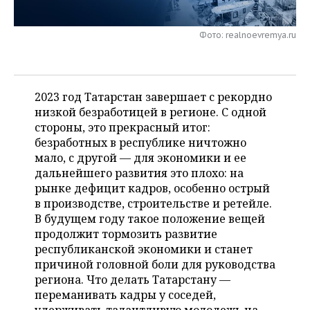
НЕФТЕХИМИЯ
РОЗНИЧНАЯ ТОРГОВЛЯ
НОВОСТИ ТЕХНОЛОГИЙ
МЕРОПРИЯТИЯ
НЕФТЬ
Фото: realnoevremya.ru
ТРАНСПОРТ
IT
НОВОСТИ МЕРОПРИЯТИЙ
СПОРТ
ОПК
УСЛУГИ
МЕДИА
ВЫЕЗДНАЯ РЕДАКЦИЯ
НОВОСТИ СПОРТА
ОБЩЕСТВО
2023 год Татарстан завершает с рекордно
ЭНЕРГЕТИКА
низкой безработицей в регионе. С одной
ТЕЛЕКОММУНИКАЦИИ
БИЗНЕС-БРАНЧИ
ФУТБОЛ
НОВОСТИ ОБЩЕСТВА
ФОТОГАЛЕРЕЯ
стороны, это прекрасный итог:
безработных в республике ничтожно
ONLINE-КОНФЕРЕНЦИИ
ХОККЕЙ
ВЛАСТЬ
СЮЖЕТЫ
мало, с другой — для экономики и ее
дальнейшего развития это плохо: на
ОТКРЫТАЯ ЛЕКЦИЯ
БАСКЕТБОЛ
ИНФРАСТРУКТУРА
СПРАВОЧНИК
рынке дефицит кадров, особенно острый
в производстве, строительстве и ретейле.
ВОЛЕЙБОЛ
ИСТОРИЯ
СПИСОК ПЕРСОН
ПОЛНАЯ ВЕРСИЯ
В будущем году такое положение вещей
продолжит тормозить развитие
КИБЕРСПОРТ
КУЛЬТУРА
СПИСОК КОМПАНИЙ
республиканской экономики и станет
причиной головной боли для руководства
региона. Что делать Татарстану —
ФИГУРНОЕ КАТАНИЕ
МЕДИЦИНА
переманивать кадры у соседей,