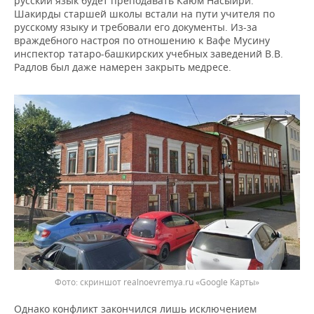
русский язык будет преподавать Каюм Насыйри.
Шакирды старшей школы встали на пути учителя по
русскому языку и требовали его документы. Из-за
враждебного настроя по отношению к Вафе Мусину
инспектор татаро-башкирских учебных заведений В.В.
Радлов был даже намерен закрыть медресе.
скриншот realnoevremya.ru «Google Карты»
Однако конфликт закончился лишь исключением