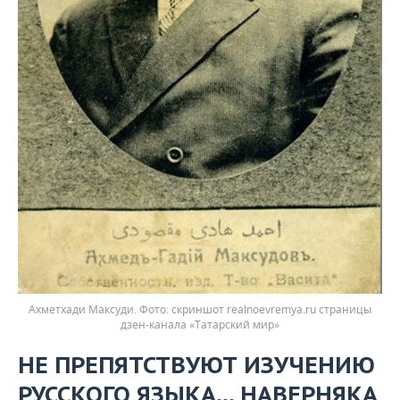
Ахметхади Максуди.
скриншот realnoevremya.ru страницы
дзен-канала «Татарский мир»
НЕ ПРЕПЯТСТВУЮТ ИЗУЧЕНИЮ
РУССКОГО ЯЗЫКА… НАВЕРНЯКА