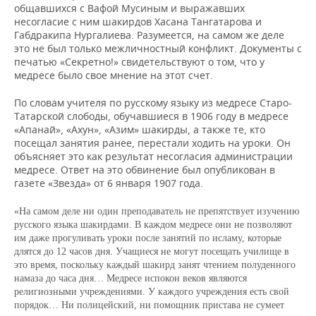
общавшихся с Вафой Мусиным и выражавших
несогласие с ним шакирдов Хасана Тангатарова и
Габдракипа Нургалиева. Разумеется, на самом же деле
это не был только межличностный конфликт. Документы с
печатью «Секретно!» свидетельствуют о том, что у
медресе было свое мнение на этот счет.
По словам учителя по русскому языку из медресе Старо-
Татарской слободы, обучавшиеся в 1906 году в медресе
«Апанай», «Ахун», «Азим» шакирды, а также те, кто
посещал занятия ранее, перестали ходить на уроки. Он
объясняет это как результат несогласия администрации
медресе. Ответ на это обвинение был опубликован в
газете «Звезда» от 6 января 1907 года.
«На самом деле ни один преподаватель не препятствует изучению
русского языка шакирдами. В каждом медресе они не позволяют
им даже прогуливать уроки после занятий по исламу, которые
длятся до 12 часов дня. Учащиеся не могут посещать училище в
это время, поскольку каждый шакирд занят чтением полуденного
намаза до часа дня… Медресе испокон веков являются
религиозными учреждениями. У каждого учреждения есть свой
порядок… Ни полицейский, ни помощник пристава не сумеет