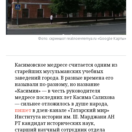
НЕФТЕХИМИЯ
РОЗНИЧНАЯ ТОРГОВЛЯ
НОВОСТИ ТЕХНОЛОГИЙ
МЕРОПРИЯТИЯ
НЕФТЬ
ТРАНСПОРТ
IT
НОВОСТИ МЕРОПРИЯТИЙ
СПОРТ
ОПК
УСЛУГИ
МЕДИА
ВЫЕЗДНАЯ РЕДАКЦИЯ
НОВОСТИ СПОРТА
ОБЩЕСТВО
Фото: скриншот realnoevremya.ru «Google Карты»
ЭНЕРГЕТИКА
ТЕЛЕКОММУНИКАЦИИ
БИЗНЕС-БРАНЧИ
ФУТБОЛ
НОВОСТИ ОБЩЕСТВА
ФОТОГАЛЕРЕЯ
Касимовское медресе считается одним из
ONLINE-КОНФЕРЕНЦИИ
ХОККЕЙ
ВЛАСТЬ
СЮЖЕТЫ
старейших мусульманских учебных
заведений города. В разные времена его
ОТКРЫТАЯ ЛЕКЦИЯ
БАСКЕТБОЛ
ИНФРАСТРУКТУРА
СПРАВОЧНИК
называли по-разному, но название
«Касимия» — в честь руководителя
ВОЛЕЙБОЛ
ИСТОРИЯ
СПИСОК ПЕРСОН
ПОЛНАЯ ВЕРСИЯ
медресе последних лет Касима Салихова
— сильнее отложилось в душе народа,
КИБЕРСПОРТ
КУЛЬТУРА
СПИСОК КОМПАНИЙ
пишет
в дзен-канале «Татарский мир»
Института истории им. Ш. Марджани АН
ФИГУРНОЕ КАТАНИЕ
МЕДИЦИНА
РТ кандидат исторических наук,
старший научный сотрудник отдела