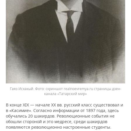
Гаяз Исхакый.
скриншот realnoevremya.ru страницы дзен-
канала «Татарский мир»
В конце XIX — начале XX вв. русский класс существовал и
в «Касимие». Согласно информации от 1897 года, здесь
обучались 20 шакирдов. Революционные события не
обошли стороной и это медресе, среди шакирдов
появляются революционно настроенные студенты.