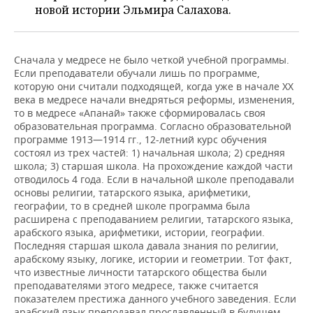
ВОДНЫЕ ВИДЫ СПОРТА
ОБРАЗОВАНИЕ
новой истории Эльмира Салахова.
ХОККЕЙ С МЯЧОМ
ПРОИСШЕСТВИЯ
Сначала у медресе не было четкой учебной программы.
Если преподаватели обучали лишь по программе,
которую они считали подходящей, когда уже в начале XX
века в медресе начали внедряться реформы, изменения,
то в медресе «Апанай» также сформировалась своя
образовательная программа. Согласно образовательной
программе 1913—1914 гг., 12-летний курс обучения
состоял из трех частей: 1) начальная школа; 2) средняя
школа; 3) старшая школа. На прохождение каждой части
отводилось 4 года. Если в начальной школе преподавали
основы религии, татарского языка, арифметики,
географии, то в средней школе программа была
расширена с преподаванием религии, татарского языка,
арабского языка, арифметики, истории, географии.
Последняя старшая школа давала знания по религии,
арабскому языку, логике, истории и геометрии. Тот факт,
что известные личности татарского общества были
преподавателями этого медресе, также считается
показателем престижа данного учебного заведения. Если
арабский язык преподавал прославленный в будущем