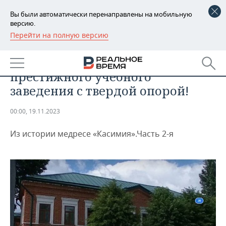
Вы были автоматически перенаправлены на мобильную
версию.
Перейти на полную версию
РЕГИОНЫ
ОБЩЕСТВО
Необходимо признать величие
БАШКОРТОСТАН
НОВОСТИ
престижного учебного
ТАТАРСТАН
АНАЛИТИКА
заведения с твердой опорой!
УДМУРТИЯ
НОВОСТИ АНАЛИТИКИ
ЭКОНОМИКА
00:00, 19.11.2023
ДЕКЛАРАЦИИ О ДОХОДАХ
НОВОСТИ ЭКОНОМИКИ
ПРОМЫШЛЕННОСТЬ
Из истории медресе «Касимия».Часть 2-я
КОРОЛИ ГОСЗАКАЗА ПФО
ФИНАНСЫ
НОВОСТИ
НЕДВИЖИМОСТЬ
ПРОМЫШЛЕННОСТИ
ВУЗЫ ТАТАРСТАНА
БАНКИ
НОВОСТИ НЕДВИЖИМОСТИ
АВТО
АГРОПРОМ
КОМУ ПРИНАДЛЕЖАТ
БЮДЖЕТ
НОВОСТИ АВТО
БИЗНЕС
ТОРГОВЫЕ ЦЕНТРЫ
МАШИНОСТРОЕНИЕ
ТАТАРСТАНА
ИНВЕСТИЦИИ
НОВОСТИ БИЗНЕСА
ТЕХНОЛОГИИ