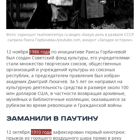
скриншот realnoevremya.ru видео «Какую роль в развале СССР
сыграла Раиса Горбачева»/youtube.com, аккаунт «Загадки истории»
12 ноября
1986 года
по инициативе Раисы Горбачевой
был создан Советский фонд культуры, его учредителями
стали множество творческих союзов, общественных
организаций и учреждений культуры из союзных
республик, а председателем правления был избран
академик Дмитрий Лихачев. За 5 лет он направил на
культурную деятельность средства в размере около 100
млн долларов США, в частности возвращая архивные,
музейных и библиотечные коллекции, оказавшиеся за
рубежом во время революции и Гражданской войны.
ЗАМАНИЛИ В ПАУТИНУ
12 октября
1910 года
зафиксирован первый кинотрюк:
прыжок из горящего воздушного шара прямо в реку