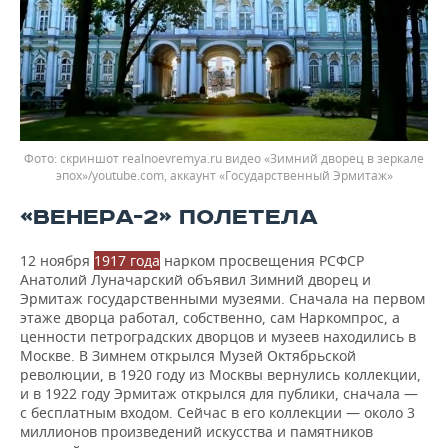
скриншот realnoevremya.ru видео «Зимний дворец в зеркале
эпох»/youtube.com, аккаунт «Государственный Эрмитаж»
«ВЕНЕРА-2» ПОЛЕТЕЛА
12 ноября
1917 года
нарком просвещения РСФСР
Анатолий Луначарский объявил Зимний дворец и
Эрмитаж государственными музеями. Сначала на первом
этаже дворца работал, собственно, сам Наркомпрос, а
ценности петроградских дворцов и музеев находились в
Москве. В Зимнем открылся Музей Октябрьской
революции, в 1920 году из Москвы вернулись коллекции,
и в 1922 году Эрмитаж открылся для публики, сначала —
с бесплатным входом. Сейчас в его коллекции — около 3
миллионов произведений искусства и памятников