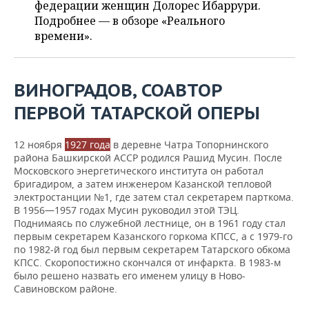
ВОДНЫЕ ВИДЫ СПОРТА
ОБРАЗОВАНИЕ
федерации женщин Долорес Ибаррури.
Подробнее — в обзоре «Реального
ХОККЕЙ С МЯЧОМ
ПРОИСШЕСТВИЯ
времени».
ВИНОГРАДОВ, СОАВТОР
ПЕРВОЙ ТАТАРСКОЙ ОПЕРЫ
12 ноября
1927 года
в деревне Чатра Топорнинского
района Башкирской АССР родился Рашид Мусин. После
Московского энергетического института он работал
бригадиром, а затем инженером Казанской тепловой
электростанции №1, где затем стал секретарем парткома.
В 1956—1957 годах Мусин руководил этой ТЭЦ.
Поднимаясь по служебной лестнице, он в 1961 году стал
первым секретарем Казанского горкома КПСС, а с 1979-го
по 1982-й год был первым секретарем Татарского обкома
КПСС. Скоропостижно скончался от инфаркта. В 1983-м
было решено назвать его именем улицу в Ново-
Савиновском районе.