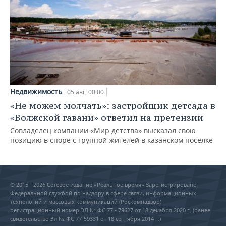
Недвижимость
05 авг, 00:00
«Не можем молчать»: застройщик детсада в
«Волжской гавани» ответил на претензии
Совладелец компании «Мир детства» высказал свою
позицию в споре с группой жителей в казанском поселке
© 2015 - 2026 Сетевое издание «Реальное время» Зарегистрировано
Федеральной службой по надзору в сфере связи, информационных
технологий и массовых коммуникаций (Роскомнадзор) –
регистрационный номер ЭЛ № ФС 77 - 79627 от 18 декабря 2020 г. (ранее
свидетельство Эл № ФС 77-59331 от 18 сентября 2014 г.)