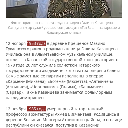
скриншот realnoevremya.ru видео «Галина Казанцева —
Сандугач җыр суза»/ youtube.com, аккаунт «ТатБаш — татарские и
башкирские клипы»
12 ноября
1953 года
в деревне Крещеное Мазино
Тукаевского района родилась певица Галина Казанцева.
Училась она в Альметьевском музыкальном училище,
после — в Казанской государственной консерватории, с
1978 года 20 лет служила солисткой Татарского
государственного академического театра оперы и балета.
Самые заметные ее партии исполнены в операх
«Кармен» (Микаэла), «Богема» (Мюзетта), «Алтынчеч»
(Алтынчеч), «Черноликие» (Галима), «Башмачки»
(Сарвар). Также Казанцева занимается фольклорным
наследием кряшен.
12 ноября
1985 года
умер первый татарстанский
профессор архитектуры Ахмед Бикчентаев. Родившись в
деревне Большие Менгеры Атнинского района, в столице
республики он оказался, поступив в Казанский