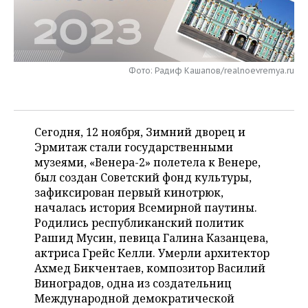
НЕФТЕХИМИЯ
РОЗНИЧНАЯ ТОРГОВЛЯ
НОВОСТИ ТЕХНОЛОГИЙ
МЕРОПРИЯТИЯ
НЕФТЬ
ТРАНСПОРТ
IT
НОВОСТИ МЕРОПРИЯТИЙ
СПОРТ
ОПК
Фото: Радиф Кашапов/realnoevremya.ru
УСЛУГИ
МЕДИА
ВЫЕЗДНАЯ РЕДАКЦИЯ
НОВОСТИ СПОРТА
ОБЩЕСТВО
ЭНЕРГЕТИКА
ТЕЛЕКОММУНИКАЦИИ
БИЗНЕС-БРАНЧИ
ФУТБОЛ
НОВОСТИ ОБЩЕСТВА
ФОТОГАЛЕРЕЯ
Сегодня, 12 ноября, Зимний дворец и
Эрмитаж стали государственными
ONLINE-КОНФЕРЕНЦИИ
ХОККЕЙ
ВЛАСТЬ
СЮЖЕТЫ
музеями, «Венера-2» полетела к Венере,
был создан Советский фонд культуры,
ОТКРЫТАЯ ЛЕКЦИЯ
БАСКЕТБОЛ
ИНФРАСТРУКТУРА
СПРАВОЧНИК
зафиксирован первый кинотрюк,
началась история Всемирной паутины.
ВОЛЕЙБОЛ
ИСТОРИЯ
СПИСОК ПЕРСОН
ПОЛНАЯ ВЕРСИЯ
Родились республиканский политик
Рашид Мусин, певица Галина Казанцева,
КИБЕРСПОРТ
КУЛЬТУРА
СПИСОК КОМПАНИЙ
актриса Грейс Келли. Умерли архитектор
Ахмед Бикчентаев, композитор Василий
ФИГУРНОЕ КАТАНИЕ
МЕДИЦИНА
Виноградов, одна из создательниц
Международной демократической