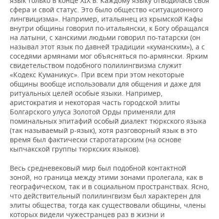
язык только в конце XIX в. Каждому языку отводилась своя
сфера и свой статус. Это было общество «ситуационного
лингвицизма». Например, итальянец из крымской Кафы
внутри общины говорил по-итальянски, к Богу обращался
на латыни, с ханскими людьми говорил по-татарски (он
называл этот язык по давней традиции «куманским»), а с
соседями армянами мог объясняться по-армянски. Ярким
свидетельством подобного полилингвизма служит
«Кодекс Куманикус». При всем при этом некоторые
общины вообще использовали для общения и даже для
ритуальных целей особые языки. Например,
аристократия и некоторая часть городской элиты
Болгарского улуса Золотой Орды применяли для
поминальных эпитафий особый диалект тюркского языка
(так называемый р-язык), хотя разговорный язык в это
время был фактически старотатарским (на основе
кыпчакской группы тюркских языков).
Весь средневековый мир был подобной контактной
зоной, но граница между этими зонами пролегала, как в
географическом, так и в социальном пространствах. Ясно,
что действительный полилингвизм был характерен для
элиты общества, тогда как существовали общины, члены
которых видели чужестранцев раз в жизни и