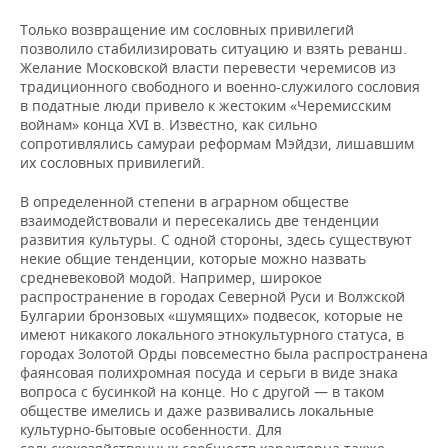
Только возвращение им сословных привилегий
позволило стабилизировать ситуацию и взять реванш.
Желание Московской власти перевести черемисов из
традиционного свободного и военно-служилого сословия
в податные люди привело к жестоким «Черемисским
войнам» конца XVI в. Известно, как сильно
сопротивлялись самураи реформам Мэйдзи, лишавшим
их сословных привилегий.
В определенной степени в аграрном обществе
взаимодействовали и пересекались две тенденции
развития культуры. С одной стороны, здесь существуют
некие общие тенденции, которые можно назвать
средневековой модой. Например, широкое
распространение в городах Северной Руси и Волжской
Булгарии бронзовых «шумящих» подвесок, которые не
имеют никакого локального этнокультурного статуса, в
городах Золотой Орды повсеместно была распространена
фаянсовая полихромная посуда и серьги в виде знака
вопроса с бусинкой на конце. Но с другой — в таком
обществе имелись и даже развивались локальные
культурно-бытовые особенности. Для