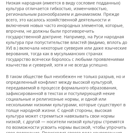
Низкая народная (имеется в виду сословие подданных)
культура отличается гибкостью, изменчивостью,
региональным разнообразием и динамизмом. Прежде
всего, это касалось хозяйственной деятельности и
включения новых часто инородных элементов, которые,
впрочем, не должны были противоречить
государственной доктрине. Например, на Руси народная
культура при попустительстве властей (видимо, вплоть до
XVI в.) включала некоторые суеверия или даже языческие
верования, тогда как в мусульманских странах
государство всячески боролось с любыми проявлениями
язычества и суеверий, хотя и не всегда успешно.
В таком обществе был неизбежен не только разрыв, но и
определенный конфликт между высокой культурой,
передаваемой в процессе формального образования,
зафиксированной в текстах и постулирующей некие
социальные и религиозные нормы, и одной или
несколькими низкими культурами, которые существуют в
толще народной жизни. С одной стороны, высокая
культура может стремиться навязывать свои нормы
низкой, с другой — носители низкой культуры стремятся
по возможности усвоить нормы высокой, чтобы упрочить
свое положение. Происходит своего рода конвергенция,