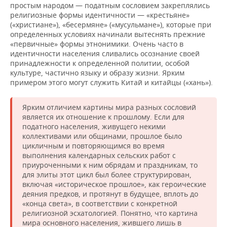
простым народом — податным сословием закреплялись
религиозные формы идентичности — «крестьяне»
(«христиане»), «бесермяне» («мусульмане»), которые при
определенных условиях начинали вытеснять прежние
«первичные» формы этнонимики. Очень часто в
идентичности населения сливались осознание своей
принадлежности к определенной политии, особой
культуре, частично языку и образу жизни. Ярким
примером этого могут служить Китай и китайцы («хань»).
Ярким отличием картины мира разных сословий
является их отношение к прошлому. Если для
податного населения, живущего некими
коллективами или общинами, прошлое было
цикличным и повторяющимся во время
выполнения календарных сельских работ с
приуроченными к ним обрядам и праздникам, то
для элиты этот цикл был более структурирован,
включая «историческое прошлое», как героические
деяния предков, и протянут в будущее, вплоть до
«конца света», в соответствии с конкретной
религиозной эсхатологией. Понятно, что картина
мира основного населения, жившего лишь в