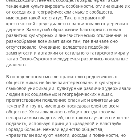
сельскохозяйственных сообществ характерна также
тенденция культивировать особенности, отличающие их
от соседних в географическом смысле сообществ,
имеющих такой же статус. Так, в неграмотной
крестьянской среде диалекты варьировали от деревни к
деревне. Замкнутый образ жизни благоприятствовал
развитию культурных и лингвистических отклонений, и
разнообразие возникает даже там, где вначале оно
отсутствовало. Очевидно, вследствие подобной
замкнутости и автаркии от остального татарского мира у
татар Окско-Сурского междуречья развились локальные
диалекты.
В определенном смысле правители средневековых
обществ никак не были заинтересованы в культурно-
языковой унификации. Культурные различия удерживали
людей в их социальных и географических нишах,
препятствовали появлению опасных и влиятельных
течений и групп, имеющих последователей во всем
обществе. Хотя локальность общин всегда грозила
сепаратизмом владетелей, но в таком случае его и легче
подавить, используя принцип «разделяй и властвуй».
Гораздо больше, нежели единство общества,
«правителей волнуют налоги, доходы и повинности, но