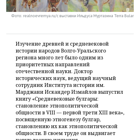
НЕФТЕХИМИЯ
РОЗНИЧНАЯ ТОРГОВЛЯ
НОВОСТИ ТЕХНОЛОГИЙ
МЕРОПРИЯТИЯ
НЕФТЬ
Фото: realnoevremya.ru/с выставки Ильдуса Муртазина Terra Bular
ТРАНСПОРТ
IT
НОВОСТИ МЕРОПРИЯТИЙ
СПОРТ
ОПК
УСЛУГИ
МЕДИА
ВЫЕЗДНАЯ РЕДАКЦИЯ
НОВОСТИ СПОРТА
ОБЩЕСТВО
Изучение древней и средневековой
ЭНЕРГЕТИКА
истории народов Волго-Уральского
ТЕЛЕКОММУНИКАЦИИ
БИЗНЕС-БРАНЧИ
ФУТБОЛ
НОВОСТИ ОБЩЕСТВА
ФОТОГАЛЕРЕЯ
региона много лет было одним из
приоритетных направлений
ONLINE-КОНФЕРЕНЦИИ
ХОККЕЙ
ВЛАСТЬ
СЮЖЕТЫ
отечественной науки. Доктор
исторических наук, ведущий научный
ОТКРЫТАЯ ЛЕКЦИЯ
БАСКЕТБОЛ
ИНФРАСТРУКТУРА
СПРАВОЧНИК
сотрудник Института истории им.
Марджани Искандер Измайлов выпустил
ВОЛЕЙБОЛ
ИСТОРИЯ
СПИСОК ПЕРСОН
ПОЛНАЯ ВЕРСИЯ
книгу «Средневековые булгары:
становление этнополитической
КИБЕРСПОРТ
КУЛЬТУРА
СПИСОК КОМПАНИЙ
общности в VIII — первой трети XIII века»,
посвященную этногенезу булгар,
становлению их как этнополитической
ФИГУРНОЕ КАТАНИЕ
МЕДИЦИНА
общности. В своем труде он выдвигает