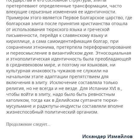
претерпевают определенные трансформации, часто
влекущие серьезные изменения ее идентичности.
Примером этого является Первое Болгарское царство, где
болгарская элита после принятия христианства отошла
от использования тюркского языка и греческой
письменности, перейдя к славянскому языку и
кириллице, а сама самоидентификация болгар, при
сохранении этнонима, претерпела переформатирование
и переосмысление в византийском духе. Этносоциальная
и этнополитическая идентичность была преобладающей
в средневековом мире, и поэтому ни языковая, ни
культурная инаковость чужаков не служили на
начальном этапе адаптации препятствием для
включения в элиту. Исключение составляла только
религия, но не всегда и не везде. Для Испании XVI в.,
чтобы войти в элиту, надо было быть ревностным
католиком, тогда как в Делийском султанате тюрки-
мусульмане и раджпуты-индуисты составляли вполне
жизнеспособный политический организм.
Продолжение следует...
Искандер Измайлов