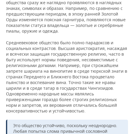
общества сразу же наглядно проявляются в наглядных
знаках, символах и образах. Например, по сравнению с
предшествующим периодом, в эпоху ранней Золотой
Орды изменяется поясная гарнитура, появляются новые
показатели статуса владельца — золотые и серебряные
пиалы, оружие и одежда.
Средневековое общество было полно парадоксов и
социальных контрастов. Высшая аристократия, насаждая
и всячески защищая государственную религию, часто в
быту использует нормы поведения, несовместимые с
религиозными догмами. Например, при строжайшем
запрете шариата на винопитие в среде тюркской знати в
странах Переднего и Ближнего Востока процветало
пьянство и воспевание вина. Точно такие же нравы
царили и в среде татар в государствах Чингизидов.
Одновременно народные массы являлись
приверженцами гораздо более строгих религиозных
норм и запретов, их верования отличались большей
консервативностью и устойчивостью.
Это общество устойчиво, поскольку неоднородно.
Любая попытка слома привычной сословной