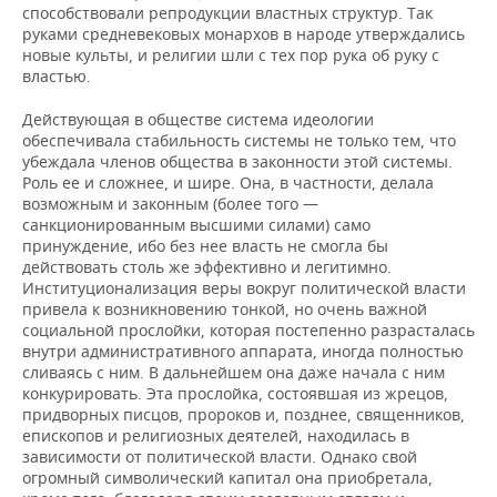
способствовали репродукции властных структур. Так
руками средневековых монархов в народе утверждались
новые культы, и религии шли с тех пор рука об руку с
властью.
Действующая в обществе система идеологии
обеспечивала стабильность системы не только тем, что
убеждала членов общества в законности этой системы.
Роль ее и сложнее, и шире. Она, в частности, делала
возможным и законным (более того —
санкционированным высшими силами) само
принуждение, ибо без нее власть не смогла бы
действовать столь же эффективно и легитимно.
Институционализация веры вокруг политической власти
привела к возникновению тонкой, но очень важной
социальной прослойки, которая постепенно разрасталась
внутри административного аппарата, иногда полностью
сливаясь с ним. В дальнейшем она даже начала с ним
конкурировать. Эта прослойка, состоявшая из жрецов,
придворных писцов, пророков и, позднее, священников,
епископов и религиозных деятелей, находилась в
зависимости от политической власти. Однако свой
огромный символический капитал она приобретала,