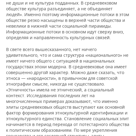
не души и не культура подданных. В средневековом
обществе культура разъединяет, а не объединяет
людей». Именно поэтому информационные потоки в этом
обществе резко насыщены в верхней части общества и
невелики в нижней части социальной пирамиды.
Информационные потоки в основном идут сверху вниз,
определяя и направленность культурных связей.
В свете всего вышесказанного, нет ничего
удивительного, что и сама структура «национального» не
имеет ничего общего с ситуацией в национальных
государствах эпохи модерна. В средневековье она имеет
совершенно другой характер. Можно даже сказать, что
этноса — «народности», в привычном для советской
этнографии смысле, никогда не существовало.
«Этничность» имела не этнический, а социальный
контекст. Исследования последних лет на
многочисленных примерах доказывают, что именно
элиты средневековых обществ выступают как основной
фактор формирования этнокультурной идентификации и
этнокультурного единства. Становление социальных элит
начинается в период перехода от потестарного общества
к политическим образованиям. По мере укрепления
государства и его сословной структуры, элиты