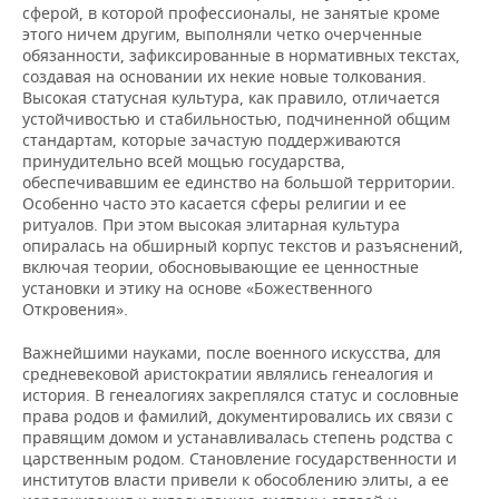
сферой, в которой профессионалы, не занятые кроме
этого ничем другим, выполняли четко очерченные
обязанности, зафиксированные в нормативных текстах,
создавая на основании их некие новые толкования.
Высокая статусная культура, как правило, отличается
устойчивостью и стабильностью, подчиненной общим
стандартам, которые зачастую поддерживаются
принудительно всей мощью государства,
обеспечивавшим ее единство на большой территории.
Особенно часто это касается сферы религии и ее
ритуалов. При этом высокая элитарная культура
опиралась на обширный корпус текстов и разъяснений,
включая теории, обосновывающие ее ценностные
установки и этику на основе «Божественного
Откровения».
Важнейшими науками, после военного искусства, для
средневековой аристократии являлись генеалогия и
история. В генеалогиях закреплялся статус и сословные
права родов и фамилий, документировались их связи с
правящим домом и устанавливалась степень родства с
царственным родом. Становление государственности и
институтов власти привели к обособлению элиты, а ее