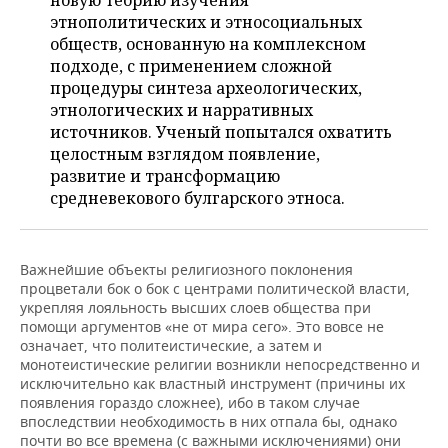
новую теорию изучения
ВОДНЫЕ ВИДЫ СПОРТА
ОБРАЗОВАНИЕ
этнополитических и этносоциальных
обществ, основанную на комплексном
ХОККЕЙ С МЯЧОМ
ПРОИСШЕСТВИЯ
подходе, с применением сложной
процедуры синтеза археологических,
этнологических и нарративных
источников. Ученый попытался охватить
целостным взглядом появление,
развитие и трансформацию
средневекового булгарского этноса.
Важнейшие объекты религиозного поклонения
процветали бок о бок с центрами политической власти,
укрепляя лояльность высших слоев общества при
помощи аргументов «не от мира сего». Это вовсе не
означает, что политеистические, а затем и
монотеистические религии возникли непосредственно и
исключительно как властный инструмент (причины их
появления гораздо сложнее), ибо в таком случае
впоследствии необходимость в них отпала бы, однако
почти во все времена (с важными исключениями) они