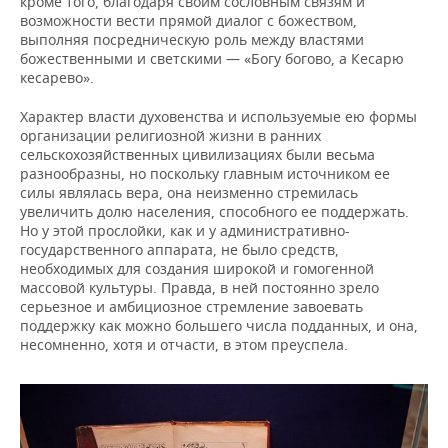
кроме того, благодаря своим сословным связям и
возможности вести прямой диалог с божеством,
выполняя посредническую роль между властями
божественными и светскими — «Богу богово, а Кесарю
кесарево».
Характер власти духовенства и используемые ею формы
организации религиозной жизни в ранних
сельскохозяйственных цивилизациях были весьма
разнообразны, но поскольку главным источником ее
силы являлась вера, она неизменно стремилась
увеличить долю населения, способного ее поддержать.
Но у этой прослойки, как и у административно-
государственного аппарата, не было средств,
необходимых для создания широкой и гомогенной
массовой культуры. Правда, в ней постоянно зрело
серьезное и амбициозное стремление завоевать
поддержку как можно большего числа подданных, и она,
несомненно, хотя и отчасти, в этом преуспела.