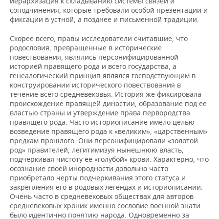
иерархизация к складыванию системы связей и
соподчинения, которые требовали особой презентации и
фиксации в устной, а позднее и письменной традиции.
Скорее всего, правы исследователи считавшие, что
родословия, превращенные в исторические
повествования, являлись персонифицированной
историей правящего рода и всего государства, а
генеалогический принцип являлся господствующим в
конструировании исторического повествования в
течение всего средневековья. История же фиксировала
происхождение правящей династии, образование под ее
властью страны и утверждение права первородства
правящего рода. Часто историописание имело целью
возведение правящего рода к «великим», «царственным»
предкам прошлого. Они персонифицировали «золотой
род» правителей, легитимизуя нынешнюю власть,
подчеркивая чистоту ее «голубой» крови. Характерно, что
осознание своей инородности довольно часто
приобретало черты подчеркивания этого статуса и
закрепления его в родовых легендах и историописании.
Очень часто в средневековых обществах для авторов
средневековых хроник именно сословие военной знати
было идентично понятию народа. Одновременно за