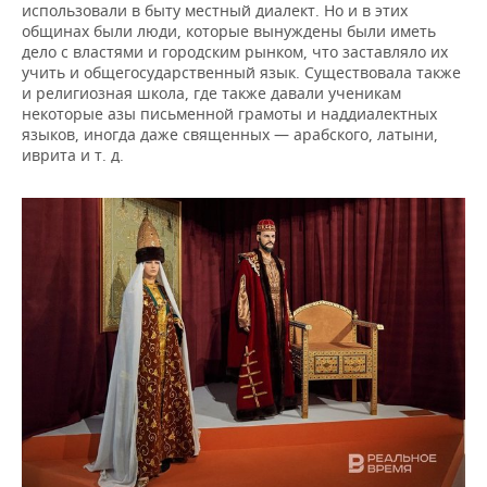
использовали в быту местный диалект. Но и в этих
общинах были люди, которые вынуждены были иметь
дело с властями и городским рынком, что заставляло их
учить и общегосударственный язык. Существовала также
и религиозная школа, где также давали ученикам
некоторые азы письменной грамоты и наддиалектных
языков, иногда даже священных — арабского, латыни,
иврита и т. д.