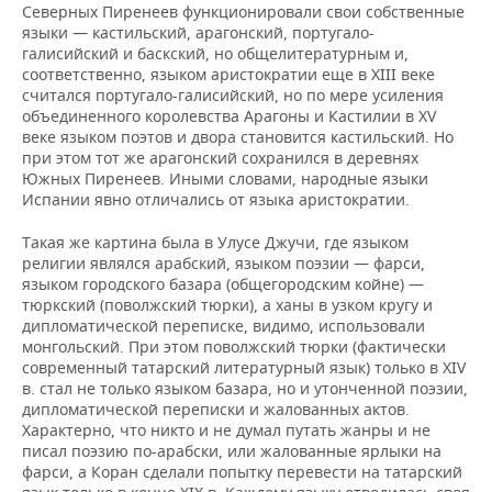
Северных Пиренеев функционировали свои собственные
языки — кастильский, арагонский, португало-
галисийский и баскский, но общелитературным и,
соответственно, языком аристократии еще в XIII веке
считался португало-галисийский, но по мере усиления
объединенного королевства Арагоны и Кастилии в XV
веке языком поэтов и двора становится кастильский. Но
при этом тот же арагонский сохранился в деревнях
Южных Пиренеев. Иными словами, народные языки
Испании явно отличались от языка аристократии.
Такая же картина была в Улусе Джучи, где языком
религии являлся арабский, языком поэзии — фарси,
языком городского базара (общегородским койне) —
тюркский (поволжский тюрки), а ханы в узком кругу и
дипломатической переписке, видимо, использовали
монгольский. При этом поволжский тюрки (фактически
современный татарский литературный язык) только в XIV
в. стал не только языком базара, но и утонченной поэзии,
дипломатической переписки и жалованных актов.
Характерно, что никто и не думал путать жанры и не
писал поэзию по-арабски, или жалованные ярлыки на
фарси, а Коран сделали попытку перевести на татарский