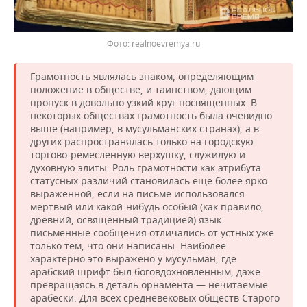
realnoevremya.ru
Грамотность являлась знаком, определяющим
положение в обществе, и таинством, дающим
пропуск в довольно узкий круг посвященных. В
некоторых обществах грамотность была очевидно
выше (например, в мусульманских странах), а в
других распространялась только на городскую
торгово-ремесленную верхушку, служилую и
духовную элиты. Роль грамотности как атрибута
статусных различий становилась еще более ярко
выраженной, если на письме использовался
мертвый или какой-нибудь особый (как правило,
древний, освященный традицией) язык:
письменные сообщения отличались от устных уже
только тем, что они написаны. Наиболее
характерно это выражено у мусульман, где
арабский шрифт был боговдохновленным, даже
превращаясь в деталь орнамента — нечитаемые
арабески. Для всех средневековых обществ Старого