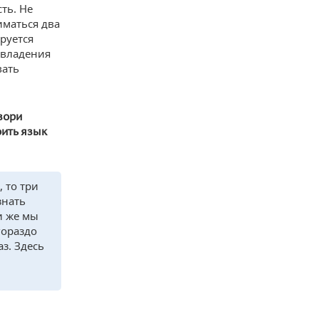
ть. Не
иматься два
руется
 владения
вать
вори
оить язык
 то три
знать
и же мы
гораздо
з. Здесь