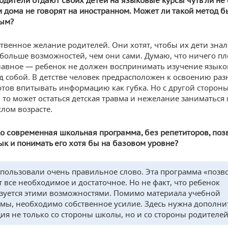
одители отдают своих детей на языковые курсы чуть ли не 
м дома не говорят на иностранном. Может ли такой метод б
ым?
ственное желание родителей. Они хотят, чтобы их дети зна
больше возможностей, чем они сами. Думаю, что ничего пл
Главное — ребенок не должен воспринимать изучение языко
д собой. В детстве человек предрасположен к освоению ра
отов впитывать информацию как губка. Но с другой стороны
, то может остаться детская травма и нежелание заниматься
слом возрасте.
о современная школьная программа, без репетиторов, поз
ык и понимать его хотя бы на базовом уровне?
пользовали очень правильное слово. Эта программа «позво
т все необходимое и достаточное. Но не факт, что ребенок
зуется этими возможностями. Помимо материала учебной
мы, необходимо собственное усилие. Здесь нужна дополни
ия не только со стороны школы, но и со стороны родителей