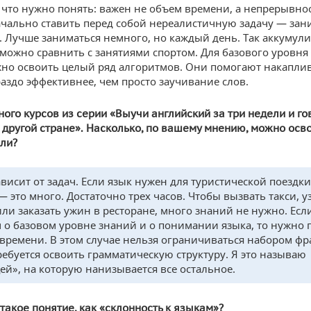
 что нужно понять: важен не объем времени, а непрерывнос
чально ставить перед собой нереалистичную задачу — зан
ь. Лучше заниматься немного, но каждый день. Так аккумули
 можно сравнить с занятиями спортом. Для базового уровня
но освоить целый ряд алгоритмов. Они помогают накапли
раздо эффективнее, чем просто заучивание слов.
ного курсов из серии «Выучи английский за три недели и го
 другой стране». Насколько, по вашему мнению, можно осв
ели?
висит от задач. Если язык нужен для туристической поездки,
— это много. Достаточно трех часов. Чтобы вызвать такси, у
или заказать ужин в ресторане, много знаний не нужно. Есл
 о базовом уровне знаний и о понимании языка, то нужно 
времени. В этом случае нельзя ограничиваться набором фра
ребуется освоить грамматическую структуру. Я это называю
ей», на которую нанизывается все остальное.
 такое понятие, как «склонность к языкам»?