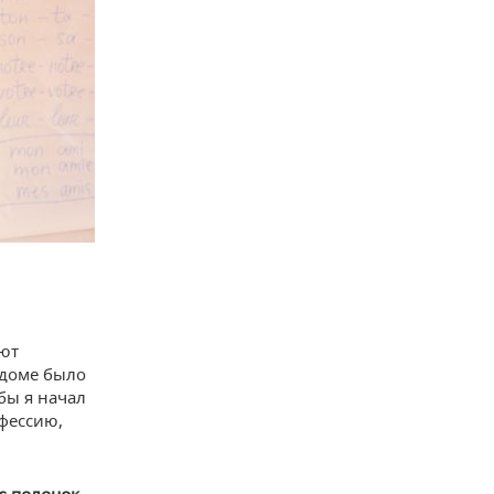
еют
 доме было
бы я начал
офессию,