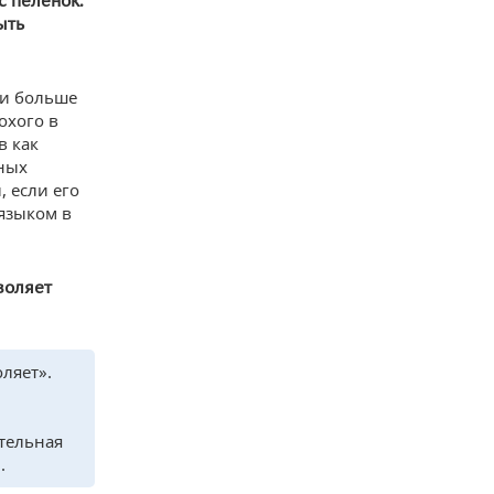
с пеленок.
ыть
ли больше
охого в
в как
зных
, если его
 языком в
воляет
ляет».
тельная
.