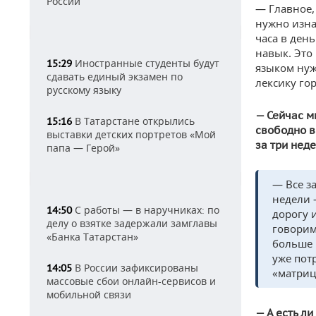
России
— Главное,
нужно изна
часа в ден
навык. Это
Иностранные студенты будут
15:29
языком нуж
сдавать единый экзамен по
лексику го
русскому языку
— Сейчас м
В Татарстане открылись
15:16
свободно в
выставки детских портретов «Мой
за три нед
папа — Герой»
— Все за
недели 
С работы — в наручниках: по
14:50
дорогу 
делу о взятке задержали замглавы
говорим
«Банка Татарстан»
больше 
уже пот
В России зафиксированы
14:05
«матриц
массовые сбои онлайн-сервисов и
мобильной связи
— А есть ли