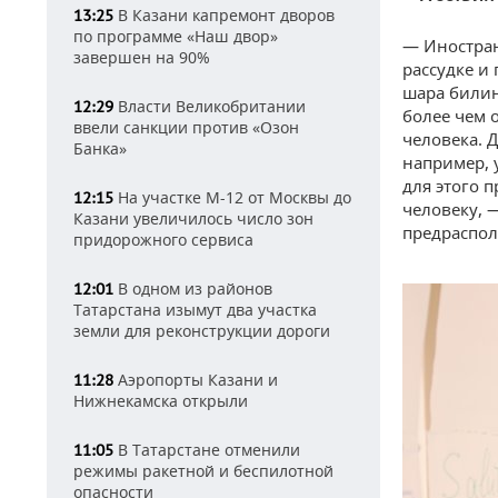
В Казани капремонт дворов
13:25
по программе «Наш двор»
— Иностран
завершен на 90%
рассудке и
шара билин
Власти Великобритании
12:29
более чем 
ввели санкции против «Озон
человека. Д
Банка»
например, у
для этого 
На участке М-12 от Москвы до
12:15
человеку, 
Казани увеличилось число зон
предраспол
придорожного сервиса
В одном из районов
12:01
Татарстана изымут два участка
земли для реконструкции дороги
Аэропорты Казани и
11:28
Нижнекамска открыли
В Татарстане отменили
11:05
режимы ракетной и беспилотной
опасности