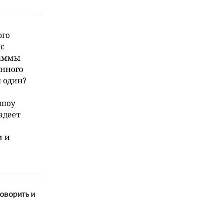
ого
с
раммы
анного
ы один?
-шоу
адеет
м и
оворить и