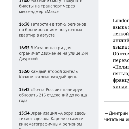
Россияне смогут покупать
17:00
билеты на транспорт через
мессенджер «Макс»
London 
Татарстан в топ-5 регионов
16:38
языка 
по бронированиям посуточных
легкой
квартир в августе
англий
языка 
В Казани на три дня
16:35
ограничат движение на улице 2-й
Об это
Даурской
перев
«Полиг
Каждый второй житель
15:50
пятьюд
Казани готовит каждый день
францу
хинди.
«Почта России» планирует
15:42
обновить 215 отделений до конца
года
Экранизация «А зори здесь
15:34
— Дмитрий 
тихие» сделала Карелию самым
читать на 
кинематографичным регионом