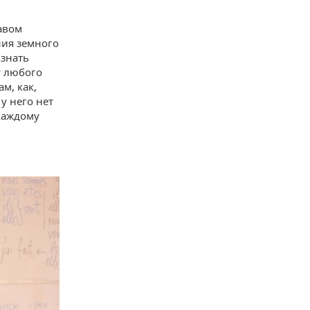
авом
ния земного
 знать
у любого
м, как,
 у него нет
 каждому