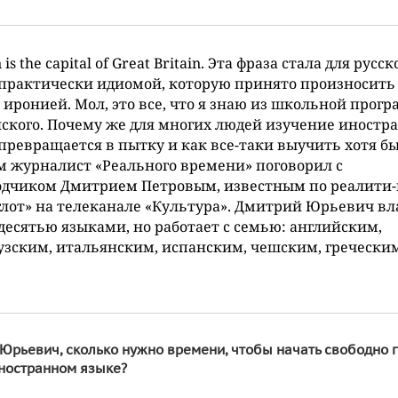
is the capital of Great Britain. Эта фраза стала для русск
практически идиомой, которую принято произносить 
 иронией. Мол, это все, что я знаю из школьной прог
ского. Почему же для многих людей изучение иностр
превращается в пытку и как все-таки выучить хотя б
м журналист «Реального времени» поговорил с
одчиком Дмитрием Петровым, известным по реалити
лот» на телеканале «Культура». Дмитрий Юрьевич вл
есятью языками, но работает с семью: английским,
зским, итальянским, испанским, чешским, гречески
Юрьевич, сколько нужно времени, чтобы начать свободно г
иностранном языке?