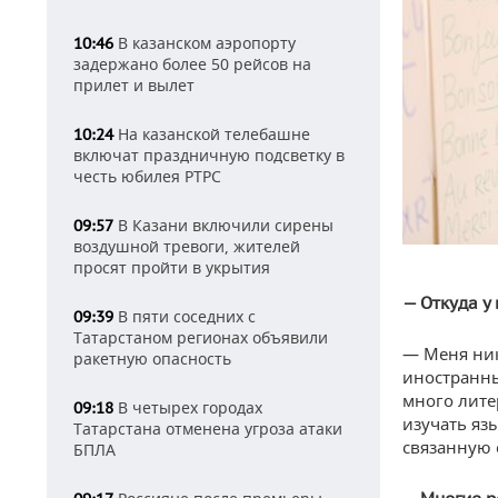
В казанском аэропорту
10:46
задержано более 50 рейсов на
прилет и вылет
На казанской телебашне
10:24
включат праздничную подсветку в
честь юбилея РТРС
В Казани включили сирены
09:57
воздушной тревоги, жителей
просят пройти в укрытия
— Откуда у 
В пяти соседних с
09:39
Татарстаном регионах объявили
— Меня никт
ракетную опасность
иностранны
много лите
В четырех городах
09:18
изучать яз
Татарстана отменена угроза атаки
связанную 
БПЛА