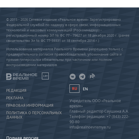
© 2015 - 2026 Сетевое издание «Реальное время» Зарегистрировано
Федеральной службой по надзору в сфере связи, информационных
технологий и массовых коммуникаций (Роскомнадзор) –
регистрационный номер ЭЛ № ФС 77 - 79627 от 18 декабря 2020 г. (ранее
свидетельство Эл № ФС 77-59331 от 18 сентября 2014 г.)
Использование материалов Реального Времени разрешено только с
предварительного согласия правообладателей, упоминание сайта и
прямая гиперссылка обязательны при частичном или полном
воспроизведении материалов.
18+
RU
EN
РЕДАКЦИЯ
РЕКЛАМА
Учредитель ООО «Реальное
ПРАВОВАЯ ИНФОРМАЦИЯ
время»
Главный редактор Саушина А.А.
ПОЛИТИКА О ПЕРСОНАЛЬНЫХ
Телефон редакции: +7 (843) 222-
ДАННЫХ
90-80
info@realnoevremya.ru
Полная версия