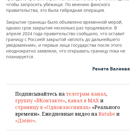
ВОДНЫЕ ВИДЫ СПОРТА
ОБРАЗОВАНИЕ
чтобы запросить убежище. По мнению финского
правительства, это была гибридная операция.
ХОККЕЙ С МЯЧОМ
ПРОИСШЕСТВИЯ
Закрытие границы было объявлено временной мерой,
однако срок закрытия несколько раз продлевался. В
апреле 2024 года правительство сообщило, что оставит
границу с Россией закрытой «вплоть до дальнейшего
уведомления», и первые лица государства после этого
неоднократно заявляли, что открывать границу пока не
планируется.
Рената Валеева
Подписывайтесь на
телеграм-канал
,
группу «ВКонтакте»
,
канал в MAX
и
страницу в «Одноклассниках»
«Реального
времени». Ежедневные видео на
Rutube
и
«Дзене»
.