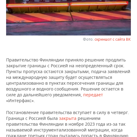
НЕФТЕХИМИЯ
РОЗНИЧНАЯ ТОРГОВЛЯ
НОВОСТИ ТЕХНОЛОГИЙ
МЕРОПРИЯТИЯ
НЕФТЬ
ТРАНСПОРТ
IT
НОВОСТИ МЕРОПРИЯТИЙ
СПОРТ
ОПК
УСЛУГИ
МЕДИА
ВЫЕЗДНАЯ РЕДАКЦИЯ
НОВОСТИ СПОРТА
ОБЩЕСТВО
Фото:
скриншот с сайта ВК
ЭНЕРГЕТИКА
ТЕЛЕКОММУНИКАЦИИ
БИЗНЕС-БРАНЧИ
ФУТБОЛ
НОВОСТИ ОБЩЕСТВА
ФОТОГАЛЕРЕЯ
Правительство Финляндии приняло решение продлить
закрытие границы с Россией на неопределенный срок.
ONLINE-КОНФЕРЕНЦИИ
ХОККЕЙ
ВЛАСТЬ
СЮЖЕТЫ
Пункты пропуска остаются закрытыми, подача заявлений
на международную защиту будет осуществляться
ОТКРЫТАЯ ЛЕКЦИЯ
БАСКЕТБОЛ
ИНФРАСТРУКТУРА
СПРАВОЧНИК
централизованно в пунктах пересечения границы для
воздушного и водного сообщения. Решение остается в
силе до дальнейшего уведомления,
передает
ВОЛЕЙБОЛ
ИСТОРИЯ
СПИСОК ПЕРСОН
ПОЛНАЯ ВЕРСИЯ
«Интерфакс».
КИБЕРСПОРТ
КУЛЬТУРА
СПИСОК КОМПАНИЙ
Постановление правительства вступает в силу в четверг.
Граница с Россией была
закрыта
решением
ФИГУРНОЕ КАТАНИЕ
МЕДИЦИНА
правительства Финляндии в ноябре 2023 года из-за так
называемой инструментализованной миграции, когда
граждане третьих стран пытались попасть в Финляндию,