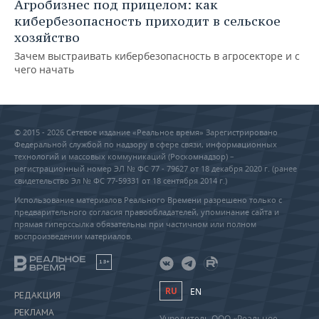
Агробизнес под прицелом: как
кибербезопасность приходит в сельское
хозяйство
Зачем выстраивать кибербезопасность в агросекторе и с
чего начать
© 2015 - 2026 Сетевое издание «Реальное время» Зарегистрировано
Федеральной службой по надзору в сфере связи, информационных
технологий и массовых коммуникаций (Роскомнадзор) –
регистрационный номер ЭЛ № ФС 77 - 79627 от 18 декабря 2020 г. (ранее
свидетельство Эл № ФС 77-59331 от 18 сентября 2014 г.)
Использование материалов Реального Времени разрешено только с
предварительного согласия правообладателей, упоминание сайта и
прямая гиперссылка обязательны при частичном или полном
воспроизведении материалов.
18+
RU
EN
РЕДАКЦИЯ
РЕКЛАМА
Учредитель ООО «Реальное