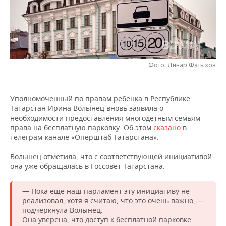
НЕФТЕХИМИЯ
РОЗНИЧНАЯ ТОРГОВЛЯ
НОВОСТИ ТЕХНОЛОГИЙ
МЕРОПРИЯТИЯ
НЕФТЬ
ТРАНСПОРТ
IT
НОВОСТИ МЕРОПРИЯТИЙ
СПОРТ
ОПК
УСЛУГИ
МЕДИА
ВЫЕЗДНАЯ РЕДАКЦИЯ
НОВОСТИ СПОРТА
ОБЩЕСТВО
Фото: Динар Фатыхов
ЭНЕРГЕТИКА
ТЕЛЕКОММУНИКАЦИИ
БИЗНЕС-БРАНЧИ
ФУТБОЛ
НОВОСТИ ОБЩЕСТВА
ФОТОГАЛЕРЕЯ
Уполномоченный по правам ребенка в Республике
Татарстан Ирина Волынец вновь заявила о
ONLINE-КОНФЕРЕНЦИИ
ХОККЕЙ
ВЛАСТЬ
СЮЖЕТЫ
необходимости предоставления многодетным семьям
права на бесплатную парковку. Об этом
сказано
в
ОТКРЫТАЯ ЛЕКЦИЯ
БАСКЕТБОЛ
ИНФРАСТРУКТУРА
СПРАВОЧНИК
телеграм-канале «Оперштаб Татарстана».
Волынец отметила, что с соответствующей инициативой
ВОЛЕЙБОЛ
ИСТОРИЯ
СПИСОК ПЕРСОН
ПОЛНАЯ ВЕРСИЯ
она уже обращалась в Госсовет Татарстана.
КИБЕРСПОРТ
КУЛЬТУРА
СПИСОК КОМПАНИЙ
— Пока еще наш парламент эту инициативу не
реализовал, хотя я считаю, что это очень важно, —
ФИГУРНОЕ КАТАНИЕ
МЕДИЦИНА
подчеркнула Волынец.
Она уверена, что доступ к бесплатной парковке