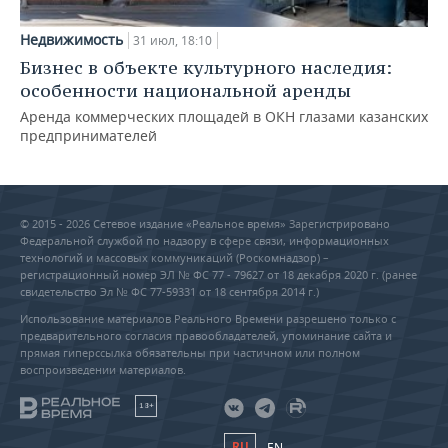
Недвижимость
31 июл, 18:10
Бизнес в объекте культурного наследия:
особенности национальной аренды
Аренда коммерческих площадей в ОКН глазами казанских
предпринимателей
© 2015 - 2026 Сетевое издание «Реальное время» Зарегистрировано
Федеральной службой по надзору в сфере связи, информационных
технологий и массовых коммуникаций (Роскомнадзор) –
регистрационный номер ЭЛ № ФС 77 - 79627 от 18 декабря 2020 г. (ранее
свидетельство Эл № ФС 77-59331 от 18 сентября 2014 г.)
Использование материалов Реального Времени разрешено только с
предварительного согласия правообладателей, упоминание сайта и
прямая гиперссылка обязательны при частичном или полном
воспроизведении материалов.
18+
RU
EN