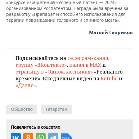
ВОДНЫЕ ВИДЫ СПОРТА
ОБРАЗОВАНИЕ
конкурсе изобретений «Успешный патент — 2024»,
организованном Роспатентом. Награда была вручена за
разработку «Препарат и способ его использования для
ХОККЕЙ С МЯЧОМ
ПРОИСШЕСТВИЯ
терапии повреждений головного и спинного мозга».
Матвей Гавриков
Подписывайтесь на
телеграм-канал
,
группу «ВКонтакте»
,
канал в MAX
и
страницу в «Одноклассниках»
«Реального
времени». Ежедневные видео на
Rutube
и
«Дзене»
.
Общество
Татарстан
Поделитесь в соцсетях