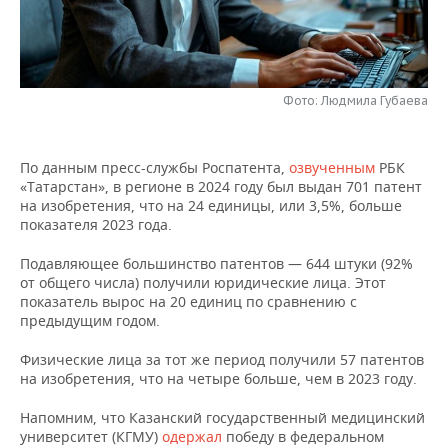
НЕФТЕХИМИЯ
РОЗНИЧНАЯ ТОРГОВЛЯ
НОВОСТИ ТЕХНОЛОГИЙ
МЕРОПРИЯТИЯ
НЕФТЬ
ТРАНСПОРТ
IT
НОВОСТИ МЕРОПРИЯТИЙ
СПОРТ
ОПК
Фото: Людмила Губаева
УСЛУГИ
МЕДИА
ВЫЕЗДНАЯ РЕДАКЦИЯ
НОВОСТИ СПОРТА
ОБЩЕСТВО
ЭНЕРГЕТИКА
По данным пресс-службы Роспатента,
озвученным
РБК
ТЕЛЕКОММУНИКАЦИИ
БИЗНЕС-БРАНЧИ
ФУТБОЛ
НОВОСТИ ОБЩЕСТВА
ФОТОГАЛЕРЕЯ
«Татарстан», в регионе в 2024 году был выдан 701 патент
на изобретения, что на 24 единицы, или 3,5%, больше
ONLINE-КОНФЕРЕНЦИИ
ХОККЕЙ
ВЛАСТЬ
СЮЖЕТЫ
показателя 2023 года.
Подавляющее большинство патентов — 644 штуки (92%
ОТКРЫТАЯ ЛЕКЦИЯ
БАСКЕТБОЛ
ИНФРАСТРУКТУРА
СПРАВОЧНИК
от общего числа) получили юридические лица. Этот
показатель вырос на 20 единиц по сравнению с
ВОЛЕЙБОЛ
ИСТОРИЯ
СПИСОК ПЕРСОН
ПОЛНАЯ ВЕРСИЯ
предыдущим годом.
КИБЕРСПОРТ
КУЛЬТУРА
СПИСОК КОМПАНИЙ
Физические лица за тот же период получили 57 патентов
на изобретения, что на четыре больше, чем в 2023 году.
ФИГУРНОЕ КАТАНИЕ
МЕДИЦИНА
Напомним, что Казанский государственный медицинский
университет (КГМУ)
одержал
победу в федеральном