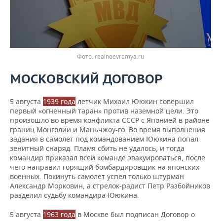
realnoevremya.ru
МОСКОВСКИЙ ДОГОВОР
5 августа
1939 года
летчик Михаил Ююкин совершил
первый «огненный таран» против наземной цели. Это
произошло во время конфликта СССР с Японией в районе
границ Монголии и Маньчжоу-го. Во время выполнения
задания в самолет под командованием Ююкина попал
зенитный снаряд. Пламя сбить не удалось, и тогда
командир приказал всей команде эвакуироваться, после
чего направил горящий бомбардировщик на японских
военных. Покинуть самолет успел только штурман
Александр Морковин, а стрелок-радист Петр Разбойников
разделил судьбу командира Ююкина.
5 августа
1963 года
в Москве был подписан Договор о