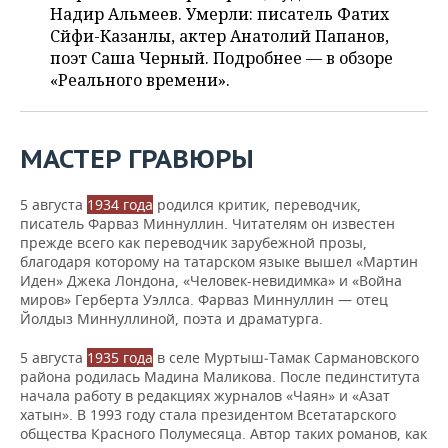
ВОДНЫЕ ВИДЫ СПОРТА
ОБРАЗОВАНИЕ
Надир Альмеев. Умерли: писатель Фатих
Сәйфи-Казанлы, актер Анатолий Папанов,
ХОККЕЙ С МЯЧОМ
ПРОИСШЕСТВИЯ
поэт Саша Черный. Подробнее — в обзоре
«Реального времени».
МАСТЕР ГРАВЮРЫ
5 августа
1934 года
родился критик, переводчик,
писатель Фарваз Миннуллин. Читателям он известен
прежде всего как переводчик зарубежной прозы,
благодаря которому на татарском языке вышел «Мартин
Иден» Джека Лондона, «Человек-невидимка» и «Война
миров» Герберта Уэллса. Фарваз Миннуллин — отец
Йолдыз Миннуллиной, поэта и драматурга.
5 августа
1935 года
в селе Муртыш‑Тамак Сармановского
района родилась Мадина Маликова. После пединститута
начала работу в редакциях журналов «Чаян» и «Азат
хатын». В 1993 году стала президентом Всетатарского
общества Красного Полумесяца. Автор таких романов, как