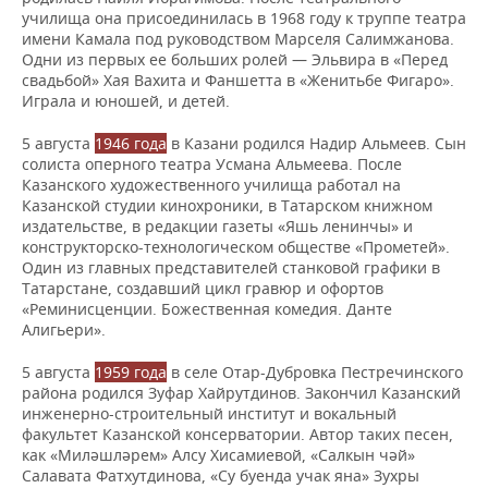
училища она присоединилась в 1968 году к труппе театра
имени Камала под руководством Марселя Салимжанова.
Одни из первых ее больших ролей — Эльвира в «Перед
свадьбой» Хая Вахита и Фаншетта в «Женитьбе Фигаро».
Играла и юношей, и детей.
5 августа
1946 года
в Казани родился Надир Альмеев. Сын
солиста оперного театра Усмана Альмеева. После
Казанского художественного училища работал на
Казанской студии кинохроники, в Татарском книжном
издательстве, в редакции газеты «Яшь ленинчы» и
конструкторско-технологическом обществе «Прометей».
Один из главных представителей станковой графики в
Татарстане, создавший цикл гравюр и офортов
«Реминисценции. Божественная комедия. Данте
Алигьери».
5 августа
1959 года
в селе Отар-Дубровка Пестречинского
района родился Зуфар Хайрутдинов. Закончил Казанский
инженерно-строительный институт и вокальный
факультет Казанской консерватории. Автор таких песен,
как «Миләшләрем» Алсу Хисамиевой, «Салкын чәй»
Салавата Фатхутдинова, «Су буенда учак яна» Зухры