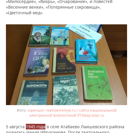
«Милосердие», «Вихрь», «Очарование», и повестей
«Весенние венки», «Потерянные сокровища»,
«Цветочный мед».
скриншот realnoevremya.ru с сайта национальной
электронной библиотекой РТ/kitap.tatar.ru
5 августа
1945 года
в селе Атабаево Лаишевского района
родилась Наиля Ибрагимова. После театрального