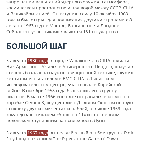
запрещении испытаний ядерного оружия в атмосфере,
космическом пространстве и под водой между СССР, США
и Великобританией. Он вступил в силу 10 октября 1963
года и был открыт для подписания другими странами с 8
августа 1963 года в Москве, Вашингтоне и Лондоне.
Сейчас его участниками являются 131 государство.
БОЛЬШОЙ ШАГ
5 августа
1930 года
в городе Уапаконета в США родился
Нил Армстронг. Учился в Университете Пердью, получив
степень бакалавра наук по авиационной технике, служил
летчиком-испытателем в ВМС США в Льюисском
исследовательском центре, участвовал в Корейской
войне. В октябре 1958 года был зачислен в группу
пилотов. В марте 1966 впервые отправился в космос на
корабле Gemini 8, осуществив с Дэвидом Скоттом первую
стыковку двух космических кораблей, а в июле 1969 года
командовал экипажем «Аполлон-11» и стал первым
человеком, ступившим на поверхность Луны.
5 августа
1967 года
вышел дебютный альбом группы Pink
Floyd под названием The Piper at the Gates of Dawn.