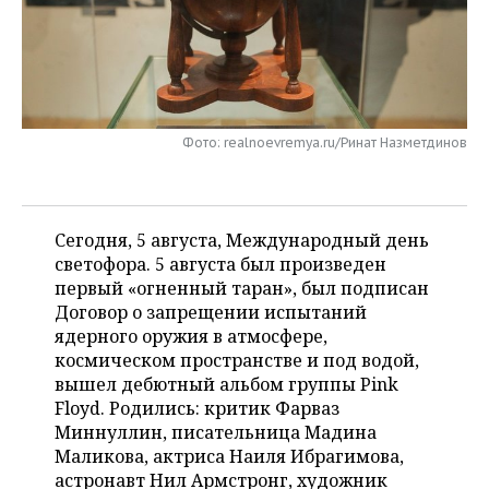
НЕФТЕХИМИЯ
РОЗНИЧНАЯ ТОРГОВЛЯ
НОВОСТИ ТЕХНОЛОГИЙ
МЕРОПРИЯТИЯ
НЕФТЬ
ТРАНСПОРТ
IT
НОВОСТИ МЕРОПРИЯТИЙ
СПОРТ
ОПК
УСЛУГИ
МЕДИА
ВЫЕЗДНАЯ РЕДАКЦИЯ
НОВОСТИ СПОРТА
ОБЩЕСТВО
Фото: realnoevremya.ru/Ринат Назметдинов
ЭНЕРГЕТИКА
ТЕЛЕКОММУНИКАЦИИ
БИЗНЕС-БРАНЧИ
ФУТБОЛ
НОВОСТИ ОБЩЕСТВА
ФОТОГАЛЕРЕЯ
Сегодня, 5 августа, Международный день
ONLINE-КОНФЕРЕНЦИИ
ХОККЕЙ
ВЛАСТЬ
СЮЖЕТЫ
светофора. 5 августа был произведен
первый «огненный таран», был подписан
ОТКРЫТАЯ ЛЕКЦИЯ
БАСКЕТБОЛ
ИНФРАСТРУКТУРА
СПРАВОЧНИК
Договор о запрещении испытаний
ядерного оружия в атмосфере,
ВОЛЕЙБОЛ
ИСТОРИЯ
СПИСОК ПЕРСОН
ПОЛНАЯ ВЕРСИЯ
космическом пространстве и под водой,
вышел дебютный альбом группы Pink
КИБЕРСПОРТ
КУЛЬТУРА
СПИСОК КОМПАНИЙ
Floyd. Родились: критик Фарваз
Миннуллин, писательница Мадина
ФИГУРНОЕ КАТАНИЕ
МЕДИЦИНА
Маликова, актриса Наиля Ибрагимова,
астронавт Нил Армстронг, художник