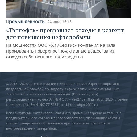
Промышленность
24 июл, 16:15
«Татнефть» превращает отходы в реагент
для повышения нефтедобычи
На мощностях ООО «ХимСервис» компания начала
производить поверхностно-активные вещества из
отходов собственного производства
© 2015 - 2026 Сетевое издание «Реальное время» Зарегистрировано
Федеральной службой по надзору в сфере связи, информационных
технологий и массовых коммуникаций (Роскомнадзор) –
регистрационный номер ЭЛ № ФС 77 - 79627 от 18 декабря 2020 г. (ранее
свидетельство Эл № ФС 77-59331 от 18 сентября 2014 г.)
Использование материалов Реального Времени разрешено только с
предварительного согласия правообладателей, упоминание сайта и
прямая гиперссылка обязательны при частичном или полном
воспроизведении материалов.