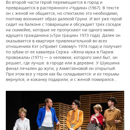
Во второй части герой перемещается в город и
превращается в растерянного «Чудика» (1967). В тексте
он с женой не общается, но спектаклю это необходимо,
поэтому возникает образ далекой Груни. И вот уже герой
сидит на балконе с товарищем и обсуждает трех соседок
на скамейке, которые не пропускают ни одного мимо
идущего гражданина («Три грации» 1973 года). Далее он
оказывается в квартире привлекательной во всех
отношениях Кэт («Привет Сивому!» 1974 года) и получает
по зубам от ее кавалера Сержа. «Жена мужа в Париж
провожала» (1971) — о человеке, которого заел быт, он
решает, где лучше: в городе или в деревне. У Шукшина
финал печален до жути, у Ахметзяновой он открытый.
При этом все у героя как бы складывается: и из тюрьмы
вернулся, и кожанку подарили, и с женой помирился...