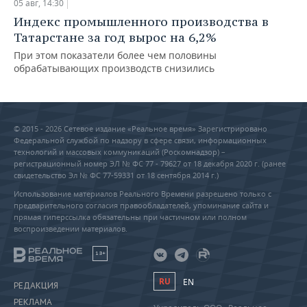
05 авг, 14:30
Индекс промышленного производства в
Татарстане за год вырос на 6,2%
При этом показатели более чем половины
обрабатывающих производств снизились
© 2015 - 2026 Сетевое издание «Реальное время» Зарегистрировано
Федеральной службой по надзору в сфере связи, информационных
технологий и массовых коммуникаций (Роскомнадзор) –
регистрационный номер ЭЛ № ФС 77 - 79627 от 18 декабря 2020 г. (ранее
свидетельство Эл № ФС 77-59331 от 18 сентября 2014 г.)
Использование материалов Реального Времени разрешено только с
предварительного согласия правообладателей, упоминание сайта и
прямая гиперссылка обязательны при частичном или полном
воспроизведении материалов.
18+
RU
EN
РЕДАКЦИЯ
РЕКЛАМА