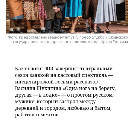
НЕФТЕХИМИЯ
РОЗНИЧНАЯ ТОРГОВЛЯ
НОВОСТИ ТЕХНОЛОГИЙ
МЕРОПРИЯТИЯ
НЕФТЬ
ТРАНСПОРТ
IT
НОВОСТИ МЕРОПРИЯТИЙ
СПОРТ
ОПК
Фото: предоставлено realnoevremya.ru пресс-службой Казанского
УСЛУГИ
МЕДИА
ВЫЕЗДНАЯ РЕДАКЦИЯ
НОВОСТИ СПОРТА
ОБЩЕСТВО
государственного театра юного зрителя. Автор: Ирина Ерохина
ЭНЕРГЕТИКА
ТЕЛЕКОММУНИКАЦИИ
БИЗНЕС-БРАНЧИ
ФУТБОЛ
НОВОСТИ ОБЩЕСТВА
ФОТОГАЛЕРЕЯ
ONLINE-КОНФЕРЕНЦИИ
ХОККЕЙ
ВЛАСТЬ
СЮЖЕТЫ
Казанский ТЮЗ завершил театральный
сезон заявкой на кассовый спектакль —
ОТКРЫТАЯ ЛЕКЦИЯ
БАСКЕТБОЛ
ИНФРАСТРУКТУРА
СПРАВОЧНИК
инсценировкой восьми рассказов
Василия Шукшина «Одна нога на берегу,
ВОЛЕЙБОЛ
ИСТОРИЯ
СПИСОК ПЕРСОН
ПОЛНАЯ ВЕРСИЯ
другая — в лодке» — о простом русском
мужике, который застрял между
КИБЕРСПОРТ
КУЛЬТУРА
СПИСОК КОМПАНИЙ
деревней и городом, любовью и бытом,
работой и мечтой.
ФИГУРНОЕ КАТАНИЕ
МЕДИЦИНА