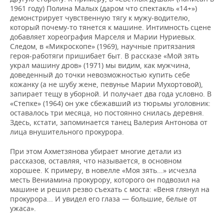
1961 году) Полина Малых (даром что спектакль «14+»)
демонстрирует чувственную тягу к мужу-водителю,
который почему-то тянется к машине. Интимность сцене
добавляет хореография Марселя и Марии Нуриевых.
Следом, в «Микроскопе» (1969), научные притязания
героя-работяги пришибает быт. В рассказе «Мой зять
украл машину дров» (1971) мы видим, как мужчина,
доведенный до точки невозможностью купить себе
кожанку (а не шубу жене, певунье Марии Мухортовой),
запирает тещу в уборной. И получает два года условно. В
«Степке» (1964) он уже сбежавший из тюрьмы уголовник:
оставалось три месяца, но постоянно снилась деревня.
Здесь, кстати, запоминается танец Валерия Антонова от
лица внушительного прокурора.
При этом Ахметзянова убирает многие детали из
рассказов, оставляя, что называется, в основном
хорошее. К примеру, в новелле «Моя зять...» исчезла
месть Вениамина прокурору, которого он подвозил на
машине и решил резво съехать с моста: «Веня глянул на
прокурора... И увидел его глаза — большие, белые от
ужаса».