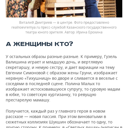
Виталий Дмитриев — в центре. Фото предоставлено
realnoevremya.ru пресс-службой Казанского государственного
театра юного зрителя. Автор: Ирина Ерохина
А ЖЕНЩИНЫ КТО?
У остальных образы разные-разные. К примеру, Гузель
Валишина играет и младшую дочь, и вертлявую
секретаршу, и немую сестру, и дает вариации на тему
Евгении Симоновой с образом жены Груни, изображает
нервную «Тихушницу» во дворе и сливается в веселье с
соседями в последней сцене. Полина Малых то
изображает истосковавшуюся супругу, то суровую мадам
в юбке, то советскую куртизанку, то ревущую
престарелую мамашу.
Получается, каждый раз у главного героя в новом
рассказе — новая пассия. При этом виноватыми в
сюжетных коллизиях Шукшин обозначает то одну, то
другую сторону. К примеру, в «Светлых душах» (написан в