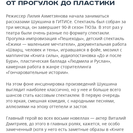
ВОДНЫЕ ВИДЫ СПОРТА
ОБРАЗОВАНИЕ
ОТ ПРОГУЛОК ДО ПЛАСТИКИ
ХОККЕЙ С МЯЧОМ
ПРОИСШЕСТВИЯ
Режиссер Лилия Ахметзянова начала заниматься
рассказами Шукшина в ГИТИСе. Спектакль был собран за
три месяца, он завершает 90-й сезон ТЮЗа. В этот раз у
театра были очень разные по формату спектакли.
Прогулка-импровизация «Пешеходы», детский спектакль
«Ежики — маленькие мечтатели», документальная работа
«Шварц, человек и тень», игравшаяся в фойе, мюзикл с
маппингом «Книга силы», аудиопостановка «До и после
Бури», пластическая баллада «Людмила и Руслан»,
камерная работа в жанре сторителлинга
«Гончаровательные истории».
На этом фоне инсценировка произведений Шукшина
выглядит наиболее классично, но у нее и больше всего
шансов стать кассовым спектаклем. В первую очередь
это яркая, смешная комедия, с народными песнями,
аллюзиями на эпоху оттепели и застоя.
Главный герой во всех восьми новеллах — актер Виталий
Дмитриев, до этого в главных ролях, кажется, не особо
замеченный (хотя у него есть заметные образы в «Книге