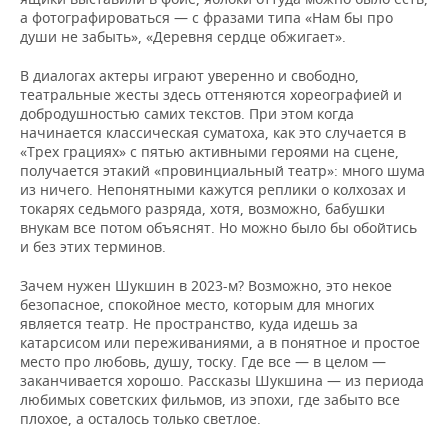
а фотографироваться — с фразами типа «Нам бы про
души не забыть», «Деревня сердце обжигает».
В диалогах актеры играют уверенно и свободно,
театральные жесты здесь оттеняются хореографией и
добродушностью самих текстов. При этом когда
начинается классическая суматоха, как это случается в
«Трех грациях» с пятью активными героями на сцене,
получается этакий «провинциальный театр»: много шума
из ничего. Непонятными кажутся реплики о колхозах и
токарях седьмого разряда, хотя, возможно, бабушки
внукам все потом объяснят. Но можно было бы обойтись
и без этих терминов.
Зачем нужен Шукшин в 2023-м? Возможно, это некое
безопасное, спокойное место, которым для многих
является театр. Не пространство, куда идешь за
катарсисом или переживаниями, а в понятное и простое
место про любовь, душу, тоску. Где все — в целом —
заканчивается хорошо. Рассказы Шукшина — из периода
любимых советских фильмов, из эпохи, где забыто все
плохое, а осталось только светлое.