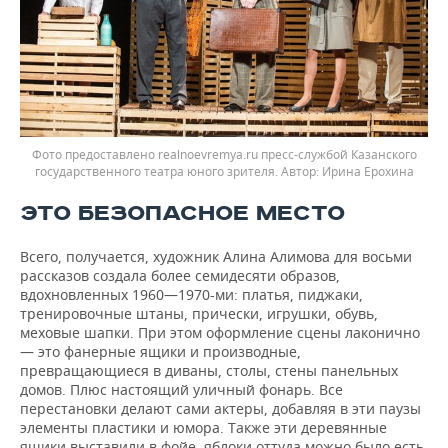
Фото предоставлено realnoevremya.ru пресс-службой Казанского
государственного театра юного зрителя. Автор: Ирина Ерохина
ЭТО БЕЗОПАСНОЕ МЕСТО
Всего, получается, художник Алина Алимова для восьми
рассказов создала более семидесяти образов,
вдохновленных 1960—1970-ми: платья, пиджаки,
тренировочные штаны, прически, игрушки, обувь,
меховые шапки. При этом оформление сцены лаконично
— это фанерные ящики и производные,
превращающиеся в диваны, столы, стены панельных
домов. Плюс настоящий уличный фонарь. Все
перестановки делают сами актеры, добавляя в эти паузы
элементы пластики и юмора. Также эти деревянные
ящики выставили в фойе, яблоки оттуда можно было есть,