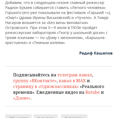
Добавим, что в следующем сезоне главный режиссер
Радион Букаев собирается ставить «Легкого человека»
Горького (его уже показывали на фестивале «Горький +»),
«Омут» (драма Ирины Васьковской) и «Чучело». А Тимур
Насиров возьмется за «Без вины виноватых»
Островского. При этом 3—9 июля в ТЮЗе пройдет
режиссерская лаборатория «Театр у школьной доски» с
тремя эскизами — по «Дому с мезонином», «Барышне-
крестьянке» и «Темным аллеям».
Радиф Кашапов
Подписывайтесь на
телеграм-канал
,
группу «ВКонтакте»
,
канал в MAX
и
страницу в «Одноклассниках»
«Реального
времени». Ежедневные видео на
Rutube
и
«Дзене»
.