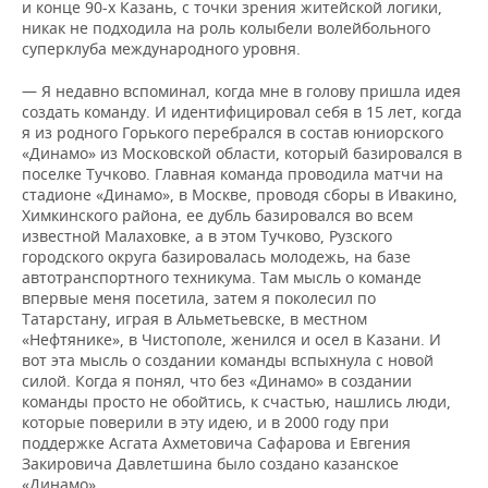
и конце 90-х Казань, с точки зрения житейской логики,
никак не подходила на роль колыбели волейбольного
суперклуба международного уровня.
— Я недавно вспоминал, когда мне в голову пришла идея
создать команду. И идентифицировал себя в 15 лет, когда
я из родного Горького перебрался в состав юниорского
«Динамо» из Московской области, который базировался в
поселке Тучково. Главная команда проводила матчи на
стадионе «Динамо», в Москве, проводя сборы в Ивакино,
Химкинского района, ее дубль базировался во всем
известной Малаховке, а в этом Тучково, Рузского
городского округа базировалась молодежь, на базе
автотранспортного техникума. Там мысль о команде
впервые меня посетила, затем я поколесил по
Татарстану, играя в Альметьевске, в местном
«Нефтянике», в Чистополе, женился и осел в Казани. И
вот эта мысль о создании команды вспыхнула с новой
силой. Когда я понял, что без «Динамо» в создании
команды просто не обойтись, к счастью, нашлись люди,
которые поверили в эту идею, и в 2000 году при
поддержке Асгата Ахметовича Сафарова и Евгения
Закировича Давлетшина было создано казанское
«Динамо».