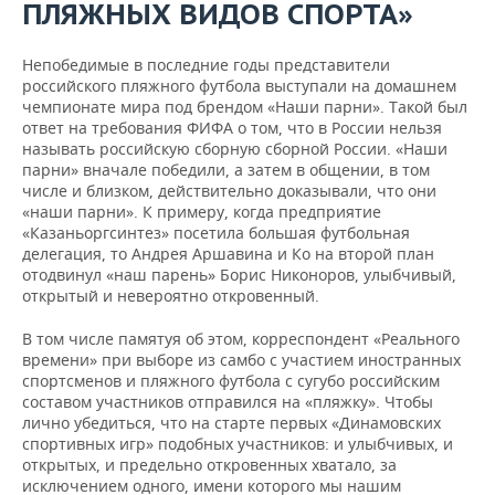
ВОДНЫЕ ВИДЫ СПОРТА
ОБРАЗОВАНИЕ
ПЛЯЖНЫХ ВИДОВ СПОРТА»
ХОККЕЙ С МЯЧОМ
ПРОИСШЕСТВИЯ
Непобедимые в последние годы представители
российского пляжного футбола выступали на домашнем
чемпионате мира под брендом «Наши парни». Такой был
ответ на требования ФИФА о том, что в России нельзя
называть российскую сборную сборной России. «Наши
парни» вначале победили, а затем в общении, в том
числе и близком, действительно доказывали, что они
«наши парни». К примеру, когда предприятие
«Казаньоргсинтез» посетила большая футбольная
делегация, то Андрея Аршавина и Ко на второй план
отодвинул «наш парень» Борис Никоноров, улыбчивый,
открытый и невероятно откровенный.
В том числе памятуя об этом, корреспондент «Реального
времени» при выборе из самбо с участием иностранных
спортсменов и пляжного футбола с сугубо российским
составом участников отправился на «пляжку». Чтобы
лично убедиться, что на старте первых «Динамовских
спортивных игр» подобных участников: и улыбчивых, и
открытых, и предельно откровенных хватало, за
исключением одного, имени которого мы нашим