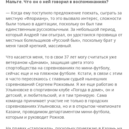
Мальте. Что он о ней говорил в воспоминаниях?
— Когда ему поступило предложение поехать, сыграть за
местную «Флориану», то это вызвало интерес, сложности
были только в адаптации, поскольку он был там
единственным русскоязычным. За небольшой период,
который Андрей там отыграл, он удостоился прозвища от
местных болельщиков «Русский бык», поскольку брат у
меня такой крепкий, массивный.
Что касается меня, то в свои 37 лет могу считаться уже
ветераном «Динамо», защищая цвета этого
спортобщества на соревнованиях по мини-футболу,
сейчас еще и на пляжном футболе. Кстати, в связи с этим
я часто пересекаюсь с главным судьей нынешних
соревнований Сергеем Рожковым. Я же еще работаю в
Ульяновске в спортивном клубе «Погода в доме», он и
детский, и любительский, и я там тренирую. Сама
команда принимает участие не только в городских
соревнованиях Ульяновска, но и в открытом чемпионате
Казани, проводимом департаментом мини-футбола,
которым и руководит Рожков.
На правах «старожила», поскольку приезжаю в Казань на