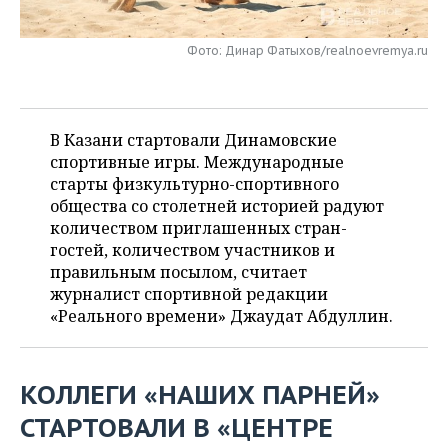
НЕФТЕХИМИЯ
РОЗНИЧНАЯ ТОРГОВЛЯ
НОВОСТИ ТЕХНОЛОГИЙ
МЕРОПРИЯТИЯ
НЕФТЬ
Фото: Динар Фатыхов/realnoevremya.ru
ТРАНСПОРТ
IT
НОВОСТИ МЕРОПРИЯТИЙ
СПОРТ
ОПК
УСЛУГИ
МЕДИА
ВЫЕЗДНАЯ РЕДАКЦИЯ
НОВОСТИ СПОРТА
ОБЩЕСТВО
В
Казани стартовали Динамовские
ЭНЕРГЕТИКА
спортивные игры. Ме
ждународные
ТЕЛЕКОММУНИКАЦИИ
БИЗНЕС-БРАНЧИ
ФУТБОЛ
НОВОСТИ ОБЩЕСТВА
ФОТОГАЛЕРЕЯ
старты
физкультурно
-
спортивного
общества со столетней историей
радуют
ONLINE-КОНФЕРЕНЦИИ
ХОККЕЙ
ВЛАСТЬ
СЮЖЕТЫ
количеством
приглашенных
стран
-
гостей
,
количеством
участников
и
ОТКРЫТАЯ ЛЕКЦИЯ
БАСКЕТБОЛ
ИНФРАСТРУКТУРА
СПРАВОЧНИК
правильным
посылом
,
считает
журналист
спортивной
редакции
ВОЛЕЙБОЛ
ИСТОРИЯ
СПИСОК ПЕРСОН
ПОЛНАЯ ВЕРСИЯ
«
Реального
времени
»
Джаудат
Абдуллин
.
КИБЕРСПОРТ
КУЛЬТУРА
СПИСОК КОМПАНИЙ
КОЛЛЕГИ «НАШИХ ПАРНЕЙ»
ФИГУРНОЕ КАТАНИЕ
МЕДИЦИНА
СТАРТОВАЛИ В «ЦЕНТРЕ