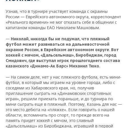
Узнав, что в турнире участвует команда с окраины
России — Еврейского автономного округа, корреспондент
«Реального времени» не мог отказать себе в общении с
капитаном команды ЕАО Николаем Машковым.
—
Николай, никогда бы не подумал, что пляжный
футбол может развиваться на дальневосточной
окраине России, в Еврейском автономном округе. Вот
хоккей с мячом, «Дальсельмаш», Биробиджан, город
Смидович, где выступал игрок прошлогоднего состава
казанского «Динамо-Ак Барс» Михаиил Тюко.
— На самом деле, нет у нас пляжного футбола, есть мини-
футбол, в который мы играем на уровне города, либо с
соседями из Хабаровского края, но, получив
приглашение сыграть на «Динамовских спортивных
играх», решили приехать пораньше, и до турнира по
мини сыграть еще в пляжный. Поэтому, Казань для нас —
это место дебюта на «пляжке». Если говорить о нашей
области, вспоминать про спорт, то прежде всего на
память придет хоккей с мячом, это славный
«Дальсельмаш» из Биробиджана, игравший в первой