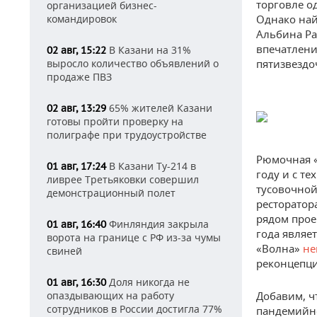
торговле о
организацией бизнес-
командировок
Однако най
Альбина Ра
впечатлени
В Казани на 31%
02 авг, 15:22
выросло количество объявлений о
пятизвездо
продаже ПВЗ
65% жителей Казани
02 авг, 13:29
готовы пройти проверку на
полиграфе при трудоустройстве
Рюмочная «
В Казани Ту-214 в
01 авг, 17:24
году и с т
ливрее Третьяковки совершил
тусовочной
демонстрационный полет
ресторатор
рядом прое
Финляндия закрыла
01 авг, 16:40
года являе
ворота на границе с РФ из-за чумы
«Волна»
не
свиней
реконцепци
Доля никогда не
01 авг, 16:30
опаздывающих на работу
Добавим, ч
сотрудников в России достигла 77%
пандемийно