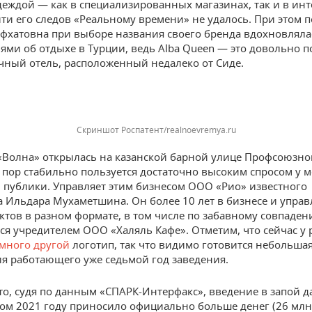
деждой — как в специализированных магазинах, так и в инт
ти его следов «Реальному времени» не удалось. При этом п
фхатовна при выборе названия своего бренда вдохновляла
ями об отдыхе в Турции, ведь Alba Queen — это довольно 
чный отель, расположенный недалеко от Сиде.
Скриншот Роспатент/realnoevremya.ru
Волна» открылась на казанской барной улице Профсоюзно
ех пор стабильно пользуется достаточно высоким спросом у 
 публики. Управляет этим бизнесом ООО «Рио» известного
а Ильдара Мухаметшина. Он более 10 лет в бизнесе и упра
ктов в разном формате, в том числе по забавному совпаден
тся учредителем ООО «Халяль Кафе». Отметим, что сейчас 
много другой
логотип, так что видимо готовится небольша
я работающего уже седьмой год заведения.
то, судя по данным «СПАРК-Интерфакс», введение в запой д
м 2021 году приносило официально больше денег (26 млн 