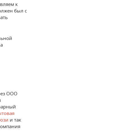
авляем к
олжен был с
рать
льной
на
рез ООО
и
оварный
ытовая
люзи
и так
компания