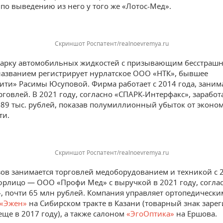
 по выведению из него у того же «Лотос-Мед».
Скриншот Роспатент/realnoevremya.ru
арку автомобильных жидкостей с призывающим бесстрашн
 названием регистрирует нурлатское ООО «НТК», бывшее
ити» Расимы Юсуповой. Фирма работает с 2014 года, заним
рговлей. В 2021 году, согласно «СПАРК-Интерфакс», заработ
89 тыс. рублей, показав полумиллионный убыток от эконо
ти.
Скриншот Роспатент/realnoevremya.ru
ов занимается торговлей медоборудованием и техникой с 2
рлицо — ООО «Профи Мед» с выручкой в 2021 году, согла
, почти 65 млн рублей. Компания управляет ортопедически
«Эжен»
на Сибирском тракте в Казани (товарный знак заре
ще в 2017 году), а также салоном
«ЭгоОптика»
на Ершова.