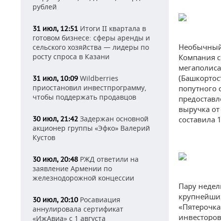
рублей
Итоги II квартала в
31 июл, 12:51
готовом бизнесе: сферы аренды и
Необычный 
сельского хозяйства — лидеры по
росту спроса в Казани
Компания с
мегаполиса
(Башкортос
Wildberries
31 июл, 10:09
приостановил инвестпрограмму,
попутного 
чтобы поддержать продавцов
предоставл
выручка от
Задержан основной
30 июл, 21:42
составила 
акционер группы «Эфко» Валерий
Кустов
РЖД ответили на
30 июл, 20:48
заявление Армении по
железнодорожной концессии
Пару недел
крупнейших
Росавиация
30 июл, 20:10
«Пятерочка
аннулировала сертификат
инвесторов
«ИжАвиа» с 1 августа