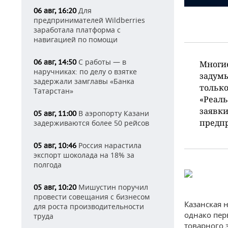
Для
06 авг, 16:20
предпринимателей Wildberries
заработала платформа с
навигацией по помощи
С работы — в
06 авг, 14:50
Многие
наручниках: по делу о взятке
задумы
задержали замглавы «Банка
только
Татарстан»
«Реаль
заявки
В аэропорту Казани
05 авг, 11:00
предп
задерживаются более 50 рейсов
Россия нарастила
05 авг, 10:46
экспорт шоколада на 18% за
полгода
Мишустин поручил
05 авг, 10:20
провести совещания с бизнесом
Казанская 
для роста производительности
однако пер
труда
товарного 