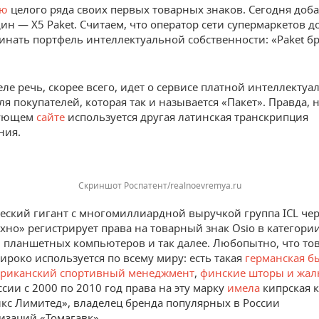
ию
целого ряда своих первых товарных знаков. Сегодня доб
ин — X5 Paket. Считаем, что оператор сети супермаркетов д
чинать портфель интеллектуальной собственности: «Paket б
еле речь, скорее всего, идет о сервисе платной интеллектуа
я покупателей, которая так и называется «Пакет». Правда, 
вующем
сайте
используется другая латинская транскрипция
ния.
Скриншот Роспатент/realnoevremya.ru
еский гигант с многомиллиардной выручкой группа ICL че
хно» регистрирует права на товарный знак Osio в категори
 планшетных компьютеров и так далее. Любопытно, что т
ироко используется по всему миру: есть такая
германская б
риканский спортивный менеджмент
,
финские шторы и жа
ссии с 2000 по 2010 год права на эту марку
имела
кипрская 
кс Лимитед», владелец бренда популярных в России
изаций «Томагавк».