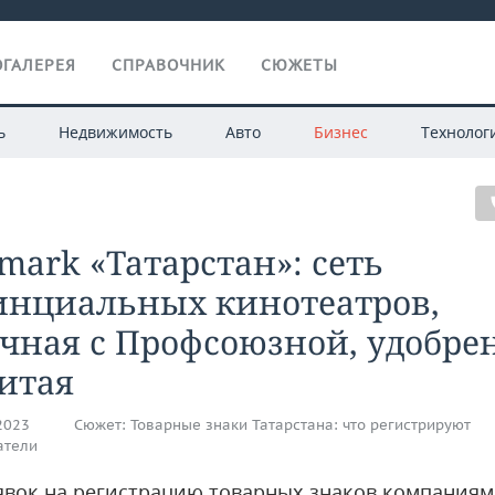
ГАЛЕРЕЯ
СПРАВОЧНИК
СЮЖЕТЫ
ь
Недвижимость
Авто
Бизнес
Технолог
mark «Татарстан»: сеть
инциальных кинотеатров,
чная с Профсоюзной, удобре
итая
.2023
Сюжет:
Товарные знаки Татарстана: что регистрируют
атели
явок на регистрацию товарных знаков компаниям