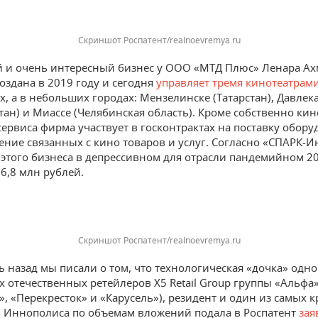
Скриншот Роспатент/realnoevremya.ru
и очень интересный бизнес у ООО «МТД Плюс» Ленара Ах
оздана в 2019 году и сегодня
управляет тремя кинотеатрам
х, а в небольших городах: Мензелинске (Татарстан), Давлек
тан) и Миассе (Челябинская область). Кроме собственно кин
сервиса фирма участвует в госконтрактах на поставку обору
ение связанных с кино товаров и услуг. Согласно «СПАРК-И
 этого бизнеса в депрессивном для отрасли пандемийном 2
16,8 млн рублей.
Скриншот Роспатент/realnoevremya.ru
ь назад мы писали о том, что технологическая «дочка» одно
 отечественных ретейлеров X5 Retail Group группы «Альфа»
», «Перекресток» и «Карусель»), резидент и один из самых 
 Иннополиса по объемам вложений подала в Роспатент
зая