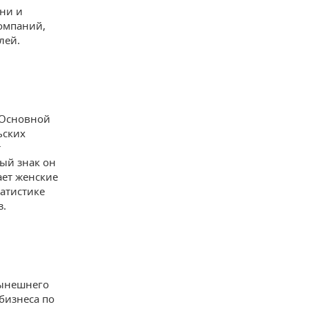
ани и
компаний,
лей.
 Основной
ьских
т
ный знак он
дает женские
татистике
з.
нынешнего
 бизнеса по