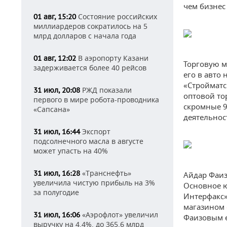
чем бизнес
Состояние российских
01 авг, 15:20
миллиардеров сократилось на 5
млрд долларов с начала года
В аэропорту Казани
01 авг, 12:02
Торговую м
задерживается более 40 рейсов
его в авто
«Стройматс
РЖД показали
31 июл, 20:08
оптовой то
первого в мире робота-проводника
скромные 9
«Сапсана»
деятельнос
Экспорт
31 июл, 16:44
подсолнечного масла в августе
может упасть на 40%
«Транснефть»
31 июл, 16:28
Айдар Фаиз
увеличила чистую прибыль на 3%
Основное ю
за полугодие
Интерфакс»
магазином
«Аэрофлот» увеличил
31 июл, 16:06
Фаизовым е
выручку на 4,4%, до 365,6 млрд