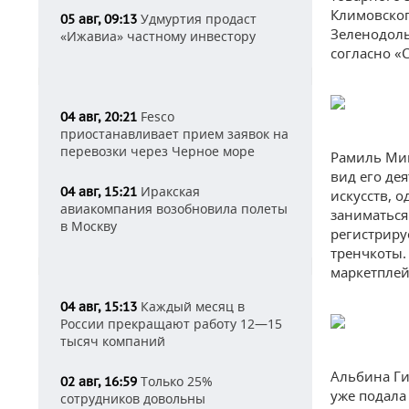
Климовског
Удмуртия продаст
05 авг, 09:13
Зеленодоль
«Ижавиа» частному инвестору
согласно «
Fesco
04 авг, 20:21
приостанавливает прием заявок на
перевозки через Черное море
Рамиль Ми
вид его де
Иракская
04 авг, 15:21
искусств, 
авиакомпания возобновила полеты
заниматься
в Москву
регистриру
тренчкоты.
маркетплей
Каждый месяц в
04 авг, 15:13
России прекращают работу 12—15
тысяч компаний
Альбина Ги
Только 25%
02 авг, 16:59
уже подала
сотрудников довольны