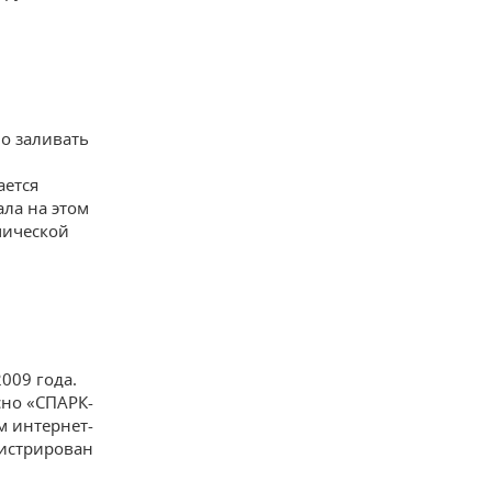
о заливать
ается
ала на этом
мической
009 года.
сно «СПАРК-
м интернет-
гистрирован