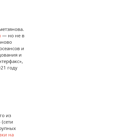
метзянова.
и
— но не в
аново
осеансов и
дования и
нтерфакс»,
021 году
го из
 (сети
крупных
вки на