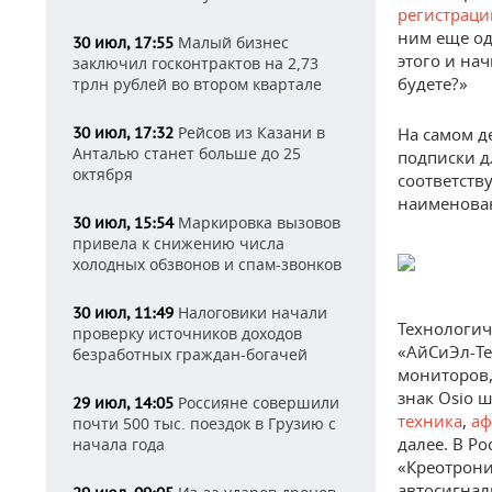
регистрац
ним еще од
Малый бизнес
30 июл, 17:55
этого и на
заключил госконтрактов на 2,73
будете?»
трлн рублей во втором квартале
Рейсов из Казани в
30 июл, 17:32
На самом д
Анталью станет больше до 25
подписки дл
октября
соответст
наименова
Маркировка вызовов
30 июл, 15:54
привела к снижению числа
холодных обзвонов и спам-звонков
Налоговики начали
30 июл, 11:49
Технологич
проверку источников доходов
«АйСиЭл-Те
безработных граждан-богачей
мониторов,
знак Osio ш
Россияне совершили
29 июл, 14:05
техника
,
аф
почти 500 тыс. поездок в Грузию с
далее. В Ро
начала года
«Креотрони
автосигнал