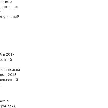
ернете.
охоже, что
сь
популярный
й в 2017
местной
вляет целым
ию с 2013
у рюмочной
я
аже в
рублей),