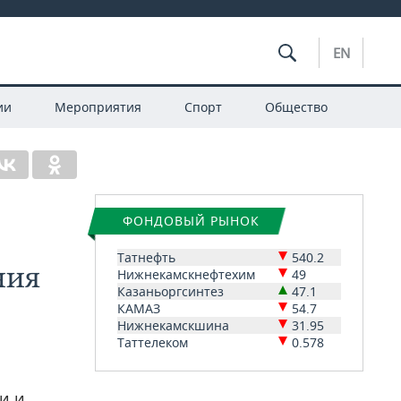
EN
ии
Мероприятия
Спорт
Общество
ФОНДОВЫЙ РЫНОК
Татнефть
540.2
ния
Нижнекамскнефтехим
49
Казаньоргсинтез
47.1
КАМАЗ
54.7
Нижнекамскшина
31.95
Таттелеком
0.578
и и