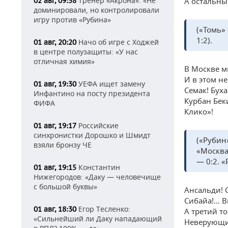
Тренер «Акрона»: «Не
02 авг, 09:58
А остальны
доминировали, но контролировали
игру против «Рубина»
(«Томь»
1:2).
Начо об игре с Ходжей
01 авг, 20:20
в центре полузащиты: «У нас
отличная химия»
В Москве м
И в этом не
УЕФА ищет замену
01 авг, 19:30
Семак! Бух
Инфантино на посту президента
Курбан Бек
ФИФА
Клико»!
Российские
01 авг, 19:17
синхронистки Дорошко и Шмидт
(«Рубин
взяли бронзу ЧЕ
«Москва
— 0:2. 
Константин
01 авг, 19:15
Нижегородов: «Даку — человечище
с большой буквы»
Ансальди! С
Сибайа!... 
Егор Тесленко:
01 авг, 18:30
А третий то
«Сильнейший ли Даку нападающий
Неверующих