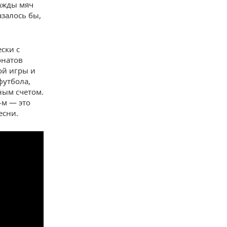
нажды мяч
азалось бы,
ски с
онатов
ой игры и
футбола,
ным счетом.
-м — это
есни.