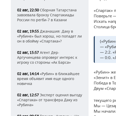
Сборная Татарстана
02 авг, 22:30
«Спартак» 
завоевала бронзу Спартакиады
Поверьте —
России по регби-7 в Казани
Искать нап
Столица бро
Джанашия: Даку в
02 авг, 19:55
«Рубине» был хорош, но попадет ли
он в обойму «Спартака»?
(«Рубин
— «Руби
— 2:2. 
Агент Дер-
02 авг, 15:57
Аргучинцева опроверг интерес к
— 0:0. 
игроку со стороны «Ак Барса»
«Рубин» же
«Рубин» в ближайшее
02 авг, 14:14
«Зенит» в 
время объявит имя еще одного
Победа в Т
новичка
Двум «Спар
Эксперт оценил выгоду
02 авг, 12:57
«Спартака» от трансфера Даку из
текущего ро
«Рубина»
Мы — Цезар
Мы начали.