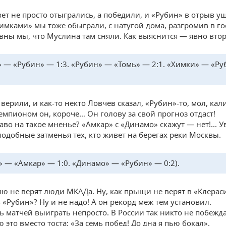
вет не просто отыгрались, а победили, и «Рубин» в отрыв уш
Химками» мы тоже обыграли, с натугой дома, разгромив в го
вны мы, что Муслина там сняли. Как выяснится — явно втор
» — «Рубин» — 1:3. «Рубин» — «Томь» — 2:1. «Химки» — «Р
 верили, и как-то некто Ловчев сказал, «Рубин»-то, мол, кал
чемпионом он, короче… Он голову за свой прогноз отдаст!
аво на такое мненье? «Амкар» с «Динамо» скажут — нет!... 
подобные затменья тех, кто живет на берегах реки Москвы.
» — «Амкар» — 1:0. «Динамо» — «Рубин» — 0:2).
ю не верят люди МКАДа. Ну, как прыщи не верят в «Клерас
 «Рубин»? Ну и не надо! А он рекорд меж тем установил.
ь матчей выиграть непросто. В России так никто не побежд
 это вместо тоста: «За семь побед! До дна я пью бокал».