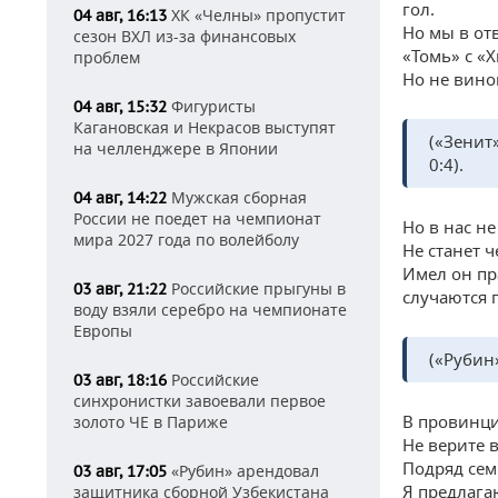
гол.
ХК «Челны» пропустит
04 авг, 16:13
Но мы в от
сезон ВХЛ из-за финансовых
«Томь» с «
проблем
Но не вино
Фигуристы
04 авг, 15:32
Кагановская и Некрасов выступят
(«Зенит
на челленджере в Японии
0:4).
Мужская сборная
04 авг, 14:22
России не поедет на чемпионат
Но в нас не
мира 2027 года по волейболу
Не станет 
Имел он пр
Российские прыгуны в
03 авг, 21:22
случаются 
воду взяли серебро на чемпионате
Европы
(«Рубин
Российские
03 авг, 18:16
синхронистки завоевали первое
В провинци
золото ЧЕ в Париже
Не верите в
Подряд сем
«Рубин» арендовал
03 авг, 17:05
Я предлагаю
защитника сборной Узбекистана