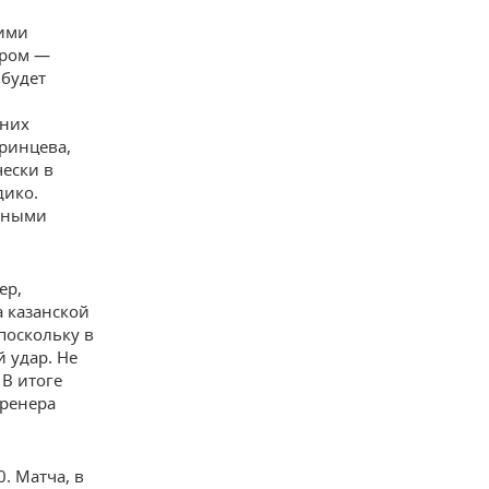
кими
ером —
 будет
дних
ринцева,
чески в
дико.
енными
ер,
а казанской
поскольку в
 удар. Не
 В итоге
тренера
. Матча, в