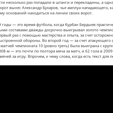
сти несколько раз попадали в штанги и перекладины, а од
ворот вынес Александр Бухаров, чье амплуа нападающего, к
ему оснований находиться на линии своих ворот.
9 годы — это время футбола, когда Курбан Бердыев практиче
ыми составами дважды досрочно выигрывал золото чемпи
первый раз с помощью мастерства и опыта, за счет осторожн
ыстроенной обороны. Во второй год — за счет атакующего 
0 матчей чемпионата 10 (ровно треть) была выиграна с круп
008-м — это почти по полтора мяча за матч, и 62 гола в 2009
мячей за игру. Впрочем, к чему слова, когда есть текст для п