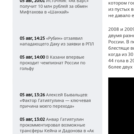
Источник: «Ак Барс»
05 авг, 20:01
котором го
получит 10 млн рублей за обмен
из пустых 
Мифтахова в «Шанхай»
не давало 
2008 и 200
двумя разн
«Рубин» отзаявил
05 авг, 14:25
России. В 
нападающего Даку из заявки в РПЛ
блестяще в
когда из 3
В Казани впервые
05 авг, 14:00
44 гола в 2
проходит чемпионат России по
более двух 
гольфу
Алексей Бывальцев:
05 авг, 13:26
«Фактор Гатиятулина — ключевая
причина моего перехода»
Анвар Гатиятулин
05 авг, 13:02
прокомментировал возможные
трансферы Кейна и Дадонова в «Ак