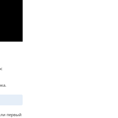
ас
чка.
или первый