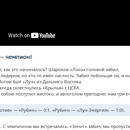
 —
чемпион
!
, как это начиналось? Шаронов «Локо» головой забил.
 лидером, но кто-то имел наглость. Забил побольше он, и н
Потом был «Луч» из Дальнего Востока.
 когда схлестнулись «Крылья» с ЦСКА.
с собою поступил жестоко, и автоголом преподнес нам три о
отив» — «Рубин» — 0:1. «Рубин» — «Луч-Энергия» — 1:0).
… С чемпионом мы встречались. «Зенит» забил, мы пропуст