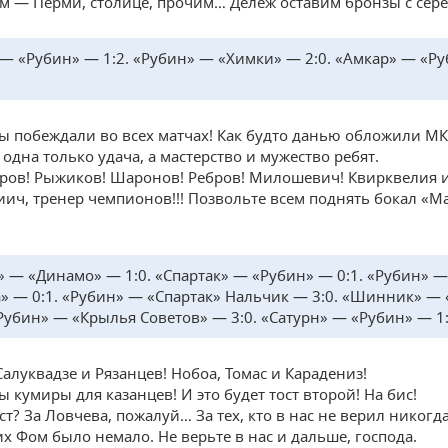
м — Перми, столице, прочим… Дележ оставим бронзы с сер
 — «Рубин» — 1:2. «Рубин» — «Химки» — 2:0. «Амкар» — «Р
ы побеждали во всех матчах! Как будто данью обложили МК
 одна только удача, а мастерство и мужество ребят.
аров! Рыжиков! Шаронов! Ребров! Милошевич! Квирквелия и
иич, тренер чемпионов!!! Позвольте всем поднять бокал «М
» — «Динамо» — 1:0. «Спартак» — «Рубин» — 0:1. «Рубин» —
» — 0:1. «Рубин» — «Спартак» Нальчик — 3:0. «Шинник» —
«Рубин» — «Крылья Советов» — 3:0. «Сатурн» — «Рубин» — 1:
алуквадзе и Рязанцев! Нобоа, Томас и Карадениз!
Вы кумиры для казанцев! И это будет тост второй! На бис!
ст? За Ловчева, пожалуй… За тех, кто в нас не верил никогда
 Фом было немало. Не верьте в нас и дальше, господа.