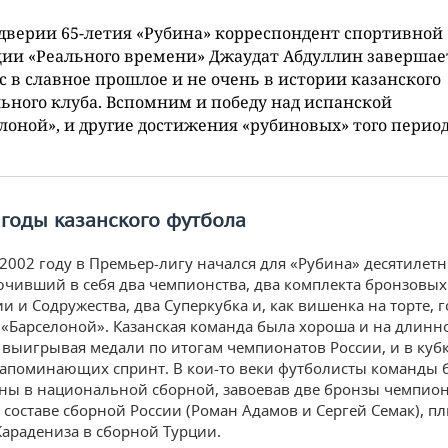
дверии 65-летия «Рубина» корреспондент спортивной
ии «Реального времени» Джаудат Абдуллин завершае
с в славное прошлое и не очень в истории казанского
ьного клуба. Вспомним и победу над испанской
лоной», и другие достижения «рубиновых» того период
годы казанского футбола
 2002 году в Премьер-лигу начался для «Рубина» десятилет
ючивший в себя два чемпионства, два комплекта бронзовых
и и Содружества, два Суперкубка и, как вишенка на торте, 
 «Барселоной». Казанская команда была хороша и на длинн
 выигрывая медали по итогам чемпионатов России, и в куб
напоминающих спринт. В кои-то веки футболисты команды
ны в национальной сборной, завоевав две бронзы чемпио
в составе сборной России (Роман Адамов и Сергей Семак), п
Карадениза в сборной Турции.