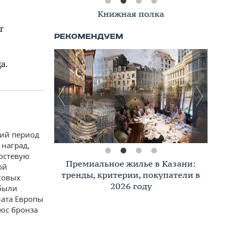
Книжная полка
т
а.
ний период
 наград,
гостевую
Премиальное жилье в Казани:
ой
тренды, критерии, покупатели в
ковых
2026 году
 были
ната Европы
люс бронза