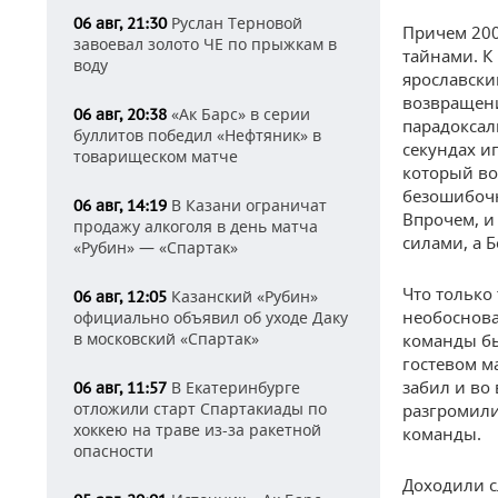
Руслан Терновой
06 авг, 21:30
Причем 200
завоевал золото ЧЕ по прыжкам в
тайнами. К
воду
ярославски
возвращени
«Ак Барс» в серии
06 авг, 20:38
парадоксал
буллитов победил «Нефтяник» в
секундах и
товарищеском матче
который во
безошибочн
В Казани ограничат
06 авг, 14:19
Впрочем, и
продажу алкоголя в день матча
силами, а 
«Рубин» — «Спартак»
Что только
Казанский «Рубин»
06 авг, 12:05
необоснова
официально объявил об уходе Даку
в московский «Спартак»
команды бы
гостевом м
забил и во 
В Екатеринбурге
06 авг, 11:57
отложили старт Спартакиады по
разгромили
хоккею на траве из-за ракетной
команды.
опасности
Доходили с