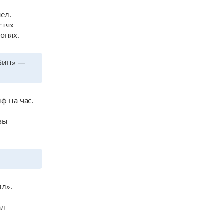
ел.
стях.
опях.
убин» —
иф на час.
Увы
ил».
ал