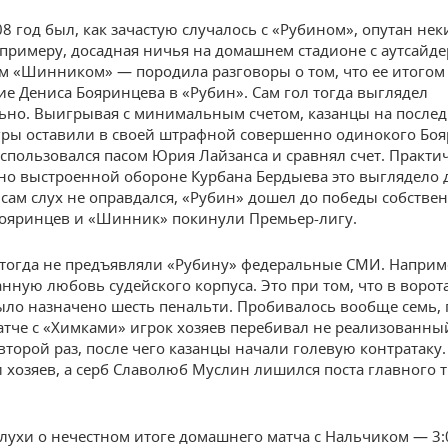
8 год был, как зачастую случалось с «Рубином», опутан не
 примеру, досадная ничья на домашнем стадионе с аутсайд
м «Шинником» — породила разговоры о том, что ее итогом
е Дениса Бояринцева в «Рубин». Сам гол тогда выглядел
ьно. Выигрывая с минимальным счетом, казанцы на после
гры оставили в своей штрафной совершенно одинокого Боя
спользовался пасом Юрия Лайзанса и сравнял счет. Практи
о выстроенной обороне Курбана Бердыева это выглядело 
 сам слух не оправдался, «Рубин» дошел до победы собств
Бояринцев и «Шинник» покинули Премьер-лигу.
 тогда не предъявляли «Рубину» федеральные СМИ. Наприм
нную любовь судейского корпуса. Это при том, что в ворот
ло назначено шесть пенальти. Пробивалось вообще семь, 
атче с «Химками» игрок хозяев перебивал не реализованный
второй раз, после чего казанцы начали голевую контратаку.
 хозяев, а серб Славолюб Муслин лишился поста главного 
лухи о нечестном итоге домашнего матча с Нальчиком — 3:0