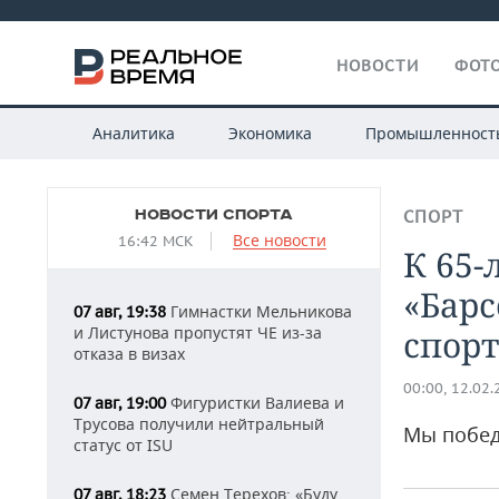
НОВОСТИ
ФОТО
Аналитика
Экономика
Промышленност
НОВОСТИ СПОРТА
СПОРТ
Все новости
16:42 МСК
К 65-
«Барс
Гимнастки Мельникова
07 авг, 19:38
и Листунова пропустят ЧЕ из-за
спорт
отказа в визах
00:00, 12.02
Фигуристки Валиева и
07 авг, 19:00
Трусова получили нейтральный
Мы побед
статус от ISU
Семен Терехов: «Буду
07 авг, 18:23