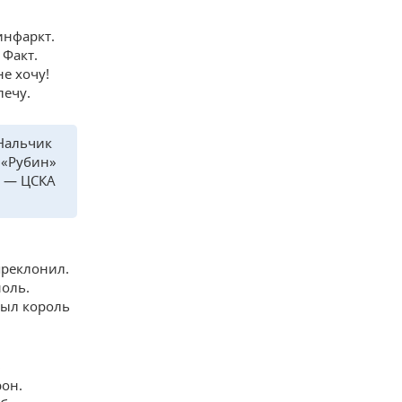
инфаркт.
 Факт.
не хочу!
лечу.
 Нальчик
 «Рубин»
» — ЦСКА
преклонил.
ноль.
был король
»
рон.