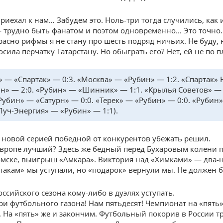
приехал к нам… Забудем это. Ноль-три тогда случились, как 
 трудно быть фанатом и поэтом одновременно… Это точно.
расно рифмы я не стану про шесть подряд ничьих. Не буду, 
сила перчатку Татарстану. Но обыграть его? Нет, ей не по п
» — «Спартак» — 0:3. «Москва» — «Рубин» — 1:2. «Спартак»
н» — 2:0. «Рубин» — «Шинник» — 1:1. «Крылья Советов» —
«Рубин» — «Сатурн» — 0:0. «Терек» — «Рубин» — 0:0. «Рубин
«Луч-Энергия» — «Рубин» — 1:1).
 новой серией победной от конкурентов убежать решил.
Европе лучший? Здесь же бедный перед Бухаровым колени 
омске, выигрыш «Амкара». Виктория над «Химками» — два-
такам» мы уступали, но «подарок» вернули мы. Не должен 
ссийского сезона кому-либо в дуэлях уступать.
и футбольного газона! Нам пятьдесят! Чемпионат на «пять
 На «пять» же и закончим. Футбольный покорив в России т