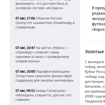
доказывать, что достоин быть в
В пред
основном составе «Ак Барса»
редакц
Сборная России
экскур
07 авг, 17:06
пропустит шахматную Олимпиаду в
футбол
Самарканде
«Барсе
На матче «Рубин» —
07 авг, 10:47
Золотые 
«Оренбург» изменят схему
парковок в связи с проведением
«Новой волны»
С выхода в
побед, вкл
Парафехтовальщики
Кубки Росси
07 авг, 10:00
Татарстана получили финансовую
победу над
поддержку для закупки экипировки
дистанции,
баталиях, 
Анвар Гатиятулин:
07 авг, 09:51
востребова
«Молодежь старается, для нас это
2008 года 
главное»
Гекдениза 