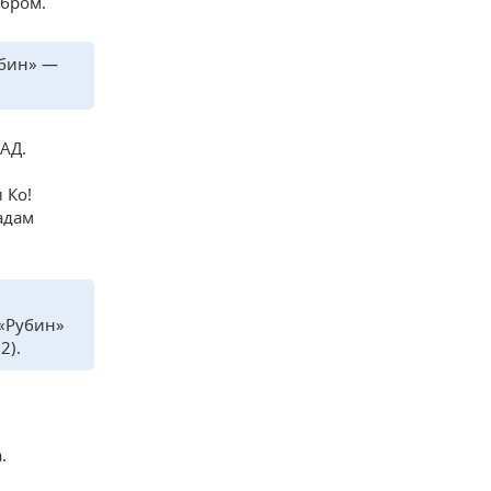
ебром.
убин» —
АД.
 Ко!
адам
 «Рубин»
2).
.