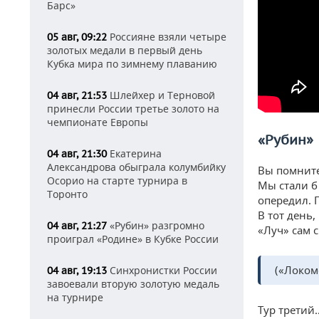
Барс»
Россияне взяли четыре
05 авг, 09:22
золотых медали в первый день
Кубка мира по зимнему плаванию
Шлейхер и Терновой
04 авг, 21:53
принесли России третье золото на
чемпионате Европы
«
Рубин
»
Екатерина
04 авг, 21:30
Александрова обыграла колумбийку
Вы помните
Осорио на старте турнира в
Мы стали б
Торонто
опередил. 
В тот день,
«Рубин» разгромно
04 авг, 21:27
«Луч» сам 
проиграл «Родине» в Кубке России
(«Локом
Синхронистки России
04 авг, 19:13
завоевали вторую золотую медаль
на турнире
Тур третий