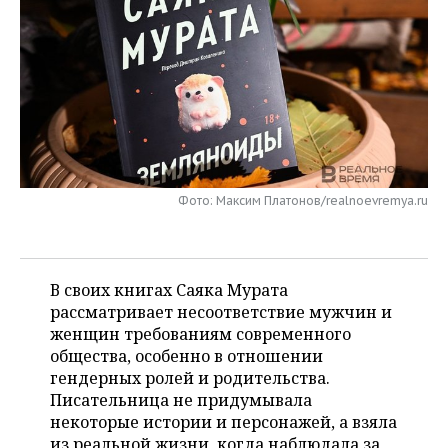
НЕФТЕХИМИЯ
РОЗНИЧНАЯ ТОРГОВЛЯ
НОВОСТИ ТЕХНОЛОГИЙ
МЕРОПРИЯТИЯ
НЕФТЬ
ТРАНСПОРТ
IT
НОВОСТИ МЕРОПРИЯТИЙ
СПОРТ
ОПК
УСЛУГИ
МЕДИА
ВЫЕЗДНАЯ РЕДАКЦИЯ
НОВОСТИ СПОРТА
ОБЩЕСТВО
ЭНЕРГЕТИКА
ТЕЛЕКОММУНИКАЦИИ
БИЗНЕС-БРАНЧИ
ФУТБОЛ
НОВОСТИ ОБЩЕСТВА
ФОТОГАЛЕРЕЯ
Фото: Максим Платонов/realnoevremya.ru
ONLINE-КОНФЕРЕНЦИИ
ХОККЕЙ
ВЛАСТЬ
СЮЖЕТЫ
ОТКРЫТАЯ ЛЕКЦИЯ
БАСКЕТБОЛ
ИНФРАСТРУКТУРА
СПРАВОЧНИК
В своих книгах Саяка Мурата
рассматривает несоответствие мужчин и
ВОЛЕЙБОЛ
ИСТОРИЯ
СПИСОК ПЕРСОН
ПОЛНАЯ ВЕРСИЯ
женщин требованиям современного
общества, особенно в отношении
КИБЕРСПОРТ
КУЛЬТУРА
СПИСОК КОМПАНИЙ
гендерных ролей и родительства.
Писательница не придумывала
ФИГУРНОЕ КАТАНИЕ
МЕДИЦИНА
некоторые истории и персонажей, а взяла
из реальной жизни, когда наблюдала за