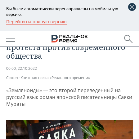
Вы были автоматически перенаправлены на мобильную
версию.
Перейти на полную версию
РЕГИОНЫ
ОБЩЕСТВО
Дикая и наивная история
БАШКОРТОСТАН
НОВОСТИ
протеста против современного
ТАТАРСТАН
АНАЛИТИКА
общества
УДМУРТИЯ
НОВОСТИ АНАЛИТИКИ
ЭКОНОМИКА
00:00, 22.10.2022
Сюжет:
Книжная полка «Реального времени»
ДЕКЛАРАЦИИ О ДОХОДАХ
НОВОСТИ ЭКОНОМИКИ
ПРОМЫШЛЕННОСТЬ
«Земляноиды» — это второй переведенный на
КОРОЛИ ГОСЗАКАЗА ПФО
ФИНАНСЫ
НОВОСТИ
НЕДВИЖИМОСТЬ
русский язык роман японской писательницы Саяки
ПРОМЫШЛЕННОСТИ
Мураты
ВУЗЫ ТАТАРСТАНА
БАНКИ
НОВОСТИ НЕДВИЖИМОСТИ
АВТО
АГРОПРОМ
КОМУ ПРИНАДЛЕЖАТ
БЮДЖЕТ
НОВОСТИ АВТО
БИЗНЕС
ТОРГОВЫЕ ЦЕНТРЫ
МАШИНОСТРОЕНИЕ
ТАТАРСТАНА
ИНВЕСТИЦИИ
НОВОСТИ БИЗНЕСА
ТЕХНОЛОГИИ