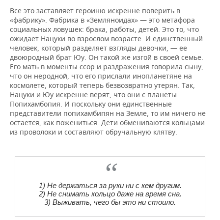
Все это заставляет героиню искренне поверить в
«фабрику». Фабрика в «Земляноидах» — это метафора
социальных ловушек: брака, работы, детей. Это то, что
ожидает Нацуки во взрослом возрасте. И единственный
человек, который разделяет взгляды девочки, — ее
двоюродный брат Юу. Он такой же изгой в своей семье.
Его мать в моменты ссор и раздражения говорила сыну,
что он неродной, что его прислали инопланетяне на
космолете, который теперь безвозвратно утерян. Так,
Нацуки и Юу искренне верят, что они с планеты
Попихамбопия. И поскольку они единственные
представители попихамбипян на Земле, то им ничего не
остается, как пожениться. Дети обмениваются кольцами
из проволоки и составляют обручальную клятву.
1) Не держаться за руки ни с кем другим.
2) Не снимать кольцо даже на время сна.
3) Выживать, чего бы это ни стоило.