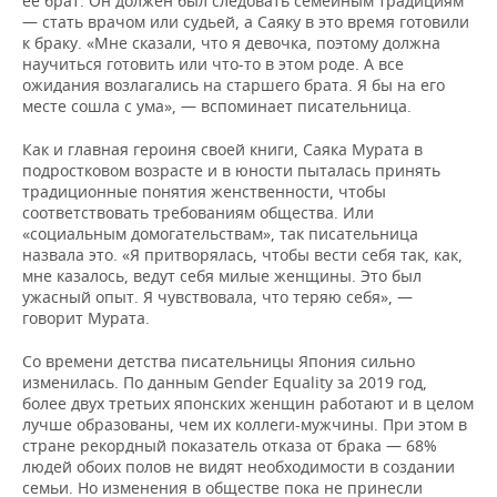
ее брат. Он должен был следовать семейным традициям
— стать врачом или судьей, а Саяку в это время готовили
к браку. «Мне сказали, что я девочка, поэтому должна
научиться готовить или что-то в этом роде. А все
ожидания возлагались на старшего брата. Я бы на его
месте сошла с ума», — вспоминает писательница.
Как и главная героиня своей книги, Саяка Мурата в
подростковом возрасте и в юности пыталась принять
традиционные понятия женственности, чтобы
соответствовать требованиям общества. Или
«социальным домогательствам», так писательница
назвала это. «Я притворялась, чтобы вести себя так, как,
мне казалось, ведут себя милые женщины. Это был
ужасный опыт. Я чувствовала, что теряю себя», —
говорит Мурата.
Со времени детства писательницы Япония сильно
изменилась. По данным Gender Equality за 2019 год,
более двух третьих японских женщин работают и в целом
лучше образованы, чем их коллеги-мужчины. При этом в
стране рекордный показатель отказа от брака — 68%
людей обоих полов не видят необходимости в создании
семьи. Но изменения в обществе пока не принесли