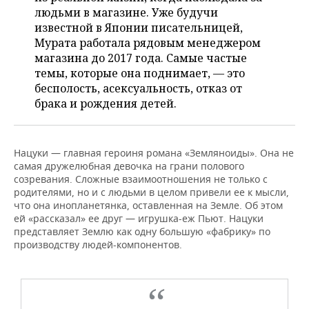
ВОДНЫЕ ВИДЫ СПОРТА
ОБРАЗОВАНИЕ
людьми в магазине. Уже будучи
известной в Японии писательницей,
ХОККЕЙ С МЯЧОМ
ПРОИСШЕСТВИЯ
Мурата работала рядовым менеджером
магазина до 2017 года. Самые частые
темы, которые она поднимает, — это
бесполость, асексуальность, отказ от
брака и рождения детей.
Нацуки — главная героиня романа «Земляноиды». Она не
самая дружелюбная девочка на грани полового
созревания. Сложные взаимоотношения не только с
родителями, но и с людьми в целом привели ее к мысли,
что она инопланетянка, оставленная на Земле. Об этом
ей «рассказал» ее друг — игрушка-еж Пьют. Нацуки
представляет Землю как одну большую «фабрику» по
производству людей-компонентов.