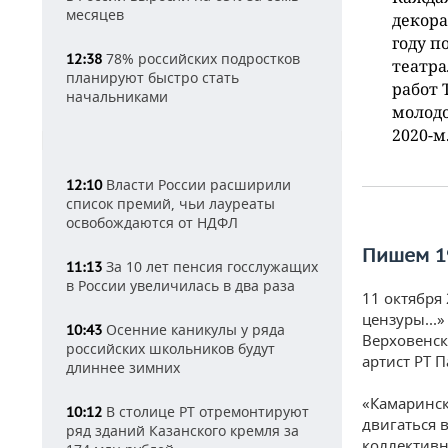
месяцев
декора
году п
78% российских подростков
12:38
театра
планируют быстро стать
работ 
начальниками
молодо
2020-м
Власти России расширили
12:10
список премий, чьи лауреаты
освобождаются от НДФЛ
Пишем 19
За 10 лет пенсия госслужащих
11:13
в России увеличилась в два раза
11 октября 
цензуры...
Осенние каникулы у ряда
10:43
Верховенск
российских школьников будут
артист РТ П
длиннее зимних
«Камаринск
В столице РТ отремонтируют
10:12
двигаться 
ряд зданий Казанского кремля за
коллективн