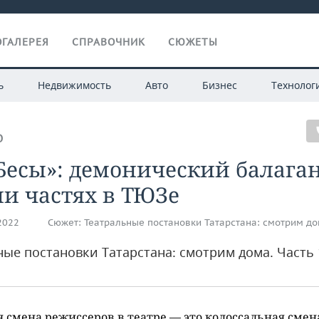
ГАЛЕРЕЯ
СПРАВОЧНИК
СЮЖЕТЫ
ь
Недвижимость
Авто
Бизнес
Технолог
О
Бесы»: демонический балаган
и частях в ТЮЗе
.2022
Сюжет:
Театральные постановки Татарстана: смотрим д
ные постановки Татарстана: смотрим дома. Часть 
 смена режиссеров в театре — это колоссальная смен