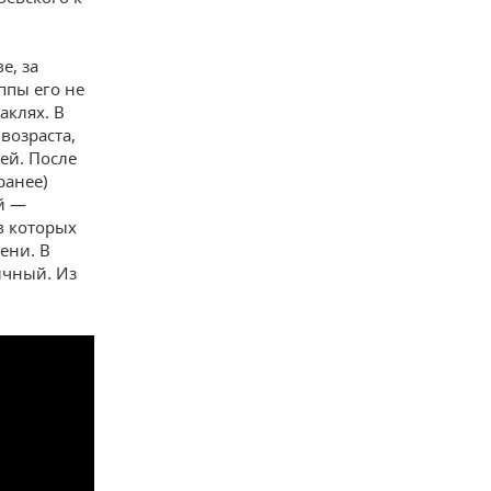
е, за
ппы его не
аклях. В
возраста,
ей. После
ранее)
й —
в которых
ени. В
ичный. Из