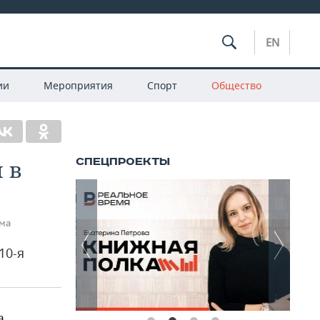
EN
ии
Мероприятия
Спорт
Общество
 в
ома
10-я
а