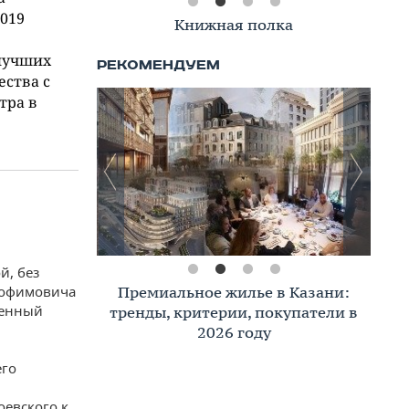
2019
Книжная полка
 лучших
ества с
тра в
й, без
Трофимовича
Премиальное жилье в Казани:
женный
тренды, критерии, покупатели в
2026 году
его
оевского к