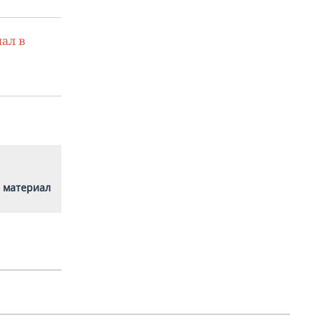
ал в
 материал