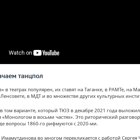
ачаем танцпол
в» в театрах популярен, их ставят на Таганке, в РАМТе, на М
 Ленсовете, в МДТ и во множестве других культурных инсти
 в том варианте, который ТЮЗ в декабре 2021 года выложил 
 «Монологом в восьми частях». Это риторический разговор
где вопросы 1860-го рифмуются с 2020-ми.
 Имамутдинова во многом перекликается с работой Сергея 