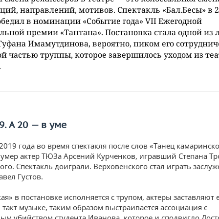
ций, направлений, мотивов. Спектакль «Бал.Бесы» в 
обедил в номинации «Событие года» VII Ежегодной
льной премии «Тантана». Постановка стала одной из
Туфана Имамутдинова, вероятно, пиком его сотруднич
й частью труппы, которое завершилось уходом из теа
.
. А 20 — в уме
2019 года во время спектакля после слов «Танец камаринско
» умер актер ТЮЗа Арсений Курченков, игравший Степана 
ого. Спектакль доиграли. Верховенского стал играть заслу
авел Густов.
ая» в постановке исполняется с трупом, актеры заставляют 
в такт музыке, таким образом выстраивается ассоциация с
ым убийством студента Иванова, которое и сподвигло Дост