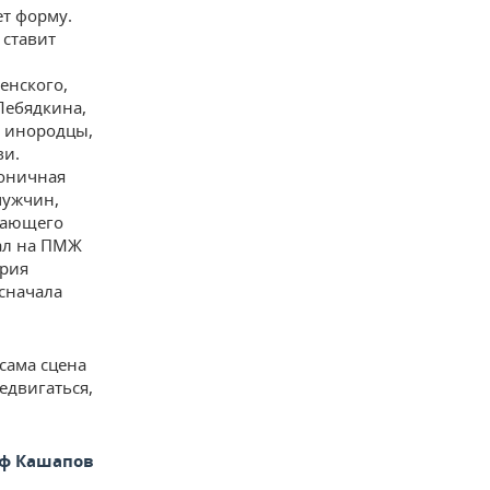
ет форму.
 ставит
енского,
Лебядкина,
, инородцы,
ви.
коничная
мужчин,
нающего
хал на ПМЖ
ария
сначала
сама сцена
едвигаться,
ф Кашапов