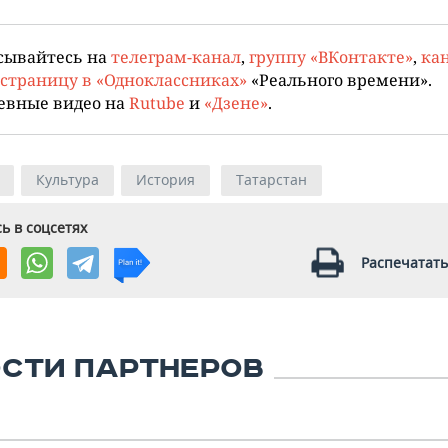
сывайтесь на
телеграм-канал
,
группу «ВКонтакте»
,
кан
страницу в «Одноклассниках»
«Реального времени».
евные видео на
Rutube
и
«Дзене»
.
Культура
История
Татарстан
ь в соцсетях
Распечатать
СТИ ПАРТНЕРОВ