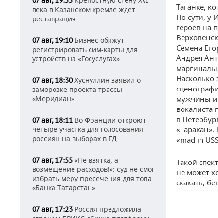
Крепостную стену XVI
07 авг, 19:55
Таганке, к
века в Казанском кремле ждет
По сути, у
реставрация
героев на
Верховенск
Бизнес обяжут
07 авг, 19:10
Семена Его
регистрировать сим-карты для
Андрея Ант
устройств на «Госуслугах»
маргиналы,
Насколько 
Хуснуллин заявил о
07 авг, 18:30
сценографи
заморозке проекта трассы
«Меридиан»
мужчины иг
вокалиста 
в Петербур
Во Франции откроют
07 авг, 18:11
четыре участка для голосования
«Таракан».
россиян на выборах в ГД
«mad in USS
«Не взятка, а
07 авг, 17:55
Такой спек
возмещение расходов!»: суд не смог
не может х
избрать меру пресечения для топа
скакать, бе
«Банка Татарстан»
Россия предложила
07 авг, 17:23