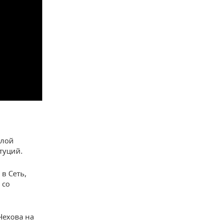
алой
туций.
в Сеть,
 со
Чехова на