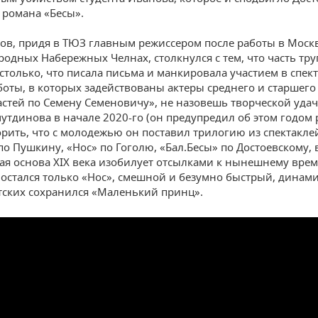
романа «Бесы».
в, придя в ТЮЗ главным режиссером после работы в Москв
родных Набережных Челнах, столкнулся с тем, что часть тру
столько, что писала письма и манкировала участием в спект
аботы, в которых задействованы актеры среднего и старшего 
астей по Семену Семеновичу», не назовешь творческой удач
утдинова в начале 2020-го (он предупредил об этом годом 
рить, что с молодежью он поставил трилогию из спектакле
по Пушкину, «Нос» по Гоголю, «Бал.Бесы» по Достоевскому, 
ая основа XIX века изобилует отсылками к нынешнему врем
 остался только «Нос», смешной и безумно быстрый, динам
тских сохранился «Маленький принц».