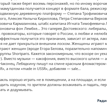
оторый также берет восемь персонажей, но по-иному вороча
 Имамутдинова получается концерт в формате бала, режиссер
 подвижную деревянную платформу — Степана Трофимовича
ого, Алексея Нилыча Кириллова, Петра Степановича Верхов
ровича Кармазинова, штабс-капитана Игната Тимофеевича 
оновича фон Лембке... Это галерея Достоевского: либералы
 провокаторы, которые говорят о России, о любви и нелюб
эффектным получится это признание, зависит от актера, ла
я не дает прикрыться внешним лоском. Женщины играют 
рают женщин (вроде Егора Белова, поразительно напоми
группы Shortparis. Кажется закономерным, что вскоре он уе
г). Вместо музыки — какофония, вместо высокого штиля — 
 Наконец, Лебядкину пишут на спине красным фломастером 
R», а потом «made in USSR», добавляя — sale...
такль хорошо играть не в помещении, а на площади, и если 
одить ходуном, то зрители должны вскакивать и падать, пер
гать и додумывать.
Ради