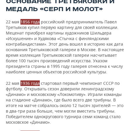
ОСНОВАНИЕ ТРЕТЬЯКОВКИ И
МЕДАЛЬ «СЕРП И МОЛОТ»
22 мая
1856 года
российский предприниматель Павел
Третьяков купил первую картину для своей коллекции.
Меценат приобрел картины художников Шильдера
«Искушение» и Худякова «Стычка с финляндскими
контрабандистами». Этот день вошел в историю как дата
основания Третьяковской галереи в Москве. В настоящее
время коллекция Третьяковской галереи насчитывает
более 100 тысяч произведений искусства. Указом
президента страны в 1995 году галерея отнесена к числу
наиболее ценных объектов российской культуры.
22 мая
1936 года
стартовал первый чемпионат СССР по
футболу. Открывать сезон доверили ленинградскому
«Динамо» и московскому «Локомотиву». Играли команды
на стадионе «Динамо», где было всего две трибуны. В
итоге на матче собралось около 12 тысяч зрителей — это
в два-три раза больше, чем могли вместить трибуны.
Победителем однокругового турнира семи команд стало
московское «Динамо».