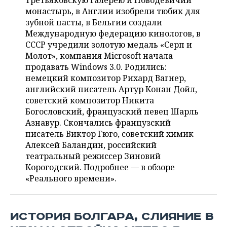
Третьяковскую галерею и Новодевичий
НЕФТЕХИМИЯ
монастырь, в Англии изобрели тюбик для
РОЗНИЧНАЯ ТОРГОВЛЯ
НОВОСТИ ТЕХНОЛОГИЙ
МЕРОПРИЯТИЯ
зубной пасты, в Бельгии создали
НЕФТЬ
Международную федерацию кинологов, в
ТРАНСПОРТ
IT
НОВОСТИ МЕРОПРИЯТИЙ
СПОРТ
СССР учредили золотую медаль «Серп и
ОПК
Молот», компания Microsoft начала
УСЛУГИ
МЕДИА
ВЫЕЗДНАЯ РЕДАКЦИЯ
НОВОСТИ СПОРТА
ОБЩЕСТВО
продавать Windows 3.0. Родились:
ЭНЕРГЕТИКА
немецкий композитор Рихард Вагнер,
ТЕЛЕКОММУНИКАЦИИ
БИЗНЕС-БРАНЧИ
ФУТБОЛ
НОВОСТИ ОБЩЕСТВА
английский писатель Артур Конан Дойл,
ФОТОГАЛЕРЕЯ
советский композитор Никита
Богословский, французский певец Шарль
ONLINE-КОНФЕРЕНЦИИ
ХОККЕЙ
ВЛАСТЬ
СЮЖЕТЫ
Азнавур. Скончались французский
писатель Виктор Гюго, советский химик
ОТКРЫТАЯ ЛЕКЦИЯ
БАСКЕТБОЛ
ИНФРАСТРУКТУРА
СПРАВОЧНИК
Алексей Баландин, российский
театральный режиссер Зиновий
ВОЛЕЙБОЛ
ИСТОРИЯ
СПИСОК ПЕРСОН
ПОЛНАЯ ВЕРСИЯ
Корогодский. Подробнее — в обзоре
«Реального времени».
КИБЕРСПОРТ
КУЛЬТУРА
СПИСОК КОМПАНИЙ
ФИГУРНОЕ КАТАНИЕ
МЕДИЦИНА
ИСТОРИЯ БОЛГАРА, СЛИЯНИЕ В