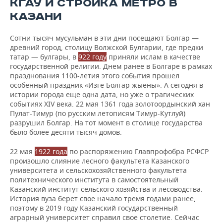
КГАУ И СТРОЙКА МЕТРО В
ВОДНЫЕ ВИДЫ СПОРТА
ОБРАЗОВАНИЕ
КАЗАНИ
ХОККЕЙ С МЯЧОМ
ПРОИСШЕСТВИЯ
Сотни тысяч мусульман в эти дни посещают Болгар —
древний город, столицу Волжской Булгарии, где предки
татар — булгары, в
922 году
приняли ислам в качестве
государственной религии. Днем ранее в Болгаре в рамках
празднования 1100-летия этого события прошел
особенный праздник «Изге Болгар жыены». А сегодня в
истории города еще одна дата, но уже о трагических
событиях XIV века. 22 мая 1361 года золотоордынский хан
Пулат-Тимур (по русским летописям Тимур-Кутлуй)
разрушил Болгар. На тот момент в столице государства
было более десяти тысяч домов.
22 мая
1922 года
по распоряжению Главпрофобра РСФСР
произошло слияние лесного факультета Казанского
университета и сельскохозяйственного факультета
политехнического института в самостоятельный
Казанский институт сельского хозяйства и лесоводства.
История вуза берет свое начало тремя годами ранее,
поэтому в 2019 году Казанский государственный
аграрный университет справил свое столетие. Сейчас