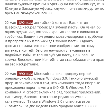
плавал судовым врачом в Арктику на китобойном судне, в
Южную и Западную Африку, служил полевым хирургом во
время англо-бурской войны.
22 мая
1892 года
английский дантист Вашингтон
Шеффилд изобрел тюбик для зубной пасты. Он узнал об
одном художнике, который хранил краски в оловянных
трубочках. Вашингтон решил модернизировать трубочки
и превратил их в тюбики для зубной пасты. Однако
дантист не запатентовал свое изобретение, поэтому
аптекарь Колгейт быстро научился упаковывать в
подобные тубы не только зубную пасту, но и разные
кремы. Впоследствии Колгейт стал стал обладателем прав
на это изобретение.
22 мая
1990 года
Microsoft начала продажу первой
операционной системы Windows 3.0. Технологический
прорыв заключался в том, что компания тогда впервые
преодолела порог памяти в 640 Кб. В Windows 3.0
компания Microsoft включила ряд простых приложений.
Например, блокнот, текстовый редактор Write и
калькулятор. Также в Windows 3.0 появилась игра
«Солитер». За две недели было продано более 100 000