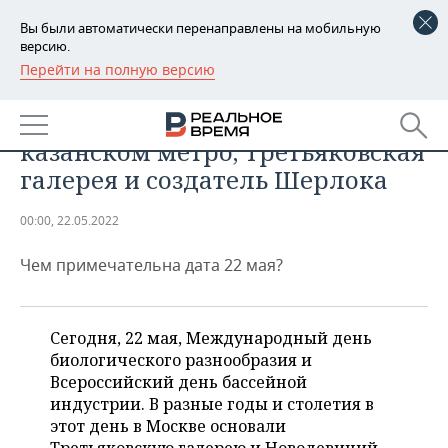
Вы были автоматически перенаправлены на мобильную
версию.
Перейти на полную версию
РЕГИОНЫ
ОБЩЕСТВО
День в истории: «Сююмбике» в
БАШКОРТОСТАН
НОВОСТИ
казанском метро, Третьяковская
ТАТАРСТАН
АНАЛИТИКА
галерея и создатель Шерлока
УДМУРТИЯ
НОВОСТИ АНАЛИТИКИ
ЭКОНОМИКА
00:00, 22.05.2022
ДЕКЛАРАЦИИ О ДОХОДАХ
НОВОСТИ ЭКОНОМИКИ
ПРОМЫШЛЕННОСТЬ
Чем примечательна дата 22 мая?
КОРОЛИ ГОСЗАКАЗА ПФО
ФИНАНСЫ
НОВОСТИ
НЕДВИЖИМОСТЬ
ПРОМЫШЛЕННОСТИ
Сегодня, 22 мая, Международный день
ВУЗЫ ТАТАРСТАНА
БАНКИ
НОВОСТИ НЕДВИЖИМОСТИ
АВТО
биологического разнообразия и
АГРОПРОМ
Всероссийский день бассейной
КОМУ ПРИНАДЛЕЖАТ
БЮДЖЕТ
НОВОСТИ АВТО
БИЗНЕС
индустрии. В разные годы и столетия в
ТОРГОВЫЕ ЦЕНТРЫ
МАШИНОСТРОЕНИЕ
ТАТАРСТАНА
этот день в Москве основали
ИНВЕСТИЦИИ
НОВОСТИ БИЗНЕСА
ТЕХНОЛОГИИ