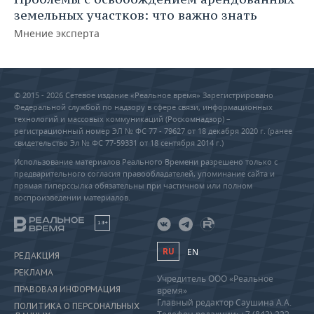
земельных участков: что важно знать
Мнение эксперта
© 2015 - 2026 Сетевое издание «Реальное время» Зарегистрировано
Федеральной службой по надзору в сфере связи, информационных
технологий и массовых коммуникаций (Роскомнадзор) –
регистрационный номер ЭЛ № ФС 77 - 79627 от 18 декабря 2020 г. (ранее
свидетельство Эл № ФС 77-59331 от 18 сентября 2014 г.)
Использование материалов Реального Времени разрешено только с
предварительного согласия правообладателей, упоминание сайта и
прямая гиперссылка обязательны при частичном или полном
воспроизведении материалов.
18+
RU
EN
РЕДАКЦИЯ
РЕКЛАМА
Учредитель ООО «Реальное
ПРАВОВАЯ ИНФОРМАЦИЯ
время»
Главный редактор Саушина А.А.
ПОЛИТИКА О ПЕРСОНАЛЬНЫХ