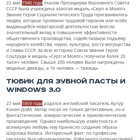
22 мая
1940 года
Указом Президиума Верховного Совета
СССР была учреждена золотая медаль «Серп и Молот».
Звание Героя Социалистического Труда присваивалось
людям, которые проявили трудовой героизм или особо
выдающейся новаторской деятельностью внесли
значительный вклад в повышение эффективности
общественного производства, содействовали подъему
народного хозяйства, науки, культуры, росту могущества
и славы СССР. За всю историю Союза звание Героя
Соцтруда и медаль «Серп и Молот» получили более 20
тысяч человек. Свыше 200 человек были награждены
медалью дважды, а 16 человек — трижды.
ТЮБИК ДЛЯ ЗУБНОЙ ПАСТЫ И
WINDOWS 3.0
22 мая
1859 года
родился английский писатель Артур
Конан Дойл. Автор писал не только детективные, но и
фантастические, юмористические и приключенческие
произведения. Однако наибольшую известность и
всемирную любовь ему принесло создание образа
Шерлока Холмса. Интересный факт: по профессии
писатель был офтальмологом. Дойл много путешествовал,