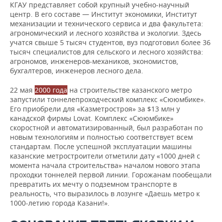
КГАУ представляет собой крупный учебно-научный
центр. В его составе — Институт экономики, Институт
механизации и технического сервиса и два факультета:
агрономический и лесного хозяйства и экологии. Здесь
учатся свыше 5 тысяч студентов, вуз подготовил более 36
тысяч специалистов для сельского и лесного хозяйства:
агрономов, инженеров-механиков, экономистов,
бухгалтеров, инженеров лесного дела.
22 мая
2000 года
на строительстве казанского метро
запустили тоннелепроходческий комплекс «Сююмбике».
Его приобрели для «Казметростроя» за $13 млн у
канадской фирмы Lovat. Комплекс «Сююмбике»
скоростной и автоматизированный, был разработан по
новым технологиям и полностью соответствует всем
стандартам. После успешной эксплуатации машины
казанские метростроители отметили дату «1000 дней с
момента начала строительства» началом нового этапа
проходки тоннелей первой линии. Горожанам пообещали
превратить их мечту о подземном транспорте в
реальность, что выразилось в лозунге «Даешь метро к
1000-летию города Казани!».