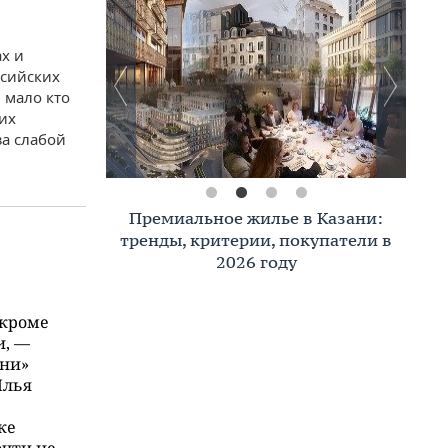
х и
ссийских
 мало кто
их
за слабой
Премиальное жилье в Казани:
тренды, критерии, покупатели в
2026 году
 кроме
и, —
ени»
Илья
ке
очти не