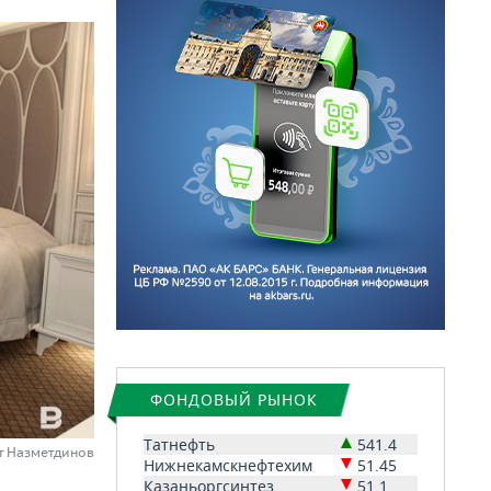
ФОНДОВЫЙ РЫНОК
Татнефть
541.4
ат Назметдинов
Нижнекамскнефтехим
51.45
Казаньоргсинтез
51.1