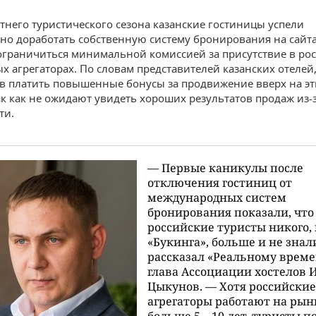
етнего туристического сезона казанские гостиницы успели
но доработать собственную систему бронирования на сайта
граничиться минимальной комиссией за присутствие в ро
х агрегаторах. По словам представителей казанских отелей,
ов платить повышенные бонусы за продвижение вверх на эт
так как не ожидают увидеть хороших результатов продаж из-
ти.
— Первые каникулы после
отключения гостиниц от
международных систем
бронирования показали, что
российские туристы никого,
«Букинга», больше и не знал
рассказал «Реальному врем
глава Ассоциации хостелов 
Цыкунов. — Хотя российские
агрегаторы работают на рын
больше 5—10 лет, туристы п