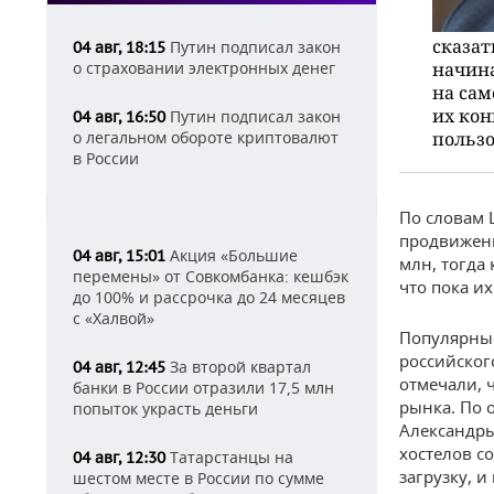
сказат
Путин подписал закон
04 авг, 18:15
о страховании электронных денег
начина
на сам
их кон
Путин подписал закон
04 авг, 16:50
о легальном обороте криптовалют
пользо
в России
По словам 
продвижени
Акция «Большие
04 авг, 15:01
млн, тогда
перемены» от Совкомбанка: кешбэк
что пока и
до 100% и рассрочка до 24 месяцев
с «Халвой»
Популярные
российског
За второй квартал
04 авг, 12:45
отмечали, 
банки в России отразили 17,5 млн
рынка. По 
попыток украсть деньги
Александры
хостелов с
Татарстанцы на
04 авг, 12:30
загрузку, 
шестом месте в России по сумме