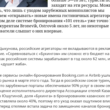
заходят на эти ресурсы. Мож
ь, что лишь с уходом зарубежных монополистов мы
ем «открывать» новые имена гостиничных агрегаторо
ом деле системе бронирования «101 отель» уже точно 1
курентам Bronevik, Оstrovok около 5 лет, но некоторые
ватели слышат о них впервые.
Цыкунова, российские агрегаторы не вкладываются в рекла
е. «Соревноваться с «Букингом» им сложно: его бюджет на
 как российские системы зарабатывают в год около $2 млн, и
х «душит жаба».
 сервисы онлайн-бронирования Booking.com и Airbnb ушли
о рынка в марте этого года. Тогда в российском союзе тури
что зарубежные порталы обеспечивали 90% услуг в своем се
оценке исполнительного директора Ассоциации отелей Каза
 Юшутиной, доля «Букинга» в бронированиях казанских от
оставляла около 40%, поэтому его уход оказал ощутимое вл
и перед отелями встала задача по замещению каналов брони