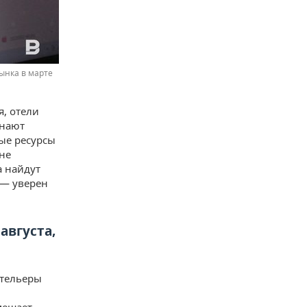
ынка в марте
я, отели
инают
ные ресурсы
не
а найдут
, — уверен
августа,
отельеры