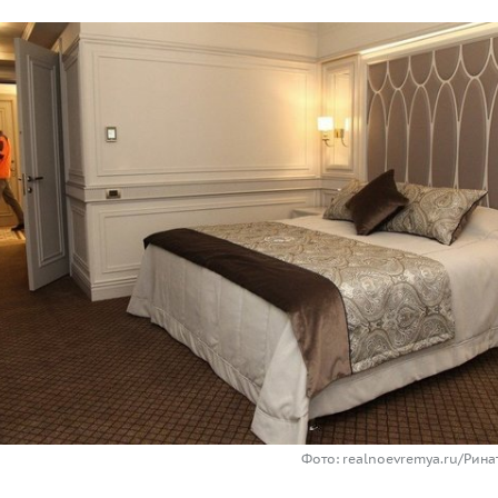
Фото: realnoevremya.ru/Рин