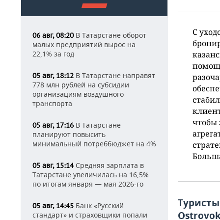
С уход
В Татарстане оборот
06 авг, 08:20
бронир
малых предприятий вырос на
22,1% за год
казанс
помощь
В Татарстане направят
05 авг, 18:12
разоча
778 млн рублей на субсидии
обеспе
организациям воздушного
стабил
транспорта
клиент
чтобы 
В Татарстане
05 авг, 17:16
агрега
планируют повысить
минимальный потреббюджет на 4%
страте
Больш
Средняя зарплата в
05 авг, 15:14
Татарстане увеличилась на 16,5%
по итогам января — мая 2026-го
Туристы 
Банк «Русский
05 авг, 14:45
Оstrovo
стандарт» и страховщики попали