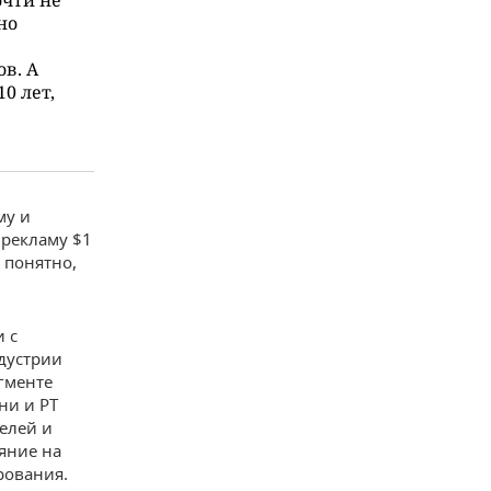
но
в. А
0 лет,
му и
 рекламу $1
 понятно,
 с
ндустрии
гменте
ни и РТ
елей и
ияние на
рования.