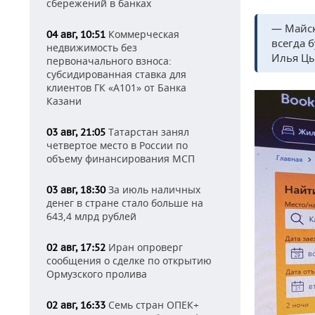
сбережений в банках
— Майск
Коммерческая
04 авг, 10:51
всегда 
недвижимость без
Илья Цы
первоначального взноса:
субсидированная ставка для
клиентов ГК «А101» от Банка
Казани
Татарстан занял
03 авг, 21:05
четвертое место в России по
объему финансирования МСП
За июль наличных
03 авг, 18:30
денег в стране стало больше на
643,4 млрд рублей
Иран опроверг
02 авг, 17:52
сообщения о сделке по открытию
Ормузского пролива
Семь стран ОПЕК+
02 авг, 16:33