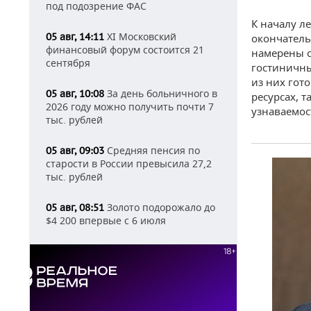
под подозрение ФАС
К началу л
XI Московский
05 авг, 14:11
окончатель
финансовый форум состоится 21
намерены о
сентября
гостиничны
из них гот
За день больничного в
05 авг, 10:08
ресурсах, 
2026 году можно получить почти 7
узнаваемос
тыс. рублей
Средняя пенсия по
05 авг, 09:03
старости в России превысила 27,2
тыс. рублей
Золото подорожало до
05 авг, 08:51
$4 200 впервые с 6 июля