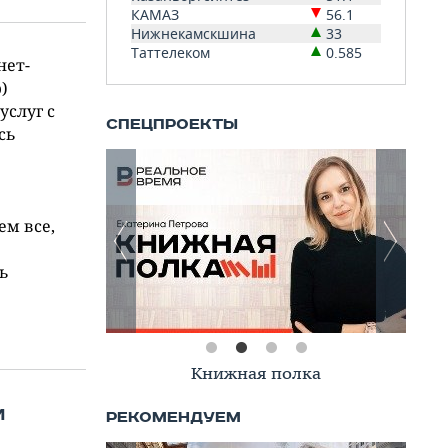
КАМАЗ
56.1
Нижнекамскшина
33
Таттелеком
0.585
нет-
)
слуг с
сь
ем все,
ть
Книжная полка
и