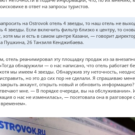
ют неточности в подаче информации, что, по их мнению, 
оисковике в ответ на запросы туристов.
апросить на Оstrovok отель 4 звезды, то наш отель не выхо
ть 4 звезды. Если включить фильтр близко к центру, то снов
, хотя мы и есть в самом центре Казани, — говорит директо
на Пушкина, 26 Танзиля Кенджибаева.
ам, отель реанимировал эту площадку продаж из-за внезапн
«Тогда обнаружили — о нас написано, что отель работает бе
, хотя мы имеем 4 звезды. Обнаружив эту неточность, неодн
 исправить, но это до сих пор не сделали. Я спрашиваю мен
 закрыть аккаунт, открыть новый и обновить информацию?
отвечают мне. — В порядке очереди, вы на обслуживании». 
ация о нас не изменилась», — посетовала она в разговоре 
 временем».