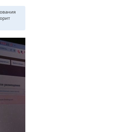
рования
ворит