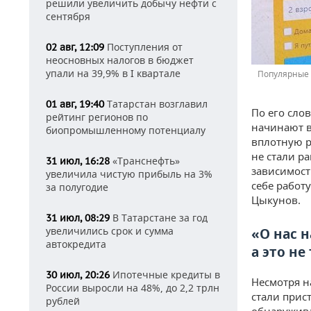
решили увеличить добычу нефти с
сентября
Поступления от
02 авг, 12:09
неосновных налогов в бюджет
упали на 39,9% в I квартале
Популярные 
Татарстан возглавил
01 авг, 19:40
По его сло
рейтинг регионов по
начинают в
биопромышленному потенциалу
вплотную р
не стали р
«Транснефть»
31 июл, 16:28
зависимости
увеличила чистую прибыль на 3%
себе работу
за полугодие
Цыкунов.
В Татарстане за год
31 июл, 08:29
увеличились срок и сумма
«О нас н
автокредита
а это не
Ипотечные кредиты в
30 июл, 20:26
Несмотря н
России выросли на 48%, до 2,2 трлн
стали прис
рублей