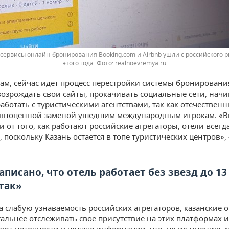
сервисы онлайн-бронирования Booking.com и Airbnb ушли с российского р
этого года. Фото: realnoevremya.ru
вам, сейчас идет процесс перестройки системы бронировани
озрождать свои сайты, прокачивать социальные сети, нач
аботать с туристическими агентствами, так как отечествен
авноценной заменой ушедшим международным игрокам. «В
 от того, как работают российские агрегаторы, отели всегд
, поскольку Казань остается в топе туристических центров»
аписано, что отель работает без звезд до 13 
 так»
а слабую узнаваемость российских агрегаторов, казанские 
тальнее отслеживать свое присутствие на этих платформах и