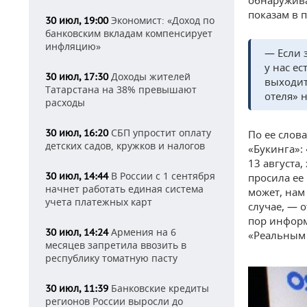
обнаружива
показам в п
Экономист: «Доход по
30 июл, 19:00
банковским вкладам компенсирует
инфляцию»
— Если з
у нас ес
Доходы жителей
30 июл, 17:30
выходит
Татарстана на 38% превышают
отеля» 
расходы
СБП упростит оплату
30 июл, 16:20
По ее слов
детских садов, кружков и налогов
«Букинга»: 
13 августа
В России с 1 сентября
30 июл, 14:44
просила ее
начнет работать единая система
может, нам
учета платежных карт
случае, — 
пор информ
Армения на 6
30 июл, 14:24
«Реальным
месяцев запретила ввозить в
республику томатную пасту
Банковские кредиты
30 июл, 11:39
регионов России выросли до