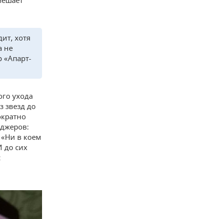
мешает
дит, хотя
а не
р «Апарт-
ого ухода
з звезд до
ократно
еджеров:
 «Ни в коем
И до сих
с