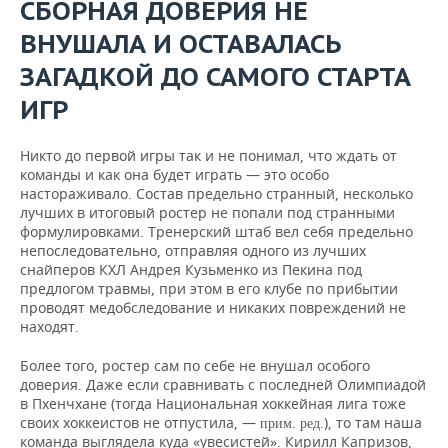
ВОДНЫЕ ВИДЫ СПОРТА
ОБРАЗОВАНИЕ
СБОРНАЯ ДОВЕРИЯ НЕ
ВНУШАЛА И ОСТАВАЛАСЬ
ХОККЕЙ С МЯЧОМ
ПРОИСШЕСТВИЯ
ЗАГАДКОЙ ДО САМОГО СТАРТА
ИГР
Никто до первой игры так и не понимал, что ждать от
команды и как она будет играть — это особо
настораживало. Состав предельно странный, несколько
лучших в итоговый ростер не попали под странными
формулировками. Тренерский штаб вел себя предельно
непоследовательно, отправляя одного из лучших
снайперов КХЛ Андрея Кузьменко из Пекина под
предлогом травмы, при этом в его клубе по прибытии
проводят медобследование и никаких повреждений не
находят.
Более того, ростер сам по себе не внушал особого
доверия. Даже если сравнивать с последней Олимпиадой
в Пхенчхане (тогда Национальная хоккейная лига тоже
своих хоккеистов не отпустила, —
.), то там наша
прим. ред
команда выглядела куда «увесистей». Кирилл Капризов,