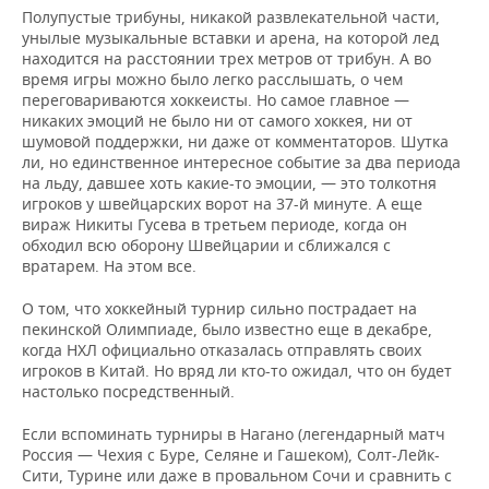
Полупустые трибуны, никакой развлекательной части,
унылые музыкальные вставки и арена, на которой лед
находится на расстоянии трех метров от трибун. А во
время игры можно было легко расслышать, о чем
переговариваются хоккеисты. Но самое главное —
никаких эмоций не было ни от самого хоккея, ни от
шумовой поддержки, ни даже от комментаторов. Шутка
ли, но единственное интересное событие за два периода
на льду, давшее хоть какие-то эмоции, — это толкотня
игроков у швейцарских ворот на 37-й минуте. А еще
вираж Никиты Гусева в третьем периоде, когда он
обходил всю оборону Швейцарии и сближался с
вратарем. На этом все.
О том, что хоккейный турнир сильно пострадает на
пекинской Олимпиаде, было известно еще в декабре,
когда НХЛ официально отказалась отправлять своих
игроков в Китай. Но вряд ли кто-то ожидал, что он будет
настолько посредственный.
Если вспоминать турниры в Нагано (легендарный матч
Россия — Чехия с Буре, Селяне и Гашеком), Солт-Лейк-
Сити, Турине или даже в провальном Сочи и сравнить с