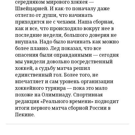
середняком мирового хоккея —
НЕФТЕХИМИЯ
Швейцарией. И как-то поначалу даже
РОЗНИЧНАЯ ТОРГОВЛЯ
НОВОСТИ ТЕХНОЛОГИЙ
МЕРОПРИЯТИЯ
отлегло от души, что начинать
НЕФТЬ
приходится не с чехами. Наша сборная,
ТРАНСПОРТ
IT
НОВОСТИ МЕРОПРИЯТИЙ
СПОРТ
как и все, что происходило вокруг нее в
ОПК
последние недели, большого доверия не
УСЛУГИ
МЕДИА
ВЫЕЗДНАЯ РЕДАКЦИЯ
НОВОСТИ СПОРТА
ОБЩЕСТВО
внушала. Надо было начинать как можно
ЭНЕРГЕТИКА
более плавно. Лед показал, что все
ТЕЛЕКОММУНИКАЦИИ
БИЗНЕС-БРАНЧИ
ФУТБОЛ
НОВОСТИ ОБЩЕСТВА
ФОТОГАЛЕРЕЯ
опасения были оправданными — сегодня
мы увидели довольно посредственный
ONLINE-КОНФЕРЕНЦИИ
ХОККЕЙ
ВЛАСТЬ
СЮЖЕТЫ
хоккей, а судьбу матча решил
единственный гол. Более того, не
ОТКРЫТАЯ ЛЕКЦИЯ
БАСКЕТБОЛ
ИНФРАСТРУКТУРА
СПРАВОЧНИК
впечатляет и сам уровень организации
хоккейного турнира — пока это мало
ВОЛЕЙБОЛ
ИСТОРИЯ
СПИСОК ПЕРСОН
похоже на Олимпиаду. Спортивная
ПОЛНАЯ ВЕРСИЯ
редакция «Реального времени» подводит
итоги первого матча сборной России в
КИБЕРСПОРТ
КУЛЬТУРА
СПИСОК КОМПАНИЙ
Пекине.
ФИГУРНОЕ КАТАНИЕ
МЕДИЦИНА