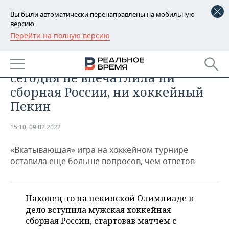
Вы были автоматически перенаправлены на мобильную
версию.
Перейти на полную версию
РЕГИОНЫ
СПОРТ
Удручающее впечатление:
БАШКОРТОСТАН
НОВОСТИ
сегодня не впечатлила ни
ТАТАРСТАН
АНАЛИТИКА
сборная России, ни хоккейный
Пекин
УДМУРТИЯ
НОВОСТИ АНАЛИТИКИ
ЭКОНОМИКА
15:10, 09.02.2022
ДЕКЛАРАЦИИ О ДОХОДАХ
НОВОСТИ ЭКОНОМИКИ
ПРОМЫШЛЕННОСТЬ
«Вкатывающая» игра на хоккейном турнире
КОРОЛИ ГОСЗАКАЗА ПФО
ФИНАНСЫ
НОВОСТИ
НЕДВИЖИМОСТЬ
оставила еще больше вопросов, чем ответов
ПРОМЫШЛЕННОСТИ
ВУЗЫ ТАТАРСТАНА
БАНКИ
НОВОСТИ НЕДВИЖИМОСТИ
АВТО
АГРОПРОМ
Наконец-то на пекинской Олимпиаде в
КОМУ ПРИНАДЛЕЖАТ
БЮДЖЕТ
НОВОСТИ АВТО
БИЗНЕС
ТОРГОВЫЕ ЦЕНТРЫ
МАШИНОСТРОЕНИЕ
дело вступила мужская хоккейная
ТАТАРСТАНА
сборная России, стартовав матчем с
ИНВЕСТИЦИИ
НОВОСТИ БИЗНЕСА
ТЕХНОЛОГИИ