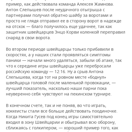
пример, как действовала команда Алексея Жамнова.
Антон Слепышев после неудачного отыгрыша с
партнерами получил обратно шайбу за воротами и
просто не глядя отправил ее в сторону ворот в надежде
на отскок — благо получилось еще удачнее, так как
защитник швейцарцев Энцо Корви коленкой переправил
снаряд в свои ворота.
Во втором периоде швейцарцы только прибавили в
скоростях, а у наших стали проявляться симптомы
паники — начали много удаляться, забыли об атаке, так
что к середине игры швейцарцы уже перебросали
российскую команду — 12:16. Ну а срыв Антона
Слепышева, когда тот на ровном месте «боднул»
швейцарца головой после маленькой провокации, —
лучший показатель, насколько наши парни пока
неуверенно себя чувствуют на пекинском турнире.
В конечном счете, так и не поняв, во что играть,
хоккеисты стали все больше действовать поодиночке.
Когда Никита Гусев под конец игры самостоятельно
входил в зону Швейцарии и обыгрывал всю оборону,
сближаясь с голкипером, — хороший пример того, как