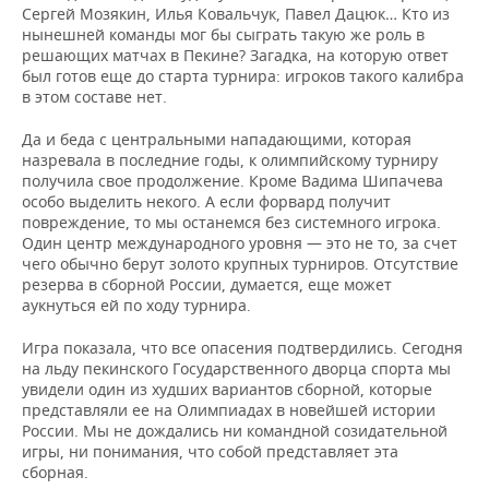
Сергей Мозякин, Илья Ковальчук, Павел Дацюк… Кто из
нынешней команды мог бы сыграть такую же роль в
решающих матчах в Пекине? Загадка, на которую ответ
был готов еще до старта турнира: игроков такого калибра
в этом составе нет.
Да и беда с центральными нападающими, которая
назревала в последние годы, к олимпийскому турниру
получила свое продолжение. Кроме Вадима Шипачева
особо выделить некого. А если форвард получит
повреждение, то мы останемся без системного игрока.
Один центр международного уровня — это не то, за счет
чего обычно берут золото крупных турниров. Отсутствие
резерва в сборной России, думается, еще может
аукнуться ей по ходу турнира.
Игра показала, что все опасения подтвердились. Сегодня
на льду пекинского Государственного дворца спорта мы
увидели один из худших вариантов сборной, которые
представляли ее на Олимпиадах в новейшей истории
России. Мы не дождались ни командной созидательной
игры, ни понимания, что собой представляет эта
сборная.