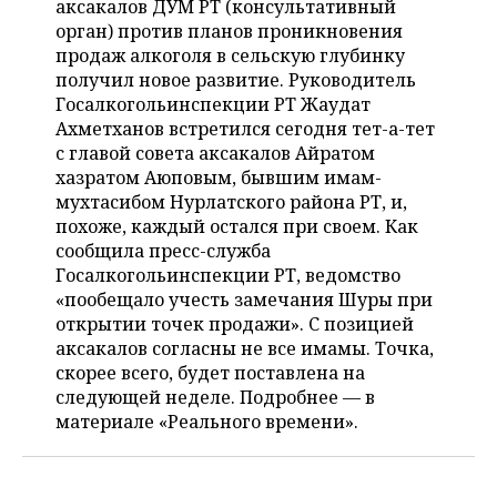
аксакалов ДУМ РТ (консультативный
НЕФТЕХИМИЯ
орган) против планов проникновения
РОЗНИЧНАЯ ТОРГОВЛЯ
НОВОСТИ ТЕХНОЛОГИЙ
МЕРОПРИЯТИЯ
продаж алкоголя в сельскую глубинку
НЕФТЬ
получил новое развитие. Руководитель
ТРАНСПОРТ
IT
НОВОСТИ МЕРОПРИЯТИЙ
СПОРТ
Госалкогольинспекции РТ Жаудат
ОПК
Ахметханов встретился сегодня тет-а-тет
УСЛУГИ
МЕДИА
ВЫЕЗДНАЯ РЕДАКЦИЯ
НОВОСТИ СПОРТА
ОБЩЕСТВО
c главой совета аксакалов Айратом
ЭНЕРГЕТИКА
хазратом Аюповым, бывшим имам-
ТЕЛЕКОММУНИКАЦИИ
БИЗНЕС-БРАНЧИ
ФУТБОЛ
НОВОСТИ ОБЩЕСТВА
ФОТОГАЛЕРЕЯ
мухтасибом Нурлатского района РТ, и,
похоже, каждый остался при своем. Как
ONLINE-КОНФЕРЕНЦИИ
ХОККЕЙ
ВЛАСТЬ
СЮЖЕТЫ
сообщила пресс-служба
Госалкогольинспекции РТ, ведомство
ОТКРЫТАЯ ЛЕКЦИЯ
БАСКЕТБОЛ
ИНФРАСТРУКТУРА
СПРАВОЧНИК
«пообещало учесть замечания Шуры при
открытии точек продажи». С позицией
ВОЛЕЙБОЛ
ИСТОРИЯ
СПИСОК ПЕРСОН
аксакалов согласны не все имамы. Точка,
ПОЛНАЯ ВЕРСИЯ
скорее всего, будет поставлена на
следующей неделе. Подробнее — в
КИБЕРСПОРТ
КУЛЬТУРА
СПИСОК КОМПАНИЙ
материале «Реального времени».
ФИГУРНОЕ КАТАНИЕ
МЕДИЦИНА