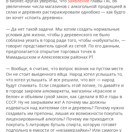
В бизнес-кругах уверены, что
заявление
главы ГАС об
увеличении числа магазинов с алкогольной продукцией в
селах и деревнях растиражировали однобоко — как будто
он хочет «споить деревню».
— Да нет такой задачи. Мы хотим создать нормальные
условия для жизни, чтобы у деревенского не было
соблазна уехать в город ради того, чтобы «набухаться», —
говорит представитель одной из сетей. По его данным,
предполагается открытие торговых точек в
Мамадышском и Алексеевском районах РТ.
— Вообще, я считаю, что вопрос возник на пустом месте.
Он не стоит выеденного яйца. Народ хотел услышать то,
что хотел услышать. И все решили, что вот — народ
будут спаивать. Если следовать этой логике, то давайте и
в городе закроем алкомаркеты, магазины «Красное и
белое» и объявим сухой закон, как сделали в 80-е годы в
СССР. Ну не закрываем же! А почему мы должны
издеваться над жителями сел и деревень? Почему нужно
создавать им препоны, лишая их возможности покупать
лицензированный алкоголь? Почему им приходится
покупать 5-литровую бутыль спирта, которую готовят
подпольно в емкости от «незамерзайки»? Или самогон у