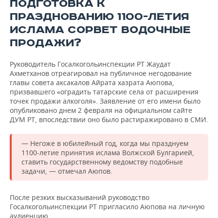
ВОДНЫЕ ВИДЫ СПОРТА
ОБРАЗОВАНИЕ
ПОДГОТОВКА К
ПРАЗДНОВАНИЮ 1100-ЛЕТИЯ
ХОККЕЙ С МЯЧОМ
ПРОИСШЕСТВИЯ
ИСЛАМА СОРВЕТ ВОДОЧНЫЕ
ПРОДАЖИ?
Руководитель Госалкогольинспекции РТ Жаудат
Ахметханов отреагировал на публичное негодование
главы совета аксакалов Айрата хазрата Аюпова,
призвавшего «оградить татарские села от расширения
точек продажи алкоголя». Заявление от его имени было
опубликовано днем 2 февраля на официальном сайте
ДУМ РТ, впоследствии оно было растиражировано в СМИ.
— Негоже в юбилейный год, когда мы празднуем
1100-летие принятия ислама Волжской Булгарией,
ставить государственному ведомству подобные
задачи, — отмечал Аюпов.
После резких высказываний руководство
Госалкогольинспекции РТ пригласило Аюпова на личную
аудиенцию.