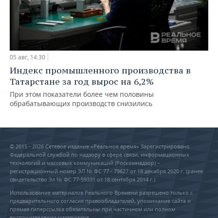
05 авг, 14:30
Индекс промышленного производства в
Татарстане за год вырос на 6,2%
При этом показатели более чем половины
обрабатывающих производств снизились
© 2015 - 2026 Сетевое издание «Реальное время» Зарегистрировано
Федеральной службой по надзору в сфере связи, информационных
технологий и массовых коммуникаций (Роскомнадзор) –
регистрационный номер ЭЛ № ФС 77 - 79627 от 18 декабря 2020 г. (ранее
свидетельство Эл № ФС 77-59331 от 18 сентября 2014 г.)
Использование материалов Реального Времени разрешено только с
предварительного согласия правообладателей, упоминание сайта и
прямая гиперссылка обязательны при частичном или полном
воспроизведении материалов.