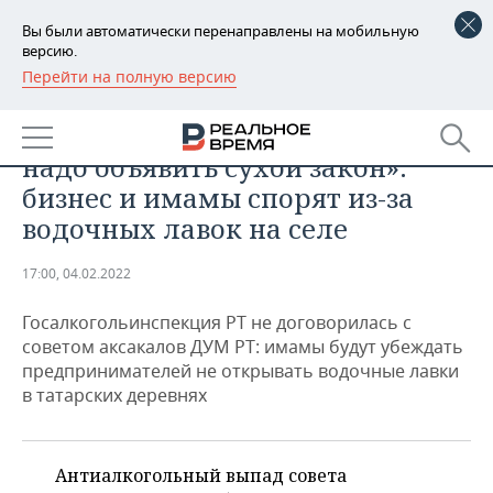
Вы были автоматически перенаправлены на мобильную
версию.
Перейти на полную версию
РЕГИОНЫ
БИЗНЕС
«Если следовать этой логике,
БАШКОРТОСТАН
НОВОСТИ
надо объявить сухой закон»:
ТАТАРСТАН
АНАЛИТИКА
бизнес и имамы спорят из-за
водочных лавок на селе
УДМУРТИЯ
НОВОСТИ АНАЛИТИКИ
ЭКОНОМИКА
17:00, 04.02.2022
ДЕКЛАРАЦИИ О ДОХОДАХ
НОВОСТИ ЭКОНОМИКИ
ПРОМЫШЛЕННОСТЬ
Госалкогольинспекция РТ не договорилась с
КОРОЛИ ГОСЗАКАЗА ПФО
ФИНАНСЫ
НОВОСТИ
НЕДВИЖИМОСТЬ
советом аксакалов ДУМ РТ: имамы будут убеждать
ПРОМЫШЛЕННОСТИ
предпринимателей не открывать водочные лавки
ВУЗЫ ТАТАРСТАНА
БАНКИ
НОВОСТИ НЕДВИЖИМОСТИ
АВТО
в татарских деревнях
АГРОПРОМ
КОМУ ПРИНАДЛЕЖАТ
БЮДЖЕТ
НОВОСТИ АВТО
БИЗНЕС
ТОРГОВЫЕ ЦЕНТРЫ
МАШИНОСТРОЕНИЕ
ТАТАРСТАНА
Антиалкогольный выпад совета
ИНВЕСТИЦИИ
НОВОСТИ БИЗНЕСА
ТЕХНОЛОГИИ