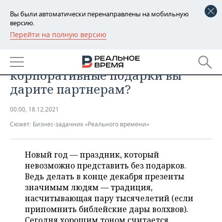
Вы были автоматически перенаправлены на мобильную
версию.
Перейти на полную версию
РЕГИОНЫ
БИЗНЕС
Опрос руководителей: какие
БАШКОРТОСТАН
НОВОСТИ
корпоративные подарки вы
ТАТАРСТАН
АНАЛИТИКА
дарите партнерам?
УДМУРТИЯ
НОВОСТИ АНАЛИТИКИ
ЭКОНОМИКА
00:00, 18.12.2021
Сюжет:
Бизнес-задачник «Реального времени»
ДЕКЛАРАЦИИ О ДОХОДАХ
НОВОСТИ ЭКОНОМИКИ
ПРОМЫШЛЕННОСТЬ
КОРОЛИ ГОСЗАКАЗА ПФО
ФИНАНСЫ
НОВОСТИ
НЕДВИЖИМОСТЬ
Новый год — праздник, который
ПРОМЫШЛЕННОСТИ
невозможно представить без подарков.
ВУЗЫ ТАТАРСТАНА
БАНКИ
НОВОСТИ НЕДВИЖИМОСТИ
АВТО
Ведь делать в конце декабря презенты
АГРОПРОМ
значимым людям — традиция,
КОМУ ПРИНАДЛЕЖАТ
БЮДЖЕТ
НОВОСТИ АВТО
БИЗНЕС
насчитывающая пару тысячелетий (если
ТОРГОВЫЕ ЦЕНТРЫ
МАШИНОСТРОЕНИЕ
припомнить библейские дары волхвов).
ТАТАРСТАНА
ИНВЕСТИЦИИ
НОВОСТИ БИЗНЕСА
ТЕХНОЛОГИИ
Сегодня хорошим тоном считается