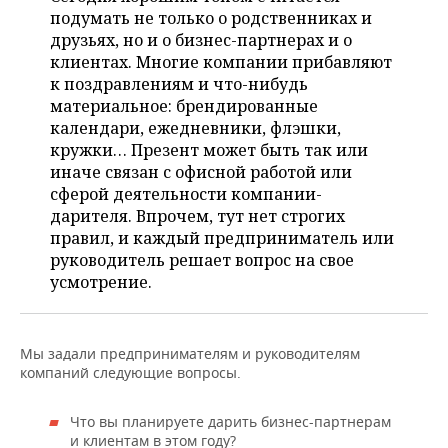
НЕФТЕХИМИЯ
подумать не только о родственниках и
РОЗНИЧНАЯ ТОРГОВЛЯ
НОВОСТИ ТЕХНОЛОГИЙ
МЕРОПРИЯТИЯ
друзьях, но и о бизнес-партнерах и о
НЕФТЬ
клиентах. Многие компании прибавляют
ТРАНСПОРТ
IT
НОВОСТИ МЕРОПРИЯТИЙ
к поздравлениям и что-нибудь
СПОРТ
ОПК
материальное: брендированные
календари, ежедневники, флэшки,
УСЛУГИ
МЕДИА
ВЫЕЗДНАЯ РЕДАКЦИЯ
НОВОСТИ СПОРТА
ОБЩЕСТВО
ЭНЕРГЕТИКА
кружки… Презент может быть так или
иначе связан с офисной работой или
ТЕЛЕКОММУНИКАЦИИ
БИЗНЕС-БРАНЧИ
ФУТБОЛ
НОВОСТИ ОБЩЕСТВА
ФОТОГАЛЕРЕЯ
сферой деятельности компании-
дарителя. Впрочем, тут нет строгих
ONLINE-КОНФЕРЕНЦИИ
ХОККЕЙ
ВЛАСТЬ
СЮЖЕТЫ
правил, и каждый предприниматель или
руководитель решает вопрос на свое
ОТКРЫТАЯ ЛЕКЦИЯ
БАСКЕТБОЛ
ИНФРАСТРУКТУРА
СПРАВОЧНИК
усмотрение.
ВОЛЕЙБОЛ
ИСТОРИЯ
СПИСОК ПЕРСОН
ПОЛНАЯ ВЕРСИЯ
Мы задали предпринимателям и руководителям
КИБЕРСПОРТ
КУЛЬТУРА
СПИСОК КОМПАНИЙ
компаний следующие вопросы.
ФИГУРНОЕ КАТАНИЕ
МЕДИЦИНА
Что вы планируете дарить бизнес-партнерам
и клиентам в этом году?