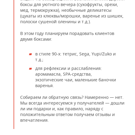
боксы для уютного вечера (сухофрукты, орехи,
мед, термокружка), необычные деликатесы
(цукаты из клюквы/морошки, варенье из шишек,
полоски сушеной оленины и т.д.).
В этом году планируем порадовать клиентов
двумя боксами:
в стиле 90-х: тетрис, Sega, Yupi/Zuko и
т.д.;
для рефлексии и расслабления:
аромамасла, SPA-средства,
экзотические чаи, маленькие баночки
варенья.
Собираем ли обратную связь? Намеренно — нет.
Мы всегда интересуемся у получателей — дошли
ли им подарки и, как правило, наряду с
положительным ответом получаем отзывы и
впечатления.