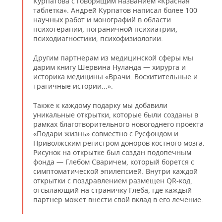
Курпатова с говорящим названием «Красная
таблетка». Андрей Курпатов написал более 100
научных работ и монографий в области
психотерапии, пограничной психиатрии,
психодиагностики, психофизиологии.
Другим партнерам из медицинской сферы мы
дарим книгу Шервина Нуланда — хирурга и
историка медицины «Врачи. Восхитительные и
трагичные истории...».
Также к каждому подарку мы добавили
уникальные открытки, которые были созданы в
рамках благотворительного новогоднего проекта
«Подари жизнь» совместно с Русфондом и
Приволжским регистром доноров костного мозга.
Рисунок на открытке был создан подопечным
фонда — Глебом Сваричем, который борется с
симптоматической эпилепсией. Внутри каждой
открытки с поздравлением размещен QR-код,
отсылающий на страничку Глеба, где каждый
партнер может внести свой вклад в его лечение.