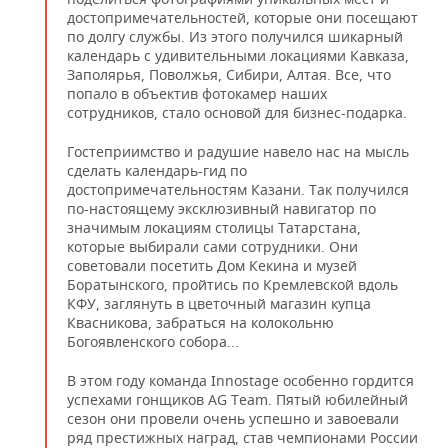
достопримечательностей, которые они посещают
по долгу службы. Из этого получился шикарный
календарь с удивительными локациями Кавказа,
Заполярья, Поволжья, Сибири, Алтая. Все, что
попало в объектив фотокамер наших
сотрудников, стало основой для бизнес-подарка.
Гостеприимство и радушие навело нас на мысль
сделать календарь-гид по
достопримечательностям Казани. Так получился
по-настоящему эксклюзивный навигатор по
значимым локациям столицы Татарстана,
которые выбирали сами сотрудники. Они
советовали посетить Дом Кекина и музей
Боратынского, пройтись по Кремлевской вдоль
КФУ, заглянуть в цветочный магазин купца
Квасникова, забраться на колокольню
Богоявленского собора...
В этом году команда Innostage особенно гордится
успехами гонщиков AG Team. Пятый юбилейный
сезон они провели очень успешно и завоевали
ряд престижных наград, став чемпионами России