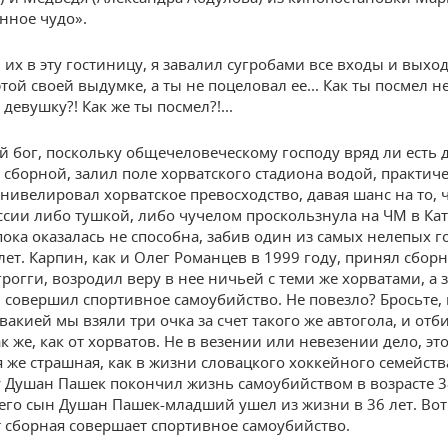
нное чудо».
их в эту гостиницу, я завалил сугробами все входы и выход
той своей выдумке, а ты не поцеловал ее... Как ты посмел н
девушку?! Как же ты посмел?!...
 бог, поскольку общечеловеческому господу вряд ли есть 
 сборной, залил поле хорватского стадиона водой, практич
нивелировал хорватское превосходство, давая шанс на то, 
ссии либо тушкой, либо чучелом проскользнула на ЧМ в Кат
 пока оказалась не способна, забив один из самых нелепых г
лет. Карпин, как и Олег Романцев в 1999 году, принял сбор
грогги, возродил веру в нее ничьей с теми же хорватами, а 
 совершил спортивное самоубийство. Не повезло? Бросьте,
вакией мы взяли три очка за счет такого же автогола, и отб
к же, как от хорватов. Не в везении или невезении дело, это
я же страшная, как в жизни словацкого хоккейного семейст
у Душан Пашек покончил жизнь самоубийством в возрасте 38
 его сын Душан Пашек-младший ушел из жизни в 36 лет. Вот 
ет сборная совершает спортивное самоубийство.