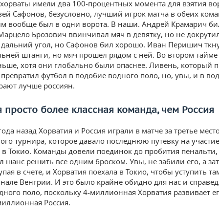
хорваты имели два 100-процентных момента для взятия вор
ей Сафонов, безусловно, лучший игрок матча в обеих кома
м вообще был в одни ворота. В наши. Андрей Крамарич би
Марцело Брозович ввинчивал мяч в девятку, но не докрутил
 дальний угол, но Сафонов бил хорошо. Иван Перишич ткну
льней штанги, но мяч прошел рядом с ней. Во втором тайм
ьше, хотя они глобально были опаснее. Ливень, который 
 превратил футбол в подобие водного поло, но, увы, и в во
рают лучше россиян.
 просто более классная команда, чем Россия
ода назад Хорватия и Россия играли в матче за третье мест
ого турнира, которое давало последнюю путевку на участие
в Токио. Команды довели поединок до пробития пенальти, 
л шанс решить все одним броском. Увы, не забили его, а за
упая в счете, и Хорватия поехала в Токио, чтобы уступить та
нале Венгрии. И это было крайне обидно для нас и справе
дного поло, поскольку 4-миллионная Хорватия развивает е
иллионная Россия.