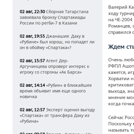
Валерий Ка
Сборная Татарстана
02 авг, 22:30
ходу турни
завоевала бронзу Спартакиады
на ЧЕ-2004 
России по регби-7 в Казани
Романцев, 
справился 
Джанашия: Даку в
02 авг, 19:55
«Рубине» был хорош, но попадет ли
Ждем ст
он в обойму «Спартака»?
Очень люб
Агент Дер-
02 авг, 15:57
РФПЛ Ашота
Аргучинцева опроверг интерес к
игроку со стороны «Ак Барса»
кажется, иг
Хорватии не
критиковат
«Рубин» в ближайшее
02 авг, 14:14
время объявит имя еще одного
выхода, зна
новичка
мнение може
когда точк
Эксперт оценил выгоду
02 авг, 12:57
«Спартака» от трансфера Даку из
Сейчас Рос
«Рубина»
Поскольку 
называть т