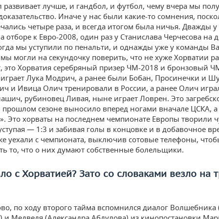
л развивает лучше, и гандбол, и футбол, чему вчера мы пол
доказательство. Иначе у нас были какие-то сомнения, поск
ечались четыре раза, и всегда итогом была ничья. Дважды 
а отборе к Евро-2008, один раз у Станислава Черчесова на
огда мы уступили по пенальти, и однажды уже у команды В
 мы могли на секундочку поверить, что не хуже Хорватии р
т, это Хорватия серебряный призер ЧМ-2018 и бронзовый Ч
 играет Лука Модрич, а ранее были Бобан, Просинечки и Шу
ич и Ивица Олич тренировали в России, а ранее Олич играл
лашич, рубиновец Ливая, ныне играет Ловрен. Это загребск
 прошлом сезоне выносило вперед ногами вначале ЦСКА, а
». Это хорваты на последнем чемпионате Европы творили ч
уступая — 1:3 и забивая голы в концовке и в добавочное вр
же уехали с чемпионата, выключив сотовые телефоны, чтоб
ть то, что о них думают собственные болельщики.
ло с Хорватией? Зато со словаками везло на 
ово, по ходу второго тайма вспомнился диалог Волшебника 
) и Медведя (Александра Абдулова) из кинопостановки Мар