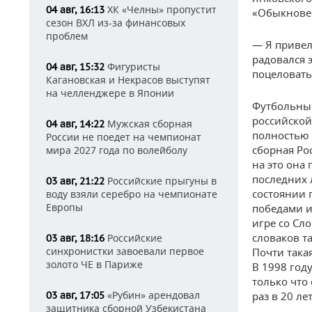
ХК «Челны» пропустит
04 авг, 16:13
«Обыкнове
сезон ВХЛ из-за финансовых
проблем
— Я привел 
радовался э
Фигуристы
04 авг, 15:32
поцеловать 
Кагановская и Некрасов выступят
на челленджере в Японии
Футбольный
российской
Мужская сборная
04 авг, 14:22
полностью 
России не поедет на чемпионат
сборная Ро
мира 2027 года по волейболу
на это она
последних 
Российские прыгуны в
03 авг, 21:22
состоянии 
воду взяли серебро на чемпионате
Европы
победами и
игре со Сло
словаков та
Российские
03 авг, 18:16
синхронистки завоевали первое
Почти така
золото ЧЕ в Париже
В 1998 год
только что
«Рубин» арендовал
03 авг, 17:05
раз в 20 л
защитника сборной Узбекистана