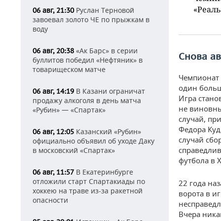
«Реаль
Руслан Терновой
06 авг, 21:30
завоевал золото ЧЕ по прыжкам в
воду
«Ак Барс» в серии
06 авг, 20:38
Снова ав
буллитов победил «Нефтяник» в
товарищеском матче
Чемпионат 
один больш
В Казани ограничат
06 авг, 14:19
Игра стано
продажу алкоголя в день матча
не виновны
«Рубин» — «Спартак»
случай, пр
Федора Куд
Казанский «Рубин»
06 авг, 12:05
случай сбо
официально объявил об уходе Даку
справедлив
в московский «Спартак»
футбола в Х
В Екатеринбурге
06 авг, 11:57
отложили старт Спартакиады по
22 года на
хоккею на траве из-за ракетной
ворота в и
опасности
несправедл
Вчера ника