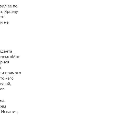
вил ее по
т: Ярцеву
ть:
ый не
идента
ичем: «Мне
орная
я
али прямого
то «его
лучай,
ов.
ии.
жем
 Испания,