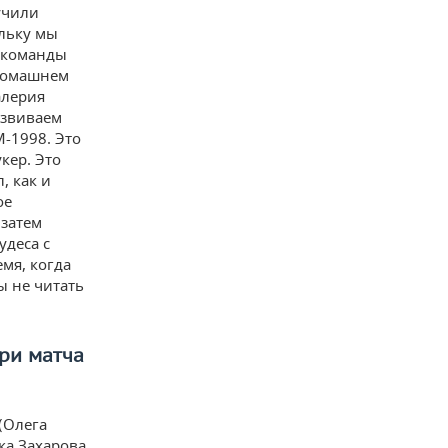
учили
ольку мы
у команды
 домашнем
алерия
азвиваем
М-1998. Это
кер. Это
, как и
ое
 затем
удеса с
емя, когда
ы не читать
три матча
(Олега
ка Захарова