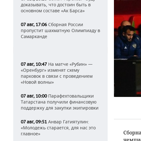
доказывать, что достоин быть в
основном составе «Ак Барса»
Сборная России
07 авг, 17:06
пропустит шахматную Олимпиаду в
Самарканде
На матче «Рубин» —
07 авг, 10:47
«Оренбург» изменят схему
парковок в связи с проведением
«Новой волны»
Парафехтовальщики
07 авг, 10:00
Татарстана получили финансовую
поддержку для закупки экипировки
Анвар Гатиятулин:
07 авг, 09:51
«Молодежь старается, для нас это
Сборна
главное»
чемпио