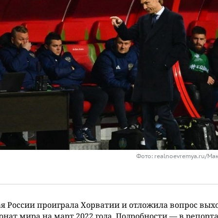
Фото: realnoevremya.ru/Ма
я России проиграла Хорватии и отложила вопрос выхо
нат мира на март 2022 года. Подробности — в репорт