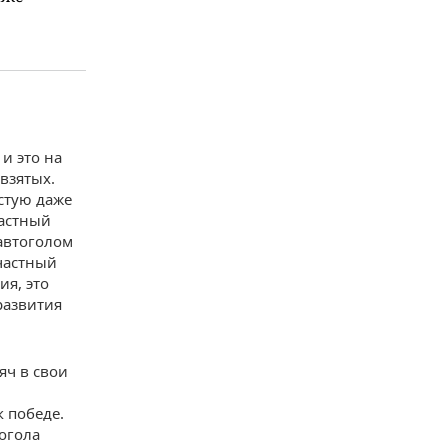
и это на
взятых.
стую даже
частный
автоголом
частный
ия, это
развития
яч в свои
к победе.
огола