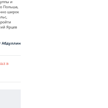
руппы и
о Польша,
очно широк
льс,
пройти
ргий Ярцев
т Абдуллин
ал в