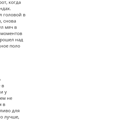
от, когда
ндах.
л головой в
, снова
л мяч в
е моментов
прошел над
дное поло
о
 в
и у
тем не
м в
дливо для
го лучше,