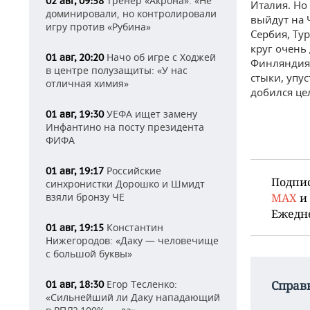
Тренер «Акрона»: «Не
02 авг, 09:58
Италия. Но
доминировали, но контролировали
выйдут на 
игру против «Рубина»
Сербия, Ту
круг очень
Начо об игре с Ходжей
01 авг, 20:20
Финляндия,
в центре полузащиты: «У нас
стыки, упу
отличная химия»
добился це
УЕФА ищет замену
01 авг, 19:30
Инфантино на посту президента
ФИФА
Российские
01 авг, 19:17
Подпи
синхронистки Дорошко и Шмидт
взяли бронзу ЧЕ
MAX
и
Ежедн
Константин
01 авг, 19:15
Нижегородов: «Даку — человечище
с большой буквы»
Егор Тесленко:
Справ
01 авг, 18:30
«Сильнейший ли Даку нападающий