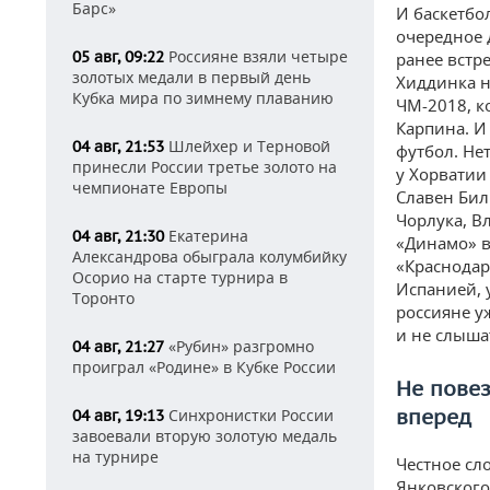
Барс»
И баскетбо
очередное 
Россияне взяли четыре
05 авг, 09:22
ранее встр
золотых медали в первый день
Хиддинка н
Кубка мира по зимнему плаванию
ЧМ-2018, к
Карпина. И
Шлейхер и Терновой
04 авг, 21:53
футбол. Не
принесли России третье золото на
у Хорватии
чемпионате Европы
Славен Бил
Чорлука, В
Екатерина
04 авг, 21:30
«Динамо» в
Александрова обыграла колумбийку
«Краснодар
Осорио на старте турнира в
Испанией, 
Торонто
россияне у
и не слыша
«Рубин» разгромно
04 авг, 21:27
проиграл «Родине» в Кубке России
Не повез
вперед
Синхронистки России
04 авг, 19:13
завоевали вторую золотую медаль
на турнире
Честное сл
Янковского