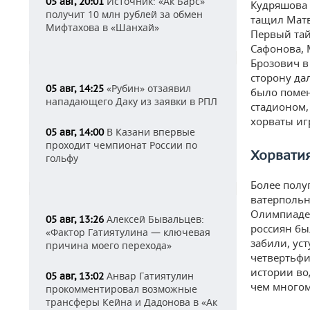
Источник: «Ак Барс»
05 авг, 20:01
Кудряшова 
получит 10 млн рублей за обмен
тащил Матв
Мифтахова в «Шанхай»
Первый тай
Сафонова, 
Брозович в
сторону да
«Рубин» отзаявил
05 авг, 14:25
было помен
нападающего Даку из заявки в РПЛ
стадионом,
хорваты иг
В Казани впервые
05 авг, 14:00
проходит чемпионат России по
Хорватия
гольфу
Более полуг
ватерпольн
Олимпиаде 
Алексей Бывальцев:
05 авг, 13:26
россиян бы
«Фактор Гатиятулина — ключевая
забили, уст
причина моего перехода»
четвертьфи
истории во
Анвар Гатиятулин
05 авг, 13:02
чем многом
прокомментировал возможные
трансферы Кейна и Дадонова в «Ак