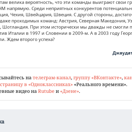
 там велика вероятность, что эти команды выиграют свои г
ЧМ напрямую. Среди неприятных конкурентов потенциальн
рция, Чехия, Швейцария, Швеция. С другой стороны, достат
 даже проходимых команд: Австрия, Северная Македония, Уэ
 Шотландия. При этом исторически мы дважды не смогли 
стив Италии в 1997 и Словении в 2009-м. А в 2003 году Гео
ли. Ждем второго успеха?
Джауда
сывайтесь на
телеграм-канал
,
группу «ВКонтакте»
,
кан
страницу в «Одноклассниках»
«Реального времени».
евные видео на
Rutube
и
«Дзене»
.
ка