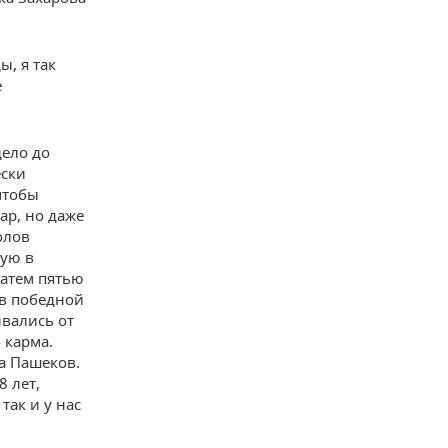
ы, я так
е
дело до
ески
чтобы
ар, но даже
олов
ную в
затем пятью
 в победной
ивались от
 карма.
ва Пашеков.
 лет,
так и у нас