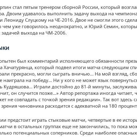
рпин стал пятым тренером сборной России, который возгла
ра. Двоим удавалось выполнить задачу выхода на чемпиона
и Леониду Слуцкому на ЧЕ-2016. Двое не смогли этого сдела
о чем уже говорилось неоднократно, и Юрий Семин, котор
с задачей выхода на ЧМ-2006.
ыки
опытен был комментарий исполняющего обязанности през
 Хачатурянца, который подвел итоги матча следующим сп
рали прекрасно, могли сыграть вничью... На мой взгляд, сб
 наиграла на победу... Ни у кого не может язык повернутьс
ь Кудряшова... Играли достойно до 81-й минуты, заслужив
чит, он случится позже...» Автор репортажа иногда читает, ч
т не совпадать с точкой зрения редакции». Так вот здесь с
а зрения чиновника расходится с адекватной на 180 процент
сии предстоит играть стыковые матчи, четвертые в ее истор
матчи в остальных группах еще не закончились, то пока мо
олько потенциальных соперников. Среди наиболее опасных