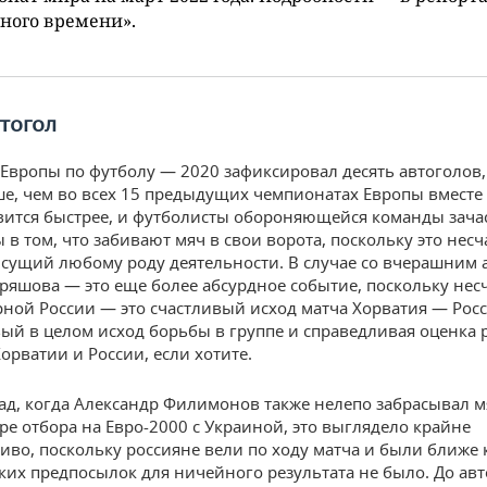
ного времени».
тогол
Европы по футболу — 2020 зафиксировал десять автоголов, 
е, чем во всех 15 предыдущих чемпионатах Европы вместе 
вится быстрее, и футболисты обороняющейся команды зача
 в том, что забивают мяч в свои ворота, поскольку это нес
исущий любому роду деятельности. В случае со вчерашним 
ряшова — это еще более абсурдное событие, поскольку нес
рной России — это счастливый исход матча Хорватия — Росс
ый в целом исход борьбы в группе и справедливая оценка 
орватии и России, если хотите.
зад, когда Александр Филимонов также нелепо забрасывал м
гре отбора на Евро-2000 с Украиной, это выглядело крайне
иво, поскольку россияне вели по ходу матча и были ближе 
ких предпосылок для ничейного результата не было. До авт