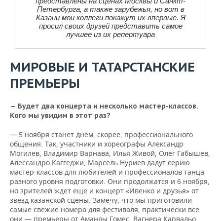
представлены на сценах Москвы и Санкт-
Петербурга, а также зарубежья, но вот в
Казани мои коллеги покажут их впервые. Я
просил своих друзей представить самое
лучшее из их репертуара
МИРОВЫЕ И ТАТАРСТАНСКИЕ
ПРЕМЬЕРЫ
— Будет два концерта и несколько мастер-классов.
Кого мы увидим в этот раз?
— 5 ноября станет днем, скорее, профессионального
общения. Так, участники и хореографы Александр
Могилев, Владимир Варнава, Илья Живой, Олег Габышев,
Алессандро Каггеджи, Марсель Нуриев дадут серию
мастер-классов для любителей и профессионалов танца
разного уровня подготовки. Они продолжатся и 6 ноября,
но зрителей ждет еще и концерт «Ивенко и друзья» от
звезд казанской сцены. Замечу, что мы приготовили
самые свежие номера для фестиваля, практически все
они — премьеры от Аманды Гомес, Вагнера Карвальо,