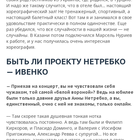
И надо же такому случится, что в отеле был… настоящий
хореографический зал! Не тренажерный, спортивный, а
настоящий балетный класс! Вот там я и занимался в свое
удовольствие практически в полном одиночестве. Еще
раз убедился, что все случайности в нашей жизни — не
случайны. В Казани потом подключился Марсель Нуриев
к работе, и у нас получилась очень интересная
хореография.
БЫТЬ ЛИ ПРОЕКТУ НЕТРЕБКО
— ИВЕНКО
— Приехав на концерт, вы не чувствовали себя
чужаком, той самой «белой вороной»? Ведь на юбилее
были только давние друзья Анны Нетребко, а вы,
единственный, очно с ней не знакомы, только онлайн.
— Там скорее такая душевная тонкая нотка
чувствовалась постоянно. А ведь там были и Филипп
Киркоров, и Пласидо Доминго, и Валерия с Иосифом
Пригожиным, Александр Ревва с супругой… Но все
получилось замечательно в итоге, я не ударил в грязь