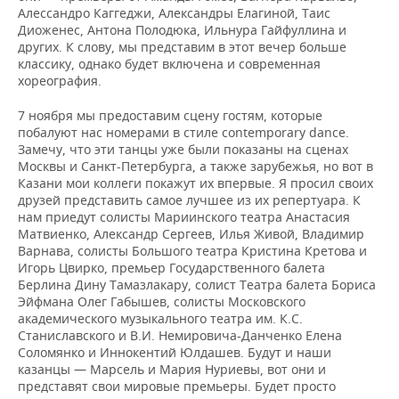
Алессандро Каггеджи, Александры Елагиной, Таис
Диоженес, Антона Полодюка, Ильнура Гайфуллина и
других. К слову, мы представим в этот вечер больше
классику, однако будет включена и современная
хореография.
7 ноября мы предоставим сцену гостям, которые
побалуют нас номерами в стиле contemporary dance.
Замечу, что эти танцы уже были показаны на сценах
Москвы и Санкт-Петербурга, а также зарубежья, но вот в
Казани мои коллеги покажут их впервые. Я просил своих
друзей представить самое лучшее из их репертуара. К
нам приедут солисты Мариинского театра Анастасия
Матвиенко, Александр Сергеев, Илья Живой, Владимир
Варнава, солисты Большого театра Кристина Кретова и
Игорь Цвирко, премьер Государственного балета
Берлина Дину Тамазлакару, солист Театра балета Бориса
Эйфмана Олег Габышев, солисты Московского
академического музыкального театра им. К.С.
Станиславского и В.И. Немировича-Данченко Елена
Соломянко и Иннокентий Юлдашев. Будут и наши
казанцы — Марсель и Мария Нуриевы, вот они и
представят свои мировые премьеры. Будет просто