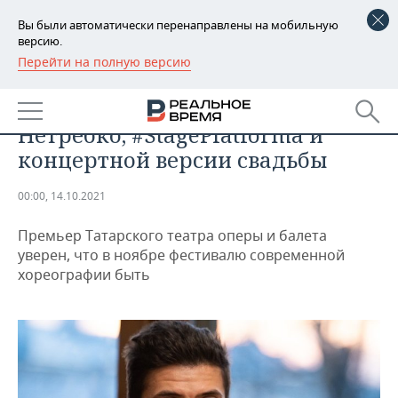
Вы были автоматически перенаправлены на мобильную
версию.
Перейти на полную версию
РЕГИОНЫ
ОБЩЕСТВО
Олег Ивенко — о юбилее Анны
БАШКОРТОСТАН
НОВОСТИ
Нетребко, #StagePlatforma и
ТАТАРСТАН
АНАЛИТИКА
концертной версии свадьбы
УДМУРТИЯ
НОВОСТИ АНАЛИТИКИ
ЭКОНОМИКА
00:00, 14.10.2021
ДЕКЛАРАЦИИ О ДОХОДАХ
НОВОСТИ ЭКОНОМИКИ
ПРОМЫШЛЕННОСТЬ
Премьер Татарского театра оперы и балета
уверен, что в ноябре фестивалю современной
КОРОЛИ ГОСЗАКАЗА ПФО
ФИНАНСЫ
НОВОСТИ
НЕДВИЖИМОСТЬ
хореографии быть
ПРОМЫШЛЕННОСТИ
ВУЗЫ ТАТАРСТАНА
БАНКИ
НОВОСТИ НЕДВИЖИМОСТИ
АВТО
АГРОПРОМ
КОМУ ПРИНАДЛЕЖАТ
БЮДЖЕТ
НОВОСТИ АВТО
БИЗНЕС
ТОРГОВЫЕ ЦЕНТРЫ
МАШИНОСТРОЕНИЕ
ТАТАРСТАНА
ИНВЕСТИЦИИ
НОВОСТИ БИЗНЕСА
ТЕХНОЛОГИИ