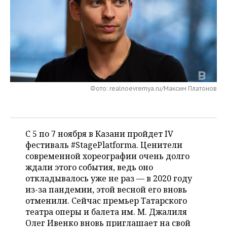
НЕФТЕХИМИЯ
РОЗНИЧНАЯ ТОРГОВЛЯ
НОВОСТИ ТЕХНОЛОГИЙ
МЕРОПРИЯТИЯ
НЕФТЬ
ТРАНСПОРТ
IT
НОВОСТИ МЕРОПРИЯТИЙ
СПОРТ
ОПК
УСЛУГИ
МЕДИА
ВЫЕЗДНАЯ РЕДАКЦИЯ
НОВОСТИ СПОРТА
ОБЩЕСТВО
ЭНЕРГЕТИКА
ТЕЛЕКОММУНИКАЦИИ
БИЗНЕС-БРАНЧИ
ФУТБОЛ
НОВОСТИ ОБЩЕСТВА
ФОТОГАЛЕРЕЯ
Фото: realnoevremya.ru/Максим Платонов
ONLINE-КОНФЕРЕНЦИИ
ХОККЕЙ
ВЛАСТЬ
СЮЖЕТЫ
С 5 по 7 ноября в Казани пройдет IV
ОТКРЫТАЯ ЛЕКЦИЯ
БАСКЕТБОЛ
ИНФРАСТРУКТУРА
СПРАВОЧНИК
фестиваль #StagePlatforma. Ценители
современной хореографии очень долго
ВОЛЕЙБОЛ
ИСТОРИЯ
СПИСОК ПЕРСОН
ПОЛНАЯ ВЕРСИЯ
ждали этого события, ведь оно
откладывалось уже не раз — в 2020 году
КИБЕРСПОРТ
КУЛЬТУРА
СПИСОК КОМПАНИЙ
из-за пандемии, этой весной его вновь
отменили. Сейчас премьер Татарского
ФИГУРНОЕ КАТАНИЕ
МЕДИЦИНА
театра оперы и балета им. М. Джалиля
Олег Ивенко вновь приглашает на свой