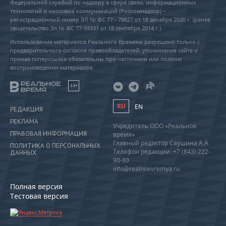
Федеральной службой по надзору в сфере связи, информационных
технологий и массовых коммуникаций (Роскомнадзор) –
регистрационный номер ЭЛ № ФС 77 - 79627 от 18 декабря 2020 г. (ранее
свидетельство Эл № ФС 77-59331 от 18 сентября 2014 г.)
Использование материалов Реального Времени разрешено только с
предварительного согласия правообладателей, упоминание сайта и
прямая гиперссылка обязательны при частичном или полном
воспроизведении материалов.
18+
RU
EN
РЕДАКЦИЯ
РЕКЛАМА
Учредитель ООО «Реальное
ПРАВОВАЯ ИНФОРМАЦИЯ
время»
Главный редактор Саушина А.А.
ПОЛИТИКА О ПЕРСОНАЛЬНЫХ
Телефон редакции: +7 (843) 222-
ДАННЫХ
90-80
info@realnoevremya.ru
Полная версия
Тестовая версия