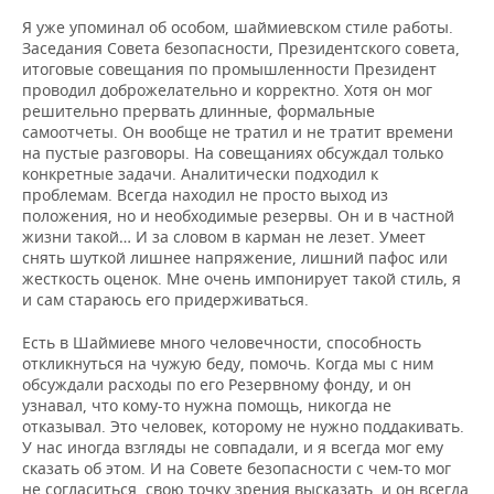
Я уже упоминал об особом, шаймиевском стиле работы.
Заседания Совета безопасности, Президентского совета,
итоговые совещания по промышленности Президент
проводил доброжелательно и корректно. Хотя он мог
решительно прервать длинные, формальные
самоотчеты. Он вообще не тратил и не тратит времени
на пустые разговоры. На совещаниях обсуждал только
конкретные задачи. Аналитически подходил к
проблемам. Всегда находил не просто выход из
положения, но и необходимые резервы. Он и в частной
жизни такой… И за словом в карман не лезет. Умеет
снять шуткой лишнее напряжение, лишний пафос или
жесткость оценок. Мне очень импонирует такой стиль, я
и сам стараюсь его придерживаться.
Есть в Шаймиеве много человечности, способность
откликнуться на чужую беду, помочь. Когда мы с ним
обсуждали расходы по его Резервному фонду, и он
узнавал, что кому-то нужна помощь, никогда не
отказывал. Это человек, которому не нужно поддакивать.
У нас иногда взгляды не совпадали, и я всегда мог ему
сказать об этом. И на Совете безопасности с чем-то мог
не согласиться, свою точку зрения высказать, и он всегда