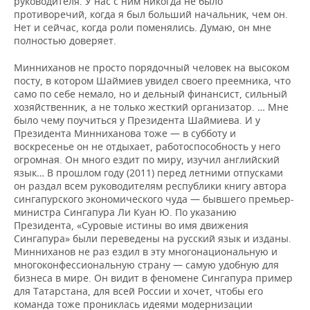
руководителя. У нас с ним никогда не было
противоречий, когда я был больший начальник, чем он.
Нет и сейчас, когда роли поменялись. Думаю, он мне
полностью доверяет.
Минниханов не просто порядочный человек на высоком
посту, в котором Шаймиев увидел своего преемника, что
само по себе немало, но и дельный финансист, сильный
хозяйственник, а не только жесткий организатор. … Мне
было чему поучиться у Президента Шаймиева. И у
Президента Минниханова тоже — в субботу и
воскресенье он не отдыхает, работоспособность у него
огромная. Он много ездит по миру, изучил английский
язык… В прошлом году (2011) перед летними отпусками
он раздал всем руководителям республики книгу автора
сингапурского экономического чуда — бывшего премьер-
министра Сингапура Ли Куан Ю. По указанию
Президента, «Суровые истины во имя движения
Сингапура» были переведены на русский язык и изданы.
Минниханов не раз ездил в эту многонациональную и
многоконфессиональную страну — самую удобную для
бизнеса в мире. Он видит в феномене Сингапура пример
для Татарстана, для всей России и хочет, чтобы его
команда тоже прониклась идеями модернизации