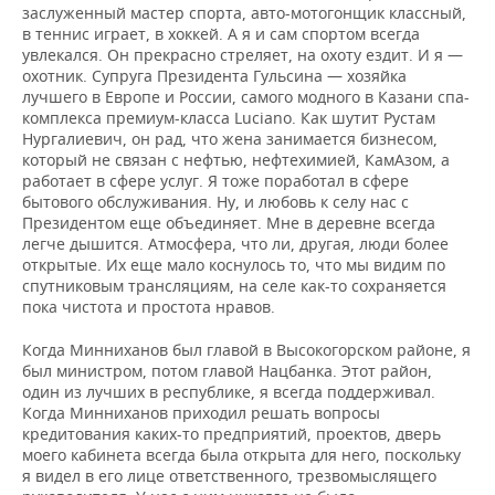
заслуженный мастер спорта, авто-мотогонщик классный,
в теннис играет, в хоккей. А я и сам спортом всегда
увлекался. Он прекрасно стреляет, на охоту ездит. И я —
охотник. Супруга Президента Гульсина — хозяйка
лучшего в Европе и России, самого модного в Казани спа-
комплекса премиум-класса Luciano. Как шутит Рустам
Нургалиевич, он рад, что жена занимается бизнесом,
который не связан с нефтью, нефтехимией, КамАзом, а
работает в сфере услуг. Я тоже поработал в сфере
бытового обслуживания. Ну, и любовь к селу нас с
Президентом еще объединяет. Мне в деревне всегда
легче дышится. Атмосфера, что ли, другая, люди более
открытые. Их еще мало коснулось то, что мы видим по
спутниковым трансляциям, на селе как-то сохраняется
пока чистота и простота нравов.
Когда Минниханов был главой в Высокогорском районе, я
был министром, потом главой Нацбанка. Этот район,
один из лучших в республике, я всегда поддерживал.
Когда Минниханов приходил решать вопросы
кредитования каких-то предприятий, проектов, дверь
моего кабинета всегда была открыта для него, поскольку
я видел в его лице ответственного, трезвомыслящего