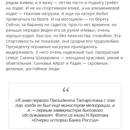
ВОДНЫЕ ВИДЫ СПОРТА
ОБРАЗОВАНИЕ
рядом живем, и я вижу — летом часто и подолгу гребет
на лодке. И не на спортивном ялике, а на алюминиевой
лодке — тяжелая нагрузка. А еще на катере любит
ХОККЕЙ С МЯЧОМ
ПРОИСШЕСТВИЯ
промчаться по Волге. И на мотоцикле — по берегу.
Сейчас за баранку не садится, просто нет времени, но
раньше нередко видел его за рулем «Нивы», очень
хорошо ездил. Быстро, но без лихачества, спокойно. Эта
спортивность не показная, она сродни его трудолюбию.
Президенту огромные нагрузки приходилось
выдерживать. У него очень надежный тыл, прекрасная
семья: Сакина Шакировна — женщина красивая, умная и
обаятельная. Сыновья Айрат и Радик — скромные,
дельные, достойные люди.
«Я знаю первого Президента Татарстана с тех
пор, когда он был еще министром мелиорации, а
я — первым замминистра бытового
обслуживания». Фото из книги Н.Кротова
«Очерки истории Банка России»