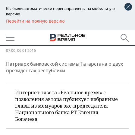
Вы были автоматически перенаправлены на мобильную
версию.
Перейти на полную версию
РЕГИОНЫ
Евгений Богачев: «Я понял мечту
БАШКОРТОСТАН
НОВОСТИ
Минниханова»
ТАТАРСТАН
АНАЛИТИКА
07:00, 06.01.2016
УДМУРТИЯ
НОВОСТИ АНАЛИТИКИ
ЭКОНОМИКА
Патриарх банковской системы Татарстана о двух
президентах республики
ДЕКЛАРАЦИИ О ДОХОДАХ
НОВОСТИ ЭКОНОМИКИ
ПРОМЫШЛЕННОСТЬ
КОРОЛИ ГОСЗАКАЗА ПФО
ФИНАНСЫ
НОВОСТИ
НЕДВИЖИМОСТЬ
Интернет-газета «Реальное время» с
ПРОМЫШЛЕННОСТИ
позволения автора публикует избранные
ВУЗЫ ТАТАРСТАНА
БАНКИ
НОВОСТИ НЕДВИЖИМОСТИ
АВТО
главы из мемуаров экс-председателя
АГРОПРОМ
Национального банка РТ Евгения
КОМУ ПРИНАДЛЕЖАТ
БЮДЖЕТ
НОВОСТИ АВТО
БИЗНЕС
Богачева.
ТОРГОВЫЕ ЦЕНТРЫ
МАШИНОСТРОЕНИЕ
ТАТАРСТАНА
ИНВЕСТИЦИИ
НОВОСТИ БИЗНЕСА
ТЕХНОЛОГИИ