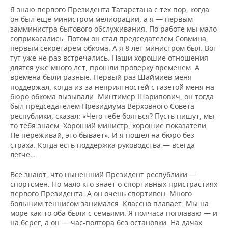
НЕФТЕХИМИЯ
Я знаю первого Президента Татарстана с тех пор, когда
РОЗНИЧНАЯ ТОРГОВЛЯ
НОВОСТИ ТЕХНОЛОГИЙ
МЕРОПРИЯТИЯ
он был еще министром мелиорации, а я — первым
НЕФТЬ
замминистра бытового обслуживания. По работе мы мало
соприкасались. Потом он стал председателем Совмина,
ТРАНСПОРТ
IT
НОВОСТИ МЕРОПРИЯТИЙ
СПОРТ
первым секретарем обкома. А я 8 лет министром был. Вот
ОПК
тут уже не раз встречались. Наши хорошие отношения
УСЛУГИ
МЕДИА
ВЫЕЗДНАЯ РЕДАКЦИЯ
НОВОСТИ СПОРТА
ОБЩЕСТВО
длятся уже много лет, прошли проверку временем. А
ЭНЕРГЕТИКА
времена были разные. Первый раз Шаймиев меня
поддержал, когда из-за неприятностей с газетой меня на
ТЕЛЕКОММУНИКАЦИИ
БИЗНЕС-БРАНЧИ
ФУТБОЛ
НОВОСТИ ОБЩЕСТВА
ФОТОГАЛЕРЕЯ
бюро обкома вызывали. Минтимер Шарипович, он тогда
был председателем Президиума Верховного Совета
ONLINE-КОНФЕРЕНЦИИ
ХОККЕЙ
ВЛАСТЬ
СЮЖЕТЫ
республики, сказал: «Чего тебе бояться? Пусть пишут, мы-
то тебя знаем. Хороший министр, хорошие показатели.
Не переживай, это бывает». И я пошел на бюро без
ОТКРЫТАЯ ЛЕКЦИЯ
БАСКЕТБОЛ
ИНФРАСТРУКТУРА
СПРАВОЧНИК
страха. Когда есть поддержка руководства — всегда
легче….
ВОЛЕЙБОЛ
ИСТОРИЯ
СПИСОК ПЕРСОН
ПОЛНАЯ ВЕРСИЯ
Все знают, что нынешний Президент республики —
КИБЕРСПОРТ
КУЛЬТУРА
СПИСОК КОМПАНИЙ
спортсмен. Но мало кто знает о спортивных пристрастиях
первого Президента. А он очень спортивен. Много
большим теннисом занимался. Классно плавает. Мы на
ФИГУРНОЕ КАТАНИЕ
МЕДИЦИНА
море как-то оба были с семьями. Я полчаса поплаваю — и
на берег, а он — час-полтора без остановки. На дачах