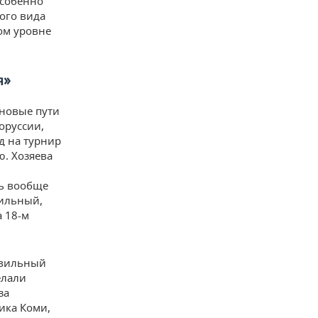
особенно
ого вида
ком уровне
я»
 новые пути
оруссии,
д на турнир
ю. Хозяева
ль вообще
бильный,
а 18-м
равильный
елали
за
ика Коми,