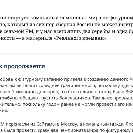
нии стартует командный чемпионат мира по фигурно
ю, который до сих пор сборная России не может выигр
е седьмой ЧМ, и у нас всего лишь два серебра и одна б
ности — в материале «Реального времени».
к продолжается
юбовь к фигурному катанию привела к созданию данного 
нансам выглядит солиднее традиционного, поскольку здес
вляет 1 миллион долларов, а в Стокгольме на кону было 868
трибуны обещают пустить болельщиков. Там даже провод
нительно, поскольку годом ранее не могли провести его из-
ния.
 перенесли из Сайтамы в Москву, а командный (да-да, Яп
ва была провести сразу два чемпионата мира по фигурному 