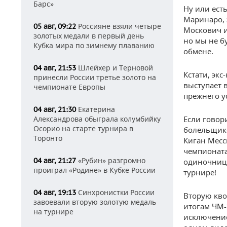
Барс»
Ну или ест
Маринаро, 
Россияне взяли четыре
05 авг, 09:22
Москович и
золотых медали в первый день
но мы не б
Кубка мира по зимнему плаванию
обмене.
Шлейхер и Терновой
04 авг, 21:53
Кстати, эк
принесли России третье золото на
выступает 
чемпионате Европы
прежнего у
Екатерина
04 авг, 21:30
Александрова обыграла колумбийку
Если говор
Осорио на старте турнира в
болельщико
Торонто
Киган Месс
чемпионата
«Рубин» разгромно
04 авг, 21:27
одиночниц
проиграл «Родине» в Кубке России
турнире!
Синхронистки России
04 авг, 19:13
Вторую кво
завоевали вторую золотую медаль
итогам ЧМ-
на турнире
исключение