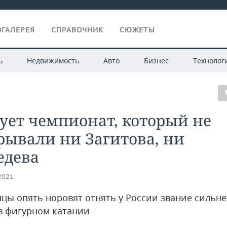
ГАЛЕРЕЯ
СПРАВОЧНИК
СЮЖЕТЫ
ь
Недвижимость
Авто
Бизнес
Технолог
ует чемпионат, который не
рывали ни Загитова, ни
едева
.2021
цы опять норовят отнять у России звание сильн
в фигурном катании