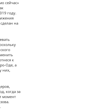
мо сейчас»
ак
019 году.
тижения
 сделан на
евать
поскольку
нского
аменить
отнеся к
ро-Оде, а
у них,
еров,
д, когда за
т момент
зова.
ь