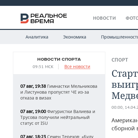
НОВОСТИ
ФОТО
Аналитика
Экономика
Промышленност
НОВОСТИ СПОРТА
СПОРТ
Все новости
09:51 МСК
Старт
выиг
Гимнастки Мельникова
07 авг, 19:38
и Листунова пропустят ЧЕ из-за
Медв
отказа в визах
00:00, 14.04
Фигуристки Валиева и
07 авг, 19:00
Трусова получили нейтральный
Американ
статус от ISU
сборной 
Семен Терехов: «Буду
07 авг, 18:23