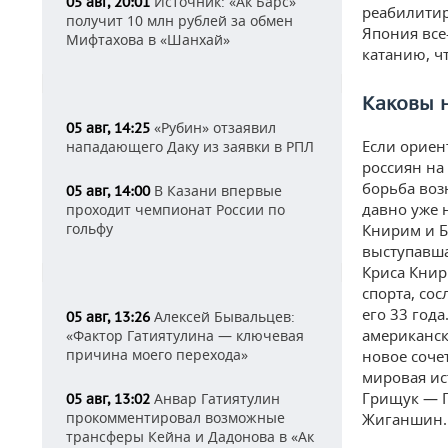
Источник: «Ак Барс»
05 авг, 20:01
реабилитир
получит 10 млн рублей за обмен
Япония все
Мифтахова в «Шанхай»
катанию, ч
Каковы 
«Рубин» отзаявил
05 авг, 14:25
Если ориен
нападающего Даку из заявки в РПЛ
россиян на
борьба воз
В Казани впервые
05 авг, 14:00
давно уже 
проходит чемпионат России по
гольфу
Книрим и Б
выступавша
Криса Книр
спорта, со
его 33 года
Алексей Бывальцев:
05 авг, 13:26
американск
«Фактор Гатиятулина — ключевая
причина моего перехода»
новое сочет
мировая ис
Грищук — П
Анвар Гатиятулин
05 авг, 13:02
прокомментировал возможные
Жиганшин.
трансферы Кейна и Дадонова в «Ак