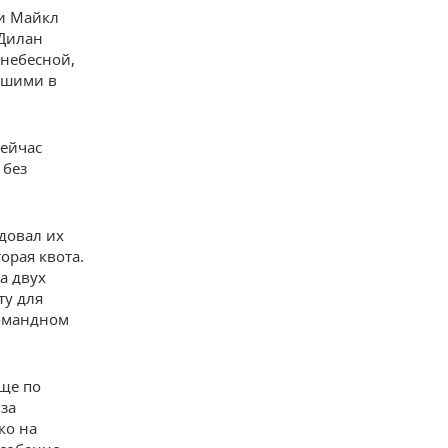
 и Майкл
 Дилан
небесной,
вшими в
сейчас
 без
адовал их
орая квота.
а двух
ту для
командном
ще по
 за
ко на