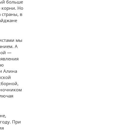
рый больше
 корни. Но
 страны, в
байджане
истами мы
анием. А
вой —
оявления
ью
ки Алина
нской
сборной,
иночником
ключая
не,
году. При
ия