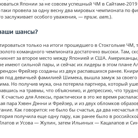
оваться Японии за не совсем успешный ЧМ в Сайтаме-2019 
-таки провела за одну весну два мировых чемпионата по ф
то заслуживает особого уважения, —
прим. авт
.).
наши шансы?
тироваться только на итоги прошедшего в Стокгольме ЧМ, 
 золото командного чемпионата достаточно высоки. Там, ск
никнет за второе место между Японией и США. Американцы,
не имеют сильной пары, и сейчас их лидеры в этом плане А
рендон Фрейзер созданы из двух распавшихся ранее. Книри
я под девичьей фамилией Шимека, вышла замуж за своего
има. Но получив мужа, она потеряла партнера, который уше
славшись на травмы, что объяснимо, и депрессию, что трудн
. К счастью для Алексы, практически в это же время распала
ая пара Хэвен Дэнни и Фрейзер, и из двух обломков образо
ание. Как говорится: не было бы счастья, да два несчастья 
тория получила еще одну пару, как ранее было в российско
латов и Усова — Жулин, затем Ильиных — Кацалапов и С