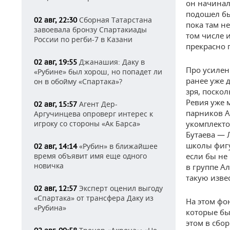
он начинал
подошел бы
Сборная Татарстана
02 авг, 22:30
пока там н
завоевала бронзу Спартакиады
том числе 
России по регби-7 в Казани
прекрасно 
Джанашия: Даку в
02 авг, 19:55
Про усилен
«Рубине» был хорош, но попадет ли
ранее уже 
он в обойму «Спартака»?
зря, поско
Ревия уже 
Агент Дер-
02 авг, 15:57
парников А
Аргучинцева опроверг интерес к
игроку со стороны «Ак Барса»
укомплекто
Бутаева — 
школы фигу
«Рубин» в ближайшее
02 авг, 14:14
время объявит имя еще одного
если бы не
новичка
в группе А
такую изве
Эксперт оценил выгоду
02 авг, 12:57
«Спартака» от трансфера Даку из
На этом фо
«Рубина»
которые бы
этом в сбо