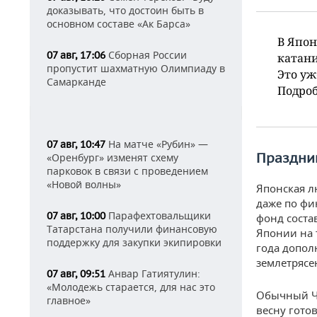
доказывать, что достоин быть в
основном составе «Ак Барса»
В Япо
Сборная России
07 авг, 17:06
катани
пропустит шахматную Олимпиаду в
Это уж
Самарканде
Подроб
На матче «Рубин» —
07 авг, 10:47
Праздни
«Оренбург» изменят схему
парковок в связи с проведением
«Новой волны»
Японская л
даже по фи
Парафехтовальщики
07 авг, 10:00
фонд соста
Татарстана получили финансовую
Японии на 
поддержку для закупки экипировки
года допол
землетрясе
Анвар Гатиятулин:
07 авг, 09:51
«Молодежь старается, для нас это
Обычный ЧМ
главное»
весну гото