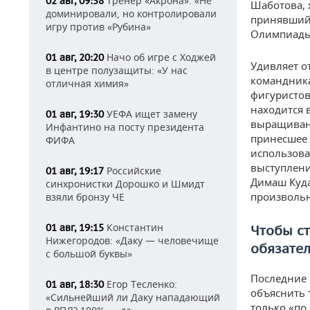
Тренер «Акрона»: «Не
02 авг, 09:58
Шаботова, 
доминировали, но контролировали
принявший 
игру против «Рубина»
Олимпиады-
Начо об игре с Ходжей
01 авг, 20:20
Удивляет о
в центре полузащиты: «У нас
командника
отличная химия»
фигуристов
находится 
УЕФА ищет замену
01 авг, 19:30
выращивани
Инфантино на посту президента
принесшее 
ФИФА
использова
выступлени
Российские
01 авг, 19:17
Димаш Куда
синхронистки Дорошко и Шмидт
произвольн
взяли бронзу ЧЕ
Константин
01 авг, 19:15
Чтобы ст
Нижегородов: «Даку — человечище
обязате
с большой буквы»
Последние 
Егор Тесленко:
01 авг, 18:30
объяснить 
«Сильнейший ли Даку нападающий
только «по