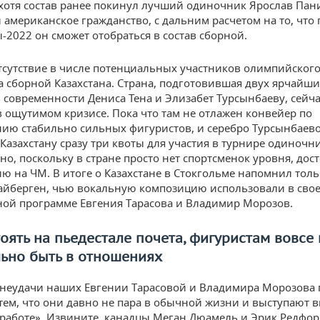
хотя состав ранее покинул лучший одиночник Ярослав Пан
американское гражданство, с дальним расчетом на то, что 
2022 он сможет отобраться в состав сборной.
тсутствие в числе потенциальных участников олимпийског
 сборной Казахстана. Страна, подготовившая двух ярчайши
 современности Дениса Тена и Элизабет Турсынбаеву, сейча
в ощутимом кризисе. Пока что там не отлажен конвейер по
ю стабильно сильных фигуристов, и серебро Турсынбаево
Казахстану сразу три квоты для участия в турнире одиночн
но, поскольку в стране просто нет спортсменок уровня, дос
ю на ЧМ. В итоге о Казахстане в Стокгольме напомнил толь
йберген, чью вокальную композицию использовали в сво
ой программе Евгения Тарасова и Владимир Морозов.
оять на пьедестале почета, фигуристам вовсе 
льно быть в отношениях
неудачи наших Евгении Тарасовой и Владимира Морозова
тем, что они давно не пара в обычной жизни и выступают в
 работе». Извините, канадцы Меган Дюамель и Эрик Редфо