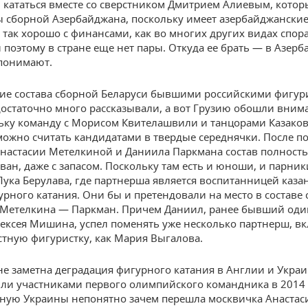
 кататься вместе со сверстником Дмитрием Алиевым, кото
 сборной Азербайджана, поскольку имеет азербайджанские
е так хорошо с финансами, как во многих других видах спора
и поэтому в стране еще нет пары. Откуда ее брать — в Азер
понимают.
ие состава сборной Беларуси бывшими российскими фигур
достаточно много рассказывали, а вот Грузию обошли вним
льку команду с Морисом Квителашвили и танцорами Казако
можно считать кандидатами в твердые середнячки. После п
настасии Метелкиной и Даниила Паркмана состав полност
ван, даже с запасом. Поскольку там есть и юноши, и парни
Лука Берулава, где партнерша является воспитанницей каза
рного катания. Они бы и претендовали на место в составе 
 Метелкина — Паркман. Причем Даниил, ранее бывший од
лексея Мишина, успел поменять уже несколько партнерш, в
стную фигуристку, как Мария Выгалова.
не заметна деградация фигурного катания в Англии и Украи
ли участниками первого олимпийского командника в 2014 
рную Украины непонятно зачем перешла москвичка Анастас