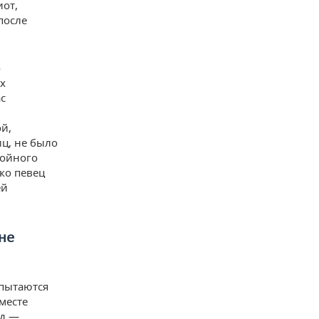
иот,
после
о
х
с
й,
иц, не было
тойного
ко певец
ей
не
 пытаются
месте
рд —