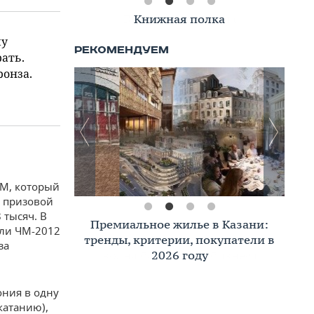
Книжная полка
му
ать.
ронза.
ЧМ, который
ь призовой
 тысяч. В
Премиальное жилье в Казани:
или ЧМ-2012
тренды, критерии, покупатели в
за
2026 году
ония в одну
катанию),