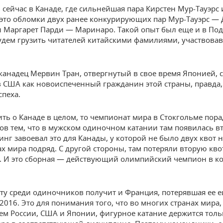
ь сейчас в Канаде, где сильнейшая пара Кирстен Мур-Тауэрс
это обломки двух ранее конкурирующих пар Мур-Тауэрс —
 Маргарет Парди — Маринаро. Такой опыт был еще и в Под
удем грузить читателей китайскими фамилиями, участвова
с-канадец Мервин Тран, отвергнутый в свое время Японией, 
в США как новоиспеченный гражданин этой страны, правда,
спеха.
ить о Канаде в целом, то чемпионат мира в Стокгольме пор
в тем, что в мужском одиночном катании там появилась вт
инг завоевал это для Канады, у которой не было двух квот н
х мира подряд. С другой стороны, там потеряли вторую кво
. И это сборная — действующий олимпийский чемпион в 
ту среди одиночников получит и Франция, потерявшая ее е
2016. Это для понимания того, что во многих странах мира,
м России, США и Японии, фигурное катание держится толь