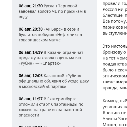
провели го
Руслан Терновой
06 авг, 21:30
Россия ни р
завоевал золото ЧЕ по прыжкам в
блестяще, п
воду
Все потому
парников и
«Ак Барс» в серии
06 авг, 20:38
выступлен
буллитов победил «Нефтяник» в
товарищеском матче
Это настол
бронзовую 
В Казани ограничат
06 авг, 14:19
продажу алкоголя в день матча
на тот мом
«Рубин» — «Спартак»
подданства
было некем.
Казанский «Рубин»
этническом
06 авг, 12:05
официально объявил об уходе Даку
также амери
в московский «Спартак»
правда, ма
В Екатеринбурге
06 авг, 11:57
Командный 
отложили старт Спартакиады по
уставших п
хоккею на траве из-за ракетной
Японию не 
опасности
Алины Заги
Может, поэ