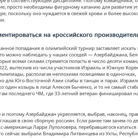
ре в соответствующей дисциплине. Поэтому командники, 
е, просто необходимы фигурному катанию для развития эт
ире, поскольку оно нуждается в свежей крови и более высо
и.
иентироваться на «российского производител
анное попадание в олимпийский турнир заставляет искать
что можно наблюдать у наших соседей — Азербайджана, Бел
торые всеми силами стремятся попасть в число десяти коман
022, вытеснив из числа участников Израиль и Южную Коре
импиады, располагая неплохими позициями в одиночках,
о для Юго-Восточной Азии слабы в танцах и парах. Израи
ко один козырь в лице Алексея Быченко, и то не самый ста
огам последнего ЧМ, где 33-летний ветеран финишировал н
е и поэтому Азербайджан укрепляется, выбрав, наконец, п
иглашая в свою сборную россиян. Если ранее там зачем-то д
экс-американца Ларри Луполовера, перебравшегося кататься 
то сейчас выбрали Владимира Литвинцева из Ухты, Республ