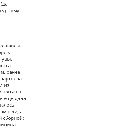
(да,
игурному
то шансы
орее,
 увы,
лекса
м, ранее
 партнера
л из
о понять в
сь еще одна
валось
помогли, а
й сборной:
иницина —