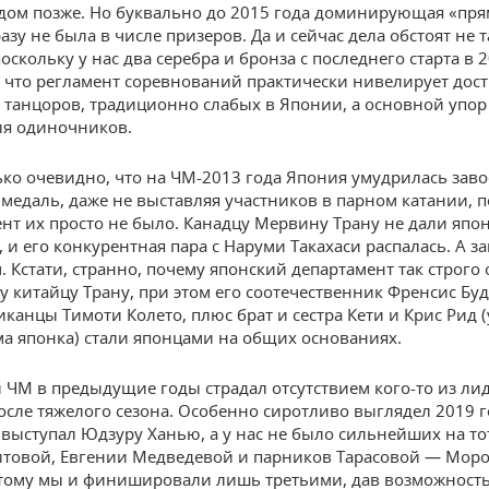
дом позже. Но буквально до 2015 года доминирующая «пря
азу не была в числе призеров. Да и сейчас дела обстоят не т
оскольку у нас два серебра и бронза с последнего старта в 2
, что регламент соревнований практически нивелирует дос
 танцоров, традиционно слабых в Японии, а основной упор
ия одиночников.
ько очевидно, что на ЧМ-2013 года Япония умудрилась заво
медаль, даже не выставляя участников в парном катании, 
ент их просто не было. Канадцу Мервину Трану не дали япо
, и его конкурентная пара с Наруми Такахаси распалась. А з
 Кстати, странно, почему японский департамент так строго 
у китайцу Трану, при этом его соотечественник Френсис Буд
канцы Тимоти Колето, плюс брат и сестра Кети и Крис Рид (
ма японка) стали японцами на общих основаниях.
ЧМ в предыдущие годы страдал отсутствием кого-то из лид
осле тяжелого сезона. Особенно сиротливо выглядел 2019 го
выступал Юдзуру Ханью, а у нас не было сильнейших на то
товой, Евгении Медведевой и парников Тарасовой — Моро
тому мы и финишировали лишь третьими, дав возможност