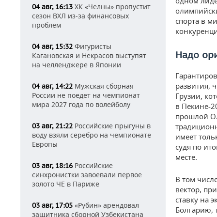
одном лиде
ХК «Челны» пропустит
04 авг, 16:13
олимпийски
сезон ВХЛ из-за финансовых
спорта в м
проблем
конкуренци
Фигуристы
04 авг, 15:32
Надо ор
Кагановская и Некрасов выступят
на челленджере в Японии
Гарантиров
развития, 
Мужская сборная
04 авг, 14:22
России не поедет на чемпионат
Грузии, ко
мира 2027 года по волейболу
в Пекине-2
прошлой Ол
Российские прыгуны в
03 авг, 21:22
традиционн
воду взяли серебро на чемпионате
имеет толь
Европы
судя по ит
месте.
Российские
03 авг, 18:16
синхронистки завоевали первое
В том числ
золото ЧЕ в Париже
вектор, пр
ставку на 
«Рубин» арендовал
03 авг, 17:05
Болгарию, 
защитника сборной Узбекистана