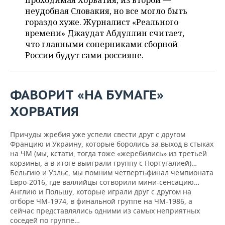
проходимая Хорватия, из второй —
НЕФТЕХИМИЯ
неудобная Словакия, но все могло быть
РОЗНИЧНАЯ ТОРГОВЛЯ
НОВОСТИ ТЕХНОЛОГИЙ
МЕРОПРИЯТИЯ
гораздо хуже. Журналист «Реального
НЕФТЬ
времени» Джаудат Абдуллин считает,
ТРАНСПОРТ
IT
НОВОСТИ МЕРОПРИЯТИЙ
СПОРТ
что главными соперниками сборной
ОПК
России будут сами россияне.
УСЛУГИ
МЕДИА
ВЫЕЗДНАЯ РЕДАКЦИЯ
НОВОСТИ СПОРТА
ОБЩЕСТВО
ЭНЕРГЕТИКА
ТЕЛЕКОММУНИКАЦИИ
БИЗНЕС-БРАНЧИ
ФУТБОЛ
НОВОСТИ ОБЩЕСТВА
ФОТОГАЛЕРЕЯ
ФАВОРИТ «НА БУМАГЕ»
ХОРВАТИЯ
ONLINE-КОНФЕРЕНЦИИ
ХОККЕЙ
ВЛАСТЬ
СЮЖЕТЫ
ОТКРЫТАЯ ЛЕКЦИЯ
БАСКЕТБОЛ
ИНФРАСТРУКТУРА
СПРАВОЧНИК
Причуды жребия уже успели свести друг с другом
Францию и Украину, которые боролись за выход в стыках
на ЧМ (мы, кстати, тогда тоже «жеребились» из третьей
ВОЛЕЙБОЛ
ИСТОРИЯ
СПИСОК ПЕРСОН
ПОЛНАЯ ВЕРСИЯ
корзины, а в итоге выиграли группу с Португалией)…
Бельгию и Уэльс, мы помним четвертьфинал чемпионата
КИБЕРСПОРТ
КУЛЬТУРА
СПИСОК КОМПАНИЙ
Евро-2016, где валлийцы сотворили мини-сенсацию…
Англию и Польшу, которые играли друг с другом на
отборе ЧМ-1974, в финальной группе на ЧМ-1986, а
ФИГУРНОЕ КАТАНИЕ
МЕДИЦИНА
сейчас представлялись одними из самых неприятных
соседей по группе…