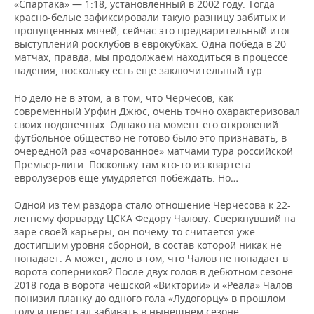
«Спартака» — 1:18, установленный в 2002 году. Тогда
красно-белые зафиксировали такую разницу забитых и
пропущенных мячей, сейчас это предварительный итог
выступлений росклубов в еврокубках. Одна победа в 20
матчах, правда, мы продолжаем находиться в процессе
падения, поскольку есть еще заключительный тур.
Но дело не в этом, а в том, что Черчесов, как
современный Урфин Джюс, очень точно охарактеризовал
своих подопечных. Однако на момент его откровений
футбольное общество не готово было это признавать, в
очередной раз «очарованное» матчами тура российской
Премьер-лиги. Поскольку там кто-то из квартета
евролузеров еще умудряется побеждать. Но…
Одной из тем раздора стало отношение Черчесова к 22-
летнему форварду ЦСКА Федору Чалову. Сверкнувший на
заре своей карьеры, он почему-то считается уже
достигшим уровня сборной, в состав которой никак не
попадает. А может, дело в том, что Чалов не попадает в
ворота соперников? После двух голов в дебютном сезоне
2018 года в ворота чешской «Виктории» и «Реала» Чалов
понизил планку до одного гола «Лудогорцу» в прошлом
году и перестал забивать в нынешнем сезоне.