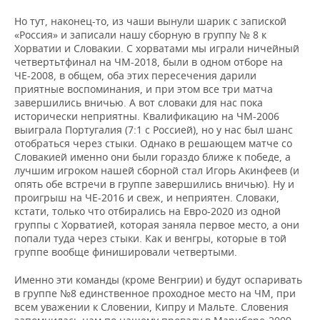
ВОДНЫЕ ВИДЫ СПОРТА
ОБРАЗОВАНИЕ
Но тут, наконец-то, из чаши вынули шарик с запиской
«Россия» и записали нашу сборную в группу № 8 к
ХОККЕЙ С МЯЧОМ
ПРОИСШЕСТВИЯ
Хорватии и Словакии. С хорватами мы играли ничейный
четвертьтфинал на ЧМ-2018, были в одном отборе на
ЧЕ-2008, в общем, оба этих пересечения дарили
приятные воспоминания, и при этом все три матча
завершились вничью. А вот словаки для нас пока
исторически неприятны. Квалификацию на ЧМ-2006
выиграла Португалия (7:1 с Россией), но у нас был шанс
отобраться через стыки. Однако в решающем матче со
Словакией именно они были гораздо ближе к победе, а
лучшим игроком нашей сборной стал Игорь Акинфеев (и
опять обе встречи в группе завершились вничью). Ну и
проигрыш на ЧЕ-2016 и свеж, и неприятен. Словаки,
кстати, только что отбирались на Евро-2020 из одной
группы с Хорватией, которая заняла первое место, а они
попали туда через стыки. Как и венгры, которые в той
группе вообще финишировали четвертыми.
Именно эти команды (кроме Венгрии) и будут оспаривать
в группе №8 единственное проходное место на ЧМ, при
всем уважении к Словении, Кипру и Мальте. Словения