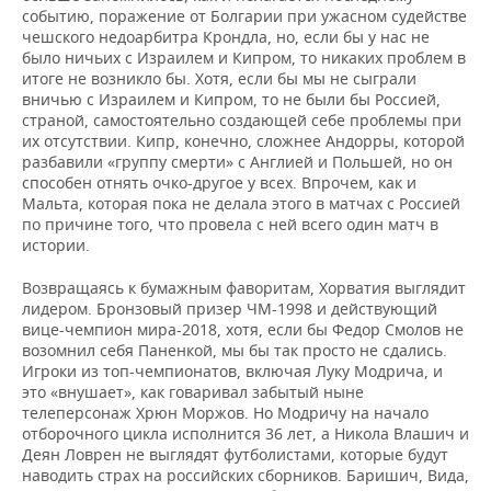
событию, поражение от Болгарии при ужасном судействе
чешского недоарбитра Крондла, но, если бы у нас не
было ничьих с Израилем и Кипром, то никаких проблем в
итоге не возникло бы. Хотя, если бы мы не сыграли
вничью с Израилем и Кипром, то не были бы Россией,
страной, самостоятельно создающей себе проблемы при
их отсутствии. Кипр, конечно, сложнее Андорры, которой
разбавили «группу смерти» с Англией и Польшей, но он
способен отнять очко-другое у всех. Впрочем, как и
Мальта, которая пока не делала этого в матчах с Россией
по причине того, что провела с ней всего один матч в
истории.
Возвращаясь к бумажным фаворитам, Хорватия выглядит
лидером. Бронзовый призер ЧМ-1998 и действующий
вице-чемпион мира-2018, хотя, если бы Федор Смолов не
возомнил себя Паненкой, мы бы так просто не сдались.
Игроки из топ-чемпионатов, включая Луку Модрича, и
это «внушает», как говаривал забытый ныне
телеперсонаж Хрюн Моржов. Но Модричу на начало
отборочного цикла исполнится 36 лет, а Никола Влашич и
Деян Ловрен не выглядят футболистами, которые будут
наводить страх на российских сборников. Баришич, Вида,