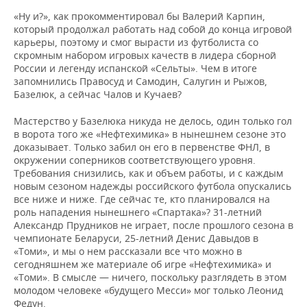
«Ну и?», как прокомментировал бы Валерий Карпин,
который продолжал работать над собой до конца игровой
карьеры, поэтому и смог вырасти из футболиста со
скромным набором игровых качеств в лидера сборной
России и легенду испанской «Сельты». Чем в итоге
запомнились Правосуд и Самодин, Салугин и Рыжов,
Базелюк, а сейчас Чалов и Кучаев?
Мастерство у Базелюка никуда не делось, один только гол
в ворота того же «Нефтехимика» в нынешнем сезоне это
доказывает. Только забил он его в первенстве ФНЛ, в
окружении соперников соответствующего уровня.
Требования снизились, как и объем работы, и с каждым
новым сезоном надежды российского футбола опускались
все ниже и ниже. Где сейчас те, кто планировался на
роль нападения нынешнего «Спартака»? 31-летний
Александр Прудников не играет, после прошлого сезона в
чемпионате Беларуси, 25-летний Денис Давыдов в
«Томи», и мы о нем рассказали все что можно в
cегодняшнем же материале об игре «Нефтехимика» и
«Томи». В смысле — ничего, поскольку разглядеть в этом
молодом человеке «будущего Месси» мог только Леонид
Федун.