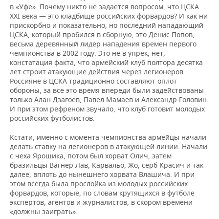
в «Уфе». Почему никто не задается вопросом, что ЦСКА
XXI века — это кладбище российских форвардов? И как ни
прискорбно и показательно, но последний нападающий
ЦСКА, который пробился в сборную, это Денис Попов,
весьма деревянный лидер нападения времен первого
чемпионства в 2002 году. Это не в упрек, нет,
констатация факта, что армейский клуб полтора десятка
лет строит атакующие действия через легионеров.
Россияне в ЦСКА традиционно составляют оплот
обороны, за все это время впереди были задействованы
только Алан Дзагоев, Павел Мамаев и Александр Головин.
И при этом рефреном звучало, что клуб готовит молодых
российских футболистов.
Кстати, именно с момента чемпионства армейцы начали
делать ставку на легионеров в атакующей линии. Начали
с чеха Ярошика, потом был хорват Олич, затем
бразильцы Вагнер Лав, Карвальо, Жо, серб Красич и так
далее, вплоть до нынешнего хорвата Влашича. И при
этом всегда была прослойка из молодых российских
форвардов, которые, по словам крутящихся в футболе
экспертов, агентов и журналистов, в скором времени
«должны заиграть».