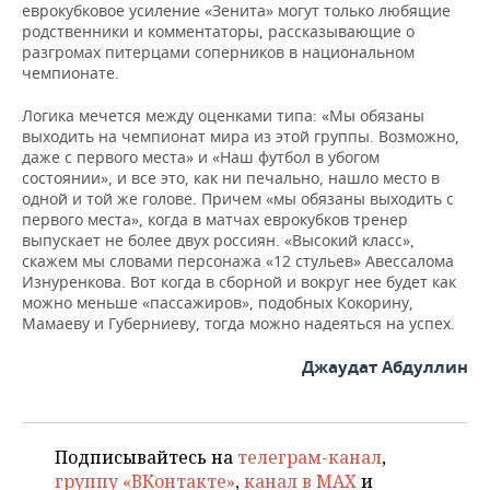
еврокубковое усиление «Зенита» могут только любящие
родственники и комментаторы, рассказывающие о
разгромах питерцами соперников в национальном
чемпионате.
Логика мечется между оценками типа: «Мы обязаны
выходить на чемпионат мира из этой группы. Возможно,
даже с первого места» и «Наш футбол в убогом
состоянии», и все это, как ни печально, нашло место в
одной и той же голове. Причем «мы обязаны выходить с
первого места», когда в матчах еврокубков тренер
выпускает не более двух россиян. «Высокий класс»,
скажем мы словами персонажа «12 стульев» Авессалома
Изнуренкова. Вот когда в сборной и вокруг нее будет как
можно меньше «пассажиров», подобных Кокорину,
Мамаеву и Губерниеву, тогда можно надеяться на успех.
Джаудат Абдуллин
Подписывайтесь на
телеграм-канал
,
группу «ВКонтакте»
,
канал в MAX
и