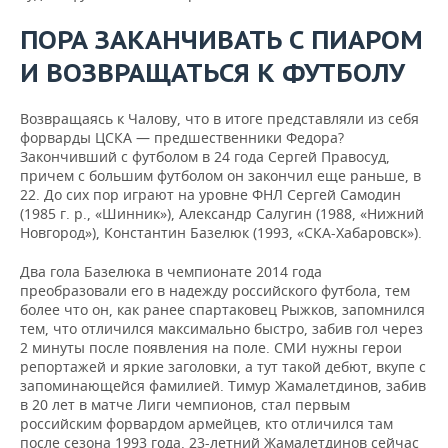
ПОРА ЗАКАНЧИВАТЬ С ПИАРОМ
И ВОЗВРАЩАТЬСЯ К ФУТБОЛУ
Возвращаясь к Чалову, что в итоге представляли из себя
форварды ЦСКА — предшественники Федора?
Закончивший с футболом в 24 года Сергей Правосуд,
причем с большим футболом он закончил еще раньше, в
22. До сих пор играют на уровне ФНЛ Сергей Самодин
(1985 г. р., «Шинник»), Александр Салугин (1988, «Нижний
Новгород»), Константин Базелюк (1993, «СКА-Хабаровск»).
Два гола Базелюка в чемпионате 2014 года
преобразовали его в надежду российского футбола, тем
более что он, как ранее спартаковец Рыжков, запомнился
тем, что отличился максимально быстро, забив гол через
2 минуты после появления на поле. СМИ нужны герои
репортажей и яркие заголовки, а тут такой дебют, вкупе с
запоминающейся фамилией. Тимур Жамалетдинов, забив
в 20 лет в матче Лиги чемпионов, стал первым
российским форвардом армейцев, кто отличился там
после сезона 1993 года. 23-летний Жамалетдинов сейчас