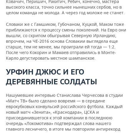
Ковачич, Перишич, Ракитич, Ребич, конечно, мастера
высокого класса, точно сильнее нынешних сербов, но в
целом команда не молода. А через год моложе не станет.
Словаки же с Гамшиком, Губочаном, Куцкой, Маком тоже
приближаются к процессу смены поколений. На Евро они
вышли, со скрипом обыгрывая Северную Ирландию,
впрочем, на ЧЕ-2016 основа Словакии выглядела еще
старше, тем не менее, мы проиграли ей тогда — 1:2.
После чего Кокорин и Мамаев отправились в Монте-
Карло дегустировать местное шампанское.
УРФИН ДЖЮС И ЕГО
ДЕРЕВЯННЫЕ СОЛДАТЫ
Нашумевшее интервью Станислава Черчесова в студии
«Матч ТВ» было сделано вовремя — в середине
еврокубковых конвульсий российского футбола. Каждый
новый матч «Зенита», «Краснодара», ЦСКА и
присоединившегося к этой компании в последнюю
очередь «Локомотива» подтверждал слова нашего
главного лесничего, в итоге мы повторили антирекорд