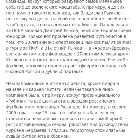
команды, вокруг которых раздувают самое маленькое
событие до вселенского масштаба. К примеру, я до сих
пор помню такого персонажа, как Владислав Рыжков,
поскольку он сделал голевой пас в первой же своей игре
за «Спартак», а во втором матче забил гол. Параллельно
за ЦСКА забивал Дмитрий Рыжов, чемпион Европы среди
юниоров. Только вот проблема развития футболистов в
том, что 30-летний экс-спартаковец Рыжков пылит сейчас
в турнире ПФЛ, а 31-летний Рыжов — в «Арарат-Ереван»,
составляя там пару форвардов с 27-летним Александром
Козловым, про которого знал каждый человек, близкий к
футболу, поскольку парень просто феерил в юниорской
сборной России и дубле «Спартака».
Чем запомнились в итоге эти ребята, кроме пиара в
начале их карьер? Кстати, если бы такая же пиар-
компания была, к примеру, вокруг провинциального
«Рубина», то все шансы стать звездой российского
футбола имел Александр Рязанцев. К примеру, в сезоне
2009 года — ему 23 года, он забивает «Барселоне»,
становится чемпионом страны в составе самой яркой
российской команды сезона, работает под руководством
Курбана Бердыева. Глядишь, по-другому сложилась бы
судьба футболиста в сборной.