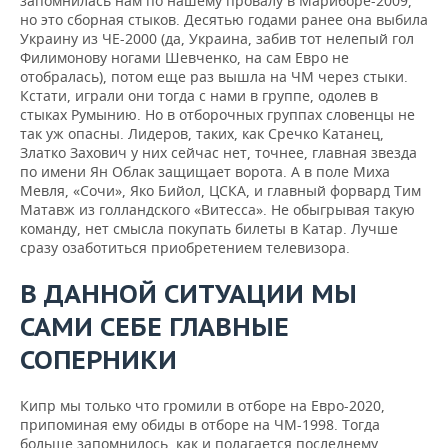
запомнилась нам по нашему провалу в Мариборе-2009,
но это сборная стыков. Десятью годами ранее она выбила
Украину из ЧЕ-2000 (да, Украина, забив тот нелепый гол
Филимонову ногами Шевченко, на сам Евро не
отобралась), потом еще раз вышла на ЧМ через стыки.
Кстати, играли они тогда с нами в группе, одолев в
стыках Румынию. Но в отборочных группах словенцы не
так уж опасны. Лидеров, таких, как Сречко Катанец,
Златко Захович у них сейчас нет, точнее, главная звезда
по имени Ян Облак защищает ворота. А в поле Миха
Мевля, «Сочи», Яко Бийол, ЦСКА, и главный форвард Тим
Матавж из голландского «Витесса». Не обыгрывая такую
команду, нет смысла покупать билеты в Катар. Лучше
сразу озаботиться приобретением телевизора.
В ДАННОЙ СИТУАЦИИ МЫ
САМИ
СЕБЕ
ГЛАВНЫЕ
СОПЕРНИКИ
Кипр мы только что громили в отборе на Евро-2020,
припоминая ему обиды в отборе на ЧМ-1998. Тогда
больше запомнилось, как и полагается последнему