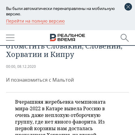
Вы были автоматически перенаправлены на мобильную
версию.
Перейти на полную версию
РЕГИОНЫ
СПОРТ
Отличный выбор! Можно
БАШКОРТОСТАН
НОВОСТИ
отомстить Словакии, Словении,
ТАТАРСТАН
АНАЛИТИКА
Хорватии и Кипру
УДМУРТИЯ
НОВОСТИ АНАЛИТИКИ
ЭКОНОМИКА
00:00, 08.12.2020
ДЕКЛАРАЦИИ О ДОХОДАХ
НОВОСТИ ЭКОНОМИКИ
ПРОМЫШЛЕННОСТЬ
И познакомиться с Мальтой
КОРОЛИ ГОСЗАКАЗА ПФО
ФИНАНСЫ
НОВОСТИ
НЕДВИЖИМОСТЬ
ПРОМЫШЛЕННОСТИ
Вчерашняя жеребьевка чемпионата
ВУЗЫ ТАТАРСТАНА
БАНКИ
НОВОСТИ НЕДВИЖИМОСТИ
АВТО
мира-2022 в Катаре вывела Россию в
АГРОПРОМ
очень даже неплохую отборочную
КОМУ ПРИНАДЛЕЖАТ
БЮДЖЕТ
НОВОСТИ АВТО
БИЗНЕС
группу, где нет явного фаворита. Из
ТОРГОВЫЕ ЦЕНТРЫ
МАШИНОСТРОЕНИЕ
ТАТАРСТАНА
первой корзины нам досталась
ИНВЕСТИЦИИ
НОВОСТИ БИЗНЕСА
ТЕХНОЛОГИИ