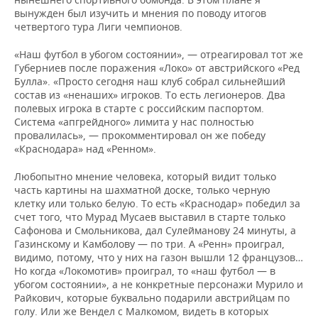
вынужден был изучить и мнения по поводу итогов
четвертого тура Лиги чемпионов.
«Наш футбол в убогом состоянии», — отреагировал тот же
Губерниев после поражения «Локо» от австрийского «Ред
Булла». «Просто сегодня наш клуб собрал сильнейший
состав из «ненаших» игроков. То есть легионеров. Два
полевых игрока в старте с российским паспортом.
Система «апгрейдного» лимита у нас полностью
провалилась», — прокомментировал он же победу
«Краснодара» над «Ренном».
Любопытно мнение человека, который видит только
часть картины на шахматной доске, только черную
клетку или только белую. То есть «Краснодар» победил за
счет того, что Мурад Мусаев выставил в старте только
Сафонова и Смольникова, дал Сулейманову 24 минуты, а
Газинскому и Камболову — по три. А «Ренн» проиграл,
видимо, потому, что у них на газон вышли 12 французов…
Но когда «Локомотив» проиграл, то «наш футбол — в
убогом состоянии», а не конкретные персонажи Мурило и
Райкович, которые буквально подарили австрийцам по
голу. Или же Вендел с Малкомом, видеть в которых