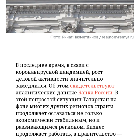
НЕФТЕХИМИЯ
РОЗНИЧНАЯ ТОРГОВЛЯ
НОВОСТИ ТЕХНОЛОГИЙ
МЕРОПРИЯТИЯ
НЕФТЬ
ТРАНСПОРТ
IT
НОВОСТИ МЕРОПРИЯТИЙ
СПОРТ
ОПК
Фото: Ринат Назметдинов / realnoevremya.ru
УСЛУГИ
МЕДИА
ВЫЕЗДНАЯ РЕДАКЦИЯ
НОВОСТИ СПОРТА
ОБЩЕСТВО
ЭНЕРГЕТИКА
ТЕЛЕКОММУНИКАЦИИ
БИЗНЕС-БРАНЧИ
ФУТБОЛ
НОВОСТИ ОБЩЕСТВА
ФОТОГАЛЕРЕЯ
В последнее время, в связи с
ONLINE-КОНФЕРЕНЦИИ
ХОККЕЙ
ВЛАСТЬ
СЮЖЕТЫ
коронавирусной пандемией, рост
деловой активности значительно
ОТКРЫТАЯ ЛЕКЦИЯ
БАСКЕТБОЛ
ИНФРАСТРУКТУРА
СПРАВОЧНИК
замедлился. Об этом
свидетельствуют
аналитические данные
Банка России
. В
ВОЛЕЙБОЛ
ИСТОРИЯ
СПИСОК ПЕРСОН
ПОЛНАЯ ВЕРСИЯ
этой непростой ситуации Татарстан на
фоне многих других регионов страны
КИБЕРСПОРТ
КУЛЬТУРА
СПИСОК КОМПАНИЙ
продолжает оставаться не только
экономически стабильным, но и
ФИГУРНОЕ КАТАНИЕ
МЕДИЦИНА
развивающимся регионом. Бизнес
продолжает работать, а правительство —