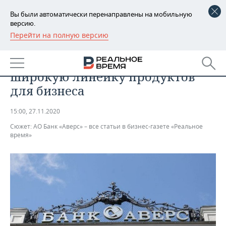
Вы были автоматически перенаправлены на мобильную
версию.
Перейти на полную версию
РЕГИОНЫ
ЭКОНОМИКА
Банк «Аверс» предлагает
БАШКОРТОСТАН
НОВОСТИ
широкую линейку продуктов
ТАТАРСТАН
АНАЛИТИКА
для бизнеса
УДМУРТИЯ
НОВОСТИ АНАЛИТИКИ
ЭКОНОМИКА
15:00, 27.11.2020
Сюжет:
АО Банк «Аверс» – все статьи в бизнес-газете «Реальное
ДЕКЛАРАЦИИ О ДОХОДАХ
НОВОСТИ ЭКОНОМИКИ
ПРОМЫШЛЕННОСТЬ
время»
КОРОЛИ ГОСЗАКАЗА ПФО
ФИНАНСЫ
НОВОСТИ
НЕДВИЖИМОСТЬ
ПРОМЫШЛЕННОСТИ
ВУЗЫ ТАТАРСТАНА
БАНКИ
НОВОСТИ НЕДВИЖИМОСТИ
АВТО
АГРОПРОМ
КОМУ ПРИНАДЛЕЖАТ
БЮДЖЕТ
НОВОСТИ АВТО
БИЗНЕС
ТОРГОВЫЕ ЦЕНТРЫ
МАШИНОСТРОЕНИЕ
ТАТАРСТАНА
ИНВЕСТИЦИИ
НОВОСТИ БИЗНЕСА
ТЕХНОЛОГИИ