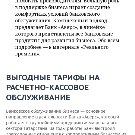
помогать производителям. Большую роль
ВОДНЫЕ ВИДЫ СПОРТА
ОБРАЗОВАНИЕ
в поддержке бизнеса играет создание
комфортных условий банковского
ХОККЕЙ С МЯЧОМ
ПРОИСШЕСТВИЯ
обслуживания. Комплексный подход
предлагает Банк «Аверс», в линейке
которого представлены все банковские
продукты для развития бизнеса. Обо всем
подробнее — в материале «Реального
времени».
ВЫГОДНЫЕ ТАРИФЫ НА
РАСЧЕТНО-КАССОВОЕ
ОБСЛУЖИВАНИЕ
Банковское обслуживание бизнеса — основное
направление в деятельности Банка «Аверс», который
работает с крупнейшими предприятиями реального
сектора Татарстана. За годы работы Банк выстроил
долгосрочные отношения с корпоративным бизнесом из