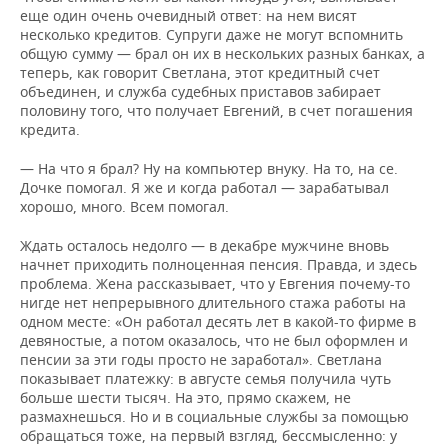
еще один очень очевидный ответ: на нем висят
несколько кредитов. Супруги даже не могут вспомнить
общую сумму — брал он их в нескольких разных банках, а
теперь, как говорит Светлана, этот кредитный счет
объединен, и служба судебных приставов забирает
половину того, что получает Евгений, в счет погашения
кредита.
— На что я брал? Ну на компьютер внуку. На то, на се.
Дочке помогал. Я же и когда работал — зарабатывал
хорошо, много. Всем помогал.
Ждать осталось недолго — в декабре мужчине вновь
начнет приходить полноценная пенсия. Правда, и здесь
проблема. Жена рассказывает, что у Евгения почему-то
нигде нет непрерывного длительного стажа работы на
одном месте: «Он работал десять лет в какой-то фирме в
девяностые, а потом оказалось, что не был оформлен и
пенсии за эти годы просто не заработал». Светлана
показывает платежку: в августе семья получила чуть
больше шести тысяч. На это, прямо скажем, не
размахнешься. Но и в социальные службы за помощью
обращаться тоже, на первый взгляд, бессмысленно: у