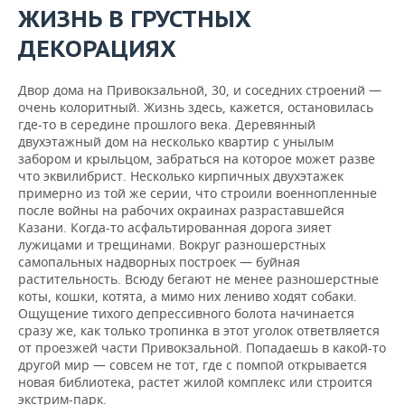
ВОДНЫЕ ВИДЫ СПОРТА
ОБРАЗОВАНИЕ
ЖИЗНЬ В ГРУСТНЫХ
ДЕКОРАЦИЯХ
ХОККЕЙ С МЯЧОМ
ПРОИСШЕСТВИЯ
Двор дома на Привокзальной, 30, и соседних строений —
очень колоритный. Жизнь здесь, кажется, остановилась
где-то в середине прошлого века. Деревянный
двухэтажный дом на несколько квартир с унылым
забором и крыльцом, забраться на которое может разве
что эквилибрист. Несколько кирпичных двухэтажек
примерно из той же серии, что строили военнопленные
после войны на рабочих окраинах разраставшейся
Казани. Когда-то асфальтированная дорога зияет
лужицами и трещинами. Вокруг разношерстных
самопальных надворных построек — буйная
растительность. Всюду бегают не менее разношерстные
коты, кошки, котята, а мимо них лениво ходят собаки.
Ощущение тихого депрессивного болота начинается
сразу же, как только тропинка в этот уголок ответвляется
от проезжей части Привокзальной. Попадаешь в какой-то
другой мир — совсем не тот, где с помпой открывается
новая библиотека, растет жилой комплекс или строится
экстрим-парк.