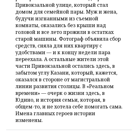
НЕФТЕХИМИЯ
Привокзальной улице, который стал
РОЗНИЧНАЯ ТОРГОВЛЯ
НОВОСТИ ТЕХНОЛОГИЙ
домом для семейной пары. Муж и жена,
МЕРОПРИЯТИЯ
НЕФТЬ
будучи изгнанными из съемной
комнаты, оказались без крыши над
ТРАНСПОРТ
IT
НОВОСТИ МЕРОПРИЯТИЙ
СПОРТ
ОПК
головой и все лето прожили в остатках
старой машины. Фотограф объявила сбор
УСЛУГИ
МЕДИА
ВЫЕЗДНАЯ РЕДАКЦИЯ
НОВОСТИ СПОРТА
ОБЩЕСТВО
ЭНЕРГЕТИКА
средств, сняла для них квартиру с
удобствами — и к концу недели пара
ТЕЛЕКОММУНИКАЦИИ
БИЗНЕС-БРАНЧИ
ФУТБОЛ
НОВОСТИ ОБЩЕСТВА
ФОТОГАЛЕРЕЯ
переехала. А остальные жители этой
части Привокзальной остались здесь, в
ONLINE-КОНФЕРЕНЦИИ
ХОККЕЙ
ВЛАСТЬ
СЮЖЕТЫ
забытом углу Казани, который, кажется,
оказался в стороне от магистральной
ОТКРЫТАЯ ЛЕКЦИЯ
БАСКЕТБОЛ
ИНФРАСТРУКТУРА
СПРАВОЧНИК
линии развития столицы. В «Реальном
времени» — очерк о жизни здесь, в
ВОЛЕЙБОЛ
ИСТОРИЯ
СПИСОК ПЕРСОН
ПОЛНАЯ ВЕРСИЯ
Юдино, и история семьи, которая, в
общем-то, и не хотела себе помогать сама.
КИБЕРСПОРТ
КУЛЬТУРА
СПИСОК КОМПАНИЙ
Имена главных героев истории
изменены.
ФИГУРНОЕ КАТАНИЕ
МЕДИЦИНА