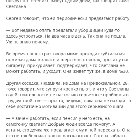
плывут по течению. Живут одним днем, как говорит сама
Светлана.
Сергей говорит, что ей периодически предлагают работу.
— Вот недавно опять предлагали уборщицей куда-то
здесь устроиться. На два часа в день. Так она не пошла.
Уж не знаю почему.
Во время нашего разговора мимо проходит субтильная
пожилая дама в халате и шерстяных носках, просит у нас
сигарету, прикуривает, подтверждает, что Светлана не
может работать, и уходит. Она живет тут же, в доме №30.
Другая соседка, Людмила, из дома на Привокзальной, 28,
тоже говорит, что супруги крепко пьют, и что у Светланы
в действительности не настолько серьезные проблемы в
трудоустройстве — просто, видимо, пока она не находит в
себе достаточно мотивации для этого серьезного шага.
— А зачем работать, если пенсия у него есть, на
самогонку хватает? Добрые люди всегда помогут. А
кстати, его дочка же предлагает ему к ней переехать. Она
его не так бросила, как он рассказывает. Готова забрать.