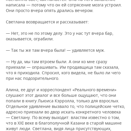
написала — потому что он ей сотрясение мозга устроил.
Они просто вчера опять дрались вечером.
Светлана возвращается и рассказывает:
— Нет, это не по этому делу. Это у нас тут вчера бар,
оказывается, ограбили.
— Так ты же там вчера была! — удивляется муж.
— Ну да, мы там втроем были. А они ко мне сразу
приехали — опрашивать. Им продавщица там сказала,
что я приходила. Спросил, кого видела, не было ли чего
при нас подозрительного.
Алина, ее друг и корреспондент «Реального времени»
слушают этот диалог и все больше ощущают, что они
попали в книгу Льюиса Кэрролла, только для взрослых.
Отдельное удивление вызвало то, что полицейские четко,
адресно приехали во двор искать конкретного человека
— Светлану. По всему выходит: властям известно о том,
что в XXI веке в благополучной Казани в старой машине
живут люди. Светлана, видя лица присутствующих,