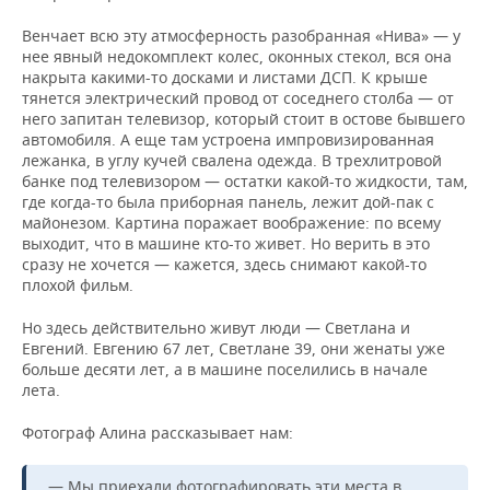
Венчает всю эту атмосферность разобранная «Нива» — у
нее явный недокомплект колес, оконных стекол, вся она
накрыта какими-то досками и листами ДСП. К крыше
тянется электрический провод от соседнего столба — от
него запитан телевизор, который стоит в остове бывшего
автомобиля. А еще там устроена импровизированная
лежанка, в углу кучей свалена одежда. В трехлитровой
банке под телевизором — остатки какой-то жидкости, там,
где когда-то была приборная панель, лежит дой-пак с
майонезом. Картина поражает воображение: по всему
выходит, что в машине кто-то живет. Но верить в это
сразу не хочется — кажется, здесь снимают какой-то
плохой фильм.
Но здесь действительно живут люди — Светлана и
Евгений. Евгению 67 лет, Светлане 39, они женаты уже
больше десяти лет, а в машине поселились в начале
лета.
Фотограф Алина рассказывает нам:
— Мы приехали фотографировать эти места в