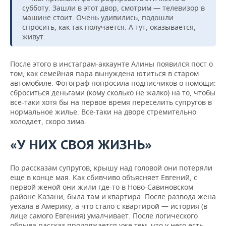
субботу. Зашли в этот двор, смотрим — телевизор в
машине стоит. Очень удивились, подошли
спросить, как так получается. А тут, оказывается,
живут.
После этого в инстаграм-аккаунте Алины появился пост о
том, как семейная пара вынуждена ютиться в старом
автомобиле. Фотограф попросила подписчиков о помощи:
сброситься деньгами (кому сколько не жалко) на то, чтобы
все-таки хотя бы на первое время переселить супругов в
нормальное жилье. Все-таки на дворе стремительно
холодает, скоро зима.
«У НИХ СВОЯ ЖИЗНЬ»
По рассказам супругов, крышу над головой они потеряли
еще в конце мая. Как сбивчиво объясняет Евгений, с
первой женой они жили где-то в Ново-Савиновском
районе Казани, была там и квартира. После развода жена
уехала в Америку, а что стало с квартирой — история (в
лице самого Евгения) умалчивает. После логического
обрыва рассказ продолжается уже тем, что у него есть