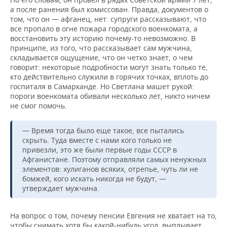
а после ранения был комиссован. Правда, документов о
том, что он — афганец, нет: супруги рассказывают, что
все пропало в огне пожара городского военкомата, а
восстановить эту историю почему-то невозможно. В
принципе, из того, что рассказывает сам мужчина,
складывается ощущение, что он четко знает, о чем
говорит: некоторые подробности могут знать только те,
кто действительно служили в горячих точках, вплоть до
госпиталя в Самарканде. Но Светлана машет рукой:
пороги военкомата обивали несколько лет, никто ничем
не смог помочь.
— Время тогда было еще такое, все пытались
скрыть. Туда вместе с нами кого только не
привезли, это же были первые годы СССР в
Афганистане. Поэтому отправляли самых ненужных
элементов: хулиганов всяких, отрепье, чуть ли не
бомжей, кого искать никогда не будут, —
утверждает мужчина.
На вопрос о том, почему пенсии Евгения не хватает на то,
чтобы снимать хотя бы какой-нибудь угол, выплывает