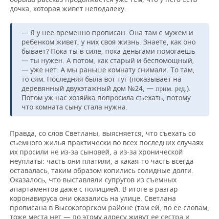
дочка, которая живет неподалеку:
— Я у нее временно прописан. Она там с мужем и
ребенком живет, у них своя жизнь. Знаете, как оно
бывает? Пока ты в силе, пока деньгами помогаешь
— ты нужен. А потом, как старый и беспомощный,
— уже нет. А мы раньше комнату снимали. То там,
то сям. Последняя была вот тут (показывает на
деревянный двухэтажный дом №24, —
).
прим. ред.
Потом уж нас хозяйка попросила съехать, потому
что комната сыну стала нужна.
Правда, со слов Светланы, выясняется, что съехать со
съемного жилья практически во всех последних случаях
их просили не из-за сыновей, а из-за хронической
неуплаты: часть они платили, а какая-то часть всегда
оставалась, таким образом копились солидные долги.
Оказалось, что выставляли супругов из съемных
апартаментов даже с полицией. В итоге в разгар
коронавируса они оказались на улице. Светлана
прописана в Высокогорском районе (там ей, по ее словам,
тоже места нет — по этому адресу живут ее сестра и