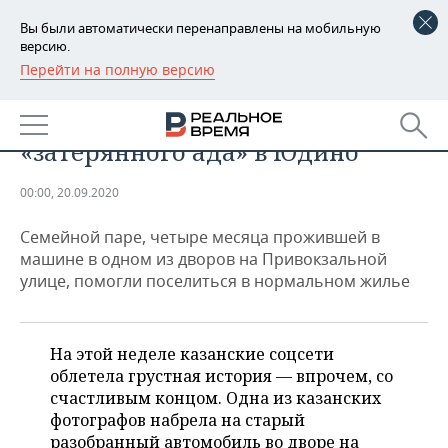
Вы были автоматически перенаправлены на мобильную
версию.
Перейти на полную версию
РЕГИОНЫ
ОБЩЕСТВО
Как живут обитатели
БАШКОРТОСТАН
НОВОСТИ
«затерянного ада» в Юдино
ТАТАРСТАН
АНАЛИТИКА
00:00, 20.09.2020
УДМУРТИЯ
НОВОСТИ АНАЛИТИКИ
ЭКОНОМИКА
Семейной паре, четыре месяца прожившей в
ДЕКЛАРАЦИИ О ДОХОДАХ
НОВОСТИ ЭКОНОМИКИ
ПРОМЫШЛЕННОСТЬ
машине в одном из дворов на Привокзальной
улице, помогли поселиться в нормальном жилье
КОРОЛИ ГОСЗАКАЗА ПФО
ФИНАНСЫ
НОВОСТИ
НЕДВИЖИМОСТЬ
ПРОМЫШЛЕННОСТИ
ВУЗЫ ТАТАРСТАНА
БАНКИ
НОВОСТИ НЕДВИЖИМОСТИ
АВТО
На этой неделе казанские соцсети
АГРОПРОМ
облетела грустная история — впрочем, со
КОМУ ПРИНАДЛЕЖАТ
БЮДЖЕТ
НОВОСТИ АВТО
БИЗНЕС
счастливым концом. Одна из казанских
ТОРГОВЫЕ ЦЕНТРЫ
МАШИНОСТРОЕНИЕ
фотографов набрела на старый
ТАТАРСТАНА
ИНВЕСТИЦИИ
НОВОСТИ БИЗНЕСА
ТЕХНОЛОГИИ
разобранный автомобиль во дворе на