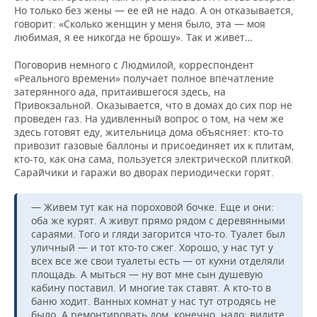
Но только без жены — ее ей не надо. А он отказывается,
говорит: «Сколько женщин у меня было, эта — моя
любимая, я ее никогда не брошу». Так и живет…
Поговорив немного с Людмилой, корреспондент
«Реального времени» получает полное впечатление
затерянного ада, притаившегося здесь, на
Привокзальной. Оказывается, что в домах до сих пор не
проведен газ. На удивленный вопрос о том, на чем же
здесь готовят еду, жительница дома объясняет: кто-то
привозит газовые баллоны и присоединяет их к плитам,
кто-то, как она сама, пользуется электрической плиткой.
Сарайчики и гаражи во дворах периодически горят.
— Живем тут как на пороховой бочке. Еще и они:
оба же курят. А живут прямо рядом с деревянными
сараями. Того и гляди загорится что-то. Туалет был
уличный — и тот кто-то сжег. Хорошо, у нас тут у
всех все же свои туалеты есть — от кухни отделяли
площадь. А мыться — ну вот мне сын душевую
кабину поставил. И многие так ставят. А кто-то в
баню ходит. Ванных комнат у нас тут отродясь не
было. А ремонтировать дом, конечно, надо: видите