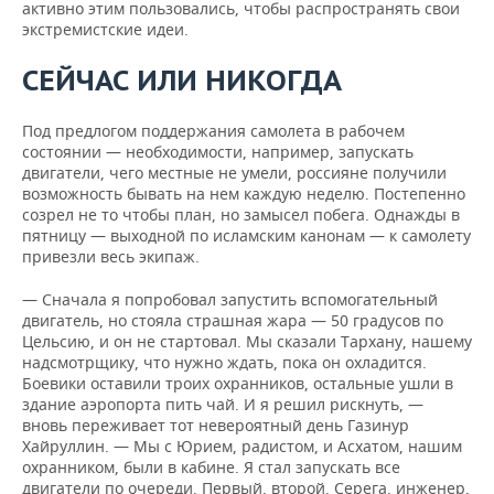
активно этим пользовались, чтобы распространять свои
экстремистские идеи.
СЕЙЧАС ИЛИ НИКОГДА
Под предлогом поддержания самолета в рабочем
состоянии — необходимости, например, запускать
двигатели, чего местные не умели, россияне получили
возможность бывать на нем каждую неделю. Постепенно
созрел не то чтобы план, но замысел побега. Однажды в
пятницу — выходной по исламским канонам — к самолету
привезли весь экипаж.
— Сначала я попробовал запустить вспомогательный
двигатель, но стояла страшная жара — 50 градусов по
Цельсию, и он не стартовал. Мы сказали Тар­хану, нашему
надсмотрщику, что нужно ждать, пока он охладится.
Боевики оставили троих охранников, остальные ушли в
здание аэропорта пить чай. И я решил рискнуть, —
вновь переживает тот невероятный день Газинур
Хайруллин. — Мы с Юрием, радистом, и Асхатом, нашим
охранником, были в кабине. Я стал запускать все
двигатели по очереди. Первый, второй. Серега, инженер,