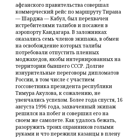
НЕФТЕХИМИЯ
афганского правительства совершал
РОЗНИЧНАЯ ТОРГОВЛЯ
НОВОСТИ ТЕХНОЛОГИЙ
коммерческий рейс по маршруту Тирана
МЕРОПРИЯТИЯ
НЕФТЬ
— Шарджа — Кабул, был перехвачен
истребителями талибов и посажен в
ТРАНСПОРТ
IT
НОВОСТИ МЕРОПРИЯТИЙ
СПОРТ
ОПК
аэропорту Кандагара. В заложниках
оказались семь членов экипажа, в обмен
УСЛУГИ
МЕДИА
ВЫЕЗДНАЯ РЕДАКЦИЯ
НОВОСТИ СПОРТА
ОБЩЕСТВО
ЭНЕРГЕТИКА
на освобождение которых талибы
потребовали отпустить пленных
ТЕЛЕКОММУНИКАЦИИ
БИЗНЕС-БРАНЧИ
ФУТБОЛ
НОВОСТИ ОБЩЕСТВА
ФОТОГАЛЕРЕЯ
моджахедов, якобы интернированных на
территории бывшего СССР. Долгие
ONLINE-КОНФЕРЕНЦИИ
ХОККЕЙ
ВЛАСТЬ
СЮЖЕТЫ
изнурительные переговоры дипломатов
России, в том числе с участием
ОТКРЫТАЯ ЛЕКЦИЯ
БАСКЕТБОЛ
ИНФРАСТРУКТУРА
СПРАВОЧНИК
госсоветника президента республики
Тимура Акулова, к сожалению, не
ВОЛЕЙБОЛ
ИСТОРИЯ
СПИСОК ПЕРСОН
ПОЛНАЯ ВЕРСИЯ
увенчались успехом. Более года спустя, 16
августа 1996 года, захваченный экипаж
КИБЕРСПОРТ
КУЛЬТУРА
СПИСОК КОМПАНИЙ
решился на побег и совершил его на
своем же самолете. Как удалось бежать,
ФИГУРНОЕ КАТАНИЕ
МЕДИЦИНА
разоружить троих охранников голыми
руками и что пережили казанцы в плену