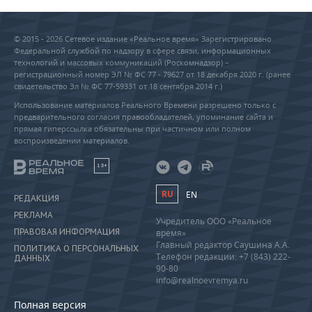
© 2015 - 2026 Сетевое издание «Реальное время» Зарегистрировано
Федеральной службой по надзору в сфере связи, информационных
технологий и массовых коммуникаций (Роскомнадзор) –
регистрационный номер ЭЛ № ФС 77 - 79627 от 18 декабря 2020 г. (ранее
свидетельство Эл № ФС 77-59331 от 18 сентября 2014 г.)
Использование материалов Реального Времени разрешено только с
предварительного согласия правообладателей, упоминание сайта и
прямая гиперссылка обязательны при частичном или полном
воспроизведении материалов.
18+
RU
EN
РЕДАКЦИЯ
РЕКЛАМА
Учредитель ООО «Реальное
ПРАВОВАЯ ИНФОРМАЦИЯ
время»
Главный редактор Саушина А.А.
ПОЛИТИКА О ПЕРСОНАЛЬНЫХ
Телефон редакции: +7 (843) 222-
ДАННЫХ
90-80
info@realnoevremya.ru
Полная версия