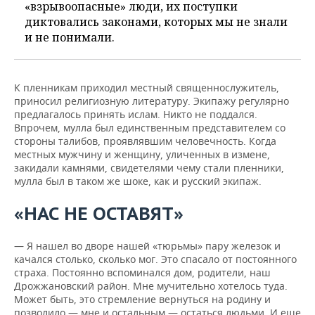
«взрывоопасные» люди, их поступки
диктовались законами, которых мы не знали
и не понимали.
К пленникам приходил местный священнослужитель,
приносил религиозную литературу. Экипажу регулярно
предлагалось принять ислам. Никто не поддался.
Впрочем, мулла был единственным представителем со
стороны талибов, проявлявшим человечность. Когда
местных мужчину и женщину, уличенных в измене,
закидали камнями, свидетелями чему стали пленники,
мулла был в таком же шоке, как и русский экипаж.
«НАС НЕ ОСТАВЯТ»
— Я нашел во дворе нашей «тюрьмы» пару железок и
качался столько, сколько мог. Это спасало от постоянного
страха. Постоянно вспоминался дом, родители, наш
Дрожжановский район. Мне мучительно хотелось туда.
Может быть, это стремление вернуться на родину и
позволило — мне и остальным — остаться людьми. И еще