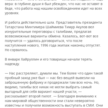
вера: в глубине души я был убежден, что нас не оставят в
беде, что работа над нашим освобождением идет на всех
уровнях.
И работа действительно шла. Представитель президента
Татарстана Минти­мера Шаймиева Тимур Акулов вел
изнурительные переговоры с талибами, предлагая
всевозможные варианты обмена. Казалось, вот-вот все
получится — удалось договориться, что после
наступления нового, 1996 года экипаж наконец отпустят.
Но сорвалось.
В январе Хайруллин и его товарищи начали терять
надежду.
— Нас расстреляют, думали мы. Тем более что один такой
пробный заход уже был — нас без вещей вывезли на
заброшенную фабрику и продержали там всю ночь. Но,
видимо, талибы все никак не могли выбрать самый
выгодный для себя вариант нашей участи, —
рассказывает второй пилот. — Благодаря вниманию к
нам мировой общественности они стали невероятно
известны и получили возможность выступать в СМИ. Они