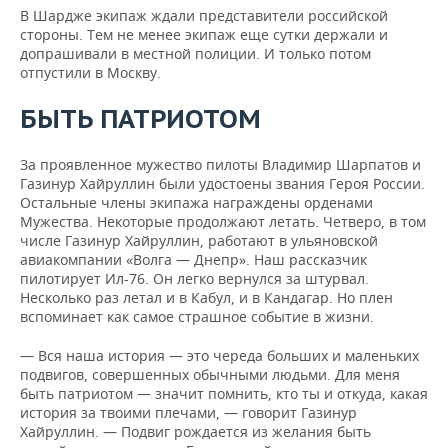
В Шардже экипаж ждали представители российской
стороны. Тем не менее экипаж еще сутки держали и
допрашивали в местной полиции. И только потом
отпустили в Москву.
БЫТЬ ПАТРИОТОМ
За проявленное мужество пилоты Владимир Шарпатов и
Газинур Хай­руллин были удостоены звания Героя России.
Остальные члены экипажа награждены орденами
Мужества. Некоторые продолжают летать. Четверо, в том
числе Газинур Хайруллин, работают в ульяновской
авиакомпании «Волга — Днепр». Наш рассказчик
пилотирует Ил-76. Он легко вернулся за штурвал.
Несколько раз летал и в Кабул, и в Кан­дагар. Но плен
вспоминает как самое страшное событие в жизни.
— Вся наша история — это череда больших и маленьких
подвигов, совершенных обычными людьми. Для меня
быть патриотом — значит помнить, кто ты и откуда, какая
история за твоими плечами, — говорит Газинур
Хайруллин. — Подвиг рождается из желания быть