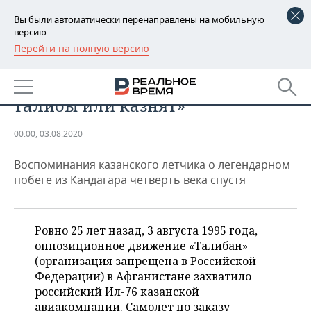
Вы были автоматически перенаправлены на мобильную
версию.
Перейти на полную версию
РЕГИОНЫ
ОБЩЕСТВО
«Мы не знали, отпустят нас
БАШКОРТОСТАН
НОВОСТИ
талибы или казнят»
ТАТАРСТАН
АНАЛИТИКА
00:00, 03.08.2020
УДМУРТИЯ
НОВОСТИ АНАЛИТИКИ
ЭКОНОМИКА
Воспоминания казанского летчика о легендарном
ДЕКЛАРАЦИИ О ДОХОДАХ
НОВОСТИ ЭКОНОМИКИ
ПРОМЫШЛЕННОСТЬ
побеге из Кандагара четверть века спустя
КОРОЛИ ГОСЗАКАЗА ПФО
ФИНАНСЫ
НОВОСТИ
НЕДВИЖИМОСТЬ
ПРОМЫШЛЕННОСТИ
Ровно 25 лет назад, 3 августа 1995 года,
ВУЗЫ ТАТАРСТАНА
БАНКИ
НОВОСТИ НЕДВИЖИМОСТИ
АВТО
оппозиционное движение «Талибан»
АГРОПРОМ
(организация запрещена в Российской
КОМУ ПРИНАДЛЕЖАТ
БЮДЖЕТ
НОВОСТИ АВТО
БИЗНЕС
Федерации) в Афганистане захватило
ТОРГОВЫЕ ЦЕНТРЫ
МАШИНОСТРОЕНИЕ
российский Ил-76 казанской
ТАТАРСТАНА
ИНВЕСТИЦИИ
НОВОСТИ БИЗНЕСА
ТЕХНОЛОГИИ
авиакомпании. Самолет по заказу