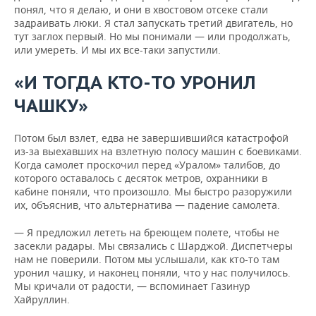
понял, что я делаю, и они в хвостовом отсеке стали
задраивать люки. Я стал запускать третий двигатель, но
тут заглох первый. Но мы понимали — или продолжать,
или умереть. И мы их все-таки запустили.
«И ТОГДА КТО-ТО УРОНИЛ
ЧАШКУ»
Потом был взлет, едва не завершившийся катастрофой
из-за выехавших на взлетную полосу машин с боевиками.
Когда самолет проскочил перед «Уралом» талибов, до
которого оставалось с десяток метров, охранники в
кабине поняли, что произошло. Мы быстро разоружили
их, объяснив, что альтернатива — падение самолета.
— Я предложил лететь на бреющем полете, чтобы не
засекли радары. Мы связались с Шарджой. Диспетчеры
нам не поверили. Потом мы услышали, как кто-то там
уронил чашку, и наконец поняли, что у нас получилось.
Мы кричали от радости, — вспоминает Газинур
Хайруллин.