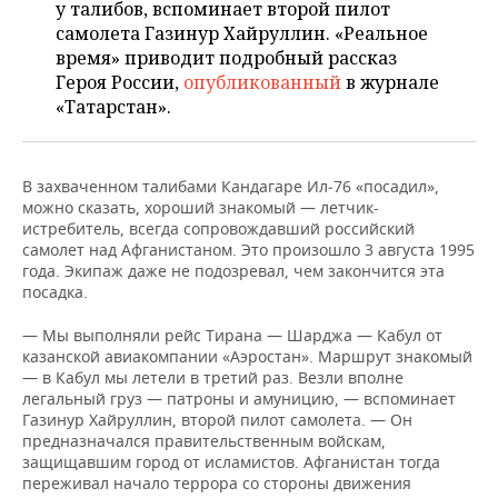
ВОДНЫЕ ВИДЫ СПОРТА
ОБРАЗОВАНИЕ
у талибов, вспоминает второй пилот
самолета Газинур Хайруллин. «Реальное
ХОККЕЙ С МЯЧОМ
ПРОИСШЕСТВИЯ
время» приводит подробный рассказ
Героя России,
опубликованный
в журнале
«Татарстан».
В захваченном талибами Кандагаре Ил‑76 «посадил»,
можно сказать, хороший знакомый — летчик-
истребитель, всегда сопровождавший российский
самолет над Афганистаном. Это произошло 3 августа 1995
года. Экипаж даже не подозревал, чем закончится эта
посадка.
— Мы выполняли рейс Тирана — Шарджа — Кабул от
казанской авиа­компании «Аэростан». Маршрут знакомый
— в Кабул мы летели в третий раз. Везли вполне
легальный груз — патроны и амуницию, — вспоминает
Газинур Хайруллин, второй пилот самолета. — Он
предназначался правительственным войскам,
защищавшим город от исламистов. Афганистан тогда
переживал начало террора со стороны движения