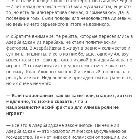
— А есть ли вообще какая-то альтернатива Алиеву? Еще 6
—7 лет назад она была — это были мусаватисты, еще кто-
то, но есть ли альтернатива сейчас, я сомневаюсь. Да, в
последние годы были поводы для недовольства Алиевым,
но ведь ничего серьезного в итоге не возникло.
И обратите внимание, те ребята, которые переселились в
Азербайджан из Карабаха, не стали политическим
фактором. В Азербайджане живут в равном количестве и
сунниты, и шииты, и кого из них больше, одному Аллаху
известно, и этот фактор тоже никакой роли для Алиева не
играет. Поэтому никаких предпосылок к смене власти я
не вижу. Клан Алиевых мощный и сильный, он оседлал в
республике все. Недовольные президентом в стране есть,
но их очень немного.
—
Если национализм, как вы заметили, спадает, хотя и
медленно, то можно сказать, что и
националистический фактор для Алиева роли не
играет?
— Все это в Азербайджане закончилось. Нынешний
Азербайджан — это космополитическое мусульманское
государство. Там нет никакой исламской оппозиции, их