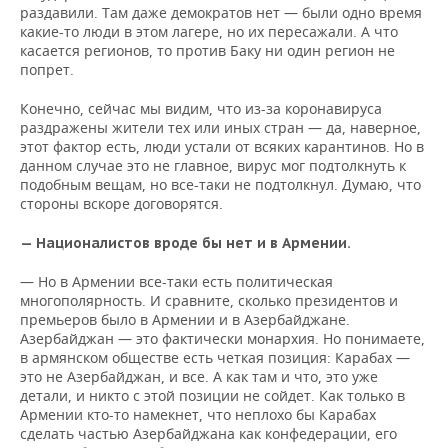
раздавили. Там даже демократов нет — были одно время
какие-то люди в этом лагере, но их пересажали. А что
касается регионов, то против Баку ни один регион не
попрет.
Конечно, сейчас мы видим, что из-за коронавируса
раздражены жители тех или иных стран — да, наверное,
этот фактор есть, люди устали от всяких карантинов. Но в
данном случае это не главное, вирус мог подтолкнуть к
подобным вещам, но все-таки не подтолкнул. Думаю, что
стороны вскоре договорятся.
— Националистов вроде бы нет и в Армении.
— Но в Армении все-таки есть политическая
многополярность. И сравните, сколько президентов и
премьеров было в Армении и в Азербайджане.
Азербайджан — это фактически монархия. Но понимаете,
в армянском обществе есть четкая позиция: Карабах —
это не Азербайджан, и все. А как там и что, это уже
детали, и никто с этой позиции не сойдет. Как только в
Армении кто-то намекнет, что неплохо бы Карабах
сделать частью Азербайджана как конфедерации, его