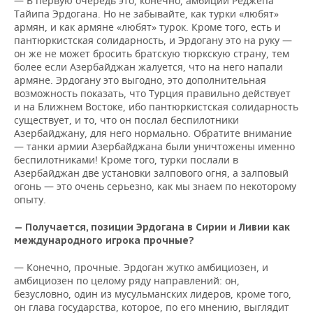
— В первую очередь это, конечно, амбиции Реджепа
Тайипа Эрдогана. Но не забывайте, как турки «любят»
армян, и как армяне «любят» турок. Кроме того, есть и
пантюркистская солидарность, и Эрдогану это на руку —
он же не может бросить братскую тюркскую страну, тем
более если Азербайджан жалуется, что на него напали
армяне. Эрдогану это выгодно, это дополнительная
возможность показать, что Турция правильно действует
и на Ближнем Востоке, ибо пантюркистская солидарность
существует, и то, что он послал беспилотники
Азербайджану, для него нормально. Обратите внимание
— танки армии Азербайджана были уничтожены именно
беспилотниками! Кроме того, турки послали в
Азербайджан две установки залпового огня, а залповый
огонь — это очень серьезно, как мы знаем по некоторому
опыту.
— Получается, позиции Эрдогана в Сирии и Ливии как
международного игрока прочные?
— Конечно, прочные. Эрдоган жутко амбициозен, и
амбициозен по целому ряду направлений: он,
безусловно, один из мусульманских лидеров, кроме того,
он глава государства, которое, по его мнению, выглядит