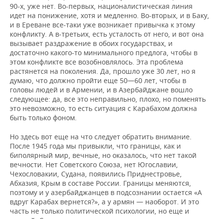
90-х, уже нет. Во-первых, националистическая линия
идет на понижение, хотя и медленно. Во-вторых, и в Баку,
и в Ереване все-таки уже возникает привычка к этому
конфликту. А в-третьих, есть усталость от него, и вот она
вызывает раздражение в обоих государствах, и
достаточно какого-то минимального предлога, чтобы в
этом конфликте все возобновлялось. Эта проблема
растянется на поколения. Да, прошло уже 30 лет, но я
думаю, что должно пройти еще 50—60 лет, чтобы в
головы людей и в Армении, и в Азербайджане вошло
следующее: да, все это неправильно, плохо, но поменять
это невозможно, то есть ситуация с Карабахом должна
быть только фоном.
Но здесь вот еще на что следует обратить внимание.
После 1945 года мы привыкли, что границы, как и
биполярный мир, вечные, но оказалось, что нет такой
вечности. Нет Советского Союза, нет Югославии,
Чехословакии, Судана, появились Приднестровье,
Абхазия, Крым в составе России. Границы меняются,
поэтому и у азербайджанцев в подсознании остается «А
вдруг Карабах вернется?», а у армян — наоборот. И это
часть не только политической психологии, но еще и