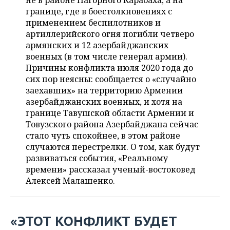
не в районе Нагорного Карабаха, а на
НЕФТЕХИМИЯ
границе, где в боестолкновениях с
РОЗНИЧНАЯ ТОРГОВЛЯ
НОВОСТИ ТЕХНОЛОГИЙ
МЕРОПРИЯТИЯ
применением беспилотников и
НЕФТЬ
артиллерийского огня погибли четверо
ТРАНСПОРТ
IT
НОВОСТИ МЕРОПРИЯТИЙ
СПОРТ
армянских и 12 азербайджанских
ОПК
военных (в том числе генерал армии).
УСЛУГИ
МЕДИА
ВЫЕЗДНАЯ РЕДАКЦИЯ
НОВОСТИ СПОРТА
ОБЩЕСТВО
Причины конфликта июля 2020 года до
ЭНЕРГЕТИКА
сих пор неясны: сообщается о «случайно
ТЕЛЕКОММУНИКАЦИИ
БИЗНЕС-БРАНЧИ
ФУТБОЛ
НОВОСТИ ОБЩЕСТВА
заехавших» на территорию Армении
ФОТОГАЛЕРЕЯ
азербайджанских военных, и хотя на
границе Тавушской области Армении и
ONLINE-КОНФЕРЕНЦИИ
ХОККЕЙ
ВЛАСТЬ
СЮЖЕТЫ
Товузского района Азербайджана сейчас
стало чуть спокойнее, в этом районе
ОТКРЫТАЯ ЛЕКЦИЯ
БАСКЕТБОЛ
ИНФРАСТРУКТУРА
СПРАВОЧНИК
случаются перестрелки. О том, как будут
развиваться события, «Реальному
ВОЛЕЙБОЛ
ИСТОРИЯ
СПИСОК ПЕРСОН
ПОЛНАЯ ВЕРСИЯ
времени» рассказал ученый-востоковед
Алексей Малашенко.
КИБЕРСПОРТ
КУЛЬТУРА
СПИСОК КОМПАНИЙ
ФИГУРНОЕ КАТАНИЕ
МЕДИЦИНА
«ЭТОТ КОНФЛИКТ БУДЕТ