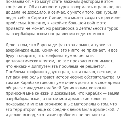
показывают, что могут стать важным фактором в этом
конфликте. Об активности турок говорилось и раньше, но
до дела не доходило, а сейчас, с учетом того, как Турция
ведет себя в Сирии и Ливии, это может создать в регионе
проблемы. Конечно, к какой-то большой войне это
привести не может, но разговоров о деятельности турок
на азербайджанском направлении ведется много.
Дело в том, что Европа де-факто за армян, а турки за
азербайджанцев. Конечно, это никто не признает, и все
будут говорить, что конфликт нужно решать
дипломатическим путем, но все прекрасно понимают,
что никаким диппутем эта проблема не решается.
Проблема конфликта двух стран, как я сказал, вечная, и
тут важную роль играют исторические обстоятельства. О
том же Карабахе говорят уже очень долго: я в свое время
общался с академиком Зией Буниятовым, который
приносил мне книжки и доказывал, что Карабах — земля
азербайджанская, а потом мои армянские коллеги
показывали мне многочисленные материалы о том, что
это территория еще со средних веков была армянской. И
я делаю вывод, что такие проблемы не решаются.