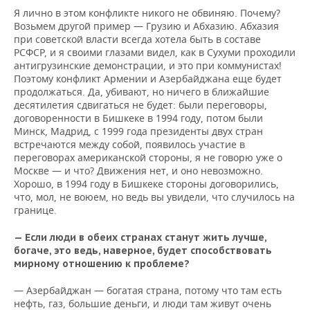
Я лично в этом конфликте никого не обвиняю. Почему?
Возьмем другой пример — Грузию и Абхазию. Абхазия
при советской власти всегда хотела быть в составе
РСФСР, и я своими глазами видел, как в Сухуми проходили
антигрузинские демонстрации, и это при коммунистах!
Поэтому конфликт Армении и Азербайджана еще будет
продолжаться. Да, убивают, но ничего в ближайшие
десятилетия сдвигаться не будет: были переговоры,
договоренности в Бишкеке в 1994 году, потом были
Минск, Мадрид, с 1999 года президенты двух стран
встречаются между собой, появилось участие в
переговорах американской стороны, я не говорю уже о
Москве — и что? Движения нет, и оно невозможно.
Хорошо, в 1994 году в Бишкеке стороны договорились,
что, мол, не воюем, но ведь вы увидели, что случилось на
границе.
— Если люди в обеих странах станут жить лучше,
богаче, это ведь, наверное, будет способствовать
мирному отношению к проблеме?
— Азербайджан — богатая страна, потому что там есть
нефть, газ, большие деньги, и люди там живут очень