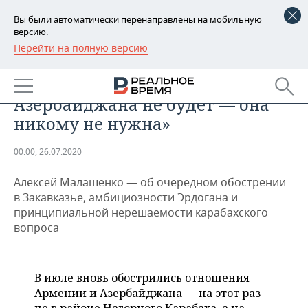
Вы были автоматически перенаправлены на мобильную
версию.
Перейти на полную версию
РЕГИОНЫ
ОБЩЕСТВО
«Большой войны Армении и
БАШКОРТОСТАН
НОВОСТИ
Азербайджана не будет — она
ТАТАРСТАН
АНАЛИТИКА
никому не нужна»
УДМУРТИЯ
НОВОСТИ АНАЛИТИКИ
ЭКОНОМИКА
00:00, 26.07.2020
ДЕКЛАРАЦИИ О ДОХОДАХ
НОВОСТИ ЭКОНОМИКИ
ПРОМЫШЛЕННОСТЬ
Алексей Малашенко — об очередном обострении
в Закавказье, амбициозности Эрдогана и
КОРОЛИ ГОСЗАКАЗА ПФО
ФИНАНСЫ
НОВОСТИ
НЕДВИЖИМОСТЬ
принципиальной нерешаемости карабахского
ПРОМЫШЛЕННОСТИ
вопроса
ВУЗЫ ТАТАРСТАНА
БАНКИ
НОВОСТИ НЕДВИЖИМОСТИ
АВТО
АГРОПРОМ
КОМУ ПРИНАДЛЕЖАТ
БЮДЖЕТ
НОВОСТИ АВТО
БИЗНЕС
В июле вновь обострились отношения
ТОРГОВЫЕ ЦЕНТРЫ
МАШИНОСТРОЕНИЕ
ТАТАРСТАНА
Армении и Азербайджана — на этот раз
ИНВЕСТИЦИИ
НОВОСТИ БИЗНЕСА
ТЕХНОЛОГИИ