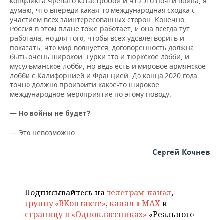
конфликта чревато катастрофой и что это почти война, я
думаю, что впереди какая-то международная сходка с
участием всех заинтересованных сторон. Конечно,
Россия в этом плане тоже работает, и она всегда тут
работала, но для того, чтобы всех удовлетворить и
показать, что мир волнуется, договоренность должна
быть очень широкой. Турки это и тюркское лобби, и
мусульманское лобби, но ведь есть и мировое армянское
лобби с Калифорнией и Францией. До конца 2020 года
точно должно произойти какое-то широкое
международное мероприятие по этому поводу.
—
Но войны не будет?
— Это невозможно.
Сергей Кочнев
Подписывайтесь на
телеграм-канал
,
группу «ВКонтакте»
,
канал в MAX
и
страницу в «Одноклассниках»
«Реального