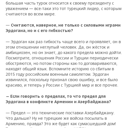
большая часть турок относится к своему президенту с
уважением — все-таки это тот турецкий лидер, с которым
считаются во всем мире.
—
Считаются, наверное, не только с силовыми играми
Эрдогана, но и с его гибкостью?
— Эрдоган как раз гибкость чаще всего и проявляет, он в
этом отношении неглупый человек. Да, он жёсток и
амбициозен, но он знает, до какого предела можно дойти.
Посмотрите, отношения России и Турции периодически
обостряются, но потом стороны как-то договариваются,
находят общий язык. Вспомните историю со сбитым в
2015 году российским военным самолетом. Эрдоган
извинился, поскольку признал свою ошибку, и все было
красиво, и теперь у России с Турцией мир и все прочее.
— Если говорить о пределах, то что предел для
Эрдогана в конфликте Армении и Азербайджана?
— Предел — это технические поставки Азербайджану.
Что дальше? Ну не турецкие же войска посылать в
Армению, правда? Это же будет как сумасшедший дом!