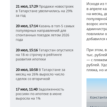
Исходя из 
Продажи новостроек
21 июл, 17:29
в апреле к
в Татарстане увеличились на 29%
на месяц, 
за год
популярной
возрос инт
Казань в топ-5 самых
20 июл, 17:14
администра
популярных направлений для
повлияли о
спонтанных поездок летом 2026
добавился 
года
При этом, 
Татарстан опустился
20 июл, 15:16
на 18-ю строчку в рейтинге
тыс. рублей
развития ипотеки
— с пляжем 
рублей. Уд
В Татарстане за
пляжа, но и
20 июл, 10:58
месяц на 26% выросло число
сделок со вторичкой
Задолженность
17 июл, 11:40
россиян по ипотеке в июне
Констант
выросла на 1%