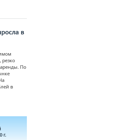
ыросла в
жимом
, резко
 аренды. По
ынке
На
блей в
й
0 г.