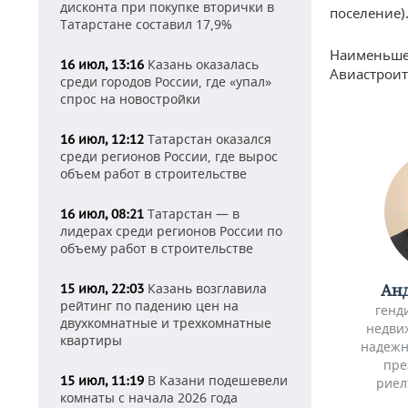
дисконта при покупке вторички в
Матюшин
поселение)
Татарстане составил 17,9%
(Лаишевс
Наименьшее
Казань оказалась
16 июл, 13:16
Авиастроит
Кварт (Вол
среди городов России, где «упал»
спрос на новостройки
Орел
(лаишевс
Татарстан оказался
16 июл, 12:12
район
среди регионов России, где вырос
объем работ в строительстве
Студенец
(Верхний 
Татарстан — в
16 июл, 08:21
лидерах среди регионов России по
Лагерная
объему работ в строительстве
(Кировск
район)
Казань возглавила
Анд
15 июл, 22:03
рейтинг по падению цен на
генд
двухкомнатные и трехкомнатные
недви
квартиры
надежн
пре
В Казани подешевели
15 июл, 11:19
риел
комнаты с начала 2026 года