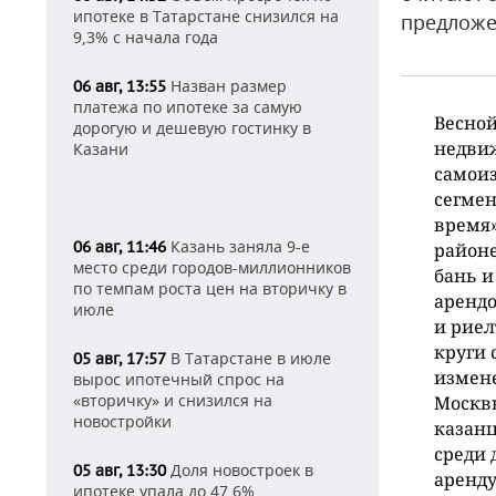
ипотеке в Татарстане снизился на
предлож
9,3% с начала года
Назван размер
06 авг, 13:55
платежа по ипотеке за самую
Весной
дорогую и дешевую гостинку в
недвиж
Казани
самоиз
сегмен
время»
Казань заняла 9-е
06 авг, 11:46
районе
место среди городов-миллионников
бань и
по темпам роста цен на вторичку в
арендо
июле
и риел
круги 
В Татарстане в июле
05 авг, 17:57
измене
вырос ипотечный спрос на
«вторичку» и снизился на
Москвы
новостройки
казанц
среди 
Доля новостроек в
05 авг, 13:30
аренду
ипотеке упала до 47,6%