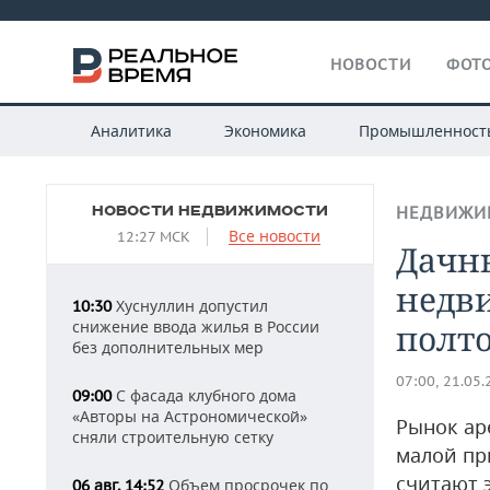
НОВОСТИ
ФОТО
Аналитика
Экономика
Промышленност
НОВОСТИ НЕДВИЖИМОСТИ
НЕДВИЖИ
Все новости
12:27 МСК
Дачн
недв
Хуснуллин допустил
10:30
снижение ввода жилья в России
полто
без дополнительных мер
07:00, 21.05
С фасада клубного дома
09:00
«Авторы на Астрономической»
Рынок ар
сняли строительную сетку
малой пр
считают 
Объем просрочек по
06 авг, 14:52