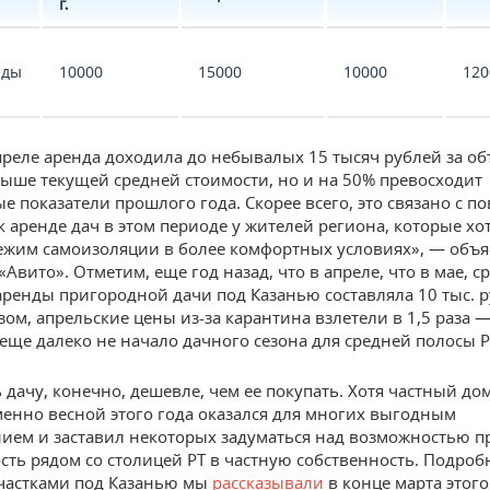
г.
нды
10000
15000
10000
120
преле аренда доходила до небывалых 15 тысяч рублей за об
выше текущей средней стоимости, но и на 50% превосходит
е показатели прошлого года. Скорее всего, это связано с
к аренде дач в этом периоде у жителей региона, которые хо
ежим самоизоляции в более комфортных условиях», — объя
Авито». Отметим, еще год назад, что в апреле, что в мае, с
аренды пригородной дачи под Казанью составляла 10 тыс. р
ом, апрельские цены из-за карантина взлетели в 1,5 раза —
 еще далеко не начало дачного сезона для средней полосы Р
 дачу, конечно, дешевле, чем ее покупать. Хотя частный до
енно весной этого года оказался для многих выгодным
ием и заставил некоторых задуматься над возможностью п
ть рядом со столицей РТ в частную собственность. Подроб
участками под Казанью мы
рассказывали
в конце марта этого