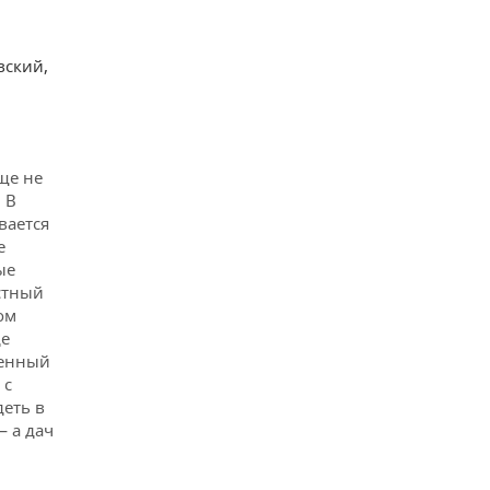
пляж
100000
100000
вский,
пляж
20000
баня (за
17500
дополнительную
35000
(комиссия)
ще не
плату)
 В
вается
баня, Волга
25000
25000
е
ые
астный
ом
10000
10000
де
шенный
 с
деть в
— а дач