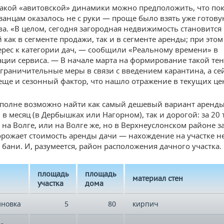
такой «авитовской» динамики можно предположить, что пок
азанцам оказалось не с руки — проще было взять уже готову
два. «В целом, сегодня загородная недвижимость становится 
 как в сегменте продажи, так и в сегменте аренды; при это
ерес к категории дач, — сообщили «Реальному времени» в
ции сервиса. — В начале марта на формирование такой те
граничительные меры в связи с введением карантина, а сей
еще и сезонный фактор, что нашло отражение в текущих це
вполне возможно найти как самый дешевый вариант аренды
 в месяц (в Дербышках или Нагорном), так и дорогой: за 20 
на Волге, или на Волге же, но в Верхнеуслонском районе за
орожает стоимость аренды дачи — нахождение на участке н
 бани. И, разумеется, район расположения дачного участка.
площадь
площадь
материал стен
участка
дома
иновка
5
80
кирпич