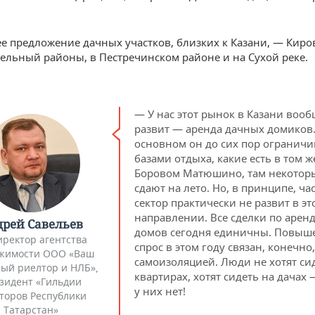
о
сруб+экспериментальные
.
3
110
кий)
материалы
 предложение дачных участков, близких к Казани, — Киро
экспериментальные
ельный районы, в Пестречинском районе и на Сухой реке.
га)
4
50
материалы
кий
5
100
сруб
— У нас этот рынок в Казани вооб
развит — аренда дачных домиков.
основном он до сих пор ограничи
6
42
кирпич
базами отдыха, какие есть в том ж
Услон)
Боровом Матюшино, там некотор
сдают на лето. Но, в принципе, ч
сектор практически не развит в эт
ий
6
25
брус
направлении. Все сделки по арен
рей Савельев
домов сегодня единичны. Повы
иректор агентства
спрос в этом году связан, конечно,
жимости ООО «Ваш
самоизоляцией. Люди не хотят си
ый риелтор и НЛБ»,
квартирах, хотят сидеть на дачах 
зидент «Гильдии
у них нет!
торов Республики
Татарстан»