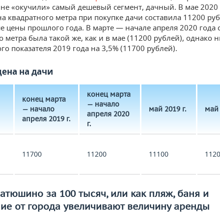
не «окучили» самый дешевый сегмент, дачный. В мае 2020
на квадратного метра при покупке дачи составила 11200 руб
е цены прошлого года. В марте — начале апреля 2020 года 
 метра была такой же, как и в мае (11200 рублей), однако 
го показателя 2019 года на 3,5% (11700 рублей).
цена на дачи
конец марта
конец марта
— начало
— начало
май 2019 г.
май 
апреля 2020
апреля 2019 г.
г.
11700
11200
11100
112
атюшино за 100 тысяч, или как пляж, баня и
ие от города увеличивают величину аренды