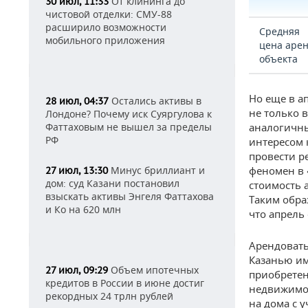
От клининга до
30 июл, 11:33
чистовой отделки: СМУ-88
расширило возможности
Средняя
мобильного приложения
цена аре
объекта
Но еще в а
Остались активы в
28 июл, 04:37
не только 
Лондоне? Почему иск Суяргулова к
Фаттаховым не вышел за пределы
аналогичны
РФ
интересом 
провести р
Минус бриллиант и
феномен в «
27 июл, 13:30
дом: суд Казани постановил
стоимость 
взыскать активы Энгеля Фаттахова
Таким образ
и Ко на 620 млн
что апрель
Арендовать
Казанью им
Объем ипотечных
27 июл, 09:29
приобретен
кредитов в России в июне достиг
недвижимос
рекордных 24 трлн рублей
на дома с 