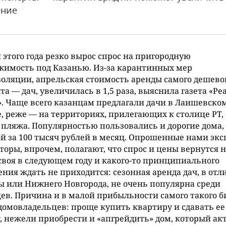
ение
 этого года резко вырос спрос на пригородную
имость под Казанью. Из-за карантинных мер
оляции, апрельская стоимость аренды самого дешево
та — дач, увеличилась в 1,5 раза, выяснила газета «Ре
. Чаще всего казанцам предлагали дачи в Лаишевско
, реже — на территориях, прилегающих к столице РТ, 
 пляжа. Популярностью пользовались и дорогие дома, 
й за 100 тысяч рублей в месяц. Опрошенные нами эк
торы, впрочем, полагают, что спрос и цены вернутся 
своя в следующем году и какого-то принципиального
ния ждать не приходится: сезонная аренда дач, в отл
 или Нижнего Новгорода, не очень популярна среди
ев. Причина и в малой прибыльности самого такого б
домовладельцев: проще купить квартиру и сдавать ее
, нежели приобрести и «апгрейдить» дом, который ак