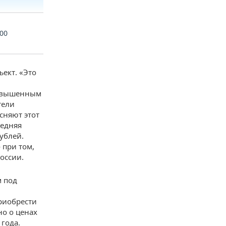
00
ъект. «Это
 повышенным
тели
сняют этот
редняя
ублей.
 при том,
оссии.
м под
риобрести
но о ценах
 года.