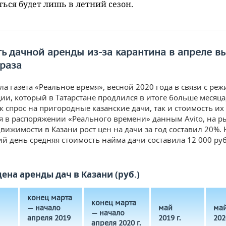
ться будет лишь в летний сезон.
ь дачной аренды из-за карантина в апреле в
раза
ла газета «Реальное время», весной 2020 года в связи с ре
ии, который в Татарстане продлился в итоге больше месяца
к спрос на пригородные казанские дачи, так и стоимость их
в распоряжении «Реального времени» данным Avito, на р
вижимости в Казани рост цен на дачи за год составил 20%. 
й день средняя стоимость найма дачи составила 12 000 ру
ена аренды дач в Казани (руб.)
конец марта
конец марта
— начало
май
ма
— начало
апреля 2019
2019 г.
202
апреля 2020 г.