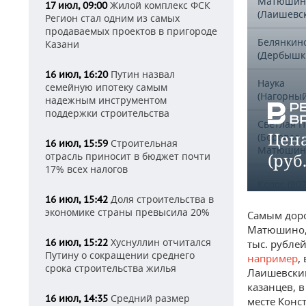
Матюшин
Жилой комплекс ФСК
17 июл, 09:00
(Лаишевс
Регион стал одним из самых
продаваемых проектов в пригороде
Белянкин
Казани
(Дербышк
Путин назвал
16 июл, 16:20
Наука
семейную ипотеку самым
(Нагорный
надежным инструментом
поддержки строительства
Светлая 
Цена
(Боровое
Строительная
16 июл, 15:59
Матюшин
отрасль приносит в бюджет почти
(руб.
17% всех налогов
Колос (807
Доля строительства в
16 июл, 15:42
экономике страны превысила 20%
Самым доро
Фермское
Матюшино, г
шоссе
Хуснуллин отчитался
16 июл, 15:22
тыс. рублей
Путину о сокращении среднего
например
,
Орел
срока строительства жилья
Лаишевский
(лаишевс
район
казанцев, 
Средний размер
16 июл, 14:35
месте Конс