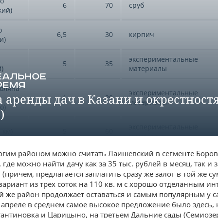
о
6
70
сруб
кий)
о
6,5
30
кирпич
и)
экспериментальные
5
35
)
материалы
Поляна
экспериментальные
 аренды дач в Казани и окрестност
1
20
материалы
о)
)
экспериментальные
 км)
5
60
материалы
гим районом можно считать Лаишевский в сегменте Боров
7
112
кирпич
де можно найти дачу как за 35 тыс. рублей в месяц, так и з
 (причем, предлагается заплатить сразу же залог в той же сум
 вариант из трех соток на 110 кв. м с хорошо отделанным ин
экспериментальные
 же район продолжает оставаться и самым популярным у с
кий
1
35
материалы
в апреле в среднем самое высокое предложение было здесь,
тантиновка и Царицыно, на третьем Дальние сады (Семиозе