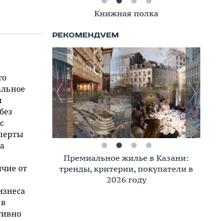
Книжная полка
го
альное
м
без
с
сперты
на
Премиальное жилье в Казани:
ичие от
тренды, критерии, покупатели в
2026 году
изнеса
 в
тивно