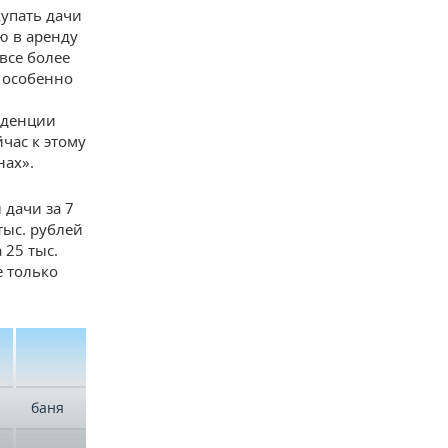
упать дачи
ю в аренду
все более
м особенно
нденции
час к этому
нах».
 дачи за 7
тыс. рублей
 25 тыс.
е только
цена
залог
баня
15000