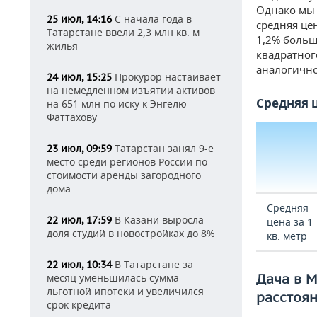
Однако мы 
С начала года в
25 июл, 14:16
средняя це
Татарстане ввели 2,3 млн кв. м
1,2% больш
жилья
квадратного
аналогично
Прокурор настаивает
24 июл, 15:25
на немедленном изъятии активов
Средняя 
на 651 млн по иску к Энгелю
Фаттахову
Татарстан занял 9-е
23 июл, 09:59
место среди регионов России по
стоимости аренды загородного
дома
Средняя
В Казани выросла
22 июл, 17:59
цена за 1
доля студий в новостройках до 8%
кв. метр
В Татарстане за
22 июл, 10:34
Дача в М
месяц уменьшилась сумма
льготной ипотеки и увеличился
расстоян
срок кредита