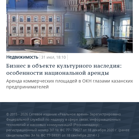
Недвижимость
31 июл, 18:10
Бизнес в объекте культурного наследия:
особенности национальной аренды
Аренда коммерческих площадей в ОКН глазами казанских
предпринимателей
© 2015 - 2026 Сетевое издание «Реальное время» Зарегистрировано
Федеральной службой по надзору в сфере связи, информационных
технологий и массовых коммуникаций (Роскомнадзор) –
регистрационный номер ЭЛ № ФС 77 - 79627 от 18 декабря 2020 г. (ранее
свидетельство Эл № ФС 77-59331 от 18 сентября 2014 г.)