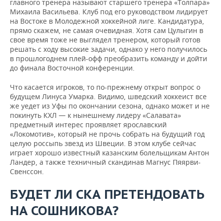
главного тренера называют старшего тренера «Толпара»
Михаила Васильева. Клуб под его руководством лидирует
на Востоке в Молодежной хоккейной лиге. Кандидатура,
прямо скажем, не самая очевидная. Хотя сам Цулыгин в
свое время тоже не выглядел тренером, который готов
решать с ходу высокие задачи, однако у него получилось
в прошлогоднем плей-офф преобразить команду и дойти
до финала Восточной конференции.
Что касается игроков, то по-прежнему открыт вопрос о
будущем Линуса Умарка. Видимо, шведский хоккеист все
же уедет из Уфы по окончании сезона, однако может и не
покинуть КХЛ — к нынешнему лидеру «Салавата»
предметный интерес проявляет ярославский
«Локомотив», который не прочь собрать на будущий год
целую россыпь звезд из Швеции. В этом клубе сейчас
играет хорошо известный казанским болельщикам Антон
Ландер, а также техничный скандинав Магнус Пяярви-
Свенссон.
БУДЕТ ЛИ СКА ПРЕТЕНДОВАТЬ
НА СОШНИКОВА?