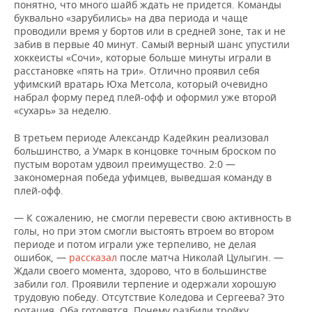
понятно, что много шайб ждать не придется. Команды
буквально «зарубились» на два периода и чаще
проводили время у бортов или в средней зоне, так и не
забив в первые 40 минут. Самый верный шанс упустили
хоккеисты «Сочи», которые больше минуты играли в
расстановке «пять на три». Отлично проявил себя
уфимский вратарь Юха Метсола, который очевидно
набрал форму перед плей-офф и оформил уже второй
«сухарь» за неделю.
В третьем периоде Александр Кадейкин реализовал
большинство, а Умарк в концовке точным броском по
пустым воротам удвоил преимущество. 2:0 —
закономерная победа уфимцев, выведшая команду в
плей-офф.
— К сожалению, не смогли перевести свою активность в
голы, но при этом смогли выстоять втроем во втором
периоде и потом играли уже терпеливо, не делая
ошибок, —
рассказал
после матча Николай Цулыгин. —
Ждали своего момента, здорово, что в большинстве
забили гол. Проявили терпение и одержали хорошую
трудовую победу. Отсутствие Коледова и Сергеева? Это
ротация. Оба готовятся. Почему разбили тройку