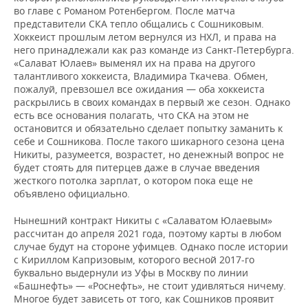
во главе с Романом Ротенбергом. После матча
представители СКА тепло общались с Сошниковым.
Хоккеист прошлым летом вернулся из НХЛ, и права на
него принадлежали как раз команде из Санкт-Петербурга.
«Салават Юлаев» выменял их на права на другого
талантливого хоккеиста, Владимира Ткачева. Обмен,
пожалуй, превзошел все ожидания — оба хоккеиста
раскрылись в своих командах в первый же сезон. Однако
есть все основания полагать, что СКА на этом не
остановится и обязательно сделает попытку заманить к
себе и Сошникова. После такого шикарного сезона цена
Никиты, разумеется, возрастет, но денежный вопрос не
будет стоять для питерцев даже в случае введения
жесткого потолка зарплат, о котором пока еще не
объявлено официально.
Нынешний контракт Никиты с «Салаватом Юлаевым»
рассчитан до апреля 2021 года, поэтому карты в любом
случае будут на стороне уфимцев. Однако после истории
с Кириллом Капризовым, которого весной 2017-го
буквально выдернули из Уфы в Москву по линии
«Башнефть» — «Роснефть», не стоит удивляться ничему.
Многое будет зависеть от того, как Сошников проявит