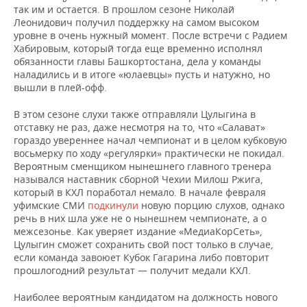
ВОДНЫЕ ВИДЫ СПОРТА
ОБРАЗОВАНИЕ
так им и остается. В прошлом сезоне Николай
Леонидович получил поддержку на самом высоком
ХОККЕЙ С МЯЧОМ
ПРОИСШЕСТВИЯ
уровне в очень нужный момент. После встречи с Радием
Хабировым, который тогда еще временно исполнял
обязанности главы Башкортостана, дела у команды
наладились и в итоге «юлаевцы» пусть и натужно, но
вышли в плей-офф.
В этом сезоне слухи также отправляли Цулыгина в
отставку не раз, даже несмотря на то, что «Салават»
гораздо увереннее начал чемпионат и в целом кубковую
восьмерку по ходу «регулярки» практически не покидал.
Вероятным сменщиком нынешнего главного тренера
назывался наставник сборной Чехии Милош Ржига,
который в КХЛ поработал немало. В начале февраля
уфимские СМИ
подкинули
новую порцию слухов, однако
речь в них шла уже не о нынешнем чемпионате, а о
межсезонье. Как уверяет издание «МедиаКорСеть»,
Цулыгин сможет сохранить свой пост только в случае,
если команда завоюет Кубок Гагарина либо повторит
прошлогодний результат — получит медали КХЛ.
Наиболее вероятным кандидатом на должность нового