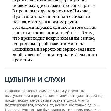
строчке Восточной конференции и в
НЕФТЕХИМИЯ
первом раунде сыграет против «Барыса».
РОЗНИЧНАЯ ТОРГОВЛЯ
НОВОСТИ ТЕХНОЛОГИЙ
МЕРОПРИЯТИЯ
В прошлом году подопечные Николая
НЕФТЬ
Цулыгина также начинали с нижнего
ТРАНСПОРТ
IT
НОВОСТИ МЕРОПРИЯТИЙ
СПОРТ
посева, стартуя в каждом раунде
ОПК
гостевыми играми, однако в итоге стали
УСЛУГИ
МЕДИА
ВЫЕЗДНАЯ РЕДАКЦИЯ
НОВОСТИ СПОРТА
ОБЩЕСТВО
главным откровением плей-офф. О том,
ЭНЕРГЕТИКА
что происходит вокруг команды сейчас,
ТЕЛЕКОММУНИКАЦИИ
БИЗНЕС-БРАНЧИ
ФУТБОЛ
НОВОСТИ ОБЩЕСТВА
очередном преображении Никиты
ФОТОГАЛЕРЕЯ
Сошникова и вероятной серии «зеленых
дерби» весной — в материале «Реального
ONLINE-КОНФЕРЕНЦИИ
ХОККЕЙ
ВЛАСТЬ
СЮЖЕТЫ
времени».
ОТКРЫТАЯ ЛЕКЦИЯ
БАСКЕТБОЛ
ИНФРАСТРУКТУРА
СПРАВОЧНИК
ВОЛЕЙБОЛ
ИСТОРИЯ
СПИСОК ПЕРСОН
ПОЛНАЯ ВЕРСИЯ
ЦУЛЫГИН И СЛУХИ
КИБЕРСПОРТ
КУЛЬТУРА
СПИСОК КОМПАНИЙ
«Салават Юлаев» своим не самым уверенным
выступлением в регулярном чемпионате уже второй год
плодит вокруг клуба самые разные слухи. Что-то
ФИГУРНОЕ КАТАНИЕ
МЕДИЦИНА
подтверждается, что-то нет, неизменно только одно —
Николай Цулыгин как был главным тренером команды,