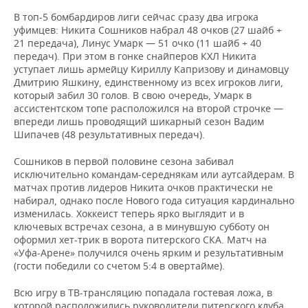
В топ-5 бомбардиров лиги сейчас сразу два игрока
уфимцев: Никита Сошников набрал 48 очков (27 шайб +
21 передача), Линус Умарк — 51 очко (11 шайб + 40
передач). При этом в гонке снайперов КХЛ Никита
уступает лишь армейцу Кириллу Капризову и динамовцу
Дмитрию Яшкину, единственному из всех игроков лиги,
который забил 30 голов. В свою очередь, Умарк в
ассистентском топе расположился на второй строчке —
впереди лишь проводящий шикарный сезон Вадим
Шипачев (48 результативных передач).
Сошников в первой половине сезона забивал
исключительно командам-середнякам или аутсайдерам. В
матчах против лидеров Никита очков практически не
набирал, однако после Нового года ситуация кардинально
изменилась. Хоккеист теперь ярко выглядит и в
ключевых встречах сезона, а в минувшую субботу он
оформил хет-трик в ворота питерского СКА. Матч на
«Уфа-Арене» получился очень ярким и результативным
(гости победили со счетом 5:4 в овертайме).
Всю игру в ТВ-трансляцию попадала гостевая ложа, в
которой расположились руководители питерского клуба