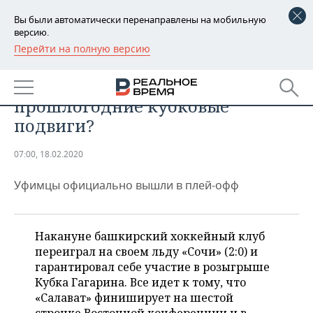
Вы были автоматически перенаправлены на мобильную
версию.
Перейти на полную версию
РЕГИОНЫ
СПОРТ
Повторит ли «Салават Юлаев»
БАШКОРТОСТАН
НОВОСТИ
прошлогодние кубковые
ТАТАРСТАН
АНАЛИТИКА
подвиги?
УДМУРТИЯ
НОВОСТИ АНАЛИТИКИ
ЭКОНОМИКА
07:00, 18.02.2020
ДЕКЛАРАЦИИ О ДОХОДАХ
НОВОСТИ ЭКОНОМИКИ
ПРОМЫШЛЕННОСТЬ
Уфимцы официально вышли в плей-офф
КОРОЛИ ГОСЗАКАЗА ПФО
ФИНАНСЫ
НОВОСТИ
НЕДВИЖИМОСТЬ
ПРОМЫШЛЕННОСТИ
Накануне башкирский хоккейный клуб
ВУЗЫ ТАТАРСТАНА
БАНКИ
НОВОСТИ НЕДВИЖИМОСТИ
АВТО
переиграл на своем льду «Сочи» (2:0) и
АГРОПРОМ
гарантировал себе участие в розыгрыше
КОМУ ПРИНАДЛЕЖАТ
БЮДЖЕТ
НОВОСТИ АВТО
БИЗНЕС
Кубка Гагарина. Все идет к тому, что
ТОРГОВЫЕ ЦЕНТРЫ
МАШИНОСТРОЕНИЕ
ТАТАРСТАНА
«Салават» финиширует на шестой
ИНВЕСТИЦИИ
НОВОСТИ БИЗНЕСА
ТЕХНОЛОГИИ