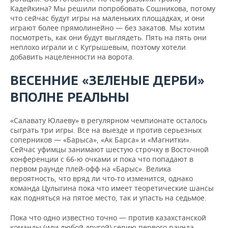
Кадейкина? Мы решили попробовать Сошникова, потому
что сейчас будут игры на маленьких площадках, и они
играют более прямолинейно — без закатов. Мы хотим
посмотреть, как они будут выглядеть. Пять на пять они
неплохо играли и с Кугрышевым, поэтому хотели
добавить нацеленности на ворота.
ВЕСЕННИЕ «ЗЕЛЕНЫЕ ДЕРБИ»
ВПОЛНЕ РЕАЛЬНЫ
«Салавату Юлаеву» в регулярном чемпионате осталось
сыграть три игры. Все на выезде и против серьезных
соперников — «Барыса», «Ак Барса» и «Магнитки».
Сейчас уфимцы занимают шестую строчку в Восточной
конференции с 66-ю очками и пока что попадают в
первом раунде плей-офф на «Барыс». Велика
вероятность, что вряд ли что-то изменится, однако
команда Цулыгина пока что имеет теоретические шансы
как подняться на пятое место, так и упасть на седьмое.
Пока что одно известно точно — против казахстанской
команды (или любой другой) серию первого раунда