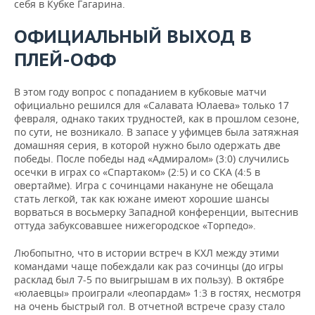
себя в Кубке Гагарина.
ОФИЦИАЛЬНЫЙ ВЫХОД В
ПЛЕЙ-ОФФ
В этом году вопрос с попаданием в кубковые матчи
официально решился для «Салавата Юлаева» только 17
февраля, однако таких трудностей, как в прошлом сезоне,
по сути, не возникало. В запасе у уфимцев была затяжная
домашняя серия, в которой нужно было одержать две
победы. После победы над «Адмиралом» (3:0) случились
осечки в играх со «Спартаком» (2:5) и со СКА (4:5 в
овертайме). Игра с сочинцами накануне не обещала
стать легкой, так как южане имеют хорошие шансы
ворваться в восьмерку Западной конференции, вытеснив
оттуда забуксовавшее нижегородское «Торпедо».
Любопытно, что в истории встреч в КХЛ между этими
командами чаще побеждали как раз сочинцы (до игры
расклад был 7-5 по выигрышам в их пользу). В октябре
«юлаевцы» проиграли «леопардам» 1:3 в гостях, несмотря
на очень быстрый гол. В отчетной встрече сразу стало