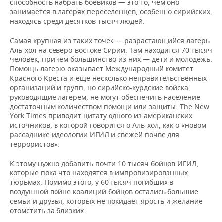
способность набрать боевиков — это то, чем оно
занимается в лагерях переселенцев, особенно сирийских,
находясь среди десятков тысяч людей.
Самая крупная из таких точек — разрастающийся лагерь
Аль-хол на северо-востоке Сирии. Там находится 70 тысяч
человек, причем большинство из них — дети и молодежь.
Помощь лагерю оказывает Международный комитет
Красного Креста и еще несколько неправительственных
организаций и групп, но сирийско-курдские войска,
руководящие лагерем, не могут обеспечить население
достаточным количеством помощи или защиты. The New
York Times приводит цитату одного из американских
источников, в которой говорится о Аль-хол, как о «новом
рассаднике идеологии ИГИЛ и свежей почве для
террористов».
К этому нужно добавить почти 10 тысяч бойцов ИГИЛ,
которые пока что находятся в импровизированных
тюрьмах. Помимо этого, у 60 тысяч погибших в
воздушной войне коалиций бойцов остались большие
семьи и друзья, которых не покидает ярость и желание
отомстить за близких.