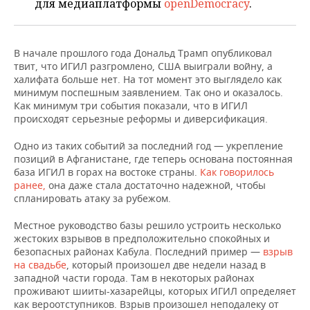
для медиаплатформы
openDemocracy
.
НЕФТЕХИМИЯ
РОЗНИЧНАЯ ТОРГОВЛЯ
НОВОСТИ ТЕХНОЛОГИЙ
МЕРОПРИЯТИЯ
НЕФТЬ
В начале прошлого года Дональд Трамп опубликовал
ТРАНСПОРТ
IT
НОВОСТИ МЕРОПРИЯТИЙ
СПОРТ
твит, что ИГИЛ разгромлено, США выиграли войну, а
ОПК
халифата больше нет. На тот момент это выглядело как
УСЛУГИ
МЕДИА
ВЫЕЗДНАЯ РЕДАКЦИЯ
НОВОСТИ СПОРТА
ОБЩЕСТВО
минимум поспешным заявлением. Так оно и оказалось.
ЭНЕРГЕТИКА
Как минимум три события показали, что в ИГИЛ
происходят серьезные реформы и диверсификация.
ТЕЛЕКОММУНИКАЦИИ
БИЗНЕС-БРАНЧИ
ФУТБОЛ
НОВОСТИ ОБЩЕСТВА
ФОТОГАЛЕРЕЯ
Одно из таких событий за последний год — укрепление
ONLINE-КОНФЕРЕНЦИИ
ХОККЕЙ
ВЛАСТЬ
СЮЖЕТЫ
позиций в Афганистане, где теперь основана постоянная
база ИГИЛ в горах на востоке страны.
Как говорилось
ОТКРЫТАЯ ЛЕКЦИЯ
БАСКЕТБОЛ
ИНФРАСТРУКТУРА
СПРАВОЧНИК
ранее,
она даже стала достаточно надежной, чтобы
спланировать атаку за рубежом.
ВОЛЕЙБОЛ
ИСТОРИЯ
СПИСОК ПЕРСОН
ПОЛНАЯ ВЕРСИЯ
Местное руководство базы решило устроить несколько
жестоких взрывов в предположительно спокойных и
КИБЕРСПОРТ
КУЛЬТУРА
СПИСОК КОМПАНИЙ
безопасных районах Кабула. Последний пример —
взрыв
на свадьбе
, который произошел две недели назад в
западной части города. Там в некоторых районах
ФИГУРНОЕ КАТАНИЕ
МЕДИЦИНА
проживают шииты-хазарейцы, которых ИГИЛ определяет
как вероотступников. Взрыв произошел неподалеку от