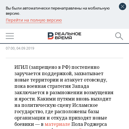
Вы были автоматически перенаправлены на мобильную
версию.
Перейти на полную версию
РЕГИОНЫ
ИГИЛ возвращается, но Запад
БАШКОРТОСТАН
НОВОСТИ
так ничего и не понял
ТАТАРСТАН
АНАЛИТИКА
07:00, 04.09.2019
УДМУРТИЯ
НОВОСТИ АНАЛИТИКИ
ЭКОНОМИКА
ИГИЛ (запрещено в РФ) постепенно
заручается поддержкой, захватывает
ДЕКЛАРАЦИИ О ДОХОДАХ
НОВОСТИ ЭКОНОМИКИ
ПРОМЫШЛЕННОСТЬ
новые территории и атакует отовсюду,
пока военная стратегия Запада
КОРОЛИ ГОСЗАКАЗА ПФО
ФИНАНСЫ
НОВОСТИ
НЕДВИЖИМОСТЬ
ПРОМЫШЛЕННОСТИ
заключается в размножении возмущения
и ярости. Какими путями вновь выходит
ВУЗЫ ТАТАРСТАНА
БАНКИ
НОВОСТИ НЕДВИЖИМОСТИ
АВТО
АГРОПРОМ
на политическую сцену Исламское
государство, где расположены базы
КОМУ ПРИНАДЛЕЖАТ
БЮДЖЕТ
НОВОСТИ АВТО
БИЗНЕС
ТОРГОВЫЕ ЦЕНТРЫ
МАШИНОСТРОЕНИЕ
организации и откуда приходят новые
ТАТАРСТАНА
боевики — в
материале
Пола Роджерса
ИНВЕСТИЦИИ
НОВОСТИ БИЗНЕСА
ТЕХНОЛОГИИ