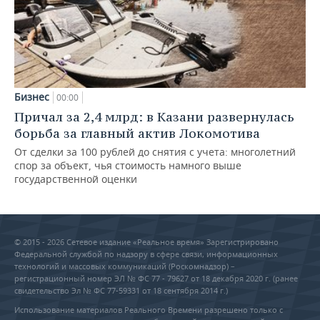
Бизнес
00:00
Причал за 2,4 млрд: в Казани развернулась
борьба за главный актив Локомотива
От сделки за 100 рублей до снятия с учета: многолетний
спор за объект, чья стоимость намного выше
государственной оценки
© 2015 - 2026 Сетевое издание «Реальное время» Зарегистрировано
Федеральной службой по надзору в сфере связи, информационных
технологий и массовых коммуникаций (Роскомнадзор) –
регистрационный номер ЭЛ № ФС 77 - 79627 от 18 декабря 2020 г. (ранее
свидетельство Эл № ФС 77-59331 от 18 сентября 2014 г.)
Использование материалов Реального Времени разрешено только с