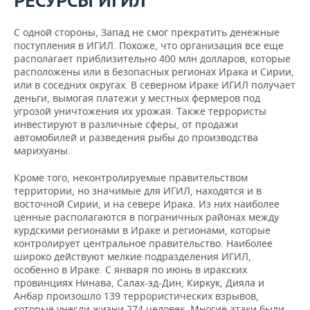
РЕСУРСЫ ИГИЛ
С одной стороны, Запад не смог прекратить денежные
поступления в ИГИЛ. Похоже, что организация все еще
располагает приблизительно 400 млн долларов, которые
расположены или в безопасных регионах Ирака и Сирии,
или в соседних округах. В северном Ираке ИГИЛ получает
деньги, вымогая платежи у местных фермеров под
угрозой уничтожения их урожая. Также террористы
инвестируют в различные сферы, от продажи
автомобилей и разведения рыбы до производства
марихуаны.
Кроме того, неконтролируемые правительством
территории, но значимые для ИГИЛ, находятся и в
восточной Сирии, и на севере Ирака. Из них наиболее
ценные располагаются в пограничных районах между
курдскими регионами в Ираке и регионами, которые
контролирует центральное правительство. Наиболее
широко действуют мелкие подразделения ИГИЛ,
особенно в Ираке. С января по июнь в иракских
провинциях Нинава, Салах-эд-Дин, Киркук, Дияла и
Анбар произошло 139 террористических взрывов,
которые унесли жизни 274 человек. Многие атаки были