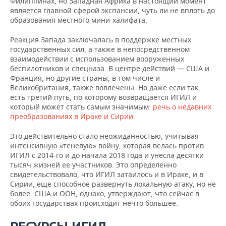
Филиппинах, но Западная Африка в настоящий момент
является главной сферой экспансии, чуть ли не вплоть до
образования местного мини-халифата.
Реакция Запада заключалась в поддержке местных
государственных сил, а также в непосредственном
взаимодействии с использованием вооруженных
беспилотников и спецназа. В центре действий — США и
Франция, но другие страны, в том числе и
Великобритания, также вовлечены. Но даже если так,
есть третий путь, по которому возвращается ИГИЛ и
который может стать самым значимым:
речь о недавних
преобразованиях в Ираке и Сирии.
Это действительно стало неожиданностью, учитывая
интенсивную «теневую» войну, которая велась против
ИГИЛ с 2014-го и до начала 2018 года и унесла десятки
тысяч жизней ее участников. Это определенно
свидетельствовало, что ИГИЛ затаилось и в Ираке, и в
Сирии, еще способное развернуть локальную атаку, но не
более. США и ООН, однако, утверждают, что сейчас в
обоих государствах происходит нечто большее.