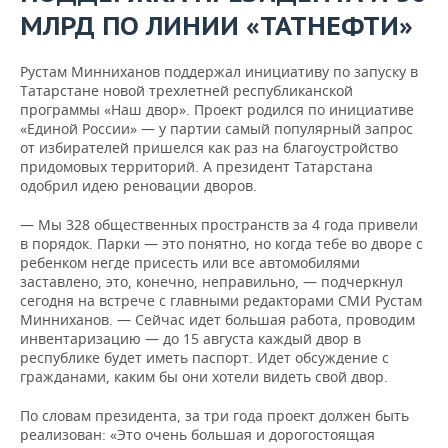
ВОДНЫЕ ВИДЫ СПОРТА
ОБРАЗОВАНИЕ
МЛРД ПО ЛИНИИ «ТАТНЕФТИ»
ХОККЕЙ С МЯЧОМ
ПРОИСШЕСТВИЯ
Рустам Минниханов поддержал инициативу по запуску в
Татарстане новой трехлетней республиканской
программы «Наш двор». Проект родился по инициативе
«Единой России» — у партии самый популярный запрос
от избирателей пришелся как раз на благоустройство
придомовых территорий. А президент Татарстана
одобрил идею реновации дворов.
— Мы 328 общественных пространств за 4 года привели
в порядок. Парки — это понятно, но когда тебе во дворе с
ребенком негде присесть или все автомобилями
заставлено, это, конечно, неправильно, — подчеркнул
сегодня на встрече с главными редакторами СМИ Рустам
Минниханов. — Сейчас идет большая работа, проводим
инвентаризацию — до 15 августа каждый двор в
республике будет иметь паспорт. Идет обсуждение с
гражданами, каким бы они хотели видеть свой двор.
По словам президента, за три года проект должен быть
реализован: «Это очень большая и дорогостоящая