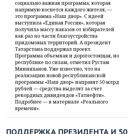
НЕФТЕХИМИЯ
социально важная программа, которая
напрямую коснется каждого жителя, —
РОЗНИЧНАЯ ТОРГОВЛЯ
НОВОСТИ ТЕХНОЛОГИЙ
МЕРОПРИЯТИЯ
НЕФТЬ
это программа «Наш двор». С идеей
выступила «Единая Россия», которая
ТРАНСПОРТ
IT
НОВОСТИ МЕРОПРИЯТИЙ
СПОРТ
получила массу наказов от избирателей
ОПК
как раз по части благоустройства
УСЛУГИ
МЕДИА
ВЫЕЗДНАЯ РЕДАКЦИЯ
НОВОСТИ СПОРТА
ОБЩЕСТВО
придомовых территорий. А президент
ЭНЕРГЕТИКА
Татарстана поддержал проект.
ТЕЛЕКОММУНИКАЦИИ
БИЗНЕС-БРАНЧИ
ФУТБОЛ
НОВОСТИ ОБЩЕСТВА
ФОТОГАЛЕРЕЯ
Программа объемная и дорогостоящая, но
республике по силам, отметил Рустам
ONLINE-КОНФЕРЕНЦИИ
ХОККЕЙ
ВЛАСТЬ
СЮЖЕТЫ
Минниханов. Уже известно, что на
реализацию новой республиканской
ОТКРЫТАЯ ЛЕКЦИЯ
БАСКЕТБОЛ
ИНФРАСТРУКТУРА
СПРАВОЧНИК
программы «Наш двор» направят 50 млрд
рублей — средства выделят за счет
ВОЛЕЙБОЛ
ИСТОРИЯ
СПИСОК ПЕРСОН
ПОЛНАЯ ВЕРСИЯ
рекордных дивидендов «Татнефти».
Подробнее — в материале «Реального
КИБЕРСПОРТ
КУЛЬТУРА
СПИСОК КОМПАНИЙ
времени».
ФИГУРНОЕ КАТАНИЕ
МЕДИЦИНА
ПОДДЕРЖКА ПРЕЗИДЕНТА И 50