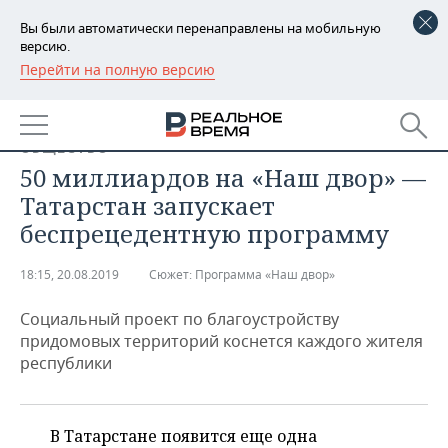
Вы были автоматически перенаправлены на мобильную
версию.
Перейти на полную версию
РЕГИОНЫ
БАШКОРТОСТАН
НОВОСТИ
ОБЩЕСТВО
ТАТАРСТАН
АНАЛИТИКА
50 миллиардов на «Наш двор» —
Татарстан запускает
УДМУРТИЯ
НОВОСТИ АНАЛИТИКИ
ЭКОНОМИКА
беспрецедентную программу
ДЕКЛАРАЦИИ О ДОХОДАХ
НОВОСТИ ЭКОНОМИКИ
ПРОМЫШЛЕННОСТЬ
18:15, 20.08.2019
Сюжет:
Программа «Наш двор»
КОРОЛИ ГОСЗАКАЗА ПФО
ФИНАНСЫ
НОВОСТИ
НЕДВИЖИМОСТЬ
ПРОМЫШЛЕННОСТИ
Социальный проект по благоустройству
придомовых территорий коснется каждого жителя
ВУЗЫ ТАТАРСТАНА
БАНКИ
НОВОСТИ НЕДВИЖИМОСТИ
АВТО
республики
АГРОПРОМ
КОМУ ПРИНАДЛЕЖАТ
БЮДЖЕТ
НОВОСТИ АВТО
БИЗНЕС
ТОРГОВЫЕ ЦЕНТРЫ
МАШИНОСТРОЕНИЕ
ТАТАРСТАНА
В Татарстане появится еще одна
ИНВЕСТИЦИИ
НОВОСТИ БИЗНЕСА
ТЕХНОЛОГИИ